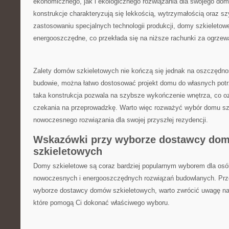
ekonomicznego,‌ jak ⁢i​ ekologicznego‌ rozwiązania dla swojego⁢ do
konstrukcje charakteryzują się ​lekkością, wytrzymałością oraz ⁢
zastosowaniu ⁢specjalnych technologii produkcji, ‌domy szkieletowe
energooszczędne, co przekłada się na niższe rachunki ‍za ogrzew
Zalety domów szkieletowych nie kończą się jednak na oszczędnoś
budowie, można łatwo dostosować projekt domu ⁣do ‌własnych potrz
taka konstrukcja pozwala na szybsze wykończenie wnętrza, co o
czekania na⁣ przeprowadzkę. Warto więc​ rozważyć wybór domu sz
nowoczesnego rozwiązania dla swojej przyszłej rezydencji.
Wskazówki przy ‍wyborze⁤ dostawcy do
szkieletowych
Domy szkieletowe są coraz bardziej popularnym wyborem dla os
nowoczesnych i energooszczędnych rozwiązań budowlanych. ‌Prz
wyborze ‌dostawcy domów szkieletowych, warto zwrócić uwagę na k
które pomogą Ci dokonać właściwego wyboru.