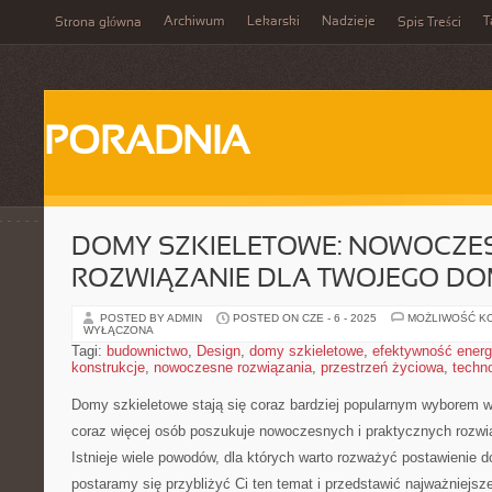
Archiwum
Lekarski
Nadzieje
T
Strona główna
Spis Treści
PORADNIA
DOMY SZKIELETOWE: NOWOCZE
ROZWIĄZANIE DLA TWOJEGO D
POSTED BY ADMIN
POSTED ON CZE - 6 - 2025
MOŻLIWOŚĆ K
WYŁĄCZONA
Tagi:
budownictwo
,
Design
,
domy szkieletowe
,
efektywność ener
konstrukcje
,
nowoczesne rozwiązania
,
przestrzeń życiowa
,
techno
Domy szkieletowe stają się coraz bardziej ⁢popularnym wyborem 
coraz więcej⁤ osób poszukuje nowoczesnych i praktycznych rozw
Istnieje wiele powodów, dla których warto rozważyć postawienie 
postaramy się przybliżyć Ci ten ‍temat i przedstawić najważniejsz