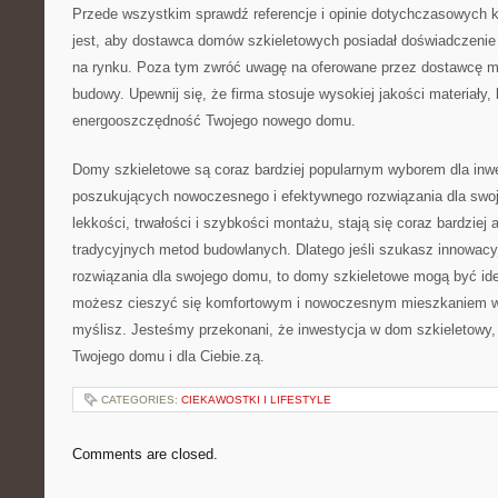
Przede‌ wszystkim sprawdź referencje i opinie⁢ dotychczasowych 
jest, aby⁢ dostawca domów szkieletowych posiadał ​doświadczenie o
na rynku. Poza tym‍ zwróć uwagę na oferowane ​przez dostawcę mat
budowy. Upewnij się, że firma stosuje ⁣wysokiej jakości materiały,
energooszczędność Twojego nowego domu.
Domy szkieletowe‍ są⁣ coraz bardziej popularnym wyborem ⁣dla in
⁣poszukujących nowoczesnego i efektywnego rozwiązania dla swoj
lekkości, trwałości i szybkości montażu, ⁢stają się coraz bardziej 
tradycyjnych metod⁢ budowlanych. Dlatego jeśli ⁣szukasz innowacy
rozwiązania dla swojego domu, ‌to domy⁤ szkieletowe mogą być i
możesz cieszyć⁤ się komfortowym i nowoczesnym mieszkaniem​ w 
myślisz. Jesteśmy przekonani, że inwestycja w dom szkieletowy,‌ 
Twojego domu i dla Ciebie.zą.
CATEGORIES:
CIEKAWOSTKI I LIFESTYLE
Comments are closed.