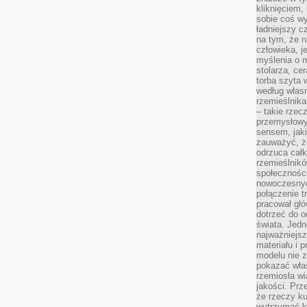
kliknięciem
sobie coś wy
ładniejszy c
na tym, że n
człowieka, j
myślenia o m
stolarza, ce
torba szyta 
według własn
rzemieślnika
– takie rzec
przemysłowy
sensem, jaki
zauważyć, ż
odrzuca cał
rzemieślnikó
społeczności
nowoczesnyc
połączenie t
pracował głó
dotrzeć do o
świata. Jedn
najważniejsz
materiału i 
modelu nie 
pokazać wła
rzemiosła wi
jakości. Prz
że rzeczy ku
wytrzymać ki