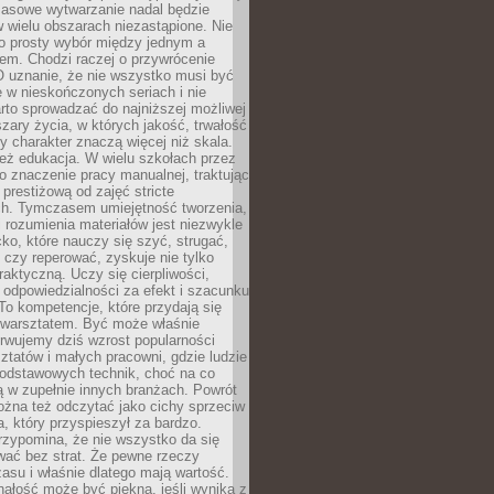
Masowe wytwarzanie nadal będzie
w wielu obszarach niezastąpione. Nie
 o prosty wybór między jednym a
em. Chodzi raczej o przywrócenie
O uznanie, że nie wszystko musi być
 w nieskończonych seriach i nie
rto sprowadzać do najniższej możliwej
zary życia, w których jakość, trwałość
ny charakter znaczą więcej niż skala.
 też edukacja. W wielu szkołach przez
no znaczenie pracy manualnej, traktując
 prestiżową od zajęć stricte
ch. Tymczasem umiejętność tworzenia,
i rozumienia materiałów jest niezwykle
ko, które nauczy się szyć, strugać,
ć czy reperować, zyskuje nie tylko
aktyczną. Uczy się cierpliwości,
 odpowiedzialności za efekt i szacunku
To kompetencje, które przydają się
 warsztatem. Być może właśnie
rwujemy dziś wzrost popularności
ztatów i małych pracowni, gdzie ludzie
podstawowych technik, choć na co
ą w zupełnie innych branżach. Powrót
żna też odczytać jako cichy sprzeciw
, który przyspieszył za bardzo.
rzypomina, że nie wszystko da się
wać bez strat. Że pewne rzeczy
su i właśnie dlatego mają wartość.
ałość może być piękna, jeśli wynika z