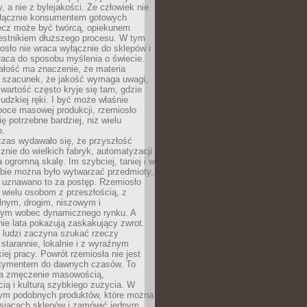
y, a nie z bylejakości. Że człowiek nie
łącznie konsumentem gotowych
lecz może być twórcą, opiekunem
zestnikiem dłuższego procesu. W tym
osło nie wraca wyłącznie do sklepów i
raca do sposobu myślenia o świecie.
ałość ma znaczenie, że materia
a szacunek, że jakość wymaga uwagi,
wartość często kryje się tam, gdzie
ludzkiej ręki. I być może właśnie
poce masowej produkcji, rzemiosło
ię potrzebne bardziej, niż wielu
o.
czas wydawało się, że przyszłość
znie do wielkich fabryk, automatyzacji
a ogromną skalę. Im szybciej, taniej i w
zbie można było wytwarzać przedmioty,
 uznawano to za postęp. Rzemiosło
ę wielu osobom z przeszłością, z
nym, drogim, niszowym i
nym wobec dynamicznego rynku. A
nie lata pokazują zaskakujący zwrot.
j ludzi zaczyna szukać rzeczy
tarannie, lokalnie i z wyraźnym
iej pracy. Powrót rzemiosła nie jest
tymentem do dawnych czasów. To
a zmęczenie masowością,
ą i kulturą szybkiego zużycia. W
nym podobnych produktów, które można
ysiącach sklepów i zamówić jednym