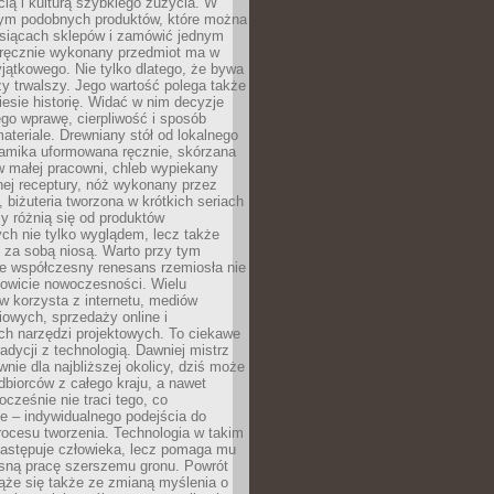
ą i kulturą szybkiego zużycia. W
nym podobnych produktów, które można
ysiącach sklepów i zamówić jednym
, ręcznie wykonany przedmiot ma w
jątkowego. Nie tylko dlatego, że bywa
zy trwalszy. Jego wartość polega także
iesie historię. Widać w nim decyzje
ego wprawę, cierpliwość i sposób
ateriale. Drewniany stół od lokalnego
ramika uformowana ręcznie, skórzana
w małej pracowni, chleb wypiekany
ej receptury, nóż wykonany przez
, biżuteria tworzona w krótkich seriach
zy różnią się od produktów
ch nie tylko wyglądem, lecz także
 za sobą niosą. Warto przy tym
e współczesny renesans rzemiosła nie
kowicie nowoczesności. Wielu
w korzysta z internetu, mediów
owych, sprzedaży online i
h narzędzi projektowych. To ciekawe
radycji z technologią. Dawniej mistrz
wnie dla najbliższej okolicy, dziś może
dbiorców z całego kraju, a nawet
ocześnie nie traci tego, co
e – indywidualnego podejścia do
procesu tworzenia. Technologia w takim
zastępuje człowieka, lecz pomaga mu
sną pracę szerszemu gronu. Powrót
ąże się także ze zmianą myślenia o