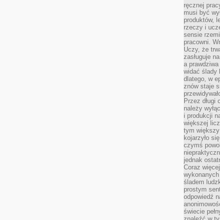
ręcznej prac
musi być wy
produktów, 
rzeczy i uc
sensie rzemi
pracowni. W
Uczy, że trw
zasługuje n
a prawdziwa 
widać ślady 
dlatego, w e
znów staje s
przewidywał
Przez długi 
należy wyłąc
i produkcji n
większej lic
tym większy
kojarzyło si
czymś powol
niepraktycz
jednak ostat
Coraz więce
wykonanych s
śladem ludzk
prostym sen
odpowiedź n
anonimowości
świecie peł
znaleźć w t