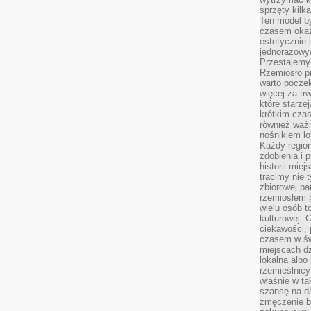
sprzęty kilk
Ten model by
czasem okaz
estetycznie 
jednorazowyc
Przestajemy 
Rzemiosło p
warto poczek
więcej za tr
które starzej
krótkim czas
również ważn
nośnikiem lok
Każdy region
zdobienia i 
historii miej
tracimy nie 
zbiorowej pa
rzemiosłem 
wielu osób t
kulturowej.
ciekawości, 
czasem w św
miejscach dz
lokalna albo 
rzemieślnic
właśnie w ta
szansę na da
zmęczenie 