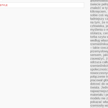
anonimowości
świecie peł
ESTYLE
znaleźć w t
kliknięciem
sobie coś wy
ładniejszy c
na tym, że n
człowieka, j
myślenia o m
stolarza, ce
torba szyta 
według własn
rzemieślnika
– takie rzec
przemysłowy
sensem, jaki
zauważyć, ż
odrzuca cał
rzemieślnikó
społeczności
nowoczesnyc
połączenie t
pracował głó
dotrzeć do o
świata. Jedn
najważniejsz
materiału i 
modelu nie 
pokazać wła
rzemiosła wi