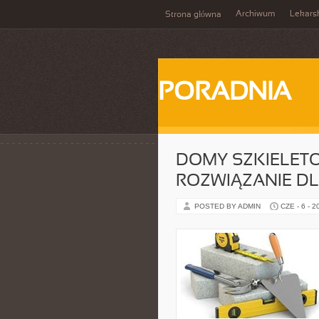
Archiwum
Lekars
Strona główna
PORADNIA
DOMY SZKIELET
ROZWIĄZANIE D
POSTED BY ADMIN
CZE - 6 - 2