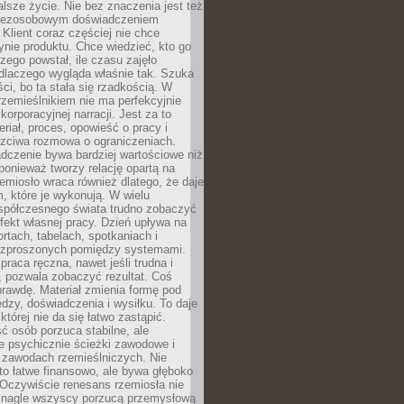
lsze życie. Nie bez znaczenia jest też
bezosobowym doświadczeniem
lient coraz częściej nie chce
nie produktu. Chce wiedzieć, kto go
czego powstał, ile czasu zajęło
dlaczego wygląda właśnie tak. Szuka
ci, bo ta stała się rzadkością. W
rzemieślnikiem nie ma perfekcyjnie
korporacyjnej narracji. Jest za to
eriał, proces, opowieść o pracy i
czciwa rozmowa o ograniczeniach.
dczenie bywa bardziej wartościowe niż
onieważ tworzy relację opartą na
emiosło wraca również dlatego, że daje
 które je wykonują. W wielu
półczesnego świata trudno zobaczyć
ekt własnej pracy. Dzień upływa na
ortach, tabelach, spotkaniach i
ozproszonych pomiędzy systemami.
aca ręczna, nawet jeśli trudna i
 pozwala zobaczyć rezultat. Coś
rawdę. Materiał zmienia formę pod
zy, doświadczenia i wysiłku. To daje
której nie da się łatwo zastąpić.
ć osób porzuca stabilne, ale
e psychicznie ścieżki zawodowe i
w zawodach rzemieślniczych. Nie
to łatwe finansowo, ale bywa głęboko
 Oczywiście renesans rzemiosła nie
 nagle wszyscy porzucą przemysłową