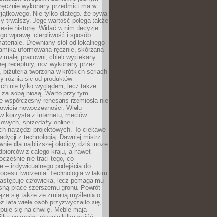
, ręcznie wykonany przedmiot ma w
jątkowego. Nie tylko dlatego, że bywa
zy trwalszy. Jego wartość polega także
iesie historię. Widać w nim decyzje
ego wprawę, cierpliwość i sposób
ateriale. Drewniany stół od lokalnego
ramika uformowana ręcznie, skórzana
w małej pracowni, chleb wypiekany
ej receptury, nóż wykonany przez
, biżuteria tworzona w krótkich seriach
zy różnią się od produktów
ch nie tylko wyglądem, lecz także
 za sobą niosą. Warto przy tym
e współczesny renesans rzemiosła nie
kowicie nowoczesności. Wielu
w korzysta z internetu, mediów
owych, sprzedaży online i
h narzędzi projektowych. To ciekawe
radycji z technologią. Dawniej mistrz
wnie dla najbliższej okolicy, dziś może
dbiorców z całego kraju, a nawet
ocześnie nie traci tego, co
e – indywidualnego podejścia do
procesu tworzenia. Technologia w takim
zastępuje człowieka, lecz pomaga mu
sną pracę szerszemu gronu. Powrót
ąże się także ze zmianą myślenia o
ez lata wiele osób przyzwyczaiło się,
puje się na chwilę. Meble mają
lka sezonów, ubrania kilka wyjść,