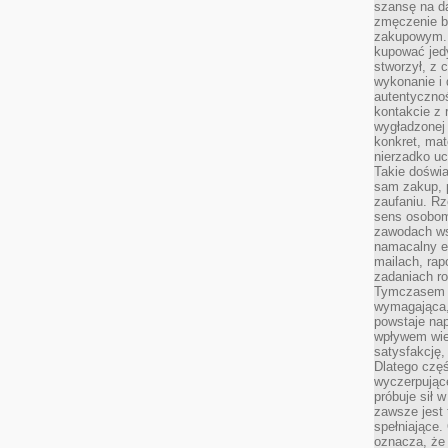
szansę na da
zmęczenie 
zakupowym. K
kupować jedy
stworzył, z 
wykonanie i 
autentycznoś
kontakcie z 
wygładzonej 
konkret, mat
nierzadko u
Takie doświa
sam zakup, p
zaufaniu. Rz
sens osobom,
zawodach ws
namacalny ef
mailach, rap
zadaniach r
Tymczasem pr
wymagająca,
powstaje nap
wpływem wied
satysfakcję, 
Dlatego częś
wyczerpując
próbuje sił 
zawsze jest 
spełniające.
oznacza, że