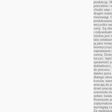
produkcję. 
potrzebne i 
chodzi więc
drugim świat
równowagi. 
produkowane
wszystko wa
ceny. Są obs
i indywidual
Istotna jest
lata osłabia
ją jako mniej
teoretyczny
naprawiania 
cenna. Dziec
toczyć, lepi
sprawność pr
dokładności,
do procesu. 
daleko poza
dlatego obse
kursów, wars
wracają do 
dzień pracuj
rzemiosła mo
wobec świata
Rzemiosło p
zoptymalizo
wymagają cza
Że niedoskon