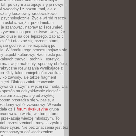
a lat, po czym zastępuje się je nowymi.
ł wygodny i z pozoru tani, ale z
ał się kosztowny środowiskowo,
i psychologicznie. Życie wśród rzeczy
h osłabia więź z przedmiotami.
je szanować, naprawiać i rozumieć.
rzywraca inną perspektywę. Uczy, że
ać dłużej na coś lepszego, zapłacić
wałość i otaczać się przedmiotami,
ą się godnie, a nie rozpadają po
ie. W środku tego procesu pojawia się
y aspekt kulturowy. Rzemiosło jest
alnych tradycji, technik i estetyk.
 ma swoje materiały, sposoby obróbki,
praktyczne rozwiązania wynikające z
sca. Gdy takie umiejętności zanikają,
tylko zawody, ale także fragment
mięci. Dlatego zainteresowanie
bywa dziś czymś więcej niż modą. Dla
o sposób na odzyskiwanie ciągłości
 Czasem zaczyna się od zwykłej
potem przeradza się w pasję, a
iadomy wybór zawodowy. W wielu
iała dziś
forum dyskusyjne
grupa
pracownia otwarta, w której starsi
y przekazują wiedzę młodszym. To
kich przestrzeniach tradycja zyskuje
lsze życie. Nie bez znaczenia jest też
bezosobowym doświadczeniem