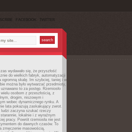
SCRIBE
FACEBOOK
TWITTER
czas wydawało się, że przyszłość
znie do wielkich fabryk, automatyzacji
a ogromną skalę. Im szybciej, taniej i w
zbie można było wytwarzać przedmioty,
 uznawano to za postęp. Rzemiosło
ę wielu osobom z przeszłością, z
nym, drogim, niszowym i
nym wobec dynamicznego rynku. A
nie lata pokazują zaskakujący zwrot.
j ludzi zaczyna szukać rzeczy
tarannie, lokalnie i z wyraźnym
iej pracy. Powrót rzemiosła nie jest
tymentem do dawnych czasów. To
a zmęczenie masowością,