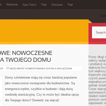
ki
Nadzieje
Tagi
Tagi
Spis Treści
Żółciowe
SUB
OWE: NOWOCZESNE
Przez długi 
LA TWOJEGO DOMU
należy wyłąc
i produkcji n
większej lic
DOMY
025
MOŻLIWOŚĆ KOMENTOWANIA
ZOSTAŁA WYŁĄCZONA
tym większy
SZKIELETOWE:
NOWOCZESNE
kojarzyło si
ROZWIĄZANIE
Domy szkieletowe stają się coraz bardziej popularne
czymś powol
DLA
TWOJEGO
niepraktycz
jako nowoczesne rozwiązanie dla budownictwa. Są
DOMU
jednak ostat
energooszczędne, szybkie w budowie i dają dużą
Coraz więce
wykonanych s
swobodę aranżacyjną. Czy to może być idealna opcja
śladem ludzk
prostym sen
dla Twojego domu? Dowiedz się więcej!
odpowiedź n