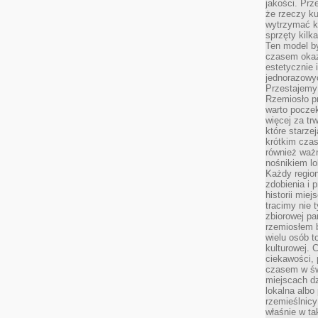
jakości. Prz
że rzeczy ku
wytrzymać ki
sprzęty kilk
Ten model by
czasem okaz
estetycznie 
jednorazowyc
Przestajemy 
Rzemiosło p
warto poczek
więcej za tr
które starzej
krótkim czas
również ważn
nośnikiem lok
Każdy region
zdobienia i 
historii miej
tracimy nie 
zbiorowej pa
rzemiosłem 
wielu osób t
kulturowej.
ciekawości, 
czasem w św
miejscach dz
lokalna albo 
rzemieślnic
właśnie w ta