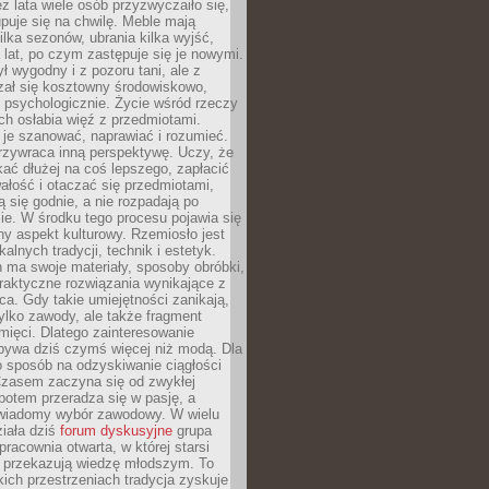
ez lata wiele osób przyzwyczaiło się,
puje się na chwilę. Meble mają
lka sezonów, ubrania kilka wyjść,
a lat, po czym zastępuje się je nowymi.
ł wygodny i z pozoru tani, ale z
ał się kosztowny środowiskowo,
i psychologicznie. Życie wśród rzeczy
h osłabia więź z przedmiotami.
je szanować, naprawiać i rozumieć.
rzywraca inną perspektywę. Uczy, że
ać dłużej na coś lepszego, zapłacić
wałość i otaczać się przedmiotami,
ą się godnie, a nie rozpadają po
ie. W środku tego procesu pojawia się
y aspekt kulturowy. Rzemiosło jest
alnych tradycji, technik i estetyk.
 ma swoje materiały, sposoby obróbki,
praktyczne rozwiązania wynikające z
sca. Gdy takie umiejętności zanikają,
tylko zawody, ale także fragment
mięci. Dlatego zainteresowanie
bywa dziś czymś więcej niż modą. Dla
o sposób na odzyskiwanie ciągłości
 Czasem zaczyna się od zwykłej
potem przeradza się w pasję, a
iadomy wybór zawodowy. W wielu
iała dziś
forum dyskusyjne
grupa
pracownia otwarta, w której starsi
y przekazują wiedzę młodszym. To
kich przestrzeniach tradycja zyskuje