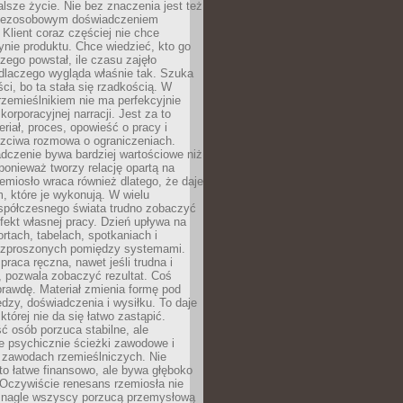
lsze życie. Nie bez znaczenia jest też
bezosobowym doświadczeniem
lient coraz częściej nie chce
nie produktu. Chce wiedzieć, kto go
czego powstał, ile czasu zajęło
dlaczego wygląda właśnie tak. Szuka
ci, bo ta stała się rzadkością. W
rzemieślnikiem nie ma perfekcyjnie
korporacyjnej narracji. Jest za to
eriał, proces, opowieść o pracy i
czciwa rozmowa o ograniczeniach.
dczenie bywa bardziej wartościowe niż
onieważ tworzy relację opartą na
emiosło wraca również dlatego, że daje
 które je wykonują. W wielu
półczesnego świata trudno zobaczyć
ekt własnej pracy. Dzień upływa na
ortach, tabelach, spotkaniach i
ozproszonych pomiędzy systemami.
aca ręczna, nawet jeśli trudna i
 pozwala zobaczyć rezultat. Coś
rawdę. Materiał zmienia formę pod
zy, doświadczenia i wysiłku. To daje
której nie da się łatwo zastąpić.
ć osób porzuca stabilne, ale
e psychicznie ścieżki zawodowe i
w zawodach rzemieślniczych. Nie
to łatwe finansowo, ale bywa głęboko
 Oczywiście renesans rzemiosła nie
 nagle wszyscy porzucą przemysłową