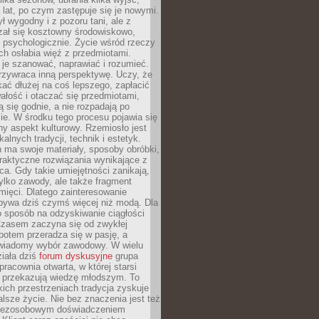
a lat, po czym zastępuje się je nowymi.
ł wygodny i z pozoru tani, ale z
ał się kosztowny środowiskowo,
i psychologicznie. Życie wśród rzeczy
h osłabia więź z przedmiotami.
je szanować, naprawiać i rozumieć.
rzywraca inną perspektywę. Uczy, że
ać dłużej na coś lepszego, zapłacić
wałość i otaczać się przedmiotami,
ą się godnie, a nie rozpadają po
ie. W środku tego procesu pojawia się
y aspekt kulturowy. Rzemiosło jest
alnych tradycji, technik i estetyk.
 ma swoje materiały, sposoby obróbki,
praktyczne rozwiązania wynikające z
sca. Gdy takie umiejętności zanikają,
tylko zawody, ale także fragment
mięci. Dlatego zainteresowanie
bywa dziś czymś więcej niż modą. Dla
o sposób na odzyskiwanie ciągłości
 Czasem zaczyna się od zwykłej
potem przeradza się w pasję, a
iadomy wybór zawodowy. W wielu
iała dziś
forum dyskusyjne
grupa
pracownia otwarta, w której starsi
y przekazują wiedzę młodszym. To
kich przestrzeniach tradycja zyskuje
lsze życie. Nie bez znaczenia jest też
bezosobowym doświadczeniem