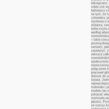
kliknięciem
sobie coś wy
ładniejszy c
na tym, że n
człowieka, j
myślenia o m
stolarza, ce
torba szyta 
według własn
rzemieślnika
– takie rzec
przemysłowy
sensem, jaki
zauważyć, ż
odrzuca cał
rzemieślnikó
społeczności
nowoczesnyc
połączenie t
pracował głó
dotrzeć do o
świata. Jedn
najważniejsz
materiału i 
modelu nie 
pokazać wła
rzemiosła wi
jakości. Prz
że rzeczy ku
wytrzymać ki