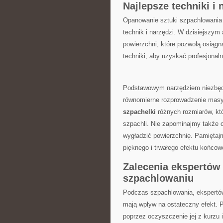
Najlepsze techniki i
Opanowanie sztuki ‌szpachlowania w
technik i narzędzi. W dzisiejszym
powierzchni, które pozwolą osiągn
techniki, aby⁣ uzyskać profesjonaln
Podstawowym narzędziem ‌niezbęd
równomierne rozprowadzenie masy 
szpachelki
różnych ⁤rozmiarów,⁢ k
szpachli. Nie zapominajmy także ⁢o
wygładzić ⁢powierzchnię. Pamięta
pięknego i trwałego efektu końcow
Zalecenia ekspertów 
szpachlowaniu
Podczas szpachlowania, ekspertów z
mają wpływ na ostateczny efekt.⁣ 
poprzez oczyszczenie jej z kurzu i