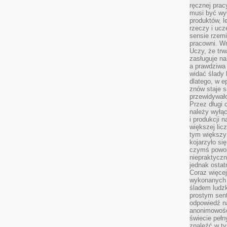
ręcznej prac
musi być wy
produktów, 
rzeczy i uc
sensie rzemi
pracowni. W
Uczy, że trw
zasługuje n
a prawdziwa 
widać ślady 
dlatego, w e
znów staje s
przewidywał
Przez długi 
należy wyłąc
i produkcji n
większej lic
tym większy
kojarzyło si
czymś powol
niepraktycz
jednak ostat
Coraz więce
wykonanych s
śladem ludzk
prostym sen
odpowiedź n
anonimowości
świecie peł
znaleźć w t