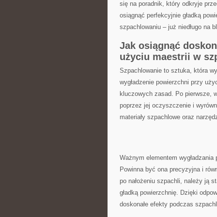
się na poradnik, który odkryje prze
osiągnąć perfekcyjnie gładką powie
szpachlowaniu – ⁤już niedługo na b
Jak osiągnąć ⁤doskon
użyciu​ maestrii w ⁢
Szpachlowanie to sztuka,⁣ która wy
wygładzenie ‌powierzchni przy użyc
kluczowych zasad. Po ‍pierwsze, ​
poprzez jej oczyszczenie i wyrówn
materiały szpachlowe oraz‌ narzędz
Ważnym elementem ⁢wygładzania pow
Powinna być ‌ona precyzyjna i rów
po ‌nałożeniu szpachli, należy ją 
gładką powierzchnię.‍ Dzięki odpow
doskonałe efekty podczas‌ szpach