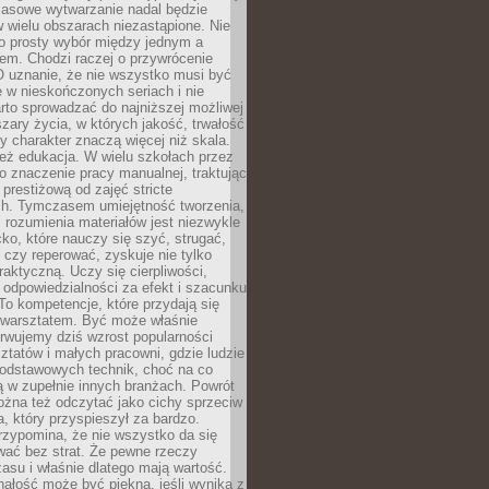
Masowe wytwarzanie nadal będzie
w wielu obszarach niezastąpione. Nie
 o prosty wybór między jednym a
em. Chodzi raczej o przywrócenie
O uznanie, że nie wszystko musi być
 w nieskończonych seriach i nie
rto sprowadzać do najniższej możliwej
zary życia, w których jakość, trwałość
ny charakter znaczą więcej niż skala.
 też edukacja. W wielu szkołach przez
no znaczenie pracy manualnej, traktując
 prestiżową od zajęć stricte
ch. Tymczasem umiejętność tworzenia,
i rozumienia materiałów jest niezwykle
ko, które nauczy się szyć, strugać,
ć czy reperować, zyskuje nie tylko
aktyczną. Uczy się cierpliwości,
 odpowiedzialności za efekt i szacunku
To kompetencje, które przydają się
 warsztatem. Być może właśnie
rwujemy dziś wzrost popularności
ztatów i małych pracowni, gdzie ludzie
podstawowych technik, choć na co
ą w zupełnie innych branżach. Powrót
żna też odczytać jako cichy sprzeciw
, który przyspieszył za bardzo.
rzypomina, że nie wszystko da się
wać bez strat. Że pewne rzeczy
su i właśnie dlatego mają wartość.
ałość może być piękna, jeśli wynika z