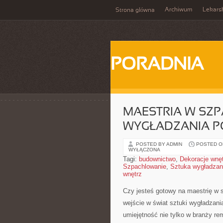
Archiwum
Lekars
Strona główna
PORADNIA
MAESTRIA W SZ
WYGŁADZANIA P
POSTED BY ADMIN
POSTED ON
WYŁĄCZONA
Tagi:
budownictwo
,
Dekoracje wnę
Szpachlowanie
,
Sztuka wygładzan
wnętrz
Czy jesteś gotowy na maestrię w sz
wejście w‍ świat sztuki wygładzan
umiejętność nie tylko​ w branży rem