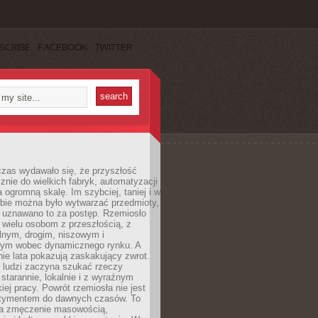
SCRIBE
FACEBOOK
TWITTER
czas wydawało się, że przyszłość
znie do wielkich fabryk, automatyzacji
a ogromną skalę. Im szybciej, taniej i w
zbie można było wytwarzać przedmioty,
 uznawano to za postęp. Rzemiosło
ę wielu osobom z przeszłością, z
nym, drogim, niszowym i
nym wobec dynamicznego rynku. A
nie lata pokazują zaskakujący zwrot.
j ludzi zaczyna szukać rzeczy
tarannie, lokalnie i z wyraźnym
iej pracy. Powrót rzemiosła nie jest
tymentem do dawnych czasów. To
a zmęczenie masowością,