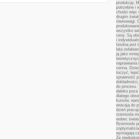
produkcję. 
potrzebne i 
chodzi więc
drugim świat
równowagi. 
produkowane
wszystko wa
ceny. Są obs
i indywidual
Istotna jest
lata osłabia
ją jako mniej
teoretyczny
naprawiania 
cenna. Dziec
toczyć, lepi
sprawność pr
dokładności,
do procesu. 
daleko poza
dlatego obse
kursów, wars
wracają do 
dzień pracuj
rzemiosła mo
wobec świata
Rzemiosło p
zoptymalizo
wymagają cza
Że niedoskon