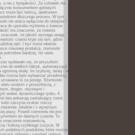
y, a nie z bylejakości. Że człowiek nie
łącznie konsumentem gotowych
lecz może być twórcą, opiekunem
zestnikiem dłuższego procesu. W tym
osło nie wraca wyłącznie do sklepów i
raca do sposobu myślenia o świecie.
ałość ma znaczenie, że materia
a szacunek, że jakość wymaga uwagi,
wartość często kryje się tam, gdzie
ludzkiej ręki. I być może właśnie
poce masowej produkcji, rzemiosło
ię potrzebne bardziej, niż wielu
o.
czas wydawało się, że przyszłość
znie do wielkich fabryk, automatyzacji
a ogromną skalę. Im szybciej, taniej i w
zbie można było wytwarzać przedmioty,
 uznawano to za postęp. Rzemiosło
ę wielu osobom z przeszłością, z
nym, drogim, niszowym i
nym wobec dynamicznego rynku. A
nie lata pokazują zaskakujący zwrot.
j ludzi zaczyna szukać rzeczy
tarannie, lokalnie i z wyraźnym
iej pracy. Powrót rzemiosła nie jest
tymentem do dawnych czasów. To
a zmęczenie masowością,
ą i kulturą szybkiego zużycia. W
nym podobnych produktów, które można
ysiącach sklepów i zamówić jednym