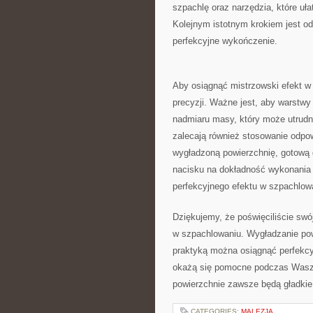
szpachlę oraz⁣ narzędzia, które uł
Kolejnym ⁤istotnym krokiem jest‌ 
perfekcyjne wykończenie.
Aby osiągnąć ‌mistrzowski efekt w 
precyzji.⁤ Ważne jest,⁣ aby warstw
nadmiaru‍ masy, ⁤który ⁤może utrudn
zalecają ‍również stosowanie odpow
‌wygładzoną ‍powierzchnię, gotową d
nacisku na dokładność ‌wykonania 
perfekcyjnego⁢ efektu w szpachlow
Dziękujemy, że poświęciliście‍ swój
w szpachlowaniu. ⁢Wygładzanie‌ powi
praktyką można ​osiągnąć perfekcyj
okażą​ się pomocne ​podczas Was
‍powierzchnie ‌zawsze będą gładkie
CATEGORIES:
MALEZJA