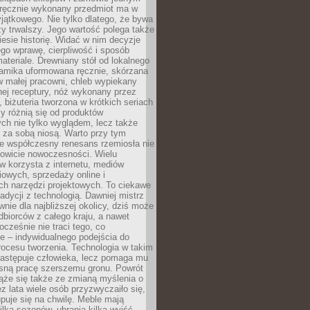
, ręcznie wykonany przedmiot ma w
jątkowego. Nie tylko dlatego, że bywa
zy trwalszy. Jego wartość polega także
iesie historię. Widać w nim decyzje
ego wprawę, cierpliwość i sposób
ateriale. Drewniany stół od lokalnego
ramika uformowana ręcznie, skórzana
w małej pracowni, chleb wypiekany
ej receptury, nóż wykonany przez
, biżuteria tworzona w krótkich seriach
zy różnią się od produktów
ch nie tylko wyglądem, lecz także
 za sobą niosą. Warto przy tym
e współczesny renesans rzemiosła nie
kowicie nowoczesności. Wielu
w korzysta z internetu, mediów
owych, sprzedaży online i
h narzędzi projektowych. To ciekawe
radycji z technologią. Dawniej mistrz
wnie dla najbliższej okolicy, dziś może
dbiorców z całego kraju, a nawet
ocześnie nie traci tego, co
e – indywidualnego podejścia do
procesu tworzenia. Technologia w takim
zastępuje człowieka, lecz pomaga mu
sną pracę szerszemu gronu. Powrót
ąże się także ze zmianą myślenia o
ez lata wiele osób przyzwyczaiło się,
puje się na chwilę. Meble mają
lka sezonów, ubrania kilka wyjść,