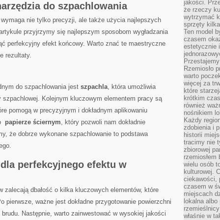
jakości. Prz
 narzędzia do szpachlowania
że rzeczy ku
wytrzymać ki
ymaga nie⁤ tylko precyzji, ale także użycia‍ najlepszych
sprzęty kilk
​ artykule przyjrzymy się najlepszym sposobom wygładzania ​
Ten model by
czasem okaz
ąć perfekcyjny efekt końcowy. Warto znać te maestryczne⁢
estetycznie 
jednorazowyc
e rezultaty.
Przestajemy 
Rzemiosło p
warto poczek
więcej za tr
nym ‌do ‍szpachlowania jest
szpachla
,‍ która ‌umożliwia
które starzej
krótkim czas
szpachlowej. Kolejnym kluczowym‍ elementem ⁣pracy ⁤są
również ważn
tóre pomogą w precyzyjnym i dokładnym aplikowaniu​
nośnikiem lok
Każdy region
 ⁣
papierze ściernym
, który pozwoli nam dokładnie
zdobienia i 
jmy, że dobrze wykonane‍ szpachlowanie to podstawa
historii miej
tracimy nie 
ego.
zbiorowej pa
rzemiosłem 
dla ‍perfekcyjnego efektu w
wielu osób t
kulturowej.
ciekawości, 
czasem w św
alecają ‌dbałość o kilka kluczowych ‌elementów,⁢ które ​
miejscach dz
lokalna albo 
Po pierwsze, ważne jest dokładne przygotowanie powierzchni
rzemieślnic
‍ brudu. Następnie, warto zainwestować w wysokiej⁢ jakości
właśnie w ta