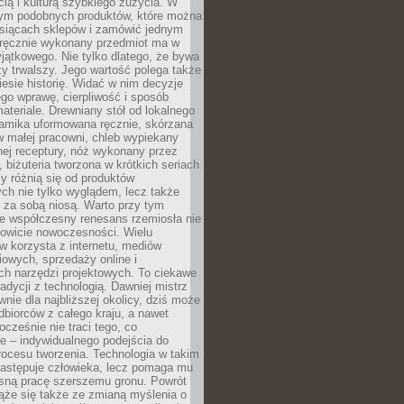
ą i kulturą szybkiego zużycia. W
nym podobnych produktów, które można
ysiącach sklepów i zamówić jednym
, ręcznie wykonany przedmiot ma w
jątkowego. Nie tylko dlatego, że bywa
zy trwalszy. Jego wartość polega także
iesie historię. Widać w nim decyzje
ego wprawę, cierpliwość i sposób
ateriale. Drewniany stół od lokalnego
ramika uformowana ręcznie, skórzana
w małej pracowni, chleb wypiekany
ej receptury, nóż wykonany przez
, biżuteria tworzona w krótkich seriach
zy różnią się od produktów
ch nie tylko wyglądem, lecz także
 za sobą niosą. Warto przy tym
e współczesny renesans rzemiosła nie
kowicie nowoczesności. Wielu
w korzysta z internetu, mediów
owych, sprzedaży online i
h narzędzi projektowych. To ciekawe
radycji z technologią. Dawniej mistrz
wnie dla najbliższej okolicy, dziś może
dbiorców z całego kraju, a nawet
ocześnie nie traci tego, co
e – indywidualnego podejścia do
procesu tworzenia. Technologia w takim
zastępuje człowieka, lecz pomaga mu
sną pracę szerszemu gronu. Powrót
ąże się także ze zmianą myślenia o