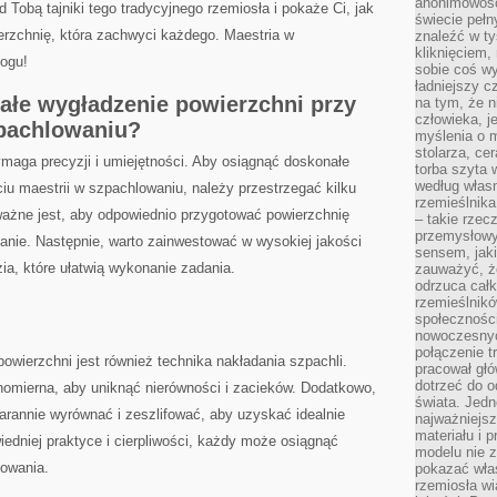
anonimowości
d Tobą tajniki tego tradycyjnego rzemiosła i pokaże Ci, jak
świecie peł
rzchnię,‍ która zachwyci każdego. Maestria​ w
znaleźć w t
kliknięciem
logu!
sobie coś wy
ładniejszy c
ałe wygładzenie‍ powierzchni przy
na tym, że n
człowieka, j
szpachlowaniu?
myślenia o m
stolarza, ce
maga precyzji ⁣i umiejętności. Aby⁢ osiągnąć doskonałe⁢
torba szyta 
według własn
iu maestrii w szpachlowaniu, należy przestrzegać ‍kilku⁢
rzemieślnika
ważne jest, aby odpowiednio ⁤przygotować powierzchnię
– takie rzec
przemysłowy
anie. ‍Następnie, ​warto zainwestować w wysokiej jakości
sensem, jaki
ia, które ułatwią wykonanie zadania.
zauważyć, ż
odrzuca cał
rzemieślnikó
społeczności
nowoczesnyc
połączenie t
ierzchni jest również technika⁢ nakładania szpachli.
pracował głó
dotrzeć do o
nomierna, aby uniknąć nierówności i ⁣zacieków. Dodatkowo,
świata. Jedn
starannie wyrównać i zeszlifować, aby⁢ uzyskać idealnie
najważniejsz
materiału i 
iedniej​ praktyce i cierpliwości, każdy ⁣może osiągnąć
modelu nie 
lowania.
pokazać wła
rzemiosła wi