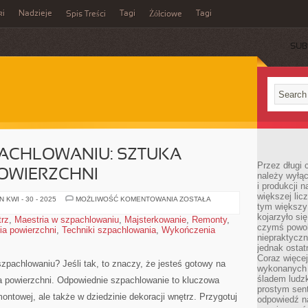
ki
Nadzieje
Tagi
Tagi
Spis Treści
Żółciowe
SUB
PACHLOWANIU: SZTUKA
Przez długi 
OWIERZCHNI
należy wyłąc
i produkcji n
większej lic
MAESTRIA
 KWI - 30 - 2025
MOŻLIWOŚĆ KOMENTOWANIA
ZOSTAŁA
tym większy
W
SZPACHLOWANIU:
kojarzyło si
trz
,
Maestria w szpachlowaniu
,
Majsterkowanie
,
Remonty
,
SZTUKA
czymś powol
ia powierzchni
,
Techniki szpachlowania
,
Wykończenia
WYGŁADZANIA
POWIERZCHNI
niepraktycz
jednak ostat
Coraz więce
pachlowaniu? Jeśli tak, to‌ znaczy,​ że jesteś gotowy ⁤na
wykonanych s
śladem ludzk
ia powierzchni. Odpowiednie szpachlowanie to ‍kluczowa
prostym sen
ontowej, ale także⁤ w‌ dziedzinie dekoracji wnętrz. Przygotuj
odpowiedź n