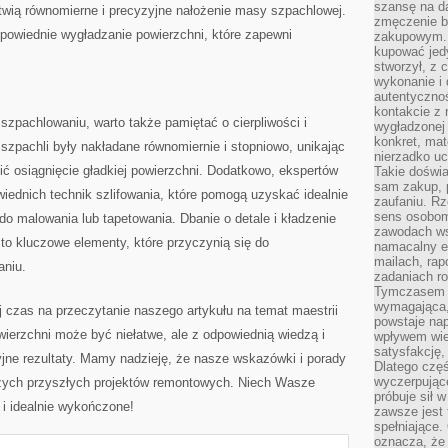
szansę na da
atwią równomierne i​ precyzyjne nałożenie ‍masy szpachlowej.
zmęczenie 
odpowiednie wygładzanie powierzchni, które zapewni
zakupowym. K
kupować jedy
stworzył, z 
wykonanie i 
autentycznoś
kontakcie z 
szpachlowaniu, warto także pamiętać o cierpliwości ⁢i
wygładzonej 
konkret, mat
y szpachli były⁣ nakładane równomiernie i stopniowo, unikając
nierzadko u
ić osiągnięcie ​gładkiej powierzchni. ⁤Dodatkowo, ekspertów
Takie doświa
sam zakup, p
iednich ​technik szlifowania, które pomogą uzyskać idealnie
zaufaniu. Rz
sens osobom,
o⁣ malowania lub tapetowania. Dbanie o ⁤detale‍ i kładzenie
zawodach ws
to kluczowe elementy, które ‌przyczynią się do
namacalny ef
mailach, rap
aniu.
zadaniach r
Tymczasem pr
wymagająca,
⁤ czas na przeczytanie naszego artykułu ⁤na​ temat maestrii
powstaje nap
erzchni⁣ może ⁣być⁣ niełatwe, ale z odpowiednią wiedzą⁤ i
wpływem wied
satysfakcję, 
ne‍ rezultaty. Mamy nadzieję, ⁤że ‌nasze ‍wskazówki i‌ porady
Dlatego częś
wyczerpując
zych przyszłych projektów ⁢remontowych. Niech Wasze
próbuje sił 
 i idealnie wykończone!
zawsze jest 
spełniające.
oznacza, że