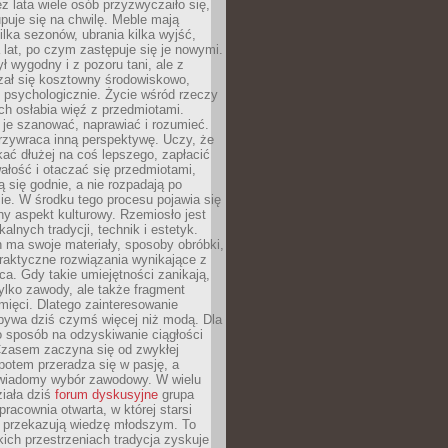
ez lata wiele osób przyzwyczaiło się,
puje się na chwilę. Meble mają
lka sezonów, ubrania kilka wyjść,
a lat, po czym zastępuje się je nowymi.
ł wygodny i z pozoru tani, ale z
ał się kosztowny środowiskowo,
i psychologicznie. Życie wśród rzeczy
h osłabia więź z przedmiotami.
je szanować, naprawiać i rozumieć.
rzywraca inną perspektywę. Uczy, że
ać dłużej na coś lepszego, zapłacić
wałość i otaczać się przedmiotami,
ą się godnie, a nie rozpadają po
ie. W środku tego procesu pojawia się
y aspekt kulturowy. Rzemiosło jest
alnych tradycji, technik i estetyk.
 ma swoje materiały, sposoby obróbki,
praktyczne rozwiązania wynikające z
sca. Gdy takie umiejętności zanikają,
tylko zawody, ale także fragment
mięci. Dlatego zainteresowanie
bywa dziś czymś więcej niż modą. Dla
o sposób na odzyskiwanie ciągłości
 Czasem zaczyna się od zwykłej
potem przeradza się w pasję, a
iadomy wybór zawodowy. W wielu
iała dziś
forum dyskusyjne
grupa
pracownia otwarta, w której starsi
y przekazują wiedzę młodszym. To
kich przestrzeniach tradycja zyskuje