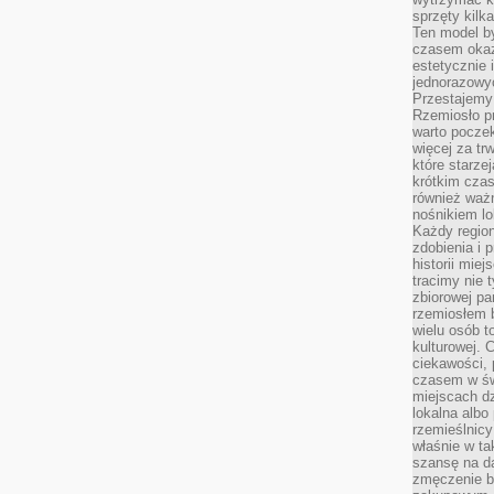
sprzęty kilk
Ten model by
czasem okaz
estetycznie 
jednorazowyc
Przestajemy 
Rzemiosło p
warto poczek
więcej za tr
które starzej
krótkim czas
również ważn
nośnikiem lok
Każdy region
zdobienia i 
historii miej
tracimy nie 
zbiorowej pa
rzemiosłem 
wielu osób t
kulturowej.
ciekawości, 
czasem w św
miejscach dz
lokalna albo 
rzemieślnic
właśnie w ta
szansę na da
zmęczenie 