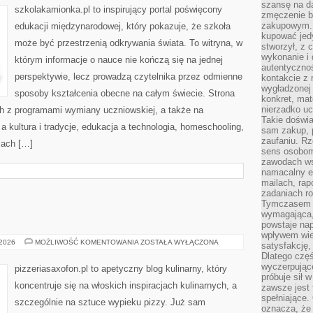
szansę na da
I
szkolakamionka.pl to inspirujący portal poświęcony
UCZELNI
zmęczenie 
zakupowym. K
edukacji międzynarodowej, który pokazuje, że szkoła
kupować jedy
może być przestrzenią odkrywania świata. To witryna, w
stworzył, z 
wykonanie i 
którym informacje o nauce nie kończą się na jednej
autentycznoś
perspektywie, lecz prowadzą czytelnika przez odmienne
kontakcie z 
wygładzonej 
sposoby kształcenia obecne na całym świecie. Strona
konkret, mat
nierzadko u
h z programami wymiany uczniowskiej, a także na
Takie doświa
a kultura i tradycje, edukacja a technologia, homeschooling,
sam zakup, p
zaufaniu. Rz
jach […]
sens osobom,
zawodach ws
namacalny ef
mailach, rap
zadaniach r
Tymczasem pr
wymagająca,
powstaje nap
wpływem wied
SŁODKIE
 2026
MOŻLIWOŚĆ KOMENTOWANIA
ZOSTAŁA WYŁĄCZONA
satysfakcję, 
PIZZE
Dlatego częś
wyczerpując
pizzeriasaxofon.pl to apetyczny blog kulinarny, który
próbuje sił 
koncentruje się na włoskich inspiracjach kulinarnych, a
zawsze jest 
spełniające.
szczególnie na sztuce wypieku pizzy. Już sam
oznacza, że