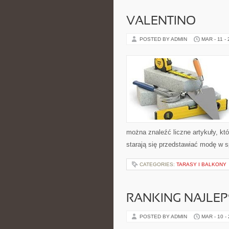
VALENTINO
POSTED BY ADMIN
MAR - 11 -
można znaleźć liczne artykuły, któ
starają się przedstawiać modę w 
CATEGORIES:
TARASY I BALKONY
RANKING NAJLEP
POSTED BY ADMIN
MAR - 10 -