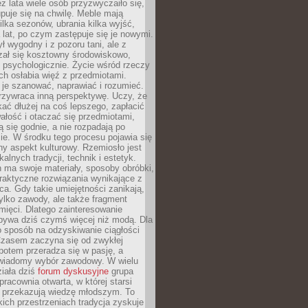
ez lata wiele osób przyzwyczaiło się,
puje się na chwilę. Meble mają
lka sezonów, ubrania kilka wyjść,
a lat, po czym zastępuje się je nowymi.
ł wygodny i z pozoru tani, ale z
ał się kosztowny środowiskowo,
i psychologicznie. Życie wśród rzeczy
h osłabia więź z przedmiotami.
je szanować, naprawiać i rozumieć.
rzywraca inną perspektywę. Uczy, że
ać dłużej na coś lepszego, zapłacić
wałość i otaczać się przedmiotami,
ą się godnie, a nie rozpadają po
ie. W środku tego procesu pojawia się
y aspekt kulturowy. Rzemiosło jest
alnych tradycji, technik i estetyk.
 ma swoje materiały, sposoby obróbki,
praktyczne rozwiązania wynikające z
sca. Gdy takie umiejętności zanikają,
tylko zawody, ale także fragment
mięci. Dlatego zainteresowanie
bywa dziś czymś więcej niż modą. Dla
o sposób na odzyskiwanie ciągłości
 Czasem zaczyna się od zwykłej
potem przeradza się w pasję, a
iadomy wybór zawodowy. W wielu
iała dziś
forum dyskusyjne
grupa
pracownia otwarta, w której starsi
y przekazują wiedzę młodszym. To
kich przestrzeniach tradycja zyskuje