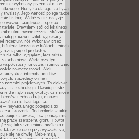
, ręcznie wykonany przedmiot ma w
jątkowego. Nie tylko dlatego, że bywa
zy trwalszy. Jego wartość polega także
iesie historię. Widać w nim decyzje
ego wprawę, cierpliwość i sposób
ateriale. Drewniany stół od lokalnego
ramika uformowana ręcznie, skórzana
w małej pracowni, chleb wypiekany
ej receptury, nóż wykonany przez
, biżuteria tworzona w krótkich seriach
zy różnią się od produktów
ch nie tylko wyglądem, lecz także
 za sobą niosą. Warto przy tym
e współczesny renesans rzemiosła nie
kowicie nowoczesności. Wielu
w korzysta z internetu, mediów
owych, sprzedaży online i
h narzędzi projektowych. To ciekawe
radycji z technologią. Dawniej mistrz
wnie dla najbliższej okolicy, dziś może
dbiorców z całego kraju, a nawet
ocześnie nie traci tego, co
e – indywidualnego podejścia do
procesu tworzenia. Technologia w takim
zastępuje człowieka, lecz pomaga mu
sną pracę szerszemu gronu. Powrót
ąże się także ze zmianą myślenia o
ez lata wiele osób przyzwyczaiło się,
puje się na chwilę. Meble mają
lka sezonów, ubrania kilka wyjść,