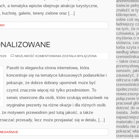
anonimowości
świecie peł
ach, a tematyka wpisów obejmuje atrakcje turystyczne,
znaleźć w t
 kuchnię, galerie, tereny zielone oraz […]
kliknięciem
sobie coś wy
ładniejszy c
INY
na tym, że n
człowieka, j
myślenia o m
stolarza, ce
ONALIZOWANE
torba szyta 
według własn
PREZENTY
 2026
MOŻLIWOŚĆ KOMENTOWANIA
ZOSTAŁA WYŁĄCZONA
rzemieślnika
PERSONALIZOWANE
– takie rzec
przemysłowy
Pasotti to elegancka strona internetowa, która
sensem, jaki
koncentruje się na tematyce luksusowych podarunków i
zauważyć, ż
odrzuca cał
pokazuje, że dobrze dobrany upominek może być
rzemieślnikó
społeczności
czymś znacznie więcej niż tylko przedmiotem. To
nowoczesnyc
serwis stworzone dla osób, które szukają wskazówek na
połączenie t
pracował głó
oryginalne prezenty na różne okazje i dla różnych osób.
dotrzeć do o
, że motywem przewodnim jest tutaj jakość, a także
świata. Jedn
najważniejsz
oznaczać przesady, lecz może przejawiać się w detalu, […]
materiału i 
modelu nie 
pokazać wła
 WEGAŃSKIE
rzemiosła wi