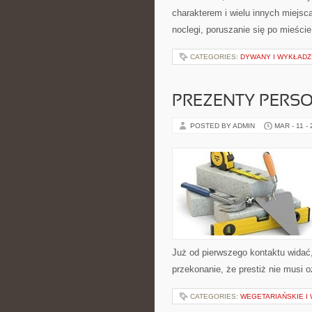
charakterem i wielu innych miejsc
noclegi, poruszanie się po mieście,
CATEGORIES:
DYWANY I WYKŁADZ
PREZENTY PERS
POSTED BY ADMIN
MAR - 11 -
Już od pierwszego kontaktu widać
przekonanie, że prestiż nie musi 
CATEGORIES:
WEGETARIAŃSKIE I