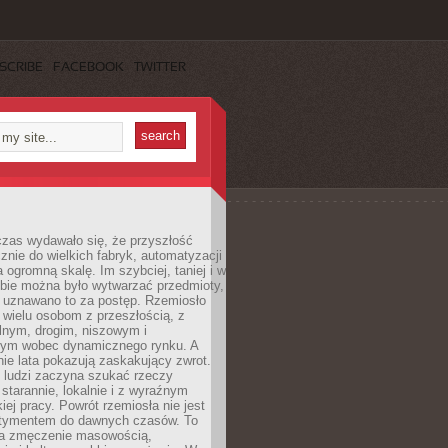
SCRIBE
FACEBOOK
TWITTER
czas wydawało się, że przyszłość
znie do wielkich fabryk, automatyzacji
a ogromną skalę. Im szybciej, taniej i w
zbie można było wytwarzać przedmioty,
 uznawano to za postęp. Rzemiosło
ę wielu osobom z przeszłością, z
nym, drogim, niszowym i
nym wobec dynamicznego rynku. A
nie lata pokazują zaskakujący zwrot.
j ludzi zaczyna szukać rzeczy
tarannie, lokalnie i z wyraźnym
iej pracy. Powrót rzemiosła nie jest
tymentem do dawnych czasów. To
a zmęczenie masowością,