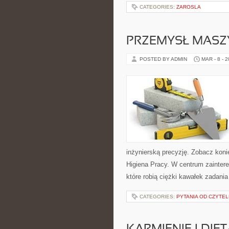
CATEGORIES:
ZAROSLA
PRZEMYSŁ MAS
POSTED BY ADMIN
MAR - 8 - 
inżynierską precyzję. Zobacz koni
Higiena Pracy. W centrum zaintere
które robią ciężki kawałek zadan
CATEGORIES:
PYTANIA OD CZYTE