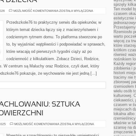
TA DZIECKA
sprzęty kilk
Ten model by
KARMIENIE
2026
MOŻLIWOŚĆ KOMENTOWANIA
ZOSTAŁA WYŁĄCZONA
czasem okaz
I
DIETA
estetycznie 
DZIECKA
Przedszkole76 to praktyczny serwis dla opiekunów, w
jednorazowyc
Przestajemy 
którym temat dziecka łączy się z macierzyństwem i
Rzemiosło p
warto poczek
codziennym rytmem domu. To platforma stworzone po
więcej za tr
to, by wyjaśniać wątpliwości i podpowiadać w sprawach,
które starzej
krótkim czas
które wracają od pierwszych tygodni ciąży aż po
również ważn
codzienność z kilkulatkiem. Zobacz Dzieci, Rodzice,
nośnikiem lok
Każdy region
e. W centrum są Maluchy oraz Rodzice, czyli duet, który
zdobienia i 
historii miej
edszkole76 pokazuje, że wychowanie nie jest jedną […]
tracimy nie 
zbiorowej pa
rzemiosłem 
wielu osób t
kulturowej.
ciekawości, 
PACHLOWANIU: SZTUKA
czasem w św
miejscach dz
OWIERZCHNI
lokalna albo 
rzemieślnic
właśnie w ta
MAESTRIA
2025
MOŻLIWOŚĆ KOMENTOWANIA
ZOSTAŁA WYŁĄCZONA
szansę na da
W
SZPACHLOWANIU:
zmęczenie 
SZTUKA
Maestria w szpachlowaniu to niezwykłe umiejętności,