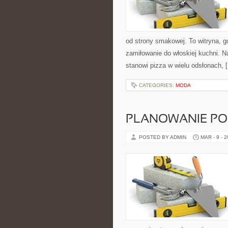
od strony smakowej. To witryna, gd
zamiłowanie do włoskiej kuchni. N
stanowi pizza w wielu odsłonach, 
CATEGORIES:
MODA
PLANOWANIE PO
POSTED BY ADMIN
MAR - 9 - 