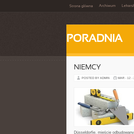
Archiwum
Lekars
Strona główna
PORADNIA
NIEMCY
POSTED BY ADMIN
MAR - 12 -
Düsseldorfie, mieście odbudowany