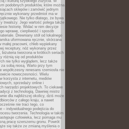
ą i kulturą szybkiego zużycia. W
nym podobnych produktów, które można
ysiącach sklepów i zamówić jednym
, ręcznie wykonany przedmiot ma w
jątkowego. Nie tylko dlatego, że bywa
zy trwalszy. Jego wartość polega także
iesie historię. Widać w nim decyzje
ego wprawę, cierpliwość i sposób
ateriale. Drewniany stół od lokalnego
ramika uformowana ręcznie, skórzana
w małej pracowni, chleb wypiekany
ej receptury, nóż wykonany przez
, biżuteria tworzona w krótkich seriach
zy różnią się od produktów
ch nie tylko wyglądem, lecz także
 za sobą niosą. Warto przy tym
e współczesny renesans rzemiosła nie
kowicie nowoczesności. Wielu
w korzysta z internetu, mediów
owych, sprzedaży online i
h narzędzi projektowych. To ciekawe
radycji z technologią. Dawniej mistrz
wnie dla najbliższej okolicy, dziś może
dbiorców z całego kraju, a nawet
ocześnie nie traci tego, co
e – indywidualnego podejścia do
procesu tworzenia. Technologia w takim
zastępuje człowieka, lecz pomaga mu
sną pracę szerszemu gronu. Powrót
ąże się także ze zmianą myślenia o