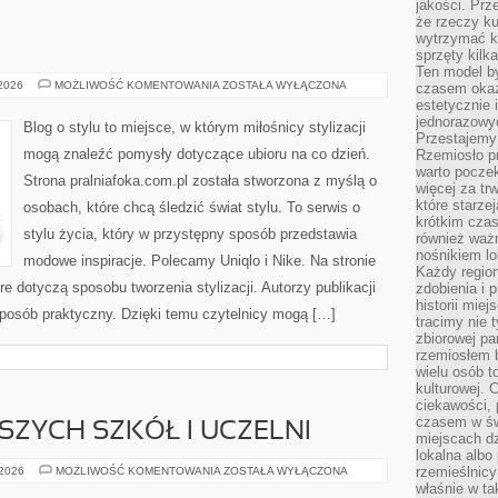
jakości. Prz
że rzeczy ku
wytrzymać ki
sprzęty kilk
Ten model by
VALENTINO
 2026
MOŻLIWOŚĆ KOMENTOWANIA
ZOSTAŁA WYŁĄCZONA
czasem okaz
estetycznie 
jednorazowyc
Blog o stylu to miejsce, w którym miłośnicy stylizacji
Przestajemy 
mogą znaleźć pomysły dotyczące ubioru na co dzień.
Rzemiosło p
warto poczek
Strona pralniafoka.com.pl została stworzona z myślą o
więcej za tr
które starzej
osobach, które chcą śledzić świat stylu. To serwis o
krótkim czas
stylu życia, który w przystępny sposób przedstawia
również ważn
nośnikiem lok
modowe inspiracje. Polecamy Uniqlo i Nike. Na stronie
Każdy region
re dotyczą sposobu tworzenia stylizacji. Autorzy publikacji
zdobienia i 
historii miej
sposób praktyczny. Dzięki temu czytelnicy mogą […]
tracimy nie 
zbiorowej pa
rzemiosłem 
wielu osób t
kulturowej.
ciekawości, 
czasem w św
SZYCH SZKÓŁ I UCZELNI
miejscach dz
lokalna albo 
RANKING
rzemieślnic
 2026
MOŻLIWOŚĆ KOMENTOWANIA
ZOSTAŁA WYŁĄCZONA
NAJLEPSZYCH
właśnie w ta
SZKÓŁ