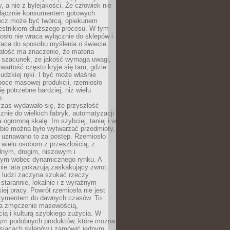
y, a nie z bylejakości. Że człowiek nie
łącznie konsumentem gotowych
lecz może być twórcą, opiekunem
zestnikiem dłuższego procesu. W tym
osło nie wraca wyłącznie do sklepów i
raca do sposobu myślenia o świecie.
ałość ma znaczenie, że materia
a szacunek, że jakość wymaga uwagi,
wartość często kryje się tam, gdzie
ludzkiej ręki. I być może właśnie
poce masowej produkcji, rzemiosło
ię potrzebne bardziej, niż wielu
o.
czas wydawało się, że przyszłość
znie do wielkich fabryk, automatyzacji
a ogromną skalę. Im szybciej, taniej i w
zbie można było wytwarzać przedmioty,
 uznawano to za postęp. Rzemiosło
ę wielu osobom z przeszłością, z
nym, drogim, niszowym i
nym wobec dynamicznego rynku. A
nie lata pokazują zaskakujący zwrot.
j ludzi zaczyna szukać rzeczy
tarannie, lokalnie i z wyraźnym
iej pracy. Powrót rzemiosła nie jest
tymentem do dawnych czasów. To
a zmęczenie masowością,
ą i kulturą szybkiego zużycia. W
nym podobnych produktów, które można
ysiącach sklepów i zamówić jednym