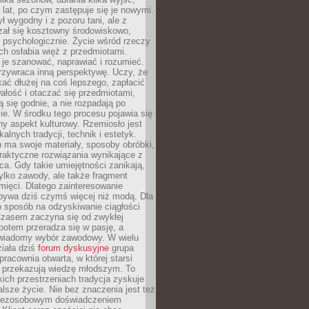
a lat, po czym zastępuje się je nowymi.
ł wygodny i z pozoru tani, ale z
ał się kosztowny środowiskowo,
i psychologicznie. Życie wśród rzeczy
h osłabia więź z przedmiotami.
je szanować, naprawiać i rozumieć.
rzywraca inną perspektywę. Uczy, że
ać dłużej na coś lepszego, zapłacić
wałość i otaczać się przedmiotami,
ą się godnie, a nie rozpadają po
ie. W środku tego procesu pojawia się
y aspekt kulturowy. Rzemiosło jest
alnych tradycji, technik i estetyk.
 ma swoje materiały, sposoby obróbki,
praktyczne rozwiązania wynikające z
sca. Gdy takie umiejętności zanikają,
tylko zawody, ale także fragment
mięci. Dlatego zainteresowanie
bywa dziś czymś więcej niż modą. Dla
o sposób na odzyskiwanie ciągłości
 Czasem zaczyna się od zwykłej
potem przeradza się w pasję, a
iadomy wybór zawodowy. W wielu
iała dziś
forum dyskusyjne
grupa
pracownia otwarta, w której starsi
y przekazują wiedzę młodszym. To
kich przestrzeniach tradycja zyskuje
lsze życie. Nie bez znaczenia jest też
bezosobowym doświadczeniem