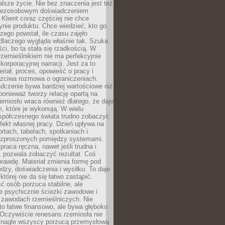
lsze życie. Nie bez znaczenia jest też
bezosobowym doświadczeniem
lient coraz częściej nie chce
nie produktu. Chce wiedzieć, kto go
czego powstał, ile czasu zajęło
dlaczego wygląda właśnie tak. Szuka
ci, bo ta stała się rzadkością. W
rzemieślnikiem nie ma perfekcyjnie
korporacyjnej narracji. Jest za to
eriał, proces, opowieść o pracy i
czciwa rozmowa o ograniczeniach.
dczenie bywa bardziej wartościowe niż
onieważ tworzy relację opartą na
emiosło wraca również dlatego, że daje
 które je wykonują. W wielu
półczesnego świata trudno zobaczyć
ekt własnej pracy. Dzień upływa na
ortach, tabelach, spotkaniach i
ozproszonych pomiędzy systemami.
aca ręczna, nawet jeśli trudna i
 pozwala zobaczyć rezultat. Coś
rawdę. Materiał zmienia formę pod
zy, doświadczenia i wysiłku. To daje
której nie da się łatwo zastąpić.
ć osób porzuca stabilne, ale
e psychicznie ścieżki zawodowe i
w zawodach rzemieślniczych. Nie
to łatwe finansowo, ale bywa głęboko
 Oczywiście renesans rzemiosła nie
 nagle wszyscy porzucą przemysłową