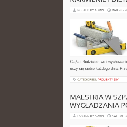
KARMIENIE I DIE
POSTED BY ADMIN
MAR - 6 - 
Ciąża i Rodzicielstwo i wychowani
uczy się siebie każdego dnia. Prz
CATEGORIES:
PROJEKTY DIY
MAESTRIA W SZ
WYGŁADZANIA P
POSTED BY ADMIN
KWI - 30 - 