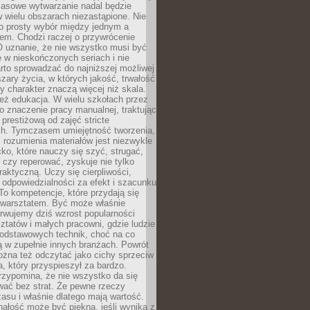
Masowe wytwarzanie nadal będzie
w wielu obszarach niezastąpione. Nie
 o prosty wybór między jednym a
em. Chodzi raczej o przywrócenie
O uznanie, że nie wszystko musi być
 w nieskończonych seriach i nie
rto sprowadzać do najniższej możliwej
zary życia, w których jakość, trwałość
ny charakter znaczą więcej niż skala.
 też edukacja. W wielu szkołach przez
no znaczenie pracy manualnej, traktując
 prestiżową od zajęć stricte
ch. Tymczasem umiejętność tworzenia,
i rozumienia materiałów jest niezwykle
ko, które nauczy się szyć, strugać,
ć czy reperować, zyskuje nie tylko
aktyczną. Uczy się cierpliwości,
 odpowiedzialności za efekt i szacunku
To kompetencje, które przydają się
 warsztatem. Być może właśnie
rwujemy dziś wzrost popularności
ztatów i małych pracowni, gdzie ludzie
podstawowych technik, choć na co
ą w zupełnie innych branżach. Powrót
żna też odczytać jako cichy sprzeciw
, który przyspieszył za bardzo.
rzypomina, że nie wszystko da się
wać bez strat. Że pewne rzeczy
su i właśnie dlatego mają wartość.
ałość może być piękna, jeśli wynika z