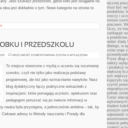
ry. Jeśli szukasz przestrzeni, gdzie keto jest osiągalne na
ręcznej prac
musi być wy
ta idea jest dokładnie o tym. Nowe kategorie na stronie to
produktów, 
rzeczy i uc
sensie rzemi
pracowni. W
RY
Uczy, że trw
zasługuje n
a prawdziwa 
widać ślady 
ŁOBKU I PRZEDSZKOLU
dlatego, w e
znów staje s
przewidywał
ADAPTACJA
2026
MOŻLIWOŚĆ KOMENTOWANIA
ZOSTAŁA WYŁĄCZONA
W
Przez długi 
ŻŁOBKU
należy wyłąc
I
To miejsce stworzone z myślą o uczeniu się rozumianej
i produkcji n
PRZEDSZKOLU
większej lic
szeroko, czyli nie tylko jako realizacja podstawy
tym większy
programowej, ale też jako wzmacnianie nawyków. Nasz
kojarzyło si
czymś powol
blog dydaktyczny łączy praktyczne wskazówki z
niepraktycz
jednak ostat
inspiracjami, które pomagają uczniom, opiekunom oraz
Coraz więce
pedagogom poruszać się po świecie informacji w
wykonanych s
śladem ludzk
y nauka była przystępna, a jednocześnie ambitna – tak, by
prostym sen
. Ciekawe adresy to Metody nauczania i Porady dla
odpowiedź n
anonimowości
świecie peł
znaleźć w t