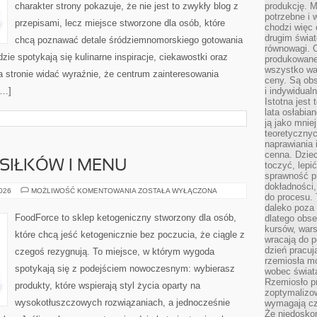
charakter strony pokazuje, że nie jest to zwykły blog z
produkcję. 
potrzebne i 
przepisami, lecz miejsce stworzone dla osób, które
chodzi więc
drugim świat
chcą poznawać detale śródziemnomorskiego gotowania
równowagi. 
zie spotykają się kulinarne inspiracje, ciekawostki oraz
produkowane
wszystko wa
a stronie widać wyraźnie, że centrum zainteresowania
ceny. Są obs
[…]
i indywidual
Istotna jest
lata osłabia
ją jako mniej
teoretyczny
naprawiania 
cenna. Dziec
SIŁKÓW I MENU
toczyć, lepi
sprawność pr
dokładności,
PLANOWANIE
2026
MOŻLIWOŚĆ KOMENTOWANIA
ZOSTAŁA WYŁĄCZONA
do procesu. 
POSIŁKÓW
I
daleko poza
MENU
FoodForce to sklep ketogeniczny stworzony dla osób,
dlatego obse
kursów, wars
które chcą jeść ketogenicznie bez poczucia, że ciągle z
wracają do 
dzień pracuj
czegoś rezygnują. To miejsce, w którym wygoda
rzemiosła mo
spotykają się z podejściem nowoczesnym: wybierasz
wobec świata
Rzemiosło p
produkty, które wspierają styl życia oparty na
zoptymalizo
wysokotłuszczowych rozwiązaniach, a jednocześnie
wymagają cza
Że niedoskon