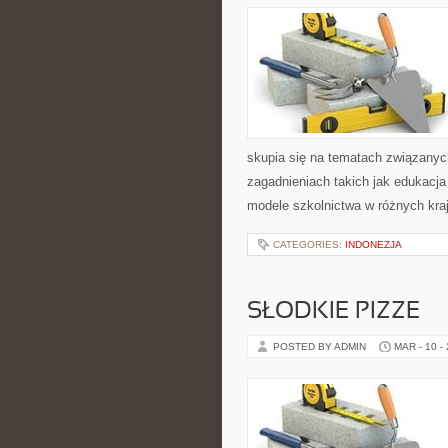
skupia się na tematach związanyc
zagadnieniach takich jak edukacja 
modele szkolnictwa w różnych kra
CATEGORIES:
INDONEZJA
SŁODKIE PIZZE
POSTED BY ADMIN
MAR - 10 -