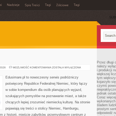
ki
Nadzieje
Tagi
Tagi
Spis Treści
Żółciowe
SUB
Przez długi 
należy wyłąc
NIEMCY
 2026
MOŻLIWOŚĆ KOMENTOWANIA
ZOSTAŁA WYŁĄCZONA
i produkcji n
większej lic
Edusimare.pl to nowoczesny serwis podróżniczy
tym większy
kojarzyło si
poświęcony Republice Federalnej Niemiec, który łączy
czymś powol
niepraktycz
w sobie kompendium dla osób planujących wyjazd,
jednak ostat
szukających pomysłów na poznawanie miast, a także
Coraz więce
wykonanych s
chcących lepiej zrozumieć niemiecką kulturę. Na stronie
śladem ludzk
pojawiają się treści o stolicy Niemiec, Hamburgu,
prostym sen
odpowiedź n
m z historii, mieście zabytków, przemysłowym centrum z