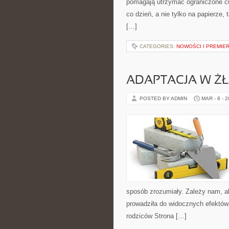
pomagają utrzymać ograniczone cuk
co dzień, a nie tylko na papierze, 
[…]
CATEGORIES:
NOWOŚCI I PREMIE
ADAPTACJA W Ż
POSTED BY ADMIN
MAR - 8 - 
sposób zrozumiały. Zależy nam, ab
prowadziła do widocznych efektów
rodziców Strona […]