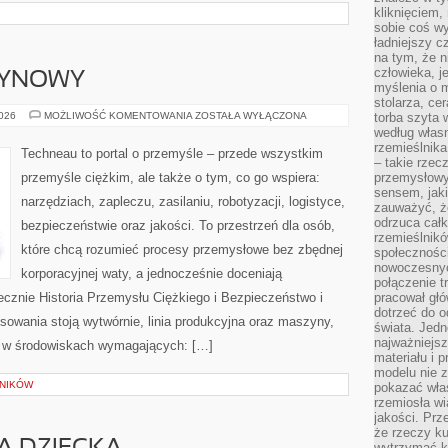
kliknięciem
sobie coś wy
ładniejszy c
na tym, że n
człowieka, j
ZYNOWY
myślenia o m
stolarza, ce
PRZEMYSŁ
2026
MOŻLIWOŚĆ KOMENTOWANIA
ZOSTAŁA WYŁĄCZONA
torba szyta 
MASZYNOWY
według własn
rzemieślnika
Techneau to portal o przemyśle – przede wszystkim
– takie rzec
przemyśle ciężkim, ale także o tym, co go wspiera:
przemysłowy
sensem, jaki
narzędziach, zapleczu, zasilaniu, robotyzacji, logistyce,
zauważyć, ż
odrzuca cał
bezpieczeństwie oraz jakości. To przestrzeń dla osób,
rzemieślnikó
które chcą rozumieć procesy przemysłowe bez zbędnej
społeczności
nowoczesnyc
korporacyjnej waty, a jednocześnie doceniają
połączenie t
ecznie Historia Przemysłu Ciężkiego i Bezpieczeństwo i
pracował głó
dotrzeć do o
sowania stoją wytwórnie, linia produkcyjna oraz maszyny,
świata. Jedn
najważniejsz
ia w środowiskach wymagających: […]
materiału i 
modelu nie 
LNIKÓW
pokazać wła
rzemiosła wi
jakości. Prz
że rzeczy ku
wytrzymać ki