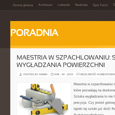
Archiwum
Lekarski
Nadzieje
T
Strona główna
Spis Treści
PORADNIA
MAESTRIA W SZPACHLOWANIU: 
WYGŁADZANIA POWIERZCHNI
POSTED BY ADMIN
KWI - 30 - 2025
MOŻLIWOŚĆ KOMENTOWA
Maestria w szpachlowaniu t
które pozwalają na doskona
Sztuka wygładzania to nie ty
precyzja. Czy jesteś gotow
tajniki tej sztuki już dziś!
#sztukawygładzania