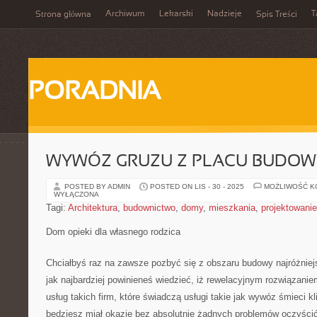
Archiwum
Lekarski
Nadzieje
T
Strona główna
Spis Treści
PORADNIA
WYWÓZ GRUZU Z PLACU BUDOW
POSTED BY ADMIN
POSTED ON LIS - 30 - 2025
MOŻLIWOŚĆ 
WYŁĄCZONA
Tagi:
Architektura
,
budownictwo
,
domy
,
mieszkania
,
projektowanie
Dom opieki dla własnego rodzica
Chciałbyś raz na zawsze pozbyć się z obszaru budowy najróżniej
jak najbardziej powinieneś wiedzieć, iż rewelacyjnym rozwiązanie
usług takich firm, które świadczą usługi takie jak wywóz śmieci k
będziesz miał okazję bez absolutnie żadnych problemów oczyścić