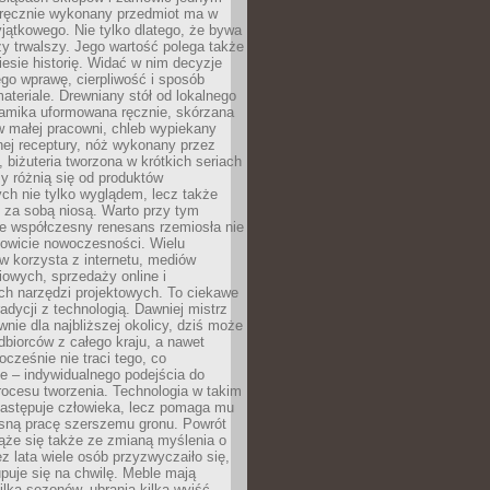
, ręcznie wykonany przedmiot ma w
jątkowego. Nie tylko dlatego, że bywa
zy trwalszy. Jego wartość polega także
iesie historię. Widać w nim decyzje
ego wprawę, cierpliwość i sposób
ateriale. Drewniany stół od lokalnego
ramika uformowana ręcznie, skórzana
w małej pracowni, chleb wypiekany
ej receptury, nóż wykonany przez
, biżuteria tworzona w krótkich seriach
zy różnią się od produktów
ch nie tylko wyglądem, lecz także
 za sobą niosą. Warto przy tym
e współczesny renesans rzemiosła nie
kowicie nowoczesności. Wielu
w korzysta z internetu, mediów
owych, sprzedaży online i
h narzędzi projektowych. To ciekawe
radycji z technologią. Dawniej mistrz
wnie dla najbliższej okolicy, dziś może
dbiorców z całego kraju, a nawet
ocześnie nie traci tego, co
e – indywidualnego podejścia do
procesu tworzenia. Technologia w takim
zastępuje człowieka, lecz pomaga mu
sną pracę szerszemu gronu. Powrót
ąże się także ze zmianą myślenia o
ez lata wiele osób przyzwyczaiło się,
puje się na chwilę. Meble mają
lka sezonów, ubrania kilka wyjść,