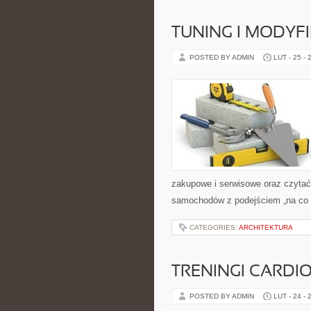
TUNING I MODYF
POSTED BY ADMIN
LUT - 25 - 
zakupowe i serwisowe oraz czytać
samochodów z podejściem „na co dz
CATEGORIES:
ARCHITEKTURA
TRENINGI CARDI
POSTED BY ADMIN
LUT - 24 - 