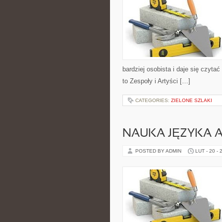
bardziej osobista i daje się czyta
to Zespoły i Artyści […]
CATEGORIES:
ZIELONE SZLAKI
NAUKA JĘZYKA A
POSTED BY ADMIN
LUT - 20 - 