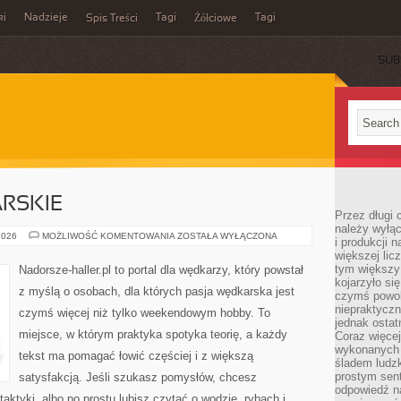
ki
Nadzieje
Tagi
Tagi
Spis Treści
Żółciowe
SUB
RSKIE
Przez długi 
należy wyłąc
TECHNIKI
2026
MOŻLIWOŚĆ KOMENTOWANIA
ZOSTAŁA WYŁĄCZONA
i produkcji n
WĘDKARSKIE
większej lic
tym większy
Nadorsze-haller.pl to portal dla wędkarzy, który powstał
kojarzyło si
z myślą o osobach, dla których pasja wędkarska jest
czymś powol
niepraktycz
czymś więcej niż tylko weekendowym hobby. To
jednak ostat
miejsce, w którym praktyka spotyka teorię, a każdy
Coraz więce
wykonanych s
tekst ma pomagać łowić częściej i z większą
śladem ludzk
prostym sen
satysfakcją. Jeśli szukasz pomysłów, chcesz
odpowiedź n
ktyki, albo po prostu lubisz czytać o wodzie, rybach i