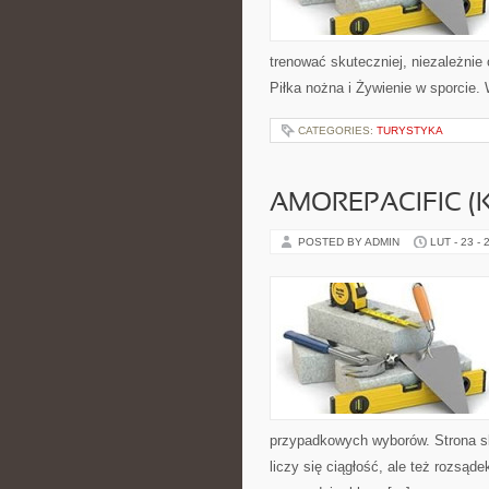
trenować skuteczniej, niezależnie
Piłka nożna i Żywienie w sporcie.
CATEGORIES:
TURYSTYKA
AMOREPACIFIC 
POSTED BY ADMIN
LUT - 23 - 
przypadkowych wyborów. Strona sku
liczy się ciągłość, ale też rozsą