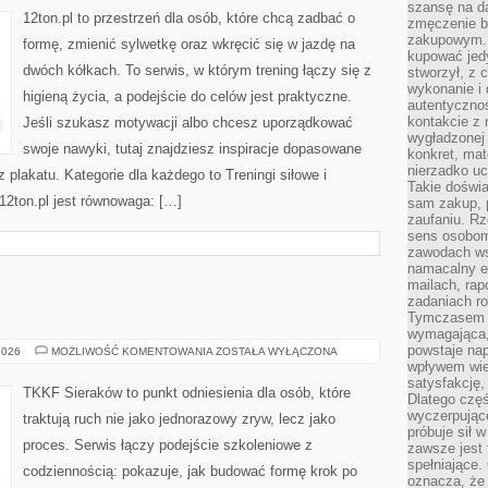
szansę na da
12ton.pl to przestrzeń dla osób, które chcą zadbać o
zmęczenie 
zakupowym. K
formę, zmienić sylwetkę oraz wkręcić się w jazdę na
kupować jedy
dwóch kółkach. To serwis, w którym trening łączy się z
stworzył, z 
wykonanie i 
higieną życia, a podejście do celów jest praktyczne.
autentycznoś
kontakcie z 
Jeśli szukasz motywacji albo chcesz uporządkować
wygładzonej 
swoje nawyki, tutaj znajdziesz inspiracje dopasowane
konkret, mat
nierzadko u
z plakatu. Kategorie dla każdego to Treningi siłowe i
Takie doświa
2ton.pl jest równowaga: […]
sam zakup, p
zaufaniu. Rz
sens osobom,
zawodach ws
namacalny ef
mailach, rap
zadaniach r
Tymczasem pr
wymagająca,
powstaje nap
LEKKOATLETYKA
2026
MOŻLIWOŚĆ KOMENTOWANIA
ZOSTAŁA WYŁĄCZONA
wpływem wied
satysfakcję, 
TKKF Sieraków to punkt odniesienia dla osób, które
Dlatego częś
wyczerpując
traktują ruch nie jako jednorazowy zryw, lecz jako
próbuje sił 
proces. Serwis łączy podejście szkoleniowe z
zawsze jest 
spełniające.
codziennością: pokazuje, jak budować formę krok po
oznacza, że