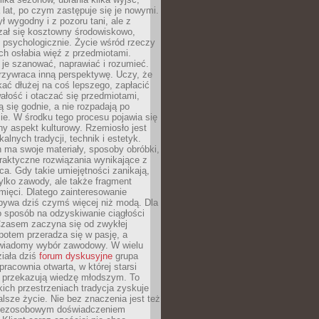
a lat, po czym zastępuje się je nowymi.
ł wygodny i z pozoru tani, ale z
ał się kosztowny środowiskowo,
i psychologicznie. Życie wśród rzeczy
h osłabia więź z przedmiotami.
je szanować, naprawiać i rozumieć.
rzywraca inną perspektywę. Uczy, że
ać dłużej na coś lepszego, zapłacić
wałość i otaczać się przedmiotami,
ą się godnie, a nie rozpadają po
ie. W środku tego procesu pojawia się
y aspekt kulturowy. Rzemiosło jest
alnych tradycji, technik i estetyk.
 ma swoje materiały, sposoby obróbki,
praktyczne rozwiązania wynikające z
sca. Gdy takie umiejętności zanikają,
tylko zawody, ale także fragment
mięci. Dlatego zainteresowanie
bywa dziś czymś więcej niż modą. Dla
o sposób na odzyskiwanie ciągłości
 Czasem zaczyna się od zwykłej
potem przeradza się w pasję, a
iadomy wybór zawodowy. W wielu
iała dziś
forum dyskusyjne
grupa
pracownia otwarta, w której starsi
y przekazują wiedzę młodszym. To
kich przestrzeniach tradycja zyskuje
lsze życie. Nie bez znaczenia jest też
bezosobowym doświadczeniem