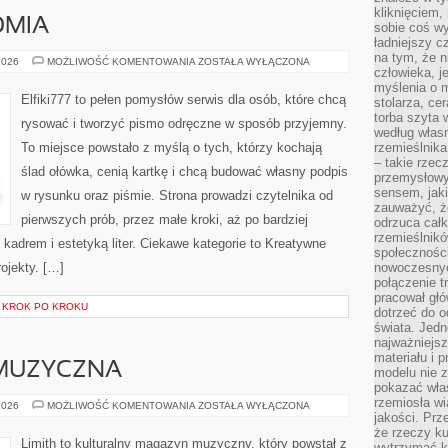
kliknięciem
OMIA
sobie coś wy
ładniejszy c
na tym, że n
PORTRET
2026
MOŻLIWOŚĆ KOMENTOWANIA
ZOSTAŁA WYŁĄCZONA
człowieka, j
I
ANATOMIA
myślenia o m
Elfiki777 to pełen pomysłów serwis dla osób, które chcą
stolarza, ce
torba szyta 
rysować i tworzyć pismo odręczne w sposób przyjemny.
według własn
To miejsce powstało z myślą o tych, którzy kochają
rzemieślnika
– takie rzec
ślad ołówka, cenią kartkę i chcą budować własny podpis
przemysłowy
sensem, jaki
w rysunku oraz piśmie. Strona prowadzi czytelnika od
zauważyć, ż
pierwszych prób, przez małe kroki, aż po bardziej
odrzuca cał
rzemieślnikó
adrem i estetyką liter. Ciekawe kategorie to Kreatywne
społeczności
rojekty. […]
nowoczesnyc
połączenie t
pracował głó
I KROK PO KROKU
dotrzeć do o
świata. Jedn
najważniejsz
materiału i 
MUZYCZNA
modelu nie 
pokazać wła
rzemiosła wi
POLSKA
2026
MOŻLIWOŚĆ KOMENTOWANIA
ZOSTAŁA WYŁĄCZONA
SCENA
jakości. Prz
MUZYCZNA
że rzeczy ku
Limith to kulturalny magazyn muzyczny, który powstał z
wytrzymać ki