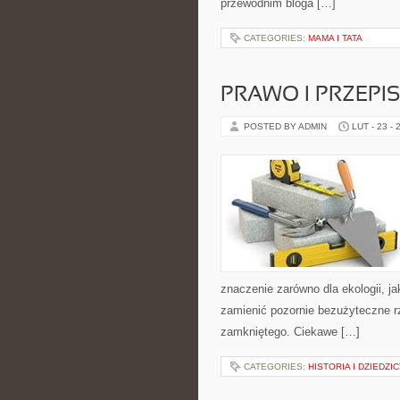
przewodnim bloga […]
CATEGORIES:
MAMA I TATA
PRAWO I PRZEPI
POSTED BY ADMIN
LUT - 23 - 
znaczenie zarówno dla ekologii, ja
zamienić pozornie bezużyteczne r
zamkniętego. Ciekawe […]
CATEGORIES:
HISTORIA I DZIEDZI