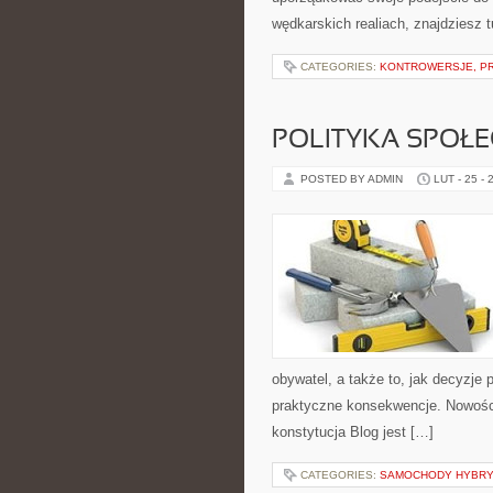
wędkarskich realiach, znajdziesz t
CATEGORIES:
KONTROWERSJE, PR
POLITYKA SPOŁ
POSTED BY ADMIN
LUT - 25 - 
obywatel, a także to, jak decyzje
praktyczne konsekwencje. Nowości
konstytucja Blog jest […]
CATEGORIES:
SAMOCHODY HYBR