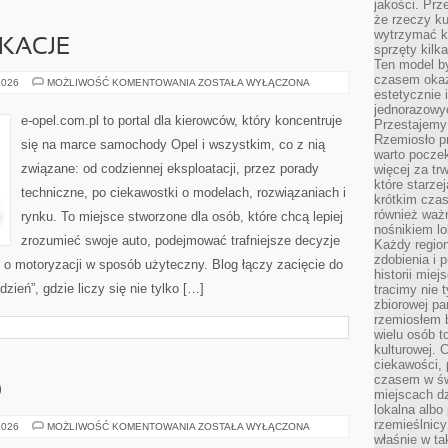
jakości. Prz
że rzeczy ku
wytrzymać ki
IKACJE
sprzęty kilk
Ten model by
czasem okaz
TUNING
2026
MOŻLIWOŚĆ KOMENTOWANIA
ZOSTAŁA WYŁĄCZONA
I
estetycznie 
MODYFIKACJE
jednorazowyc
e-opel.com.pl to portal dla kierowców, który koncentruje
Przestajemy 
Rzemiosło p
się na marce samochody Opel i wszystkim, co z nią
warto poczek
związane: od codziennej eksploatacji, przez porady
więcej za tr
które starzej
techniczne, po ciekawostki o modelach, rozwiązaniach i
krótkim czas
również ważn
rynku. To miejsce stworzone dla osób, które chcą lepiej
nośnikiem lok
zrozumieć swoje auto, podejmować trafniejsze decyzje
Każdy region
zdobienia i 
 o motoryzacji w sposób użyteczny. Blog łączy zacięcie do
historii miej
ień”, gdzie liczy się nie tylko […]
tracimy nie 
zbiorowej pa
rzemiosłem 
wielu osób t
kulturowej.
ciekawości, 
czasem w św
O
miejscach dz
lokalna albo 
rzemieślnic
TRENINGI
2026
MOŻLIWOŚĆ KOMENTOWANIA
ZOSTAŁA WYŁĄCZONA
CARDIO
właśnie w ta