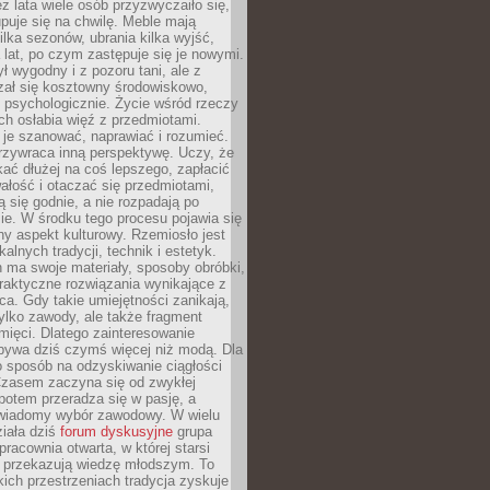
ez lata wiele osób przyzwyczaiło się,
puje się na chwilę. Meble mają
lka sezonów, ubrania kilka wyjść,
a lat, po czym zastępuje się je nowymi.
ł wygodny i z pozoru tani, ale z
ał się kosztowny środowiskowo,
i psychologicznie. Życie wśród rzeczy
h osłabia więź z przedmiotami.
je szanować, naprawiać i rozumieć.
rzywraca inną perspektywę. Uczy, że
ać dłużej na coś lepszego, zapłacić
wałość i otaczać się przedmiotami,
ą się godnie, a nie rozpadają po
ie. W środku tego procesu pojawia się
y aspekt kulturowy. Rzemiosło jest
alnych tradycji, technik i estetyk.
 ma swoje materiały, sposoby obróbki,
praktyczne rozwiązania wynikające z
sca. Gdy takie umiejętności zanikają,
tylko zawody, ale także fragment
mięci. Dlatego zainteresowanie
bywa dziś czymś więcej niż modą. Dla
o sposób na odzyskiwanie ciągłości
 Czasem zaczyna się od zwykłej
potem przeradza się w pasję, a
iadomy wybór zawodowy. W wielu
iała dziś
forum dyskusyjne
grupa
pracownia otwarta, w której starsi
y przekazują wiedzę młodszym. To
kich przestrzeniach tradycja zyskuje