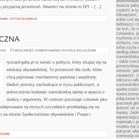
anonimowości
świecie peł
u przyjazną przestrzeń. Nowości na stronie to DIY – […]
znaleźć w t
kliknięciem
AWO I ETYKA W GRACH
sobie coś wy
ładniejszy c
na tym, że n
człowieka, j
myślenia o m
ECZNA
stolarza, ce
torba szyta 
POLITYKA
2026
MOŻLIWOŚĆ KOMENTOWANIA
ZOSTAŁA WYŁĄCZONA
według własn
SPOŁECZNA
rzemieślnika
– takie rzec
ryszard-galla.pl to serwis o polityce, który skupia się na
przemysłowy
edukacji obywatelskiej. To przestrzeń dla osób, które
sensem, jaki
zauważyć, ż
chcą pojmować mechanizmy państwa i wspólnoty,
odrzuca cał
śledzić procesy zachodzące w życiu publicznym, a
rzemieślnikó
społeczności
jednocześnie budować samodzielną opinię w oparciu o
nowoczesnyc
połączenie t
analizy i argumenty. W centrum pozostaje człowiek jako
pracował głó
 podejmowane na różnych szczeblach przekładają się na
dotrzeć do o
świata. Jedn
 na stronie Społeczeństwo obywatelskie i Prawo i
najważniejsz
materiału i 
modelu nie 
pokazać wła
YDOWE
rzemiosła wi