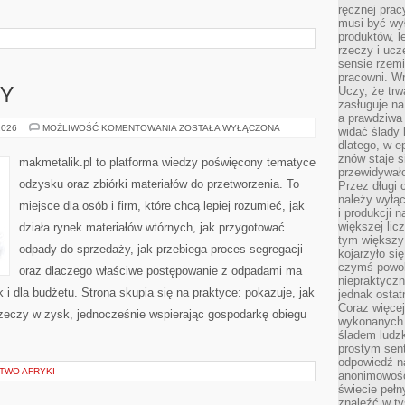
ręcznej prac
musi być wy
produktów, 
rzeczy i uc
sensie rzemi
pracowni. W
Uczy, że trw
SY
zasługuje n
a prawdziwa 
PRAWO
2026
MOŻLIWOŚĆ KOMENTOWANIA
ZOSTAŁA WYŁĄCZONA
widać ślady 
I
dlatego, w e
PRZEPISY
znów staje s
makmetalik.pl to platforma wiedzy poświęcony tematyce
przewidywał
odzysku oraz zbiórki materiałów do przetworzenia. To
Przez długi 
należy wyłąc
miejsce dla osób i firm, które chcą lepiej rozumieć, jak
i produkcji n
większej lic
działa rynek materiałów wtórnych, jak przygotować
tym większy
odpady do sprzedaży, jak przebiega proces segregacji
kojarzyło si
czymś powol
oraz dlaczego właściwe postępowanie z odpadami ma
niepraktycz
k i dla budżetu. Strona skupia się na praktyce: pokazuje, jak
jednak ostat
Coraz więce
zeczy w zysk, jednocześnie wspierając gospodarkę obiegu
wykonanych s
śladem ludzk
prostym sen
odpowiedź n
CTWO AFRYKI
anonimowości
świecie peł
znaleźć w t