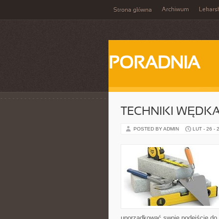
Archiwum
Lekars
Strona główna
PORADNIA
TECHNIKI WĘDKA
POSTED BY ADMIN
LUT - 26 - 
uporządkować swoje podejście do ta