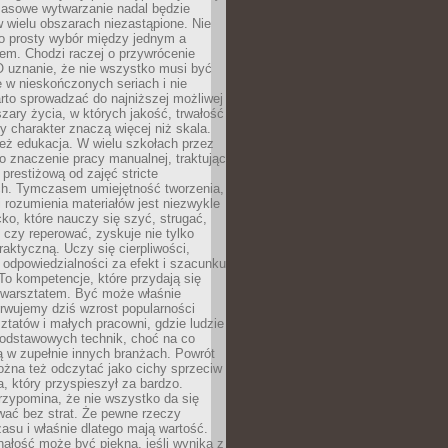
Masowe wytwarzanie nadal będzie
w wielu obszarach niezastąpione. Nie
 o prosty wybór między jednym a
em. Chodzi raczej o przywrócenie
O uznanie, że nie wszystko musi być
 w nieskończonych seriach i nie
rto sprowadzać do najniższej możliwej
zary życia, w których jakość, trwałość
ny charakter znaczą więcej niż skala.
 też edukacja. W wielu szkołach przez
no znaczenie pracy manualnej, traktując
 prestiżową od zajęć stricte
ch. Tymczasem umiejętność tworzenia,
i rozumienia materiałów jest niezwykle
ko, które nauczy się szyć, strugać,
ć czy reperować, zyskuje nie tylko
aktyczną. Uczy się cierpliwości,
 odpowiedzialności za efekt i szacunku
To kompetencje, które przydają się
 warsztatem. Być może właśnie
rwujemy dziś wzrost popularności
ztatów i małych pracowni, gdzie ludzie
podstawowych technik, choć na co
ą w zupełnie innych branżach. Powrót
żna też odczytać jako cichy sprzeciw
, który przyspieszył za bardzo.
rzypomina, że nie wszystko da się
wać bez strat. Że pewne rzeczy
su i właśnie dlatego mają wartość.
ałość może być piękna, jeśli wynika z