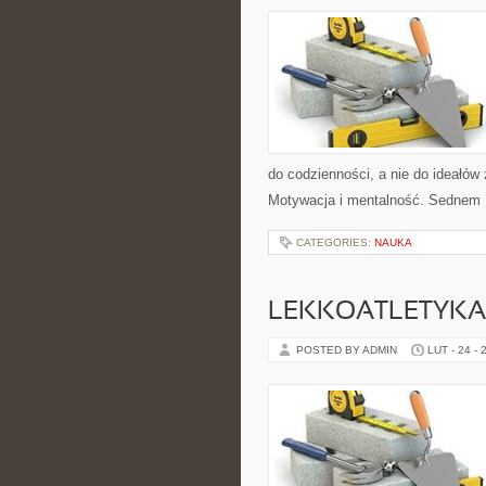
do codzienności, a nie do ideałów 
Motywacja i mentalność. Sednem 1
CATEGORIES:
NAUKA
LEKKOATLETYKA
POSTED BY ADMIN
LUT - 24 - 