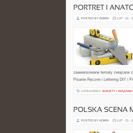
PORTRET I ANAT
POSTED BY ADMIN
LUT - 21 - 
zaawansowane tematy związane z k
Pisanie Ręczne i Lettering DIY i P
CATEGORIES:
BUKIETY I WIĄZANK
POLSKA SCENA 
POSTED BY ADMIN
LUT - 21 - 