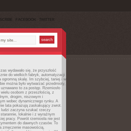
SCRIBE
FACEBOOK
TWITTER
czas wydawało się, że przyszłość
znie do wielkich fabryk, automatyzacji
a ogromną skalę. Im szybciej, taniej i w
zbie można było wytwarzać przedmioty,
 uznawano to za postęp. Rzemiosło
ę wielu osobom z przeszłością, z
nym, drogim, niszowym i
nym wobec dynamicznego rynku. A
nie lata pokazują zaskakujący zwrot.
j ludzi zaczyna szukać rzeczy
tarannie, lokalnie i z wyraźnym
iej pracy. Powrót rzemiosła nie jest
tymentem do dawnych czasów. To
a zmęczenie masowością,