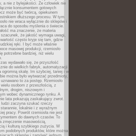
y, a nie z bylejakości. Że człowiek nie
łącznie konsumentem gotowych
lecz może być twórcą, opiekunem
zestnikiem dłuższego procesu. W tym
osło nie wraca wyłącznie do sklepów i
raca do sposobu myślenia o świecie.
ałość ma znaczenie, że materia
a szacunek, że jakość wymaga uwagi,
wartość często kryje się tam, gdzie
ludzkiej ręki. I być może właśnie
poce masowej produkcji, rzemiosło
ię potrzebne bardziej, niż wielu
o.
czas wydawało się, że przyszłość
znie do wielkich fabryk, automatyzacji
a ogromną skalę. Im szybciej, taniej i w
zbie można było wytwarzać przedmioty,
 uznawano to za postęp. Rzemiosło
ę wielu osobom z przeszłością, z
nym, drogim, niszowym i
nym wobec dynamicznego rynku. A
nie lata pokazują zaskakujący zwrot.
j ludzi zaczyna szukać rzeczy
tarannie, lokalnie i z wyraźnym
iej pracy. Powrót rzemiosła nie jest
tymentem do dawnych czasów. To
a zmęczenie masowością,
ą i kulturą szybkiego zużycia. W
nym podobnych produktów, które można
ysiącach sklepów i zamówić jednym