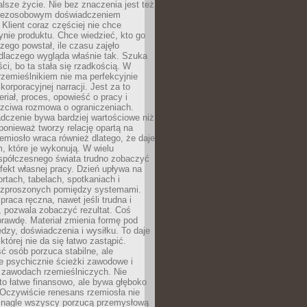
lsze życie. Nie bez znaczenia jest też
bezosobowym doświadczeniem
lient coraz częściej nie chce
nie produktu. Chce wiedzieć, kto go
czego powstał, ile czasu zajęło
dlaczego wygląda właśnie tak. Szuka
ci, bo ta stała się rzadkością. W
rzemieślnikiem nie ma perfekcyjnie
korporacyjnej narracji. Jest za to
eriał, proces, opowieść o pracy i
czciwa rozmowa o ograniczeniach.
dczenie bywa bardziej wartościowe niż
onieważ tworzy relację opartą na
emiosło wraca również dlatego, że daje
 które je wykonują. W wielu
półczesnego świata trudno zobaczyć
ekt własnej pracy. Dzień upływa na
ortach, tabelach, spotkaniach i
ozproszonych pomiędzy systemami.
aca ręczna, nawet jeśli trudna i
 pozwala zobaczyć rezultat. Coś
rawdę. Materiał zmienia formę pod
zy, doświadczenia i wysiłku. To daje
której nie da się łatwo zastąpić.
ć osób porzuca stabilne, ale
e psychicznie ścieżki zawodowe i
w zawodach rzemieślniczych. Nie
to łatwe finansowo, ale bywa głęboko
 Oczywiście renesans rzemiosła nie
 nagle wszyscy porzucą przemysłową