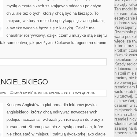
sprzęty kilk
myślą o czytelnikach szukających oddechu po całym
Ten model by
dniu, ale też o tych, którzy chcą być na bieżąco. To
czasem okaz
estetycznie 
miejsce, w którym melodie spotykają się z anegdotami,
jednorazowyc
Przestajemy 
a świeże wydania łączą się z klasyką. Całość ma
Rzemiosło p
charakter rozrywkowy, dzięki czemu muzyka staje się tu
warto poczek
więcej za tr
ć tak samo łatwo, jak przeżywa. Ciekawe kategorie na stronie
które starzej
krótkim czas
również ważn
nośnikiem lok
Każdy region
zdobienia i 
historii miej
tracimy nie 
NGIELSKIEGO
zbiorowej pa
rzemiosłem 
wielu osób t
NAUKA
2026
MOŻLIWOŚĆ KOMENTOWANIA
ZOSTAŁA WYŁĄCZONA
kulturowej.
JĘZYKA
ANGIELSKIEGO
ciekawości, 
Kongres Anglistów to platforma dla lektorów języka
czasem w św
miejscach dz
angielskiego, którzy chcą odkrywać nowoczesnych
lokalna albo 
rzemieślnic
podejść nauczania i wdrażalnych rozwiązań do pracy z
właśnie w ta
kursantami. Strona powstała z myślą o osobach, które
szansę na da
zmęczenie 
nie chcą stać w miejscu i traktują dydaktykę jako ciągłe