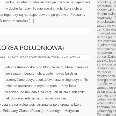
kroku, jak dbać o zdrowie oraz jak rozwijać umiejętności
produkcję. 
potrzebne i 
w duchu fair play. To miejsce dla tych, którzy chcą
chodzi więc
drugim świat
 od tego, czy są na etapie powrotu po przerwie. Polecamy
równowagi. 
 W centrum serwisu […]
produkowane
wszystko wa
ceny. Są obs
i indywidual
Istotna jest
lata osłabia
ją jako mniej
(KOREA POŁUDNIOWA)
teoretyczny
naprawiania 
cenna. Dziec
AMOREPACIFIC
2026
MOŻLIWOŚĆ KOMENTOWANIA
ZOSTAŁA WYŁĄCZONA
(KOREA
toczyć, lepi
POŁUDNIOWA)
sprawność pr
johnmasters-polska.pl to blog dla osób, które interesują
dokładności,
do procesu. 
się światem beauty i chcą podejmować bardziej
daleko poza
przemyślane decyzje zakupowe oraz pielęgnacyjne. To
dlatego obse
kursów, wars
miejsce stworzone z myślą o tych, którzy lubią
wracają do 
dzień pracuj
wiedzieć, co nakładają na cerę, jak działają składniki i
rzemiosła mo
jak budować rutynę bez chaosu oraz bez
wobec świata
Rzemiosło p
pia się na pielęgnacji rozumianej jako droga, w którym
zoptymalizo
dek. Polecamy Chanel (Francja) i Kosmetyki. Motywem
wymagają cza
Że niedoskon