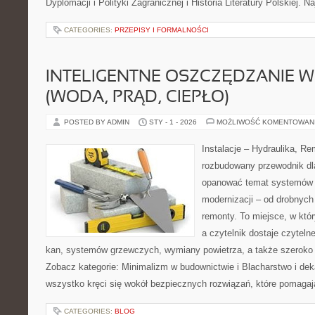
Dyplomacji i Polityki Zagranicznej i Historia Literatury Polskiej. Na
CATEGORIES:
PRZEPISY I FORMALNOŚCI
INTELIGENTNE OSZCZĘDZANIE 
(WODA, PRĄD, CIEPŁO)
POSTED BY ADMIN
STY - 1 - 2026
MOŻLIWOŚĆ KOMENTOWAN
Instalacje – Hydraulika, R
rozbudowany przewodnik dl
opanować temat systemów i
modernizacji – od drobnyc
remonty. To miejsce, w któr
a czytelnik dostaje czyteln
kan, systemów grzewczych, wymiany powietrza, a także szeroko 
Zobacz kategorie: Minimalizm w budownictwie i Blacharstwo i deka
wszystko kręci się wokół bezpiecznych rozwiązań, które pomagaj
CATEGORIES:
BLOG