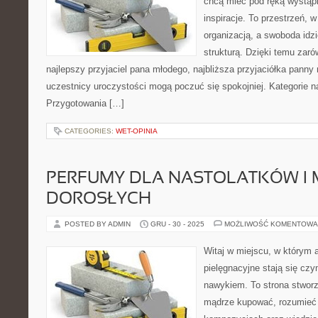
chcą mieć pod ręką wystąpie
inspiracje. To przestrzeń, w
organizacją, a swoboda idz
strukturą. Dzięki temu zaró
najlepszy przyjaciel pana młodego, najbliższa przyjaciółka panny m
uczestnicy uroczystości mogą poczuć się spokojniej. Kategorie na
Przygotowania […]
CATEGORIES:
WET-OPINIA
PERFUMY DLA NASTOLATKÓW I
DOROSŁYCH
POSTED BY ADMIN
GRU - 30 - 2025
MOŻLIWOŚĆ KOMENTOWA
Witaj w miejscu, w którym 
pielęgnacyjne stają się czy
nawykiem. To strona stworz
mądrze kupować, rozumieć 