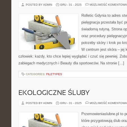
POSTED BY ADMIN
GRU - 31 - 2025
MOŻLIWOŚĆ KOMENTOWA
Rolletic Gdynia to adres s
pielęgnacja przestała być p
świadomą rutyną. Strona op
oraz procedury pielęgnacyj
potrzeby skóry i krok po k
W centrum jest skóra – jej 
człowiek: każdy, kto chce lepiej wyglądać i czuć się pewniej. Zo
zabiegach medycznych i Beauty dla sportowców. Na stronie […]
CATEGORIES:
FILETYPES
EKOLOGICZNE ŚLUBY
POSTED BY ADMIN
GRU - 31 - 2025
MOŻLIWOŚĆ KOMENTOWA
Przemowieniaslubne.pl to p
które przygotowują ślub ora