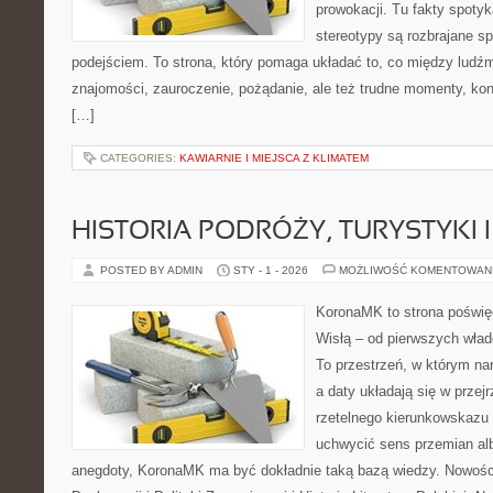
prowokacji. Tu fakty spotyka
stereotypy są rozbrajane 
podejściem. To strona, który pomaga układać to, co między ludź
znajomości, zauroczenie, pożądanie, ale też trudne momenty, konfl
[…]
CATEGORIES:
KAWIARNIE I MIEJSCA Z KLIMATEM
HISTORIA PODRÓŻY, TURYSTYKI 
POSTED BY ADMIN
STY - 1 - 2026
MOŻLIWOŚĆ KOMENTOWAN
KoronaMK to strona poświęc
Wisłą – od pierwszych wła
To przestrzeń, w którym nar
a daty układają się w przej
rzetelnego kierunkowskazu
uchwycić sens przemian alb
anegdoty, KoronaMK ma być dokładnie taką bazą wiedzy. Nowości n