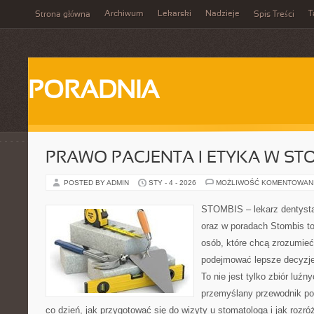
Archiwum
Lekarski
Nadzieje
T
Strona główna
Spis Treści
PORADNIA
PRAWO PACJENTA I ETYKA W ST
POSTED BY ADMIN
STY - 4 - 2026
MOŻLIWOŚĆ KOMENTOWAN
STOMBIS – lekarz dentysta
oraz w poradach Stombis to
osób, które chcą zrozumieć
podejmować lepsze decyzje
To nie jest tylko zbiór luź
przemyślany przewodnik po
co dzień, jak przygotować się do wizyty u stomatologa i jak rozró