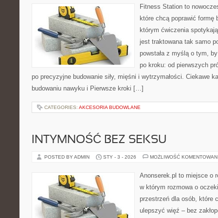
Fitness Station to nowocze
które chcą poprawić formę 
którym ćwiczenia spotykają 
jest traktowana tak samo p
powstała z myślą o tym, by
po kroku: od pierwszych pr
po precyzyjne budowanie siły, mięśni i wytrzymałości. Ciekawe ka
budowaniu nawyku i Pierwsze kroki […]
CATEGORIES:
AKCESORIA BUDOWLANE
INTYMNOŚĆ BEZ SEKSU
POSTED BY ADMIN
STY - 3 - 2026
MOŻLIWOŚĆ KOMENTOWAN
Anonserek.pl to miejsce o r
w którym rozmowa o oczeki
przestrzeń dla osób, które 
ulepszyć więź – bez zakłopo