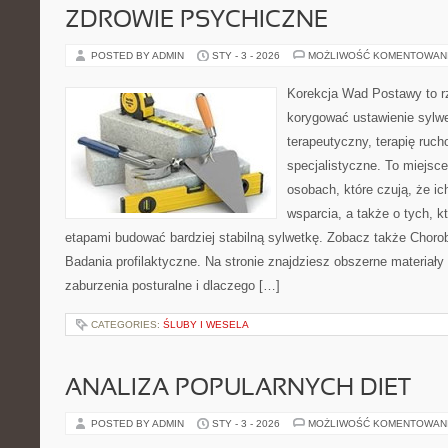
ZDROWIE PSYCHICZNE
POSTED BY ADMIN
STY - 3 - 2026
MOŻLIWOŚĆ KOMENTOWAN
Korekcja Wad Postawy to rz
korygować ustawienie sylwe
terapeutyczny, terapię ruc
specjalistyczne. To miejsc
osobach, które czują, że ic
wsparcia, a także o tych, k
etapami budować bardziej stabilną sylwetkę. Zobacz także Choro
Badania profilaktyczne. Na stronie znajdziesz obszerne materiały 
zaburzenia posturalne i dlaczego […]
CATEGORIES:
ŚLUBY I WESELA
ANALIZA POPULARNYCH DIET
POSTED BY ADMIN
STY - 3 - 2026
MOŻLIWOŚĆ KOMENTOWAN