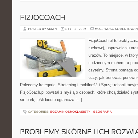
FIZJOCOACH
POSTED BY ADMIN
STY - 1 - 2026
MOŻLIWOŚĆ KOMENTOWAN
FizjoCoach.pl to praktyczna
ruchowej, usprawnianiu ora
urazów. To miejsce, w któr
codziennym ruchem, a proce
czytelny. Strona pomaga od
uczy, jak trenować ponown
Polecamy kategorie: Stretching i mobilność i Sprzęt rehabilitacyjny
FizjoCoach.pl powstał z myślą o osobach, które chcą działać sys
się bark, jeśli biodro ogranicza […]
CATEGORIES:
EGZAMIN ÓSMOKLASISTY - GEOGRAFIA
PROBLEMY SKÓRNE I ICH ROZWI