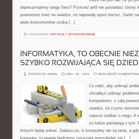
deprecjonujemy rangę Sieci? Przecież jeśli nie posiadasz strony in
powinieneś mieć na uwadze, że naprawdę sporo tracisz. Zwróć na
wielu konsumentów szuka […]
CATEGORIES:
ARTYKUŁY SPONSOROWANE
INFORMATYKA, TO OBECNIE NIE
SZYBKO ROZWIJAJĄCA SIĘ DZIED
POSTED BY ADMIN
GRU - 29 - 2025
MOŻLIWOŚĆ KOMENTOWA
Co robić, aby uniknąć pro
chciałbyś uniknąć problem
komputerem, z całą pewnoś
uwadze, że czymś niezmier
zawsze zadbać o niego. A w
że ludzie pamiętają o tym. 
których lepiej unikać. Zwłaszcza, iż komputery nie są tanie, a gd
komputer, to pewnie będziemy zmuszeni porozglądać się […]