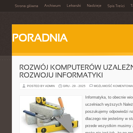
Archiwum
Lekarski
Nadzieje
T
Strona główna
Spis Treści
PORADNIA
ROZWÓJ KOMPUTERÓW UZALEŻN
ROZWOJU INFORMATYKI
POSTED BY ADMIN
GRU - 29 - 2025
MOŻLIWOŚĆ KOMENTOWA
Informatyka, to obecnie wi
uczelniach wyższych Należy
poszukujemy odpowiedzi na 
dlaczego nie jesteśmy w st
przede wszystkim musimy 
może nie jest tak, że po p