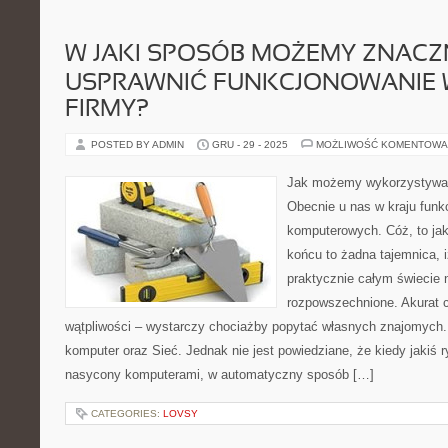
W JAKI SPOSÓB MOŻEMY ZNACZ
USPRAWNIĆ FUNKCJONOWANIE 
FIRMY?
POSTED BY ADMIN
GRU - 29 - 2025
MOŻLIWOŚĆ KOMENTOWA
Jak możemy wykorzystywać
Obecnie u nas w kraju funk
komputerowych. Cóż, to jak
końcu to żadna tajemnica, 
praktycznie całym świecie 
rozpowszechnione. Akurat c
wątpliwości – wystarczy chociażby popytać własnych znajomych.
komputer oraz Sieć. Jednak nie jest powiedziane, że kiedy jakiś 
nasycony komputerami, w automatyczny sposób […]
CATEGORIES:
LOVSY