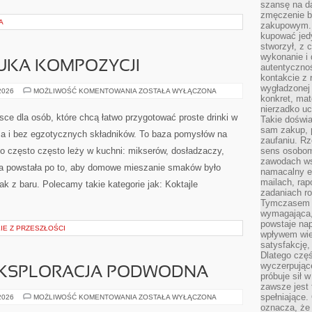
szansę na da
zmęczenie 
A
zakupowym. K
kupować jedy
stworzył, z 
wykonanie i 
ZTUKA KOMPOZYCJI
autentycznoś
kontakcie z 
wygładzonej 
GIN
 2026
MOŻLIWOŚĆ KOMENTOWANIA
ZOSTAŁA WYŁĄCZONA
konkret, mat
I
TONIK
nierzadko u
–
jsce dla osób, które chcą łatwo przygotować proste drinki w
Takie doświa
SZTUKA
KOMPOZYCJI
sam zakup, p
a i bez egzotycznych składników. To baza pomysłów na
zaufaniu. Rz
, co często często leży w kuchni: mikserów, dosładzaczy,
sens osobom,
zawodach ws
na powstała po to, aby domowe mieszanie smaków było
namacalny ef
mailach, rap
ak z baru. Polecamy takie kategorie jak: Koktajle
zadaniach r
Tymczasem pr
wymagająca,
powstaje nap
E Z PRZESZŁOŚCI
wpływem wied
satysfakcję, 
Dlatego częś
wyczerpując
EKSPLORACJA PODWODNA
próbuje sił 
zawsze jest 
spełniające.
NURKOWANIE
 2026
MOŻLIWOŚĆ KOMENTOWANIA
ZOSTAŁA WYŁĄCZONA
I
oznacza, że
EKSPLORACJA