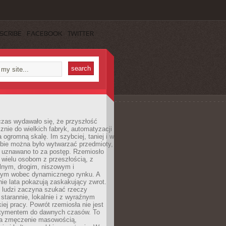
SCRIBE
FACEBOOK
TWITTER
czas wydawało się, że przyszłość
znie do wielkich fabryk, automatyzacji
a ogromną skalę. Im szybciej, taniej i w
zbie można było wytwarzać przedmioty,
 uznawano to za postęp. Rzemiosło
ę wielu osobom z przeszłością, z
nym, drogim, niszowym i
nym wobec dynamicznego rynku. A
nie lata pokazują zaskakujący zwrot.
j ludzi zaczyna szukać rzeczy
tarannie, lokalnie i z wyraźnym
iej pracy. Powrót rzemiosła nie jest
tymentem do dawnych czasów. To
a zmęczenie masowością,