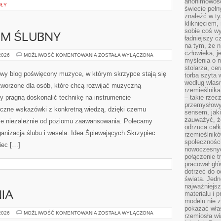
anonimowości
UŁY
świecie peł
znaleźć w t
kliknięciem
sobie coś wy
ILM ŚLUBNY
ładniejszy c
na tym, że n
człowieka, j
FOTOGRAFIA
 2026
MOŻLIWOŚĆ KOMENTOWANIA
ZOSTAŁA WYŁĄCZONA
myślenia o m
I
FILM
stolarza, ce
ŚLUBNY
owy blog poświęcony muzyce, w którym skrzypce stają się
torba szyta 
według własn
worzone dla osób, które chcą rozwijać muzyczną
rzemieślnika
zy pragną doskonalić technikę na instrumencie
– takie rzec
przemysłowy
czne wskazówki z konkretną wiedzą, dzięki czemu
sensem, jaki
zauważyć, ż
ce niezależnie od poziomu zaawansowania. Polecamy
odrzuca cał
ganizacja ślubu i wesela. Idea Śpiewających Skrzypiec
rzemieślnikó
społeczności
iec […]
nowoczesnyc
połączenie t
pracował głó
dotrzeć do o
świata. Jedn
najważniejsz
materiału i 
NIA
modelu nie 
pokazać wła
CUDA
 2026
MOŻLIWOŚĆ KOMENTOWANIA
ZOSTAŁA WYŁĄCZONA
rzemiosła wi
I