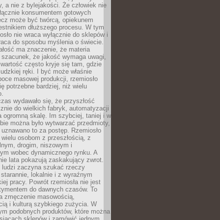
y, a nie z bylejakości. Że człowiek nie
łącznie konsumentem gotowych
lecz może być twórcą, opiekunem
zestnikiem dłuższego procesu. W tym
osło nie wraca wyłącznie do sklepów i
raca do sposobu myślenia o świecie.
ałość ma znaczenie, że materia
a szacunek, że jakość wymaga uwagi,
wartość często kryje się tam, gdzie
ludzkiej ręki. I być może właśnie
poce masowej produkcji, rzemiosło
ię potrzebne bardziej, niż wielu
o.
czas wydawało się, że przyszłość
znie do wielkich fabryk, automatyzacji
a ogromną skalę. Im szybciej, taniej i w
zbie można było wytwarzać przedmioty,
 uznawano to za postęp. Rzemiosło
ę wielu osobom z przeszłością, z
nym, drogim, niszowym i
nym wobec dynamicznego rynku. A
nie lata pokazują zaskakujący zwrot.
j ludzi zaczyna szukać rzeczy
tarannie, lokalnie i z wyraźnym
iej pracy. Powrót rzemiosła nie jest
tymentem do dawnych czasów. To
a zmęczenie masowością,
ą i kulturą szybkiego zużycia. W
nym podobnych produktów, które można
ysiącach sklepów i zamówić jednym