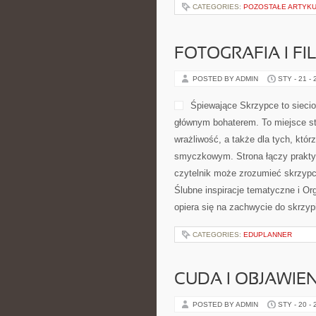
CATEGORIES:
POZOSTAŁE ARTYK
FOTOGRAFIA I F
POSTED BY ADMIN
STY - 21 -
Śpiewające Skrzypce to sieci
głównym bohaterem. To miejsce st
wrażliwość, a także dla tych, któr
smyczkowym. Strona łączy prakty
czytelnik może zrozumieć skrzyp
Ślubne inspiracje tematyczne i Or
opiera się na zachwycie do skrzyp
CATEGORIES:
EDUPLANNER
CUDA I OBJAWIE
POSTED BY ADMIN
STY - 20 -