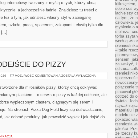
blog internetowy tworzony z myślą o tych, którzy chcą
kliknięciem
sobie coś wy
aktycznie, a jednocześnie ładnie. Znajdziesz tu treści o
ładniejszy c
le też o tym, jak odnaleźć własny styl w zabieganej
na tym, że n
człowieka, j
em, szkołą, pracą, spacerem, zakupami i chwilą tylko dla
myślenia o m
stolarza, ce
o […]
torba szyta 
według własn
rzemieślnika
– takie rzec
przemysłowy
sensem, jaki
DEJŚCIE DO PIZZY
zauważyć, ż
odrzuca cał
rzemieślnikó
EKOLOGICZNE
 2026
MOŻLIWOŚĆ KOMENTOWANIA
ZOSTAŁA WYŁĄCZONA
społeczności
PODEJŚCIE
nowoczesnyc
DO
PIZZY
połączenie t
 stworzone dla miłośników pizzy, którzy chcą odkrywać
pracował głó
ndarnym plackiem. To serwis o pizzy w każdej odsłonie, ale
dotrzeć do o
świata. Jedn
dobrze wypieczonym ciastem, ciągnącym się serem i
najważniejsz
ju. Na stronach Pizza Dog Field liczy się doświadczenie,
materiału i 
modelu nie 
d, jak dobrać produkty, jak prowadzić wypiek i jak dojść do
pokazać wła
rzemiosła wi
jakości. Prz
że rzeczy ku
NIKACJA
wytrzymać ki