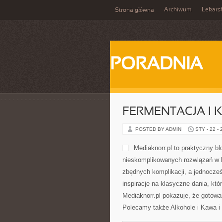
Archiwum
Lekars
Strona główna
PORADNIA
FERMENTACJA I 
POSTED BY ADMIN
STY - 22 -
Mediaknorr.pl to praktyczny b
nieskomplikowanych rozwiązań w k
zbędnych komplikacji, a jednocze
inspiracje na klasyczne dania, kt
Mediaknorr.pl pokazuje, że gotowa
Polecamy także Alkohole i Kawa i H