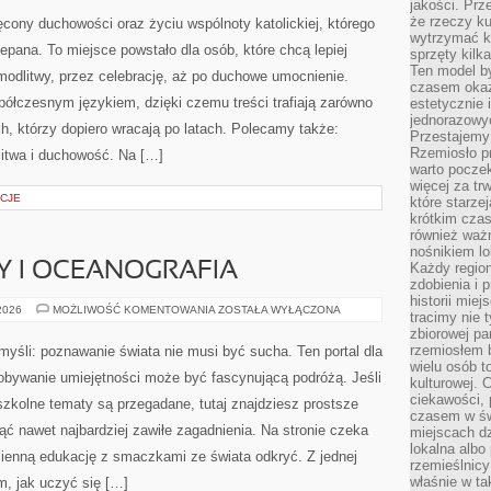
jakości. Prz
OBJAWIENIA
że rzeczy ku
ęcony duchowości oraz życiu wspólnoty katolickiej, którego
wytrzymać ki
epana. To miejsce powstało dla osób, które chcą lepiej
sprzęty kilk
Ten model by
modlitwy, przez celebrację, aż po duchowe umocnienie.
czasem okaz
ółczesnym językiem, dzięki czemu treści trafiają zarówno
estetycznie 
jednorazowyc
ch, którzy dopiero wracają po latach. Polecamy także:
Przestajemy 
Rzemiosło p
dlitwa i duchowość. Na […]
warto poczek
więcej za tr
CJE
które starzej
krótkim czas
również ważn
nośnikiem lok
Y I OCEANOGRAFIA
Każdy region
zdobienia i 
historii miej
MORSKIE
 2026
MOŻLIWOŚĆ KOMENTOWANIA
ZOSTAŁA WYŁĄCZONA
tracimy nie 
GŁĘBINY
zbiorowej pa
I
OCEANOGRAFIA
rzemiosłem 
myśli: poznawanie świata nie musi być sucha. Ten portal dla
wielu osób t
obywanie umiejętności może być fascynującą podróżą. Jeśli
kulturowej.
ciekawości, 
szkolne tematy są przegadane, tutaj znajdziesz prostsze
czasem w św
ąć nawet najbardziej zawiłe zagadnienia. Na stronie czeka
miejscach dz
lokalna albo 
dzienną edukację z smaczkami ze świata odkryć. Z jednej
rzemieślnic
właśnie w ta
ym, jak uczyć się […]