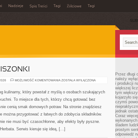
ki
Nadzieje
Tagi
Tagi
Spis Treści
Żółciowe
SUB
KISZONKI
Przez długi 
należy wyłąc
FERMENTACJA
 2026
MOŻLIWOŚĆ KOMENTOWANIA
ZOSTAŁA WYŁĄCZONA
i produkcji n
I
KISZONKI
większej lic
log kulinarny, który powstał z myślą o osobach szukających
tym większy
kojarzyło si
uchni. To miejsce dla tych, którzy chcą gotować bez
czymś powol
niepraktycz
śnie cenią smak domowych potraw. Na stronie znajdziesz
jednak ostat
óre można przygotować z łatwych do zdobycia składników.
Coraz więce
wykonanych s
nie nie musi być czasochłonne, aby efekty były pyszne.
śladem ludzk
erbata. Serwis kieruje się ideą, […]
prostym sen
odpowiedź n