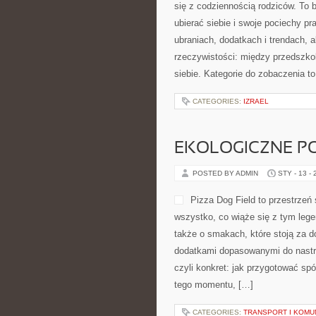
się z codziennością rodziców. To 
ubierać siebie i swoje pociechy pr
ubraniach, dodatkach i trendach, a
rzeczywistości: między przedszkol
siebie. Kategorie do zobaczenia t
CATEGORIES:
IZRAEL
EKOLOGICZNE PO
POSTED BY ADMIN
STY - 13 -
Pizza Dog Field to przestrzeń
wszystko, co wiąże się z tym lege
także o smakach, które stoją za 
dodatkami dopasowanymi do nastro
czyli konkret: jak przygotować spó
tego momentu, […]
CATEGORIES:
TRANSPORT I KOMU