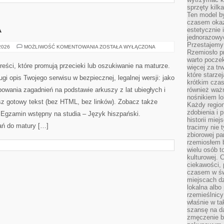
sprzęty kilk
Ten model by
czasem okaz
A
estetycznie 
jednorazowyc
Przestajemy 
MATURA
 2026
MOŻLIWOŚĆ KOMENTOWANIA
ZOSTAŁA WYŁĄCZONA
Rzemiosło p
–
FIZYKA
warto poczek
eści, które promują przecieki lub oszukiwanie na maturze.
więcej za tr
które starzej
gi opis Twojego serwisu w bezpiecznej, legalnej wersji: jako
krótkim czas
powania zagadnień na podstawie arkuszy z lat ubiegłych i
również ważn
nośnikiem lok
z gotowy tekst (bez HTML, bez linków). Zobacz także
Każdy region
zdobienia i 
i Egzamin wstępny na studia – Język hiszpański.
historii miej
ań do matury […]
tracimy nie 
zbiorowej pa
rzemiosłem 
wielu osób t
kulturowej.
ciekawości, 
czasem w św
miejscach dz
lokalna albo 
rzemieślnic
właśnie w ta
szansę na da
zmęczenie 