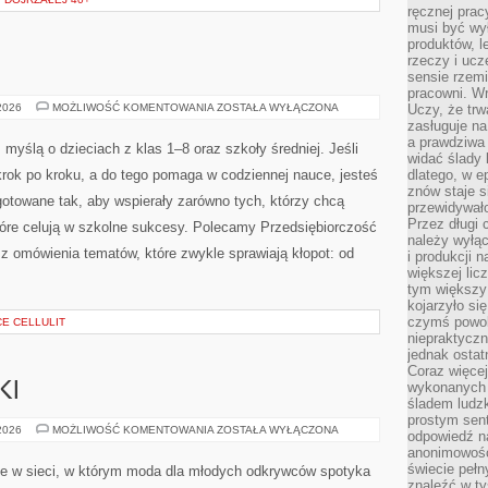
ręcznej prac
musi być wy
produktów, 
rzeczy i uc
sensie rzemi
pracowni. W
INFORMATYKA
 2026
MOŻLIWOŚĆ KOMENTOWANIA
ZOSTAŁA WYŁĄCZONA
Uczy, że trw
zasługuje n
a prawdziwa 
myślą o dzieciach z klas 1–8 oraz szkoły średniej. Jeśli
widać ślady 
rok po kroku, a do tego pomaga w codziennej nauce, jesteś
dlatego, w e
znów staje s
otowane tak, aby wspierały zarówno tych, którzy chcą
przewidywał
Przez długi 
 które celują w szkolne sukcesy. Polecamy Przedsiębiorczość
należy wyłąc
sz omówienia tematów, które zwykle sprawiają kłopot: od
i produkcji n
większej lic
tym większy
kojarzyło si
czymś powol
E CELLULIT
niepraktycz
jednak ostat
Coraz więce
wykonanych s
KI
śladem ludzk
prostym sen
PORADY
 2026
MOŻLIWOŚĆ KOMENTOWANIA
ZOSTAŁA WYŁĄCZONA
odpowiedź n
STYLISTKI
anonimowości
świecie peł
e w sieci, w którym moda dla młodych odkrywców spotyka
znaleźć w t