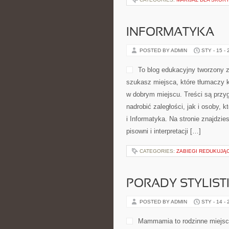
INFORMATYKA
POSTED BY ADMIN
STY - 15 -
To blog edukacyjny tworzony z 
szukasz miejsca, które tłumaczy k
w dobrym miejscu. Treści są przyg
nadrobić zaległości, jak i osoby,
i Informatyka. Na stronie znajdzie
pisowni i interpretacji […]
CATEGORIES:
ZABIEGI REDUKUJĄC
PORADY STYLIST
POSTED BY ADMIN
STY - 14 -
Mammamia to rodzinne miejsc