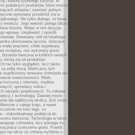
ą i kulturą szybkiego zużycia. W
nym podobnych produktów, które można
ysiącach sklepów i zamówić jednym
, ręcznie wykonany przedmiot ma w
jątkowego. Nie tylko dlatego, że bywa
zy trwalszy. Jego wartość polega także
iesie historię. Widać w nim decyzje
ego wprawę, cierpliwość i sposób
ateriale. Drewniany stół od lokalnego
ramika uformowana ręcznie, skórzana
w małej pracowni, chleb wypiekany
ej receptury, nóż wykonany przez
, biżuteria tworzona w krótkich seriach
zy różnią się od produktów
ch nie tylko wyglądem, lecz także
 za sobą niosą. Warto przy tym
e współczesny renesans rzemiosła nie
kowicie nowoczesności. Wielu
w korzysta z internetu, mediów
owych, sprzedaży online i
h narzędzi projektowych. To ciekawe
radycji z technologią. Dawniej mistrz
wnie dla najbliższej okolicy, dziś może
dbiorców z całego kraju, a nawet
ocześnie nie traci tego, co
e – indywidualnego podejścia do
procesu tworzenia. Technologia w takim
zastępuje człowieka, lecz pomaga mu
sną pracę szerszemu gronu. Powrót
ąże się także ze zmianą myślenia o