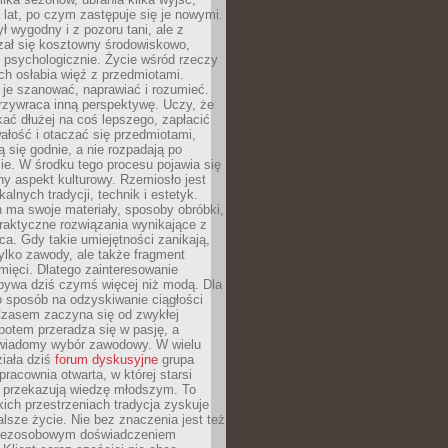
a lat, po czym zastępuje się je nowymi.
ł wygodny i z pozoru tani, ale z
ał się kosztowny środowiskowo,
i psychologicznie. Życie wśród rzeczy
h osłabia więź z przedmiotami.
je szanować, naprawiać i rozumieć.
rzywraca inną perspektywę. Uczy, że
ać dłużej na coś lepszego, zapłacić
wałość i otaczać się przedmiotami,
ą się godnie, a nie rozpadają po
ie. W środku tego procesu pojawia się
y aspekt kulturowy. Rzemiosło jest
alnych tradycji, technik i estetyk.
 ma swoje materiały, sposoby obróbki,
praktyczne rozwiązania wynikające z
sca. Gdy takie umiejętności zanikają,
tylko zawody, ale także fragment
mięci. Dlatego zainteresowanie
bywa dziś czymś więcej niż modą. Dla
o sposób na odzyskiwanie ciągłości
 Czasem zaczyna się od zwykłej
potem przeradza się w pasję, a
iadomy wybór zawodowy. W wielu
iała dziś
forum dyskusyjne
grupa
pracownia otwarta, w której starsi
y przekazują wiedzę młodszym. To
kich przestrzeniach tradycja zyskuje
lsze życie. Nie bez znaczenia jest też
bezosobowym doświadczeniem