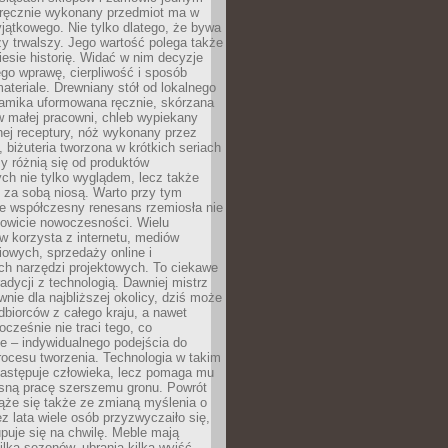
, ręcznie wykonany przedmiot ma w
jątkowego. Nie tylko dlatego, że bywa
zy trwalszy. Jego wartość polega także
iesie historię. Widać w nim decyzje
ego wprawę, cierpliwość i sposób
ateriale. Drewniany stół od lokalnego
ramika uformowana ręcznie, skórzana
w małej pracowni, chleb wypiekany
ej receptury, nóż wykonany przez
, biżuteria tworzona w krótkich seriach
zy różnią się od produktów
ch nie tylko wyglądem, lecz także
 za sobą niosą. Warto przy tym
e współczesny renesans rzemiosła nie
kowicie nowoczesności. Wielu
w korzysta z internetu, mediów
owych, sprzedaży online i
h narzędzi projektowych. To ciekawe
radycji z technologią. Dawniej mistrz
wnie dla najbliższej okolicy, dziś może
dbiorców z całego kraju, a nawet
ocześnie nie traci tego, co
e – indywidualnego podejścia do
procesu tworzenia. Technologia w takim
zastępuje człowieka, lecz pomaga mu
sną pracę szerszemu gronu. Powrót
ąże się także ze zmianą myślenia o
ez lata wiele osób przyzwyczaiło się,
puje się na chwilę. Meble mają
lka sezonów, ubrania kilka wyjść,