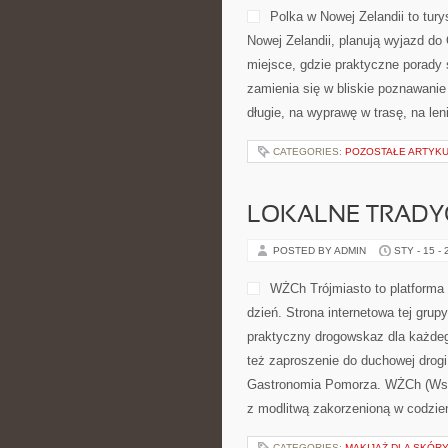
Polka w Nowej Zelandii to tur
Nowej Zelandii, planują wyjazd do
miejsce, gdzie praktyczne porady s
zamienia się w bliskie poznawanie
długie, na wyprawę w trasę, na l
CATEGORIES:
POZOSTAŁE ARTYK
LOKALNE TRADYC
POSTED BY ADMIN
STY - 15 -
WŻCh Trójmiasto to platforma 
dzień. Strona internetowa tej gru
praktyczny drogowskaz dla każdego
też zaproszenie do duchowej drog
Gastronomia Pomorza. WŻCh (Wspó
z modlitwą zakorzenioną w codzien
CATEGORIES:
MAKIJAŻ DLA SKÓRY