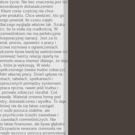
lsze życie. Nie bez znaczenia jest też
bezosobowym doświadczeniem
lient coraz częściej nie chce
nie produktu. Chce wiedzieć, kto go
czego powstał, ile czasu zajęło
dlaczego wygląda właśnie tak. Szuka
ci, bo ta stała się rzadkością. W
rzemieślnikiem nie ma perfekcyjnie
korporacyjnej narracji. Jest za to
eriał, proces, opowieść o pracy i
czciwa rozmowa o ograniczeniach.
dczenie bywa bardziej wartościowe niż
onieważ tworzy relację opartą na
emiosło wraca również dlatego, że daje
 które je wykonują. W wielu
półczesnego świata trudno zobaczyć
ekt własnej pracy. Dzień upływa na
ortach, tabelach, spotkaniach i
ozproszonych pomiędzy systemami.
aca ręczna, nawet jeśli trudna i
 pozwala zobaczyć rezultat. Coś
rawdę. Materiał zmienia formę pod
zy, doświadczenia i wysiłku. To daje
której nie da się łatwo zastąpić.
ć osób porzuca stabilne, ale
e psychicznie ścieżki zawodowe i
w zawodach rzemieślniczych. Nie
to łatwe finansowo, ale bywa głęboko
 Oczywiście renesans rzemiosła nie
 nagle wszyscy porzucą przemysłową