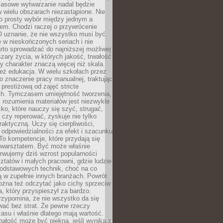
Masowe wytwarzanie nadal będzie
w wielu obszarach niezastąpione. Nie
 o prosty wybór między jednym a
em. Chodzi raczej o przywrócenie
O uznanie, że nie wszystko musi być
 w nieskończonych seriach i nie
rto sprowadzać do najniższej możliwej
zary życia, w których jakość, trwałość
ny charakter znaczą więcej niż skala.
 też edukacja. W wielu szkołach przez
no znaczenie pracy manualnej, traktując
 prestiżową od zajęć stricte
ch. Tymczasem umiejętność tworzenia,
i rozumienia materiałów jest niezwykle
ko, które nauczy się szyć, strugać,
ć czy reperować, zyskuje nie tylko
aktyczną. Uczy się cierpliwości,
 odpowiedzialności za efekt i szacunku
To kompetencje, które przydają się
 warsztatem. Być może właśnie
rwujemy dziś wzrost popularności
ztatów i małych pracowni, gdzie ludzie
podstawowych technik, choć na co
ą w zupełnie innych branżach. Powrót
żna też odczytać jako cichy sprzeciw
, który przyspieszył za bardzo.
rzypomina, że nie wszystko da się
wać bez strat. Że pewne rzeczy
su i właśnie dlatego mają wartość.
ałość może być piękna, jeśli wynika z