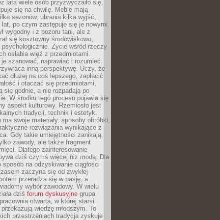
ez lata wiele osób przyzwyczaiło się,
puje się na chwilę. Meble mają
lka sezonów, ubrania kilka wyjść,
a lat, po czym zastępuje się je nowymi.
ł wygodny i z pozoru tani, ale z
ał się kosztowny środowiskowo,
i psychologicznie. Życie wśród rzeczy
h osłabia więź z przedmiotami.
je szanować, naprawiać i rozumieć.
rzywraca inną perspektywę. Uczy, że
ać dłużej na coś lepszego, zapłacić
wałość i otaczać się przedmiotami,
ą się godnie, a nie rozpadają po
ie. W środku tego procesu pojawia się
y aspekt kulturowy. Rzemiosło jest
alnych tradycji, technik i estetyk.
 ma swoje materiały, sposoby obróbki,
praktyczne rozwiązania wynikające z
sca. Gdy takie umiejętności zanikają,
tylko zawody, ale także fragment
mięci. Dlatego zainteresowanie
bywa dziś czymś więcej niż modą. Dla
o sposób na odzyskiwanie ciągłości
 Czasem zaczyna się od zwykłej
potem przeradza się w pasję, a
iadomy wybór zawodowy. W wielu
iała dziś
forum dyskusyjne
grupa
pracownia otwarta, w której starsi
y przekazują wiedzę młodszym. To
kich przestrzeniach tradycja zyskuje