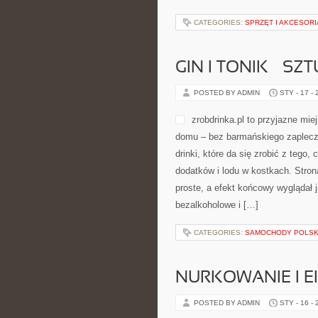
CATEGORIES:
SPRZĘT I AKCESORI
GIN I TONIK – S
POSTED BY ADMIN
STY - 17 -
zrobdrinka.pl to przyjazne mie
domu – bez barmańskiego zaplecz
drinki, które da się zrobić z tego
dodatków i lodu w kostkach. Stro
proste, a efekt końcowy wyglądał j
bezalkoholowe i […]
CATEGORIES:
SAMOCHODY POLSKI
NURKOWANIE I 
POSTED BY ADMIN
STY - 16 -