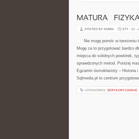
MATURA – FIZYK
POSTED BY ADMIN
STY - 12 -
Nie mogę pomóc w tworzeniu tr
Mogę za to przygotować bardzo dłu
miejsca do solidnych powtórek, ty
sprawdzonych metod. Poniżej mas
Egzamin ósmoklasisty – Historia 
Sqlmedia.pl to centrum przygotow
CATEGORIES:
SERYKORYCINSKIE