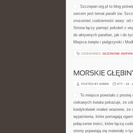
Szczepan.org.pl to blog poświ
sercem jest temat parafii św. Szcz
zrozumieć codzienność wiary: od 
Strona łączy pamięć pokoleń z wsp
do aktywnych parafian, jak i do ty
Miejsca święte i pielgrzymki i Mo
CATEGORIES:
SEZONOWE INSPIRA
MORSKIE GŁĘBIN
POSTED BY ADMIN
STY - 18 -
To miejsce powstało z prostej 
ciekawych świata pokazuje, że zd
kiedykolwiek miałeś wrażenie, że 
wyjaśnienia, które pomagają ogarn
połączenie treści, które łączą co
strony pojawiają się materiały o t