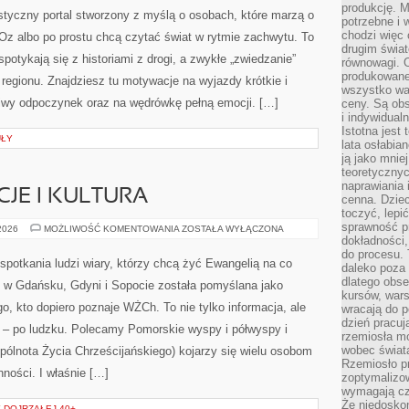
produkcję. 
PODWODNA
ystyczny portal stworzony z myślą o osobach, które marzą o
potrzebne i 
chodzi więc
 Oz albo po prostu chcą czytać świat w rytmie zachwytu. To
drugim świat
potykają się z historiami z drogi, a zwykłe „zwiedzanie”
równowagi. 
produkowane
 regionu. Znajdziesz tu motywacje na wyjazdy krótkie i
wszystko wa
eniwy odpoczynek oraz na wędrówkę pełną emocji. […]
ceny. Są obs
i indywidual
Istotna jest
UŁY
lata osłabia
ją jako mniej
teoretyczny
naprawiania 
JE I KULTURA
cenna. Dziec
toczyć, lepi
sprawność pr
LOKALNE
 2026
MOŻLIWOŚĆ KOMENTOWANIA
ZOSTAŁA WYŁĄCZONA
TRADYCJE
dokładności,
I
do procesu. 
KULTURA
spotkania ludzi wiary, którzy chcą żyć Ewangelią na co
daleko poza
dlatego obse
py w Gdańsku, Gdyni i Sopocie została pomyślana jako
kursów, wars
, kto dopiero poznaje WŻCh. To nie tylko informacja, ale
wracają do 
dzień pracuj
i – po ludzku. Polecamy Pomorskie wyspy i półwyspy i
rzemiosła mo
wobec świata
lnota Życia Chrześcijańskiego) kojarzy się wielu osobom
Rzemiosło p
ności. I właśnie […]
zoptymalizo
wymagają cza
Że niedoskon
 DOJRZAŁEJ 40+