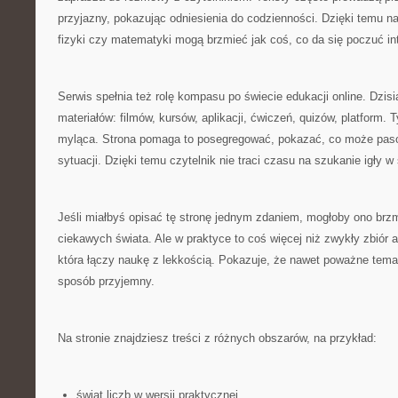
przyjazny, pokazując odniesienia do codzienności. Dzięki temu n
fizyki czy matematyki mogą brzmieć jak coś, co da się poczuć int
Serwis spełnia też rolę kompasu po świecie edukacji online. Dzisiaj
materiałów: filmów, kursów, aplikacji, ćwiczeń, quizów, platform. 
myląca. Strona pomaga to posegregować, pokazać, co może pasow
sytuacji. Dzięki temu czytelnik nie traci czasu na szukanie igły w
Jeśli miałbyś opisać tę stronę jednym zdaniem, mogłoby ono brzmi
ciekawych świata. Ale w praktyce to coś więcej niż zwykły zbiór a
która łączy naukę z lekkością. Pokazuje, że nawet poważne tema
sposób przyjemny.
Na stronie znajdziesz treści z różnych obszarów, na przykład:
świat liczb w wersji praktycznej