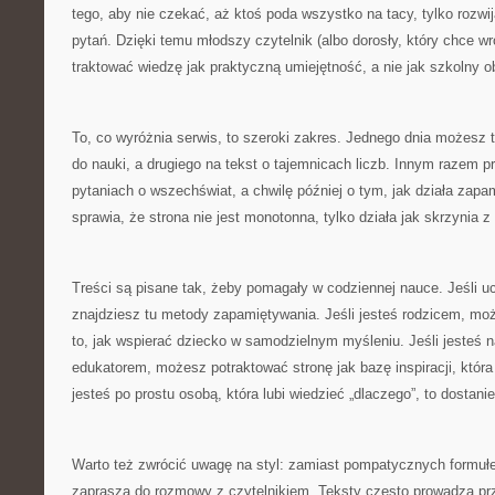
tego, aby nie czekać, aż ktoś poda wszystko na tacy, tylko rozwi
pytań. Dzięki temu młodszy czytelnik (albo dorosły, który chce w
traktować wiedzę jak praktyczną umiejętność, a nie jak szkolny 
To, co wyróżnia serwis, to szeroki zakres. Jednego dnia możesz t
do nauki, a drugiego na tekst o tajemnicach liczb. Innym razem p
pytaniach o wszechświat, a chwilę później o tym, jak działa zapa
sprawia, że strona nie jest monotonna, tylko działa jak skrzynia 
Treści są pisane tak, żeby pomagały w codziennej nauce. Jeśli u
znajdziesz tu metody zapamiętywania. Jeśli jesteś rodzicem, m
to, jak wspierać dziecko w samodzielnym myśleniu. Jeśli jesteś 
edukatorem, możesz potraktować stronę jak bazę inspiracji, która u
jesteś po prostu osobą, która lubi wiedzieć „dlaczego”, to dostani
Warto też zwrócić uwagę na styl: zamiast pompatycznych formułek 
zaprasza do rozmowy z czytelnikiem. Teksty często prowadzą pr