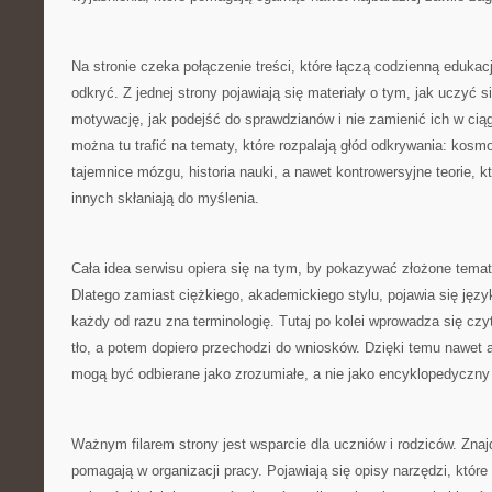
Na stronie czeka połączenie treści, które łączą codzienną eduka
odkryć. Z jednej strony pojawiają się materiały o tym, jak uczyć 
motywację, jak podejść do sprawdzianów i nie zamienić ich w ciągł
można tu trafić na tematy, które rozpalają głód odkrywania: kos
tajemnice mózgu, historia nauki, a nawet kontrowersyjne teorie, kt
innych skłaniają do myślenia.
Cała idea serwisu opiera się na tym, by pokazywać złożone tema
Dlatego zamiast ciężkiego, akademickiego stylu, pojawia się język
każdy od razu zna terminologię. Tutaj po kolei wprowadza się czy
tło, a potem dopiero przechodzi do wniosków. Dzięki temu nawet 
mogą być odbierane jako zrozumiałe, a nie jako encyklopedyczny 
Ważnym filarem strony jest wsparcie dla uczniów i rodziców. Znajd
pomagają w organizacji pracy. Pojawiają się opisy narzędzi, które 