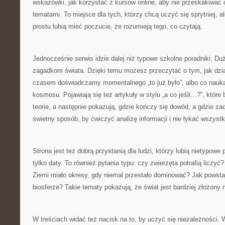
wskazówki, jak korzystać z kursów online, aby nie przeskakiwać
tematami. To miejsce dla tych, którzy chcą uczyć się sprytniej, al
prostu lubią mieć poczucie, że rozumieją tego, co czytają.
Jednocześnie serwis idzie dalej niż typowe szkolne poradniki. D
zagadkom świata. Dzięki temu możesz przeczytać o tym, jak dzia
czasem doświadczamy momentalnego „to już było”, albo co nauk
kosmosu. Pojawiają się też artykuły w stylu „a co jeśli…?”, które 
teorie, a następnie pokazują, gdzie kończy się dowód, a gdzie za
świetny sposób, by ćwiczyć analizę informacji i nie łykać wszystk
Strona jest też dobrą przystanią dla ludzi, którzy lubią nietypowe 
tylko daty. To również pytania typu: czy zwierzęta potrafią liczyć
Ziemi miało okresy, gdy niemal przestało dominować? Jak powsta
biosferze? Takie tematy pokazują, że świat jest bardziej złożony n
W treściach widać też nacisk na to, by uczyć się niezależności.