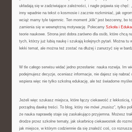
układają się w zadziwiające zależności, i nagle pojawia się chęć: 
inny wpadnie na tekst o kosmosie i zacznie rozkminiać, jak ogrom
wciąż mamy tyle tajemnic. Ten moment „klik” jest bezcenny, bo t
zamienia się w wewnętrzną motywację. Polecamy
Szkoła i Eduka
teorie naukowe. Strona jest dobra zarówno dla osób, które chcą nad
tych, którzy już lubią naukę i szukają kolejnych pytań. Można tu 
lekki temat, ale można też zostać na dłużej i zanurzyć się w bar
W tle całego serwisu widać jedno przesłanie: nauka rozwija. Im wi
podejmujesz decyzje, oceniasz informacje, nie dajesz się nabrać
wspiera więc nie tylko szkolną edukację, ale też świadome myśle
Jeżeli więc szukasz miejsca, które łączy ciekawość z lekkością, t
porządną dawkę treści. To blog, który nie mówi „musisz”, tylko po
że nauka naprawdę staje się zaskakująco przyjemna. Możesz tra
drodze przez szkolne tematy, jak skarbnicę ciekawostek do rozmów
jak miejsce, w którym codziennie da się znaleźć coś, co rozrusz