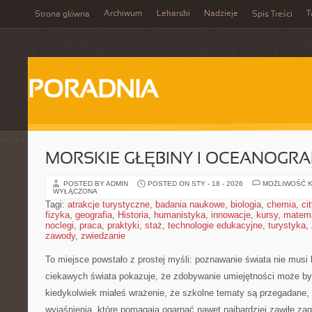
Archiwum
Lekarski
Nadzieje
T
Strona główna
Spis Treści
PORADNIA
MORSKIE GŁĘBINY I OCEANOGRA
POSTED BY ADMIN
POSTED ON STY - 18 - 2026
MOŻLIWOŚĆ 
WYŁĄCZONA
Tagi:
atrakcje turystyczne
,
badania naukowe
,
biologia
,
chemia
,
ci
fizyka
,
geografia
,
Historia
,
humanistyka
,
innowacje
,
kursy
,
matem
noclegi
,
praca
,
praktyki
,
staż
,
technologie edukacyjne
,
turystyka
,
zawody
,
zwiedzanie
To miejsce powstało z prostej myśli: poznawanie świata nie musi 
ciekawych świata pokazuje, że zdobywanie umiejętności może być
kiedykolwiek miałeś wrażenie, że szkolne tematy są przegadane, 
wyjaśnienia, które pomagają ogarnąć nawet najbardziej zawiłe zag