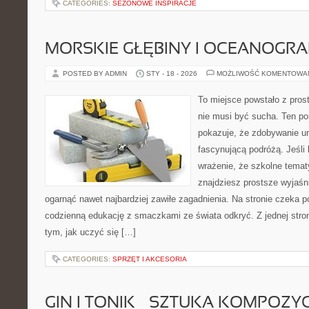
CATEGORIES:
SEZONOWE INSPIRACJE
MORSKIE GŁĘBINY I OCEANOGRA
POSTED BY ADMIN
STY - 18 - 2026
MOŻLIWOŚĆ KOMENTOWA
To miejsce powstało z pros
nie musi być sucha. Ten po
pokazuje, że zdobywanie u
fascynującą podróżą. Jeśli
wrażenie, że szkolne temat
znajdziesz prostsze wyjaśn
ogarnąć nawet najbardziej zawiłe zagadnienia. Na stronie czeka po
codzienną edukację z smaczkami ze świata odkryć. Z jednej stron
tym, jak uczyć się […]
CATEGORIES:
SPRZĘT I AKCESORIA
GIN I TONIK – SZTUKA KOMPOZYC