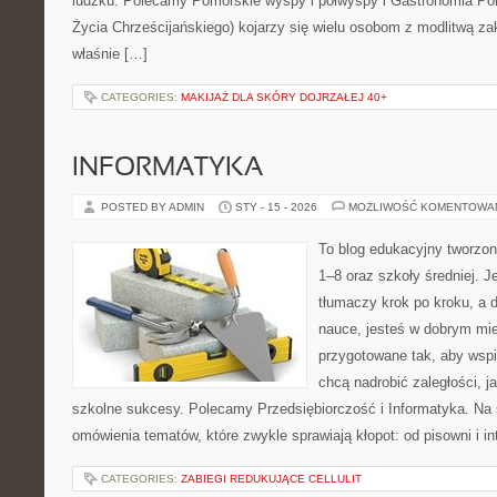
ludzku. Polecamy Pomorskie wyspy i półwyspy i Gastronomia P
Życia Chrześcijańskiego) kojarzy się wielu osobom z modlitwą za
właśnie […]
CATEGORIES:
MAKIJAŻ DLA SKÓRY DOJRZAŁEJ 40+
INFORMATYKA
POSTED BY ADMIN
STY - 15 - 2026
MOŻLIWOŚĆ KOMENTOWA
To blog edukacyjny tworzon
1–8 oraz szkoły średniej. J
tłumaczy krok po kroku, a 
nauce, jesteś w dobrym mie
przygotowane tak, aby wspi
chcą nadrobić zaległości, ja
szkolne sukcesy. Polecamy Przedsiębiorczość i Informatyka. Na 
omówienia tematów, które zwykle sprawiają kłopot: od pisowni i int
CATEGORIES:
ZABIEGI REDUKUJĄCE CELLULIT