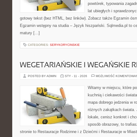
powtórek, typowania zagadn
lat ubiegłych i sprawdzony
gotowy tekst (bez HTML, bez linków). Zobacz także Egzamin ósmok
Egzamin wstępny na studia – Język hiszpański. Sqlmedia.pl to 
matury […]
CATEGORIES:
SERYKORYCINSKIE
WEGETARIAŃSKIE I WEGAŃSKIE 
POSTED BY ADMIN
STY - 11 - 2026
MOŻLIWOŚĆ KOMENTOWA
Witamy w miejscu, które p
kuchnią i ciekawości świat
mapa dobrego jedzenia w r
różnych zakątkach świata. 
lokale, cenisz konkret i ch
sposób obrazowy, to trafias
stronie to Restauracje Rodzinne i z Dziećmi i Restauracje w Miast