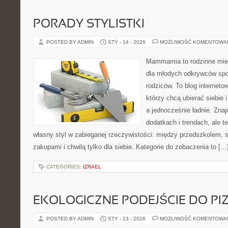
PORADY STYLISTKI
POSTED BY ADMIN
STY - 14 - 2026
MOŻLIWOŚĆ KOMENTOWA
Mammamia to rodzinne miej
dla młodych odkrywców spo
rodziców. To blog interneto
którzy chcą ubierać siebie 
a jednocześnie ładnie. Znajd
dodatkach i trendach, ale t
własny styl w zabieganej rzeczywistości: między przedszkolem, 
zakupami i chwilą tylko dla siebie. Kategorie do zobaczenia to […
CATEGORIES:
IZRAEL
EKOLOGICZNE PODEJŚCIE DO PI
POSTED BY ADMIN
STY - 13 - 2026
MOŻLIWOŚĆ KOMENTOWA