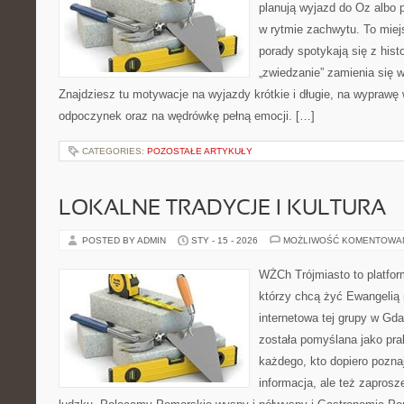
planują wyjazd do Oz albo 
w rytmie zachwytu. To miej
porady spotykają się z histo
„zwiedzanie” zamienia się w
Znajdziesz tu motywacje na wyjazdy krótkie i długie, na wyprawę 
odpoczynek oraz na wędrówkę pełną emocji. […]
CATEGORIES:
POZOSTAŁE ARTYKUŁY
LOKALNE TRADYCJE I KULTURA
POSTED BY ADMIN
STY - 15 - 2026
MOŻLIWOŚĆ KOMENTOWA
WŻCh Trójmiasto to platform
którzy chcą żyć Ewangelią 
internetowa tej grupy w Gd
została pomyślana jako pr
każdego, kto dopiero pozna
informacja, ale też zaprosz