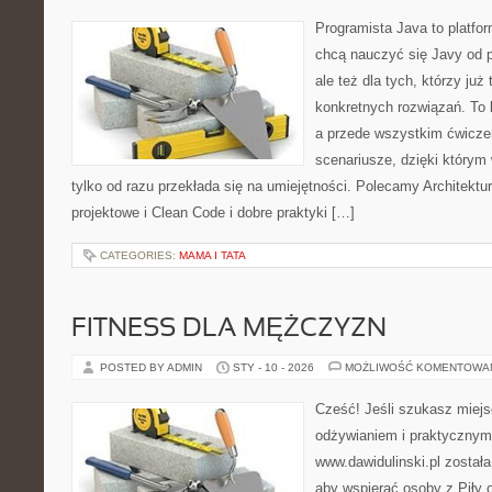
Programista Java to platfo
chcą nauczyć się Javy od p
ale też dla tych, którzy już
konkretnych rozwiązań. To k
a przede wszystkim ćwiczen
scenariusze, dzięki którym w
tylko od razu przekłada się na umiejętności. Polecamy Architekt
projektowe i Clean Code i dobre praktyki […]
CATEGORIES:
MAMA I TATA
FITNESS DLA MĘŻCZYZN
POSTED BY ADMIN
STY - 10 - 2026
MOŻLIWOŚĆ KOMENTOWA
Cześć! Jeśli szukasz miejsc
odżywianiem i praktycznym
www.dawidulinski.pl został
aby wspierać osoby z Piły o