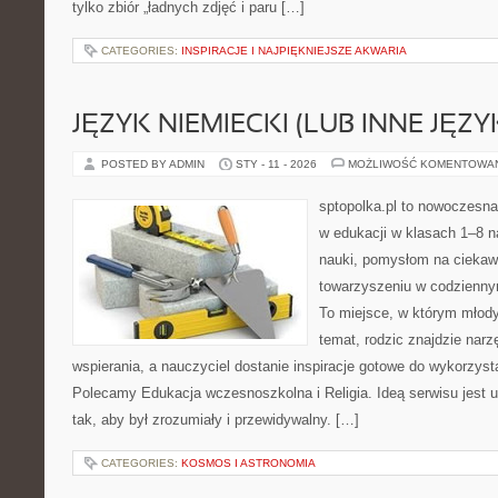
tylko zbiór „ładnych zdjęć i paru […]
CATEGORIES:
INSPIRACJE I NAJPIĘKNIEJSZE AKWARIA
JĘZYK NIEMIECKI (LUB INNE JĘZY
POSTED BY ADMIN
STY - 11 - 2026
MOŻLIWOŚĆ KOMENTOWA
sptopolka.pl to nowoczesna
w edukacji w klasach 1–8 
nauki, pomysłom na ciekaw
towarzyszeniu w codziennym
To miejsce, w którym młod
temat, rodzic znajdzie nar
wspierania, a nauczyciel dostanie inspiracje gotowe do wykorzystan
Polecamy Edukacja wczesnoszkolna i Religia. Ideą serwisu jest 
tak, aby był zrozumiały i przewidywalny. […]
CATEGORIES:
KOSMOS I ASTRONOMIA