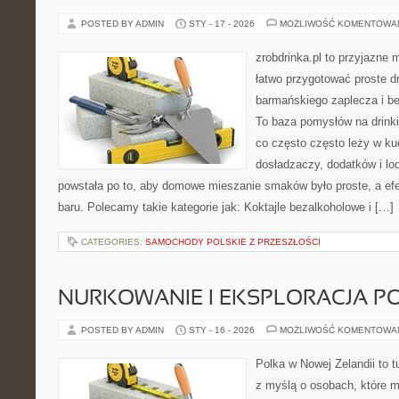
POSTED BY ADMIN
STY - 17 - 2026
MOŻLIWOŚĆ KOMENTOWA
zrobdrinka.pl to przyjazne 
łatwo przygotować proste d
barmańskiego zaplecza i b
To baza pomysłów na drinki,
co często często leży w ku
dosładzaczy, dodatków i lo
powstała po to, aby domowe mieszanie smaków było proste, a efe
baru. Polecamy takie kategorie jak: Koktajle bezalkoholowe i […]
CATEGORIES:
SAMOCHODY POLSKIE Z PRZESZŁOŚCI
NURKOWANIE I EKSPLORACJA 
POSTED BY ADMIN
STY - 16 - 2026
MOŻLIWOŚĆ KOMENTOWA
Polka w Nowej Zelandii to t
z myślą o osobach, które m