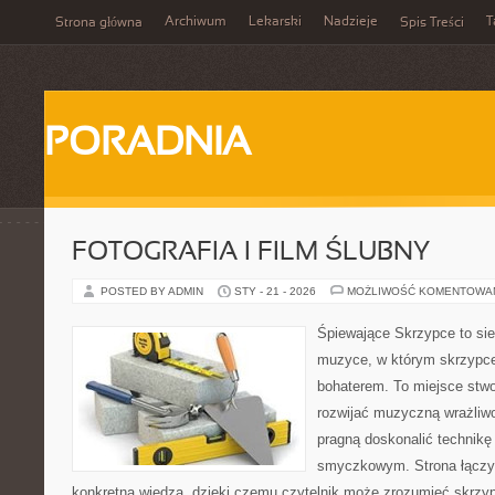
Archiwum
Lekarski
Nadzieje
T
Strona główna
Spis Treści
PORADNIA
FOTOGRAFIA I FILM ŚLUBNY
POSTED BY ADMIN
STY - 21 - 2026
MOŻLIWOŚĆ KOMENTOWA
Śpiewające Skrzypce to si
muzyce, w którym skrzypce
bohaterem. To miejsce stwo
rozwijać muzyczną wrażliwo
pragną doskonalić technikę
smyczkowym. Strona łączy
konkretną wiedzą, dzięki czemu czytelnik może zrozumieć skrzy