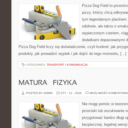
Pizza Dog Field to przestr
pizzy, którzy chcą odkrywa
tym legendarnym plackiem. 
odsłonie, ale także o smaka
wypieczonym ciastem, ciąg
dodatkami dopasowanymi do
Pizza Dog Field liczy się doświadczenie, czyli konkret: jak przyg
produkty, jak prowadzić wypiek i jak dojść do tego momentu, […]
CATEGORIES:
TRANSPORT I KOMUNIKACJA
MATURA – FIZYKA
POSTED BY ADMIN
STY - 12 - 2026
MOŻLIWOŚĆ KOMENTOWA
Nie mogę pomóc w tworzeniu
przecieki lub oszukiwanie 
przygotować bardzo długi o
bezpiecznej, legalnej wersji