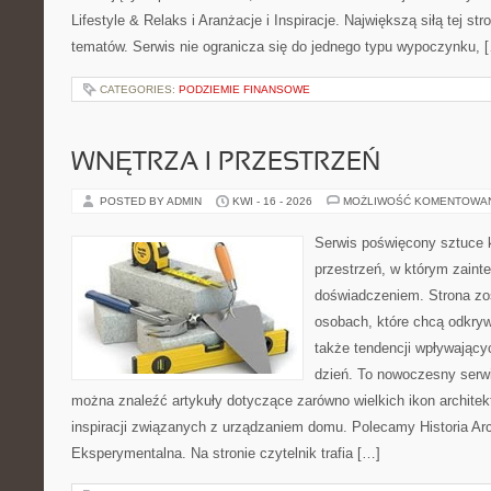
Lifestyle & Relaks i Aranżacje i Inspiracje. Największą siłą tej st
tematów. Serwis nie ogranicza się do jednego typu wypoczynku, 
CATEGORIES:
PODZIEMIE FINANSOWE
WNĘTRZA I PRZESTRZEŃ
POSTED BY ADMIN
KWI - 16 - 2026
MOŻLIWOŚĆ KOMENTOWA
Serwis poświęcony sztuce k
przestrzeń, w którym zaint
doświadczeniem. Strona zo
osobach, które chcą odkryw
także tendencji wpływający
dzień. To nowoczesny serw
można znaleźć artykuły dotyczące zarówno wielkich ikon architekt
inspiracji związanych z urządzaniem domu. Polecamy Historia Arch
Eksperymentalna. Na stronie czytelnik trafia […]