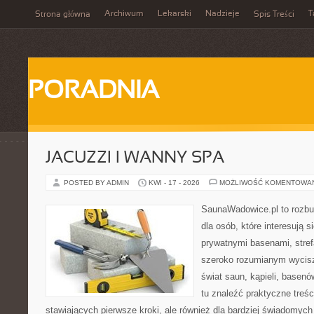
Archiwum
Lekarski
Nadzieje
T
Strona główna
Spis Treści
PORADNIA
JACUZZI I WANNY SPA
POSTED BY ADMIN
KWI - 17 - 2026
MOŻLIWOŚĆ KOMENTOWA
SaunaWadowice.pl to rozbu
dla osób, które interesują s
prywatnymi basenami, stref
szeroko rozumianym wycisz
świat saun, kąpieli, base
tu znaleźć praktyczne treś
stawiających pierwsze kroki, ale również dla bardziej świadomyc