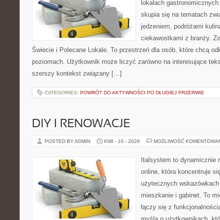
lokalach gastronomicznych 
skupia się na tematach zwi
jedzeniem, podróżami kulina
ciekawostkami z branży. Zo
Świecie i Polecane Lokale. To przestrzeń dla osób, które chcą o
poziomach. Użytkownik może liczyć zarówno na interesujące tekst
szerszy kontekst związany […]
CATEGORIES:
POWRÓT DO AKTYWNOŚCI PO DŁUGIEJ PRZERWIE
DIY I RENOWACJE
POSTED BY ADMIN
KWI - 10 - 2026
MOŻLIWOŚĆ KOMENTOWA
Italsystem to dynamicznie r
online, która koncentruje si
użytecznych wskazówkach 
mieszkanie i gabinet. To m
łączy się z funkcjonalności
myślą o użytkownikach, kt