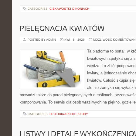
CATEGORIES:
CIEKAWOSTKI O KONIACH
PIELĘGNACJA KWIATÓW
POSTED BY ADMIN
KWI - 8 - 2026
MOŻLIWOŚĆ KOMENTOWAN
Ta platforma to portal, w k
kwiatowych spotyka się z s
wiedzą. To zbiór podpowiedz
kwiaty, a jednocześnie chc
kwiatów. Całość skupia się
ale nie zamyka się wyłączn
prowadzi także do porad pielęgnacyjnych o roślinach, sezonowośc
komponowania. To serwis dla osób wrażliwych na piękno, gdzie le
CATEGORIES:
HISTORIA ARCHITEKTURY
LISTWY I DETALE WYKOŃCZENI