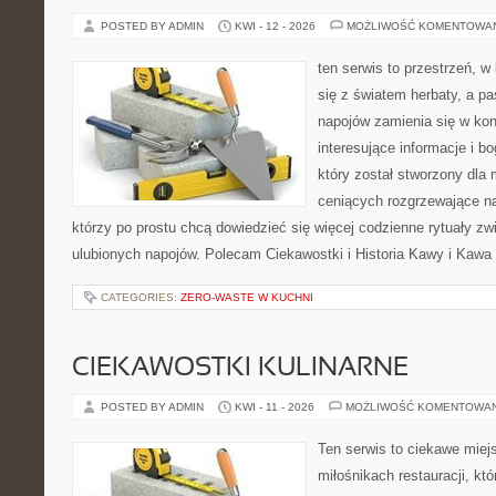
POSTED BY ADMIN
KWI - 12 - 2026
MOŻLIWOŚĆ KOMENTOWA
ten serwis to przestrzeń, w
się z światem herbaty, a p
napojów zamienia się w konk
interesujące informacje i bo
który został stworzony dla
ceniących rozgrzewające na
którzy po prostu chcą dowiedzieć się więcej codzienne rytuały 
ulubionych napojów. Polecam Ciekawostki i Historia Kawy i Kawa 
CATEGORIES:
ZERO-WASTE W KUCHNI
CIEKAWOSTKI KULINARNE
POSTED BY ADMIN
KWI - 11 - 2026
MOŻLIWOŚĆ KOMENTOWA
Ten serwis to ciekawe miej
miłośnikach restauracji, któ