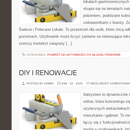
lokalach gastronomicznych 
skupia się na tematach zwi
jedzeniem, podróżami kulina
ciekawostkami z branży. Zo
Świecie i Polecane Lokale. To przestrzeń dla osób, które chcą o
poziomach. Użytkownik może liczyć zarówno na interesujące tekst
szerszy kontekst związany […]
CATEGORIES:
POWRÓT DO AKTYWNOŚCI PO DŁUGIEJ PRZERWIE
DIY I RENOWACJE
POSTED BY ADMIN
KWI - 10 - 2026
MOŻLIWOŚĆ KOMENTOWA
Italsystem to dynamicznie r
online, która koncentruje si
użytecznych wskazówkach 
mieszkanie i gabinet. To m
łączy się z funkcjonalności
myślą o użytkownikach, kt