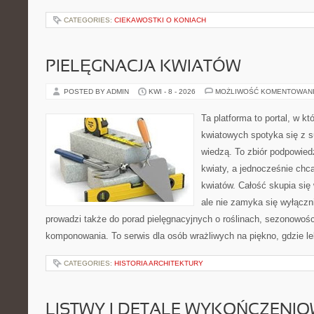
CATEGORIES:
CIEKAWOSTKI O KONIACH
PIELĘGNACJA KWIATÓW
POSTED BY ADMIN
KWI - 8 - 2026
MOŻLIWOŚĆ KOMENTOWAN
Ta platforma to portal, w k
kwiatowych spotyka się z s
wiedzą. To zbiór podpowiedz
kwiaty, a jednocześnie chc
kwiatów. Całość skupia się
ale nie zamyka się wyłączn
prowadzi także do porad pielęgnacyjnych o roślinach, sezonowośc
komponowania. To serwis dla osób wrażliwych na piękno, gdzie le
CATEGORIES:
HISTORIA ARCHITEKTURY
LISTWY I DETALE WYKOŃCZENI