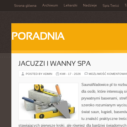
Archiwum
Lekarski
Nadzieje
T
Strona główna
Spis Treści
PORADNIA
JACUZZI I WANNY SPA
POSTED BY ADMIN
KWI - 17 - 2026
MOŻLIWOŚĆ KOMENTOWA
SaunaWadowice.pl to rozbu
dla osób, które interesują s
prywatnymi basenami, stref
szeroko rozumianym wycisz
świat saun, kąpieli, base
tu znaleźć praktyczne treś
stawiających pierwsze kroki, ale również dla bardziej świadomyc