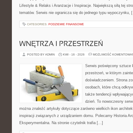
Lifestyle & Relaks i Aranżacje i Inspiracje. Największą siłą tej st
tematów. Serwis nie ogranicza się do jednego typu wypoczynku, 
CATEGORIES:
PODZIEMIE FINANSOWE
WNĘTRZA I PRZESTRZEŃ
POSTED BY ADMIN
KWI - 16 - 2026
MOŻLIWOŚĆ KOMENTOWA
Serwis poświęcony sztuce k
przestrzeń, w którym zaint
doświadczeniem. Strona zo
osobach, które chcą odkryw
także tendencji wpływający
dzień. To nowoczesny serw
można znaleźć artykuły dotyczące zarówno wielkich ikon architekt
inspiracji związanych z urządzaniem domu. Polecamy Historia Arch
Eksperymentalna. Na stronie czytelnik trafia […]