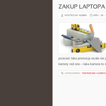
ZAKUP LAPTOPA 
POSTED BY ADMIN
GRU - 28 -
przecież taka promocja wcale nie 
kamery red one – taka kamera to s
CATEGORIES:
TWORZENIE KOMPO