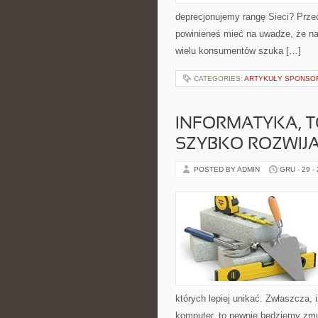
deprecjonujemy rangę Sieci? Przeci
powinieneś mieć na uwadze, że na
wielu konsumentów szuka […]
CATEGORIES:
ARTYKUŁY SPONS
INFORMATYKA, T
SZYBKO ROZWIJA
POSTED BY ADMIN
GRU - 29 -
których lepiej unikać. Zwłaszcza, 
komputer, to pewnie będziemy zmu