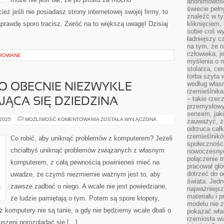
anonimowości
świecie peł
eż jeśli nie posiadasz strony internetowej swojej firmy, to
znaleźć w t
prawdę sporo tracisz. Zwróć na to większą uwagę! Dzisiaj
kliknięciem
sobie coś wy
ładniejszy c
na tym, że n
człowieka, j
OROWANE
myślenia o m
stolarza, ce
torba szyta 
według własn
O OBECNIE NIEZWYKLE
rzemieślnika
– takie rzec
JĄCA SIĘ DZIEDZINA
przemysłowy
sensem, jaki
INFORMATYKA,
 2025
MOŻLIWOŚĆ KOMENTOWANIA
ZOSTAŁA WYŁĄCZONA
zauważyć, ż
TO
odrzuca cał
OBECNIE
NIEZWYKLE
rzemieślnikó
Co robić, aby uniknąć problemów z komputerem? Jeżeli
SZYBKO
społeczności
ROZWIJAJĄCA
chciałbyś uniknąć problemów związanych z własnym
nowoczesnyc
SIĘ
DZIEDZINA
połączenie t
komputerem, z całą pewnością powinieneś mieć na
pracował głó
dotrzeć do o
uwadze, że czymś niezmiernie ważnym jest to, aby
świata. Jedn
zawsze zadbać o niego. A wcale nie jest powiedziane,
najważniejsz
materiału i 
że ludzie pamiętają o tym. Potem są spore kłopoty,
modelu nie 
iż komputery nie są tanie, a gdy nie będziemy wcale dbali o
pokazać wła
rzemiosła wi
szeni porozglądać się […]