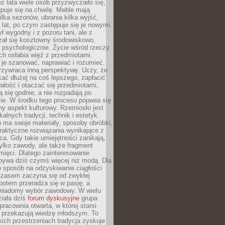
ez lata wiele osób przyzwyczaiło się,
puje się na chwilę. Meble mają
lka sezonów, ubrania kilka wyjść,
a lat, po czym zastępuje się je nowymi.
ł wygodny i z pozoru tani, ale z
ał się kosztowny środowiskowo,
i psychologicznie. Życie wśród rzeczy
h osłabia więź z przedmiotami.
je szanować, naprawiać i rozumieć.
rzywraca inną perspektywę. Uczy, że
ać dłużej na coś lepszego, zapłacić
wałość i otaczać się przedmiotami,
ą się godnie, a nie rozpadają po
ie. W środku tego procesu pojawia się
y aspekt kulturowy. Rzemiosło jest
alnych tradycji, technik i estetyk.
 ma swoje materiały, sposoby obróbki,
praktyczne rozwiązania wynikające z
sca. Gdy takie umiejętności zanikają,
tylko zawody, ale także fragment
mięci. Dlatego zainteresowanie
bywa dziś czymś więcej niż modą. Dla
o sposób na odzyskiwanie ciągłości
 Czasem zaczyna się od zwykłej
potem przeradza się w pasję, a
iadomy wybór zawodowy. W wielu
iała dziś
forum dyskusyjne
grupa
pracownia otwarta, w której starsi
y przekazują wiedzę młodszym. To
kich przestrzeniach tradycja zyskuje