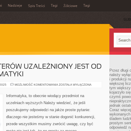
ki
Nadzieje
Tagi
Tagi
Spis Treści
Żółciowe
SUB
ERÓW UZALEŻNIONY JEST OD
Przez długi 
MATYKI
należy wyłąc
i produkcji n
większej lic
ROZWÓJ
 2025
MOŻLIWOŚĆ KOMENTOWANIA
ZOSTAŁA WYŁĄCZONA
tym większy
KOMPUTERÓW
UZALEŻNIONY
kojarzyło si
JEST
Informatyka, to obecnie wiodący przedmiot na
czymś powol
OD
ROZWOJU
niepraktycz
uczelniach wyższych Należy wiedzieć, że jeśli
INFORMATYKI
jednak ostat
poszukujemy odpowiedzi na jakże proste pytanie:
Coraz więce
wykonanych s
dlaczego nie jesteśmy w stanie dogonić konkurencji,
śladem ludzk
prostym sen
przede wszystkim musimy zwrócić uwagę, czy być
odpowiedź n
może nie jest tak, że po prostu za mocno