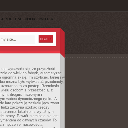
SCRIBE
FACEBOOK
TWITTER
czas wydawało się, że przyszłość
znie do wielkich fabryk, automatyzacji
a ogromną skalę. Im szybciej, taniej i w
zbie można było wytwarzać przedmioty,
 uznawano to za postęp. Rzemiosło
ę wielu osobom z przeszłością, z
nym, drogim, niszowym i
nym wobec dynamicznego rynku. A
nie lata pokazują zaskakujący zwrot.
j ludzi zaczyna szukać rzeczy
tarannie, lokalnie i z wyraźnym
iej pracy. Powrót rzemiosła nie jest
tymentem do dawnych czasów. To
a zmęczenie masowością,