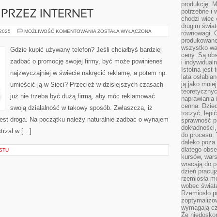
produkcję. 
potrzebne i 
PRZEZ INTERNET
chodzi więc
drugim świat
ZAKUP
 2025
MOŻLIWOŚĆ KOMENTOWANIA
ZOSTAŁA WYŁĄCZONA
równowagi. 
LAPTOPA
produkowane
PRZEZ
INTERNET
wszystko wa
Gdzie kupić używany telefon? Jeśli chciałbyś bardziej
ceny. Są obs
zadbać o promocję swojej firmy, być może powinieneś
i indywidual
Istotna jest
najzwyczajniej w świecie nakręcić reklamę, a potem np.
lata osłabia
ją jako mniej
umieścić ją w Sieci? Przecież w dzisiejszych czasach
teoretyczny
już nie trzeba być dużą firmą, aby móc reklamować
naprawiania 
cenna. Dziec
swoją działalność w takowy sposób. Zwłaszcza, iż
toczyć, lepi
jest droga. Na początku należy naturalnie zadbać o wynajem
sprawność pr
dokładności,
trzał w […]
do procesu. 
daleko poza
dlatego obse
STU
kursów, wars
wracają do 
dzień pracuj
rzemiosła mo
wobec świata
Rzemiosło p
zoptymalizo
wymagają cza
Że niedoskon