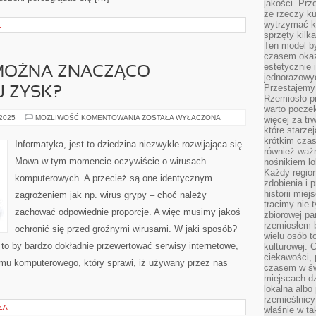
jakości. Prz
że rzeczy ku
wytrzymać ki
E
sprzęty kilk
Ten model by
czasem okaz
estetycznie 
 MOŻNA ZNACZĄCO
jednorazowyc
Przestajemy 
J ZYSK?
Rzemiosło p
warto poczek
W
 2025
MOŻLIWOŚĆ KOMENTOWANIA
ZOSTAŁA WYŁĄCZONA
więcej za tr
JAKI
które starzej
SPOSÓB
krótkim czas
MOŻNA
Informatyka, jest to dziedzina niezwykle rozwijająca się
ZNACZĄCO
również ważn
ZWIĘKSZYĆ
Mowa w tym momencie oczywiście o wirusach
nośnikiem lok
SWÓJ
ZYSK?
Każdy region
komputerowych. A przecież są one identycznym
zdobienia i 
historii miej
zagrożeniem jak np. wirus grypy – choć należy
tracimy nie 
zachować odpowiednie proporcje. A więc musimy jakoś
zbiorowej pa
rzemiosłem 
ochronić się przed groźnymi wirusami. W jaki sposób?
wielu osób t
 to by bardzo dokładnie przewertować serwisy internetowe,
kulturowej.
ciekawości, 
ramu komputerowego, który sprawi, iż używany przez nas
czasem w św
miejscach dz
lokalna albo 
rzemieślnic
ŁA
właśnie w ta