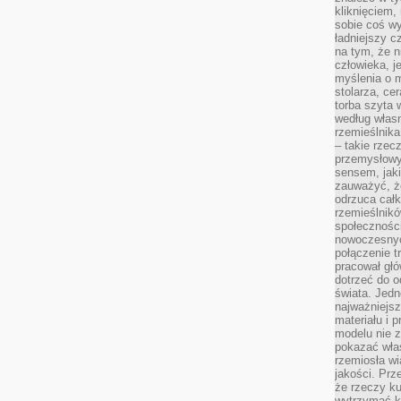
kliknięciem
sobie coś wy
ładniejszy c
na tym, że n
człowieka, j
myślenia o m
stolarza, ce
torba szyta 
według własn
rzemieślnika
– takie rzec
przemysłowy
sensem, jaki
zauważyć, ż
odrzuca cał
rzemieślnikó
społeczności
nowoczesnyc
połączenie t
pracował głó
dotrzeć do o
świata. Jedn
najważniejsz
materiału i 
modelu nie 
pokazać wła
rzemiosła wi
jakości. Prz
że rzeczy ku
wytrzymać ki