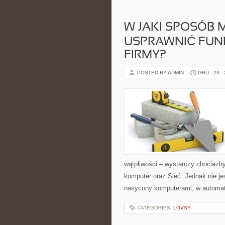
W JAKI SPOSÓB 
USPRAWNIĆ FUN
FIRMY?
POSTED BY ADMIN
GRU - 29 -
wątpliwości – wystarczy chociażb
komputer oraz Sieć. Jednak nie je
nasycony komputerami, w automa
CATEGORIES:
LOVSY