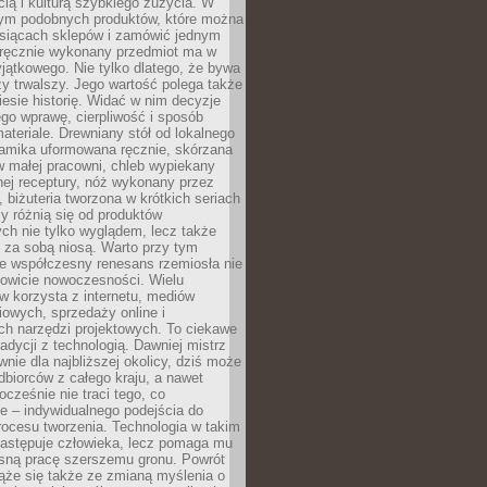
ą i kulturą szybkiego zużycia. W
nym podobnych produktów, które można
ysiącach sklepów i zamówić jednym
, ręcznie wykonany przedmiot ma w
jątkowego. Nie tylko dlatego, że bywa
zy trwalszy. Jego wartość polega także
iesie historię. Widać w nim decyzje
ego wprawę, cierpliwość i sposób
ateriale. Drewniany stół od lokalnego
ramika uformowana ręcznie, skórzana
w małej pracowni, chleb wypiekany
ej receptury, nóż wykonany przez
, biżuteria tworzona w krótkich seriach
zy różnią się od produktów
ch nie tylko wyglądem, lecz także
 za sobą niosą. Warto przy tym
e współczesny renesans rzemiosła nie
kowicie nowoczesności. Wielu
w korzysta z internetu, mediów
owych, sprzedaży online i
h narzędzi projektowych. To ciekawe
radycji z technologią. Dawniej mistrz
wnie dla najbliższej okolicy, dziś może
dbiorców z całego kraju, a nawet
ocześnie nie traci tego, co
e – indywidualnego podejścia do
procesu tworzenia. Technologia w takim
zastępuje człowieka, lecz pomaga mu
sną pracę szerszemu gronu. Powrót
ąże się także ze zmianą myślenia o