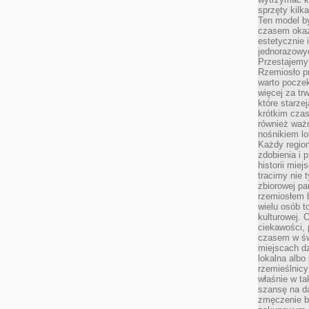
sprzęty kilk
Ten model by
czasem okaz
estetycznie 
jednorazowyc
Przestajemy 
Rzemiosło p
warto poczek
więcej za tr
które starzej
krótkim czas
również ważn
nośnikiem lok
Każdy region
zdobienia i 
historii miej
tracimy nie 
zbiorowej pa
rzemiosłem 
wielu osób t
kulturowej.
ciekawości, 
czasem w św
miejscach dz
lokalna albo 
rzemieślnic
właśnie w ta
szansę na da
zmęczenie 