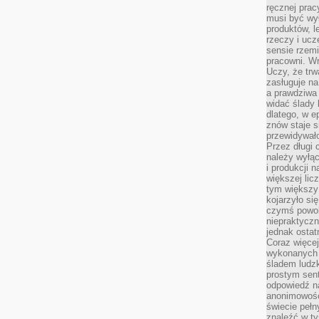
ręcznej prac
musi być wy
produktów, 
rzeczy i uc
sensie rzemi
pracowni. W
Uczy, że trw
zasługuje n
a prawdziwa 
widać ślady 
dlatego, w e
znów staje s
przewidywał
Przez długi 
należy wyłąc
i produkcji n
większej lic
tym większy
kojarzyło si
czymś powol
niepraktycz
jednak ostat
Coraz więce
wykonanych s
śladem ludzk
prostym sen
odpowiedź n
anonimowości
świecie peł
znaleźć w t