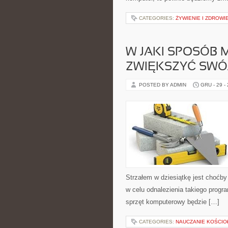
CATEGORIES:
ŻYWIENIE I ZDROWI
W JAKI SPOSÓB
ZWIĘKSZYĆ SWÓ
POSTED BY ADMIN
GRU - 29 -
Strzałem w dziesiątkę jest choćby
w celu odnalezienia takiego prog
sprzęt komputerowy będzie […]
CATEGORIES:
NAUCZANIE KOŚCIO