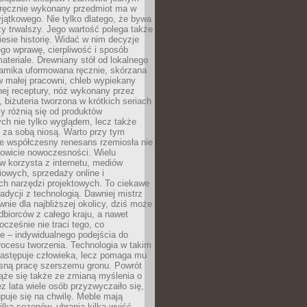
, ręcznie wykonany przedmiot ma w
jątkowego. Nie tylko dlatego, że bywa
zy trwalszy. Jego wartość polega także
iesie historię. Widać w nim decyzje
ego wprawę, cierpliwość i sposób
ateriale. Drewniany stół od lokalnego
ramika uformowana ręcznie, skórzana
w małej pracowni, chleb wypiekany
ej receptury, nóż wykonany przez
, biżuteria tworzona w krótkich seriach
zy różnią się od produktów
ch nie tylko wyglądem, lecz także
 za sobą niosą. Warto przy tym
e współczesny renesans rzemiosła nie
kowicie nowoczesności. Wielu
w korzysta z internetu, mediów
owych, sprzedaży online i
h narzędzi projektowych. To ciekawe
radycji z technologią. Dawniej mistrz
wnie dla najbliższej okolicy, dziś może
dbiorców z całego kraju, a nawet
ocześnie nie traci tego, co
e – indywidualnego podejścia do
procesu tworzenia. Technologia w takim
zastępuje człowieka, lecz pomaga mu
sną pracę szerszemu gronu. Powrót
ąże się także ze zmianą myślenia o
ez lata wiele osób przyzwyczaiło się,
puje się na chwilę. Meble mają
lka sezonów, ubrania kilka wyjść,