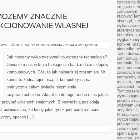
szansę na da
zmęczenie 
zakupowym. K
MOŻEMY ZNACZNIE
kupować jedy
stworzył, z 
KCJONOWANIE WŁASNEJ
wykonanie i 
autentycznoś
kontakcie z 
wygładzonej 
konkret, mat
W
 2025
MOŻLIWOŚĆ KOMENTOWANIA
ZOSTAŁA WYŁĄCZONA
JAKI
nierzadko u
SPOSÓB
Takie doświa
MOŻEMY
Jak możemy wykorzystywać nowoczesne technologie?
sam zakup, p
ZNACZNIE
USPRAWNIĆ
zaufaniu. Rz
Obecnie u nas w kraju funkcjonuje bardzo dużo sklepów
FUNKCJONOWANIE
sens osobom,
WŁASNEJ
komputerowych. Cóż, to jak najbardziej zrozumiałe. W
zawodach ws
FIRMY?
namacalny ef
końcu to żadna tajemnica, iż komputery są na
mailach, rap
zadaniach r
praktycznie całym świecie niezmiernie
Tymczasem pr
rozpowszechnione. Akurat co do tego trudno mieć jakieś
wymagająca,
powstaje nap
y popytać własnych znajomych. Z pewnością posiadają
wpływem wied
st powiedziane, że kiedy jakiś rynek jest bardzo mocno
satysfakcję, 
Dlatego częś
tyczny sposób […]
wyczerpując
próbuje sił 
zawsze jest 
spełniające.
oznacza, że