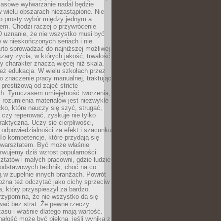
Masowe wytwarzanie nadal będzie
w wielu obszarach niezastąpione. Nie
 o prosty wybór między jednym a
em. Chodzi raczej o przywrócenie
O uznanie, że nie wszystko musi być
 w nieskończonych seriach i nie
rto sprowadzać do najniższej możliwej
zary życia, w których jakość, trwałość
ny charakter znaczą więcej niż skala.
 też edukacja. W wielu szkołach przez
no znaczenie pracy manualnej, traktując
 prestiżową od zajęć stricte
ch. Tymczasem umiejętność tworzenia,
i rozumienia materiałów jest niezwykle
ko, które nauczy się szyć, strugać,
ć czy reperować, zyskuje nie tylko
aktyczną. Uczy się cierpliwości,
 odpowiedzialności za efekt i szacunku
To kompetencje, które przydają się
 warsztatem. Być może właśnie
rwujemy dziś wzrost popularności
ztatów i małych pracowni, gdzie ludzie
podstawowych technik, choć na co
ą w zupełnie innych branżach. Powrót
żna też odczytać jako cichy sprzeciw
, który przyspieszył za bardzo.
rzypomina, że nie wszystko da się
wać bez strat. Że pewne rzeczy
su i właśnie dlatego mają wartość.
ałość może być piękna, jeśli wynika z