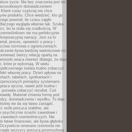
lsze życie. Nie bez znaczenia jest też
bezosobowym doświadczeniem
lient coraz częściej nie chce
nie produktu. Chce wiedzieć, kto go
czego powstał, ile czasu zajęło
dlaczego wygląda właśnie tak. Szuka
ci, bo ta stała się rzadkością. W
rzemieślnikiem nie ma perfekcyjnie
korporacyjnej narracji. Jest za to
eriał, proces, opowieść o pracy i
czciwa rozmowa o ograniczeniach.
dczenie bywa bardziej wartościowe niż
onieważ tworzy relację opartą na
emiosło wraca również dlatego, że daje
 które je wykonują. W wielu
półczesnego świata trudno zobaczyć
ekt własnej pracy. Dzień upływa na
ortach, tabelach, spotkaniach i
ozproszonych pomiędzy systemami.
aca ręczna, nawet jeśli trudna i
 pozwala zobaczyć rezultat. Coś
rawdę. Materiał zmienia formę pod
zy, doświadczenia i wysiłku. To daje
której nie da się łatwo zastąpić.
ć osób porzuca stabilne, ale
e psychicznie ścieżki zawodowe i
w zawodach rzemieślniczych. Nie
to łatwe finansowo, ale bywa głęboko
 Oczywiście renesans rzemiosła nie
 nagle wszyscy porzucą przemysłową