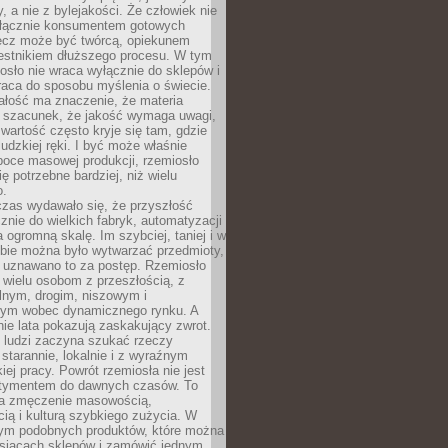
y, a nie z bylejakości. Że człowiek nie
łącznie konsumentem gotowych
lecz może być twórcą, opiekunem
zestnikiem dłuższego procesu. W tym
osło nie wraca wyłącznie do sklepów i
raca do sposobu myślenia o świecie.
ałość ma znaczenie, że materia
a szacunek, że jakość wymaga uwagi,
wartość często kryje się tam, gdzie
ludzkiej ręki. I być może właśnie
poce masowej produkcji, rzemiosło
ię potrzebne bardziej, niż wielu
o.
czas wydawało się, że przyszłość
znie do wielkich fabryk, automatyzacji
a ogromną skalę. Im szybciej, taniej i w
zbie można było wytwarzać przedmioty,
 uznawano to za postęp. Rzemiosło
ę wielu osobom z przeszłością, z
nym, drogim, niszowym i
nym wobec dynamicznego rynku. A
nie lata pokazują zaskakujący zwrot.
j ludzi zaczyna szukać rzeczy
tarannie, lokalnie i z wyraźnym
iej pracy. Powrót rzemiosła nie jest
tymentem do dawnych czasów. To
a zmęczenie masowością,
ą i kulturą szybkiego zużycia. W
nym podobnych produktów, które można
ysiącach sklepów i zamówić jednym