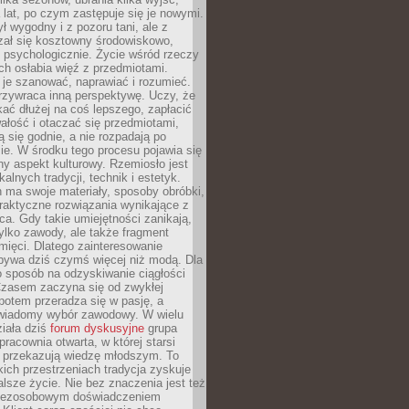
a lat, po czym zastępuje się je nowymi.
ł wygodny i z pozoru tani, ale z
ał się kosztowny środowiskowo,
i psychologicznie. Życie wśród rzeczy
h osłabia więź z przedmiotami.
je szanować, naprawiać i rozumieć.
rzywraca inną perspektywę. Uczy, że
ać dłużej na coś lepszego, zapłacić
wałość i otaczać się przedmiotami,
ą się godnie, a nie rozpadają po
ie. W środku tego procesu pojawia się
y aspekt kulturowy. Rzemiosło jest
alnych tradycji, technik i estetyk.
 ma swoje materiały, sposoby obróbki,
praktyczne rozwiązania wynikające z
sca. Gdy takie umiejętności zanikają,
tylko zawody, ale także fragment
mięci. Dlatego zainteresowanie
bywa dziś czymś więcej niż modą. Dla
o sposób na odzyskiwanie ciągłości
 Czasem zaczyna się od zwykłej
potem przeradza się w pasję, a
iadomy wybór zawodowy. W wielu
iała dziś
forum dyskusyjne
grupa
pracownia otwarta, w której starsi
y przekazują wiedzę młodszym. To
kich przestrzeniach tradycja zyskuje
lsze życie. Nie bez znaczenia jest też
bezosobowym doświadczeniem