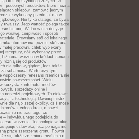
ą i kulturą szybkiego zużycia. W
nym podobnych produktów, które można
ysiącach sklepów i zamówić jednym
, ręcznie wykonany przedmiot ma w
jątkowego. Nie tylko dlatego, że bywa
zy trwalszy. Jego wartość polega także
iesie historię. Widać w nim decyzje
ego wprawę, cierpliwość i sposób
ateriale. Drewniany stół od lokalnego
ramika uformowana ręcznie, skórzana
w małej pracowni, chleb wypiekany
ej receptury, nóż wykonany przez
, biżuteria tworzona w krótkich seriach
zy różnią się od produktów
ch nie tylko wyglądem, lecz także
 za sobą niosą. Warto przy tym
e współczesny renesans rzemiosła nie
kowicie nowoczesności. Wielu
w korzysta z internetu, mediów
owych, sprzedaży online i
h narzędzi projektowych. To ciekawe
radycji z technologią. Dawniej mistrz
wnie dla najbliższej okolicy, dziś może
dbiorców z całego kraju, a nawet
ocześnie nie traci tego, co
e – indywidualnego podejścia do
procesu tworzenia. Technologia w takim
zastępuje człowieka, lecz pomaga mu
sną pracę szerszemu gronu. Powrót
ąże się także ze zmianą myślenia o