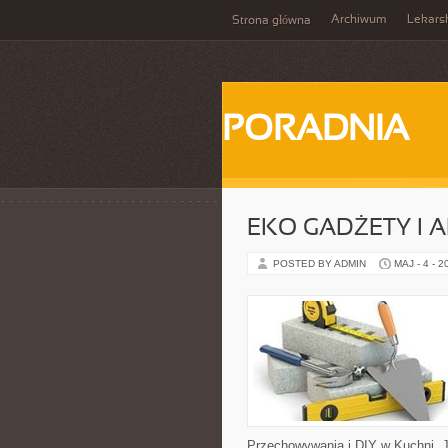
Archiwum
Lekars
Strona główna
PORADNIA
EKO GADŻETY I 
POSTED BY ADMIN
MAJ - 4 - 2
Przechowywania i DIY w Kuchni. J