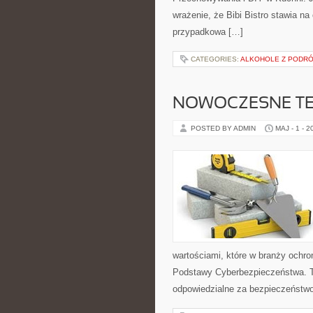
wrażenie, że Bibi Bistro stawia na
przypadkowa […]
CATEGORIES:
ALKOHOLE Z PODR
NOWOCZESNE T
POSTED BY ADMIN
MAJ - 1 - 2
wartościami, które w branży ochro
Podstawy Cyberbezpieczeństwa. T
odpowiedzialne za bezpieczeństwo,