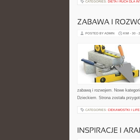
CATEGORIES:
DIETA I RUCH DLA 
ZABAWA I ROZW
POSTED BY ADMIN
KWI - 30 - 
zabawą i rozwojem. Nowe kategorie
Dzieckiem. Strona została przygo
CATEGORIES:
CIEKAWOSTKI I LIF
INSPIRACJE I AR