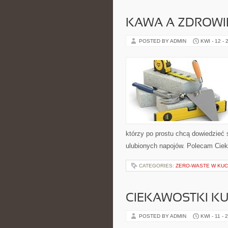
KAWA A ZDROWI
POSTED BY ADMIN
KWI - 12 - 
którzy po prostu chcą dowiedzieć
ulubionych napojów. Polecam Cieka
CATEGORIES:
ZERO-WASTE W KUC
CIEKAWOSTKI K
POSTED BY ADMIN
KWI - 11 - 