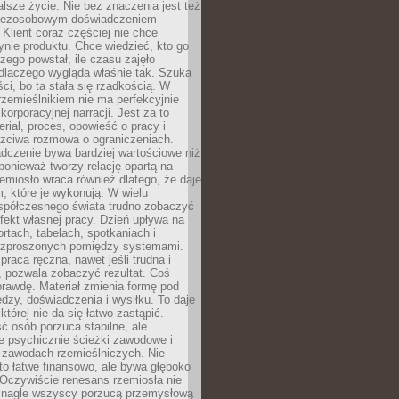
lsze życie. Nie bez znaczenia jest też
bezosobowym doświadczeniem
lient coraz częściej nie chce
nie produktu. Chce wiedzieć, kto go
czego powstał, ile czasu zajęło
dlaczego wygląda właśnie tak. Szuka
ci, bo ta stała się rzadkością. W
rzemieślnikiem nie ma perfekcyjnie
korporacyjnej narracji. Jest za to
eriał, proces, opowieść o pracy i
czciwa rozmowa o ograniczeniach.
dczenie bywa bardziej wartościowe niż
onieważ tworzy relację opartą na
emiosło wraca również dlatego, że daje
 które je wykonują. W wielu
półczesnego świata trudno zobaczyć
ekt własnej pracy. Dzień upływa na
ortach, tabelach, spotkaniach i
ozproszonych pomiędzy systemami.
aca ręczna, nawet jeśli trudna i
 pozwala zobaczyć rezultat. Coś
rawdę. Materiał zmienia formę pod
zy, doświadczenia i wysiłku. To daje
której nie da się łatwo zastąpić.
ć osób porzuca stabilne, ale
e psychicznie ścieżki zawodowe i
w zawodach rzemieślniczych. Nie
to łatwe finansowo, ale bywa głęboko
 Oczywiście renesans rzemiosła nie
 nagle wszyscy porzucą przemysłową