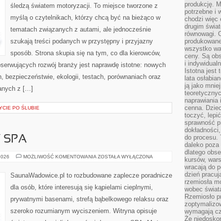
produkcję. 
śledzą światem motoryzacji. To miejsce tworzone z
potrzebne i 
myślą o czytelnikach, którzy chcą być na bieżąco w
chodzi więc
drugim świat
tematach związanych z autami, ale jednocześnie
równowagi. 
szukają treści podanych w przystępny i przyjazny
produkowane
wszystko wa
sposób. Strona skupia się na tym, co dla kierowców,
ceny. Są obs
i indywidual
bserwujących rozwój branży jest naprawdę istotne: nowych
Istotna jest
, bezpieczeństwie, ekologii, testach, porównaniach oraz
lata osłabia
ją jako mniej
anych z […]
teoretyczny
naprawiania 
cenna. Dziec
YCIE PO ŚLUBIE
toczyć, lepi
sprawność pr
dokładności,
do procesu. 
Y SPA
daleko poza
dlatego obse
JACUZZI
2026
MOŻLIWOŚĆ KOMENTOWANIA
ZOSTAŁA WYŁĄCZONA
kursów, wars
I
wracają do 
WANNY
SPA
dzień pracuj
SaunaWadowice.pl to rozbudowane zaplecze poradnicze
rzemiosła mo
dla osób, które interesują się kąpielami cieplnymi,
wobec świata
Rzemiosło p
prywatnymi basenami, strefą bąbelkowego relaksu oraz
zoptymalizo
szeroko rozumianym wyciszeniem. Witryna opisuje
wymagają cza
Że niedoskon