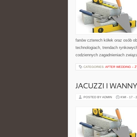
fanów czterech kółek oraz osób o
technologiach, trendach rynkowych
codziennych zagadnieniach związ
CATEGORIES:
AFTER WEDDING – Ż
JACUZZI I WANN
POSTED BY ADMIN
KWI - 17 - 