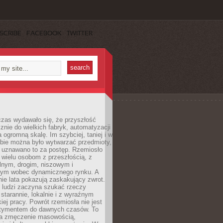
SCRIBE
FACEBOOK
TWITTER
czas wydawało się, że przyszłość
znie do wielkich fabryk, automatyzacji
a ogromną skalę. Im szybciej, taniej i w
zbie można było wytwarzać przedmioty,
 uznawano to za postęp. Rzemiosło
ę wielu osobom z przeszłością, z
nym, drogim, niszowym i
nym wobec dynamicznego rynku. A
nie lata pokazują zaskakujący zwrot.
j ludzi zaczyna szukać rzeczy
tarannie, lokalnie i z wyraźnym
iej pracy. Powrót rzemiosła nie jest
tymentem do dawnych czasów. To
a zmęczenie masowością,