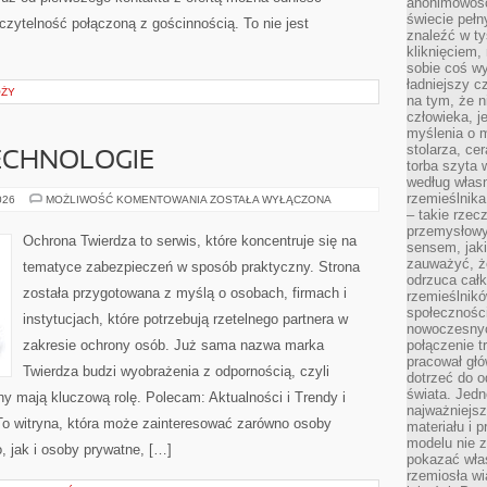
anonimowości
świecie peł
 czytelność połączoną z gościnnością. To nie jest
znaleźć w t
kliknięciem
sobie coś wy
ładniejszy c
ÓŻY
na tym, że n
człowieka, j
myślenia o m
stolarza, ce
ECHNOLOGIE
torba szyta 
według własn
rzemieślnika
NOWOCZESNE
026
MOŻLIWOŚĆ KOMENTOWANIA
ZOSTAŁA WYŁĄCZONA
TECHNOLOGIE
– takie rzec
przemysłowy
Ochrona Twierdza to serwis, które koncentruje się na
sensem, jaki
zauważyć, ż
tematyce zabezpieczeń w sposób praktyczny. Strona
odrzuca cał
została przygotowana z myślą o osobach, firmach i
rzemieślnikó
społeczności
instytucjach, które potrzebują rzetelnego partnera w
nowoczesnyc
zakresie ochrony osób. Już sama nazwa marka
połączenie t
pracował głó
Twierdza budzi wyobrażenia z odpornością, czyli
dotrzeć do o
świata. Jedn
ny mają kluczową rolę. Polecam: Aktualności i Trendy i
najważniejsz
o witryna, która może zainteresować zarówno osoby
materiału i 
modelu nie 
 jak i osoby prywatne, […]
pokazać wła
rzemiosła wi