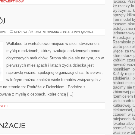
jakości. Prz
INTROWERTYKÓW
że rzeczy ku
wytrzymać ki
sprzęty kilk
Ten model by
ÓJ
czasem okaz
estetycznie 
ZABAWA
2026
MOŻLIWOŚĆ KOMENTOWANIA
ZOSTAŁA WYŁĄCZONA
jednorazowyc
I
Przestajemy 
ROZWÓJ
Rzemiosło p
Wallaboo to wartościowe miejsce w sieci stworzone z
warto poczek
myślą o rodzicach, którzy szukają codziennych porad
więcej za tr
które starzej
dotyczących maluchów. Strona skupia się na tym, co w
krótkim czas
również ważn
pierwszych miesiącach i latach życia dziecka jest
nośnikiem lok
naprawdę ważne: spokojnej organizacji dnia. To serwis,
Każdy region
zdobienia i 
w którym można znaleźć wiele tematów związanych z
historii miej
 na stronie to: Podróże z Dzieckiem i Podróże z
tracimy nie 
zbiorowej pa
towana z myślą o osobach, które chcą […]
rzemiosłem 
wielu osób t
kulturowej.
ESTYLE
ciekawości, 
czasem w św
miejscach dz
lokalna albo 
ANŻACJE
rzemieślnic
właśnie w ta