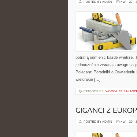
POSTED BY ADMIN
KWI - 27 - 
potrafią odmienić każde wnętrze. T
jednocześnie zwracają uwagę na j
Polecam: Poradniki o Oświetleniu 
wielorakie […]
CATEGORIES:
WORK-LIFE BALANC
GIGANCI Z EURO
POSTED BY ADMIN
KWI - 20 - 