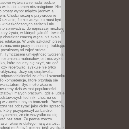
Masowe wytwarzanie nadal będzie
w wielu obszarach niezastąpione. Nie
 o prosty wybór między jednym a
em. Chodzi raczej o przywrócenie
O uznanie, że nie wszystko musi być
 w nieskończonych seriach i nie
rto sprowadzać do najniższej możliwej
zary życia, w których jakość, trwałość
ny charakter znaczą więcej niż skala.
 też edukacja. W wielu szkołach przez
no znaczenie pracy manualnej, traktując
 prestiżową od zajęć stricte
ch. Tymczasem umiejętność tworzenia,
i rozumienia materiałów jest niezwykle
ko, które nauczy się szyć, strugać,
ć czy reperować, zyskuje nie tylko
aktyczną. Uczy się cierpliwości,
 odpowiedzialności za efekt i szacunku
To kompetencje, które przydają się
 warsztatem. Być może właśnie
rwujemy dziś wzrost popularności
ztatów i małych pracowni, gdzie ludzie
podstawowych technik, choć na co
ą w zupełnie innych branżach. Powrót
żna też odczytać jako cichy sprzeciw
, który przyspieszył za bardzo.
rzypomina, że nie wszystko da się
wać bez strat. Że pewne rzeczy
su i właśnie dlatego mają wartość.
ałość może być piękna, jeśli wynika z