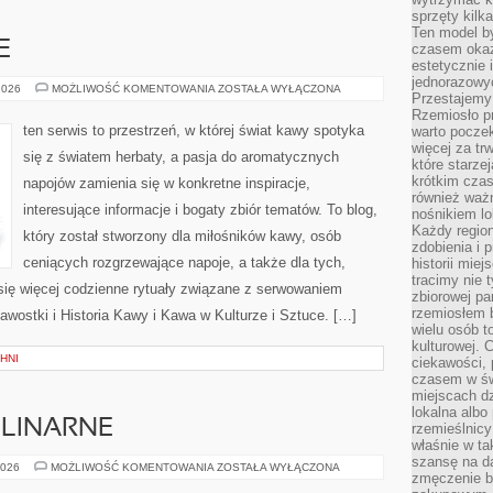
sprzęty kilk
Ten model by
E
czasem okaz
estetycznie 
jednorazowyc
KAWA
2026
MOŻLIWOŚĆ KOMENTOWANIA
ZOSTAŁA WYŁĄCZONA
Przestajemy 
A
ZDROWIE
Rzemiosło p
ten serwis to przestrzeń, w której świat kawy spotyka
warto poczek
więcej za tr
się z światem herbaty, a pasja do aromatycznych
które starzej
krótkim czas
napojów zamienia się w konkretne inspiracje,
również ważn
interesujące informacje i bogaty zbiór tematów. To blog,
nośnikiem lok
Każdy region
który został stworzony dla miłośników kawy, osób
zdobienia i 
ceniących rozgrzewające napoje, a także dla tych,
historii miej
tracimy nie 
 się więcej codzienne rytuały związane z serwowaniem
zbiorowej pa
rzemiosłem 
wostki i Historia Kawy i Kawa w Kulturze i Sztuce. […]
wielu osób t
kulturowej.
HNI
ciekawości, 
czasem w św
miejscach dz
lokalna albo 
ULINARNE
rzemieślnic
właśnie w ta
szansę na da
CIEKAWOSTKI
2026
MOŻLIWOŚĆ KOMENTOWANIA
ZOSTAŁA WYŁĄCZONA
zmęczenie 
KULINARNE