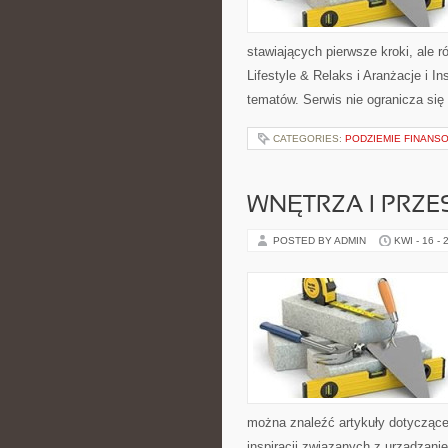
stawiających pierwsze kroki, ale 
Lifestyle & Relaks i Aranżacje i In
tematów. Serwis nie ogranicza si
CATEGORIES:
PODZIEMIE FINANS
WNĘTRZA I PRZE
POSTED BY ADMIN
KWI - 16 - 
można znaleźć artykuły dotyczące 
inspiracji związanych z urządzani