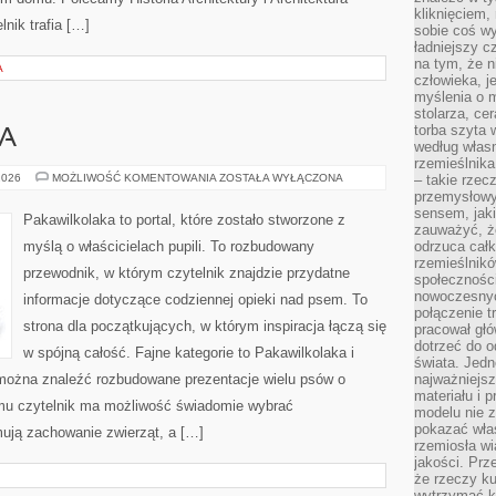
kliknięciem
nik trafia […]
sobie coś wy
ładniejszy c
na tym, że n
A
człowieka, j
myślenia o m
stolarza, ce
torba szyta 
KA
według własn
rzemieślnika
ADOPCJA
2026
MOŻLIWOŚĆ KOMENTOWANIA
ZOSTAŁA WYŁĄCZONA
– takie rzec
I
przemysłowy
OPIEKA
sensem, jaki
Pakawilkolaka to portal, które zostało stworzone z
zauważyć, ż
myślą o właścicielach pupili. To rozbudowany
odrzuca cał
rzemieślnikó
przewodnik, w którym czytelnik znajdzie przydatne
społeczności
nowoczesnyc
informacje dotyczące codziennej opieki nad psem. To
połączenie t
strona dla początkujących, w którym inspiracja łączą się
pracował głó
dotrzeć do o
w spójną całość. Fajne kategorie to Pakawilkolaka i
świata. Jedn
e można znaleźć rozbudowane prezentacje wielu psów o
najważniejsz
materiału i 
mu czytelnik ma możliwość świadomie wybrać
modelu nie 
pokazać wła
mują zachowanie zwierząt, a […]
rzemiosła wi
jakości. Prz
że rzeczy ku
wytrzymać ki