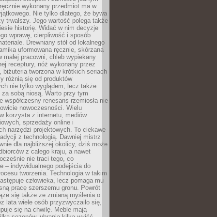
, ręcznie wykonany przedmiot ma w
jątkowego. Nie tylko dlatego, że bywa
zy trwalszy. Jego wartość polega także
iesie historię. Widać w nim decyzje
ego wprawę, cierpliwość i sposób
ateriale. Drewniany stół od lokalnego
ramika uformowana ręcznie, skórzana
w małej pracowni, chleb wypiekany
ej receptury, nóż wykonany przez
, biżuteria tworzona w krótkich seriach
zy różnią się od produktów
ch nie tylko wyglądem, lecz także
 za sobą niosą. Warto przy tym
e współczesny renesans rzemiosła nie
kowicie nowoczesności. Wielu
w korzysta z internetu, mediów
owych, sprzedaży online i
h narzędzi projektowych. To ciekawe
radycji z technologią. Dawniej mistrz
wnie dla najbliższej okolicy, dziś może
dbiorców z całego kraju, a nawet
ocześnie nie traci tego, co
e – indywidualnego podejścia do
procesu tworzenia. Technologia w takim
zastępuje człowieka, lecz pomaga mu
sną pracę szerszemu gronu. Powrót
ąże się także ze zmianą myślenia o
ez lata wiele osób przyzwyczaiło się,
puje się na chwilę. Meble mają
lka sezonów, ubrania kilka wyjść,