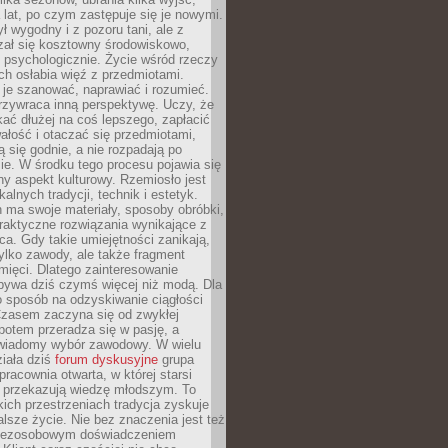
a lat, po czym zastępuje się je nowymi.
ł wygodny i z pozoru tani, ale z
ał się kosztowny środowiskowo,
i psychologicznie. Życie wśród rzeczy
h osłabia więź z przedmiotami.
je szanować, naprawiać i rozumieć.
rzywraca inną perspektywę. Uczy, że
ać dłużej na coś lepszego, zapłacić
wałość i otaczać się przedmiotami,
ą się godnie, a nie rozpadają po
ie. W środku tego procesu pojawia się
y aspekt kulturowy. Rzemiosło jest
alnych tradycji, technik i estetyk.
 ma swoje materiały, sposoby obróbki,
praktyczne rozwiązania wynikające z
sca. Gdy takie umiejętności zanikają,
tylko zawody, ale także fragment
mięci. Dlatego zainteresowanie
bywa dziś czymś więcej niż modą. Dla
o sposób na odzyskiwanie ciągłości
 Czasem zaczyna się od zwykłej
potem przeradza się w pasję, a
iadomy wybór zawodowy. W wielu
iała dziś
forum dyskusyjne
grupa
pracownia otwarta, w której starsi
y przekazują wiedzę młodszym. To
kich przestrzeniach tradycja zyskuje
lsze życie. Nie bez znaczenia jest też
bezosobowym doświadczeniem