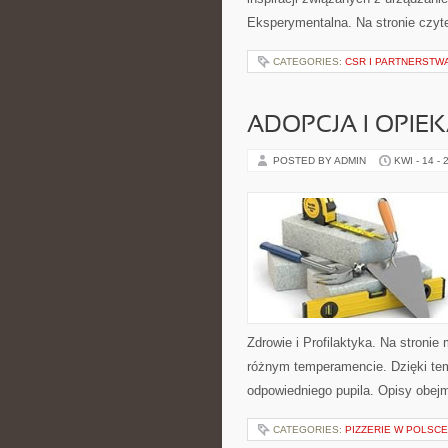
Eksperymentalna. Na stronie czytel
CATEGORIES:
CSR I PARTNERSTW
ADOPCJA I OPIE
POSTED BY ADMIN
KWI - 14 - 
Zdrowie i Profilaktyka. Na stroni
różnym temperamencie. Dzięki te
odpowiedniego pupila. Opisy obej
CATEGORIES:
PIZZERIE W POLSCE