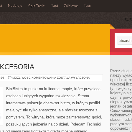
ki
Nadzieje
Tagi
Tagi
Spis Treści
Żółciowe
SUB
AKCESORIA
Przez długi 
należy wyłąc
EKO
026
MOŻLIWOŚĆ KOMENTOWANIA
ZOSTAŁA WYŁĄCZONA
i produkcji n
GADŻETY
większej lic
I
AKCESORIA
tym większy
BibiBistro to punkt na kulinarnej mapie, które przyciąga
kojarzyło si
osobach lubiących wygodne rozwiązania. Strona
czymś powol
niepraktycz
internetowa pokazuje charakter bistro, w którym posiłki
jednak ostat
mają być nie tylko apetyczne, ale również tworzone z
Coraz więce
wykonanych s
pomysłem. To witryna, która może zainteresować gości,
śladem ludzk
prostym sen
poszukujących jedzenia na co dzień. Polecam Techniki
odpowiedź n
uż od pierwszego kontaktu z ofertą można odnieść