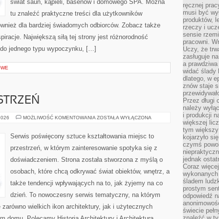
świat saun, kąpieli, basenów i domowego SPA. Można
ręcznej prac
musi być wy
tu znaleźć praktyczne treści dla użytkowników
produktów, 
również dla bardziej świadomych odbiorców. Zobacz także
rzeczy i uc
sensie rzemi
spiracje. Największą siłą tej strony jest różnorodność
pracowni. W
ę do jednego typu wypoczynku, […]
Uczy, że trw
zasługuje n
a prawdziwa 
OWE
widać ślady 
dlatego, w e
znów staje s
przewidywał
STRZEŃ
Przez długi 
należy wyłąc
i produkcji n
WNĘTRZA
2026
MOŻLIWOŚĆ KOMENTOWANIA
ZOSTAŁA WYŁĄCZONA
większej lic
I
PRZESTRZEŃ
tym większy
Serwis poświęcony sztuce kształtowania miejsc to
kojarzyło si
czymś powol
przestrzeń, w którym zainteresowanie spotyka się z
niepraktycz
jednak ostat
doświadczeniem. Strona została stworzona z myślą o
Coraz więce
osobach, które chcą odkrywać świat obiektów, wnętrz, a
wykonanych s
śladem ludzk
także tendencji wpływających na to, jak żyjemy na co
prostym sen
dzień. To nowoczesny serwis tematyczny, na którym
odpowiedź n
anonimowości
zarówno wielkich ikon architektury, jak i użytecznych
świecie peł
znaleźć w t
em domu. Polecamy Historia Architektury i Architektura