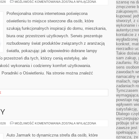
INSPIRACJE
szansę na da
2026
MOŻLIWOŚĆ KOMENTOWANIA
ZOSTAŁA WYŁĄCZONA
I
zmęczenie 
ARANŻACJE
zakupowym. K
Profesjonalna strona internetowa poświęcona
kupować jedy
stworzył, z 
oświetleniu to miejsce stworzone dla osób, które
wykonanie i 
szukają funkcjonalnych inspiracji do domu, mieszkania,
autentycznoś
kontakcie z 
biura oraz przestrzeni użytkowych. Serwis prezentuje
wygładzonej 
rozbudowany świat produktów związanych z aranżacją
konkret, mat
nierzadko u
światła, pokazując jak odpowiednio dobrane lampy
Takie doświa
sam zakup, p
o przestrzeń dla tych, którzy cenią estetykę, ale
zaufaniu. Rz
akość wykonania i codzienny komfort użytkowania.
sens osobom,
zawodach ws
i Poradniki o Oświetleniu. Na stronie można znaleźć
namacalny ef
mailach, rap
zadaniach r
Tymczasem pr
E
wymagająca,
powstaje nap
wpływem wied
satysfakcję, 
PY
Dlatego częś
wyczerpując
próbuje sił 
GIGANCI
2026
MOŻLIWOŚĆ KOMENTOWANIA
ZOSTAŁA WYŁĄCZONA
Z
zawsze jest 
EUROPY
spełniające.
Auto Jarmark to dynamiczna strefa dla osób, które
oznacza, że