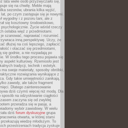
ez lata wiele osób przyzwyczaiło się,
puje się na chwilę. Meble mają
lka sezonów, ubrania kilka wyjść,
a lat, po czym zastępuje się je nowymi.
ł wygodny i z pozoru tani, ale z
ał się kosztowny środowiskowo,
i psychologicznie. Życie wśród rzeczy
h osłabia więź z przedmiotami.
je szanować, naprawiać i rozumieć.
rzywraca inną perspektywę. Uczy, że
ać dłużej na coś lepszego, zapłacić
wałość i otaczać się przedmiotami,
ą się godnie, a nie rozpadają po
ie. W środku tego procesu pojawia się
y aspekt kulturowy. Rzemiosło jest
alnych tradycji, technik i estetyk.
 ma swoje materiały, sposoby obróbki,
praktyczne rozwiązania wynikające z
sca. Gdy takie umiejętności zanikają,
tylko zawody, ale także fragment
mięci. Dlatego zainteresowanie
bywa dziś czymś więcej niż modą. Dla
o sposób na odzyskiwanie ciągłości
 Czasem zaczyna się od zwykłej
potem przeradza się w pasję, a
iadomy wybór zawodowy. W wielu
iała dziś
forum dyskusyjne
grupa
pracownia otwarta, w której starsi
y przekazują wiedzę młodszym. To
kich przestrzeniach tradycja zyskuje