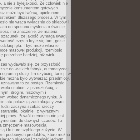
y, a nie z bylejakości. Że człowiek nie
łącznie konsumentem gotowych
lecz może być twórcą, opiekunem
zestnikiem dłuższego procesu. W tym
osło nie wraca wyłącznie do sklepów i
raca do sposobu myślenia o świecie.
ałość ma znaczenie, że materia
a szacunek, że jakość wymaga uwagi,
wartość często kryje się tam, gdzie
ludzkiej ręki. I być może właśnie
poce masowej produkcji, rzemiosło
ię potrzebne bardziej, niż wielu
o.
czas wydawało się, że przyszłość
znie do wielkich fabryk, automatyzacji
a ogromną skalę. Im szybciej, taniej i w
zbie można było wytwarzać przedmioty,
 uznawano to za postęp. Rzemiosło
ę wielu osobom z przeszłością, z
nym, drogim, niszowym i
nym wobec dynamicznego rynku. A
nie lata pokazują zaskakujący zwrot.
j ludzi zaczyna szukać rzeczy
tarannie, lokalnie i z wyraźnym
iej pracy. Powrót rzemiosła nie jest
tymentem do dawnych czasów. To
a zmęczenie masowością,
ą i kulturą szybkiego zużycia. W
nym podobnych produktów, które można
ysiącach sklepów i zamówić jednym