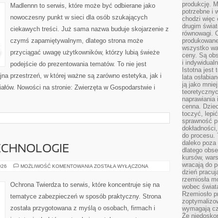
produkcję. 
Madlennn to serwis, które może być odbierane jako
potrzebne i 
nowoczesny punkt w sieci dla osób szukających
chodzi więc
drugim świat
ciekawych treści. Już sama nazwa buduje skojarzenie z
równowagi. 
czymś zapamiętywalnym, dlatego strona może
produkowane
wszystko wa
przyciągać uwagę użytkowników, którzy lubią świeże
ceny. Są obs
i indywidual
podejście do prezentowania tematów. To nie jest
Istotna jest
jna przestrzeń, w której ważne są zarówno estetyka, jak i
lata osłabia
ją jako mniej
ałów. Nowości na stronie: Zwierzęta w Gospodarstwie i
teoretyczny
naprawiania 
cenna. Dziec
toczyć, lepi
sprawność pr
dokładności,
do procesu. 
daleko poza
ECHNOLOGIE
dlatego obse
kursów, wars
wracają do 
NOWOCZESNE
026
MOŻLIWOŚĆ KOMENTOWANIA
ZOSTAŁA WYŁĄCZONA
TECHNOLOGIE
dzień pracuj
rzemiosła mo
Ochrona Twierdza to serwis, które koncentruje się na
wobec świata
Rzemiosło p
tematyce zabezpieczeń w sposób praktyczny. Strona
zoptymalizo
została przygotowana z myślą o osobach, firmach i
wymagają cza
Że niedoskon