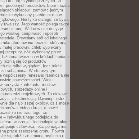
ą i kulturą szybkiego zużycia. W
nym podobnych produktów, które można
ysiącach sklepów i zamówić jednym
, ręcznie wykonany przedmiot ma w
jątkowego. Nie tylko dlatego, że bywa
zy trwalszy. Jego wartość polega także
iesie historię. Widać w nim decyzje
ego wprawę, cierpliwość i sposób
ateriale. Drewniany stół od lokalnego
ramika uformowana ręcznie, skórzana
w małej pracowni, chleb wypiekany
ej receptury, nóż wykonany przez
, biżuteria tworzona w krótkich seriach
zy różnią się od produktów
ch nie tylko wyglądem, lecz także
 za sobą niosą. Warto przy tym
e współczesny renesans rzemiosła nie
kowicie nowoczesności. Wielu
w korzysta z internetu, mediów
owych, sprzedaży online i
h narzędzi projektowych. To ciekawe
radycji z technologią. Dawniej mistrz
wnie dla najbliższej okolicy, dziś może
dbiorców z całego kraju, a nawet
ocześnie nie traci tego, co
e – indywidualnego podejścia do
procesu tworzenia. Technologia w takim
zastępuje człowieka, lecz pomaga mu
sną pracę szerszemu gronu. Powrót
ąże się także ze zmianą myślenia o