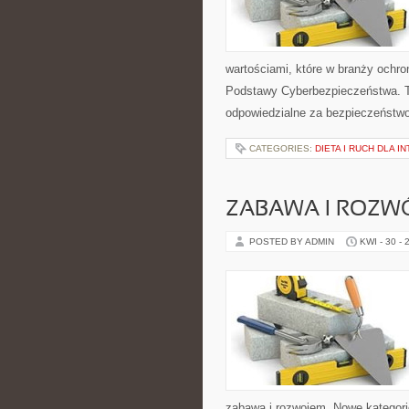
wartościami, które w branży ochro
Podstawy Cyberbezpieczeństwa. T
odpowiedzialne za bezpieczeństwo,
CATEGORIES:
DIETA I RUCH DLA 
ZABAWA I ROZW
POSTED BY ADMIN
KWI - 30 - 
zabawą i rozwojem. Nowe kategorie