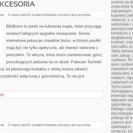
szansę na da
AKCESORIA
zmęczenie 
zakupowym. K
EKO
kupować jedy
026
MOŻLIWOŚĆ KOMENTOWANIA
ZOSTAŁA WYŁĄCZONA
GADŻETY
stworzył, z 
I
wykonanie i 
AKCESORIA
BibiBistro to punkt na kulinarnej mapie, które przyciąga
autentycznoś
kontakcie z 
osobach lubiących wygodne rozwiązania. Strona
wygładzonej 
internetowa pokazuje charakter bistro, w którym posiłki
konkret, mat
nierzadko u
mają być nie tylko apetyczne, ale również tworzone z
Takie doświa
pomysłem. To witryna, która może zainteresować gości,
sam zakup, p
zaufaniu. Rz
poszukujących jedzenia na co dzień. Polecam Techniki
sens osobom,
zawodach ws
uż od pierwszego kontaktu z ofertą można odnieść
namacalny ef
 czytelność połączoną z gościnnością. To nie jest
mailach, rap
zadaniach r
Tymczasem pr
wymagająca,
ÓŻY
powstaje nap
wpływem wied
satysfakcję, 
Dlatego częś
wyczerpując
próbuje sił 
zawsze jest 
ŻYCIE
026
MOŻLIWOŚĆ KOMENTOWANIA
ZOSTAŁA WYŁĄCZONA
spełniające.
NA
oznacza, że
WSI