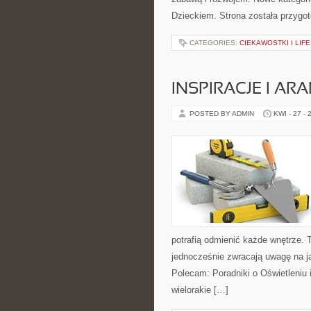
Dzieckiem. Strona została przygo
CATEGORIES:
CIEKAWOSTKI I LIF
INSPIRACJE I AR
POSTED BY ADMIN
KWI - 27 - 
potrafią odmienić każde wnętrze. T
jednocześnie zwracają uwagę na j
Polecam: Poradniki o Oświetleniu 
wielorakie […]