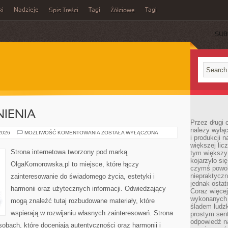
ki
Nadzieje
Tagi
Tagi
Spis Treści
Żółciowe
SUB
IENIA
Przez długi 
należy wyłąc
PRAWO
 2026
MOŻLIWOŚĆ KOMENTOWANIA
ZOSTAŁA WYŁĄCZONA
i produkcji n
I
UPRAWNIENIA
większej lic
Strona internetowa tworzony pod marką
tym większy
kojarzyło si
OlgaKomorowska.pl to miejsce, które łączy
czymś powol
niepraktycz
zainteresowanie do świadomego życia, estetyki i
jednak ostat
harmonii oraz użytecznych informacji. Odwiedzający
Coraz więce
wykonanych s
mogą znaleźć tutaj rozbudowane materiały, które
śladem ludzk
wspierają w rozwijaniu własnych zainteresowań. Strona
prostym sen
odpowiedź n
obach, które doceniają autentyczności oraz harmonii i