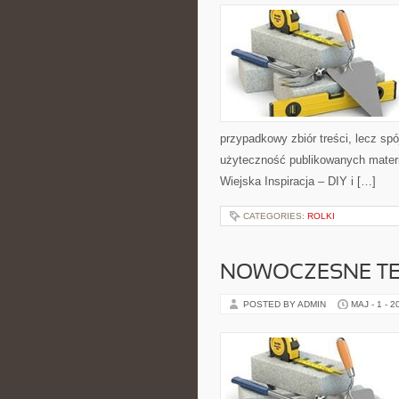
przypadkowy zbiór treści, lecz spó
użyteczność publikowanych materi
Wiejska Inspiracja – DIY i […]
CATEGORIES:
ROLKI
NOWOCZESNE T
POSTED BY ADMIN
MAJ - 1 - 2