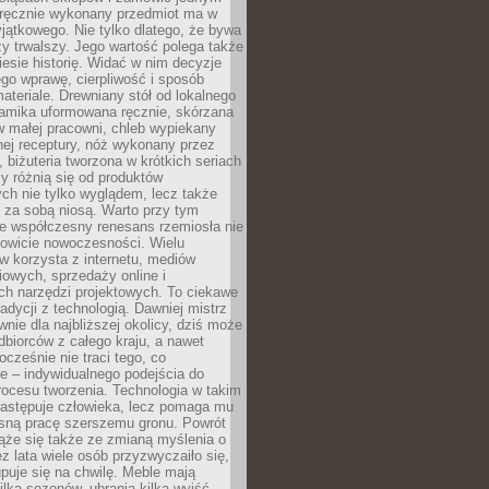
, ręcznie wykonany przedmiot ma w
jątkowego. Nie tylko dlatego, że bywa
zy trwalszy. Jego wartość polega także
iesie historię. Widać w nim decyzje
ego wprawę, cierpliwość i sposób
ateriale. Drewniany stół od lokalnego
ramika uformowana ręcznie, skórzana
w małej pracowni, chleb wypiekany
ej receptury, nóż wykonany przez
, biżuteria tworzona w krótkich seriach
zy różnią się od produktów
ch nie tylko wyglądem, lecz także
 za sobą niosą. Warto przy tym
e współczesny renesans rzemiosła nie
kowicie nowoczesności. Wielu
w korzysta z internetu, mediów
owych, sprzedaży online i
h narzędzi projektowych. To ciekawe
radycji z technologią. Dawniej mistrz
wnie dla najbliższej okolicy, dziś może
dbiorców z całego kraju, a nawet
ocześnie nie traci tego, co
e – indywidualnego podejścia do
procesu tworzenia. Technologia w takim
zastępuje człowieka, lecz pomaga mu
sną pracę szerszemu gronu. Powrót
ąże się także ze zmianą myślenia o
ez lata wiele osób przyzwyczaiło się,
puje się na chwilę. Meble mają
lka sezonów, ubrania kilka wyjść,