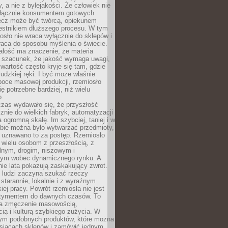
y, a nie z bylejakości. Że człowiek nie
łącznie konsumentem gotowych
lecz może być twórcą, opiekunem
zestnikiem dłuższego procesu. W tym
osło nie wraca wyłącznie do sklepów i
raca do sposobu myślenia o świecie.
ałość ma znaczenie, że materia
a szacunek, że jakość wymaga uwagi,
wartość często kryje się tam, gdzie
ludzkiej ręki. I być może właśnie
poce masowej produkcji, rzemiosło
ię potrzebne bardziej, niż wielu
o.
czas wydawało się, że przyszłość
znie do wielkich fabryk, automatyzacji
a ogromną skalę. Im szybciej, taniej i w
zbie można było wytwarzać przedmioty,
 uznawano to za postęp. Rzemiosło
ę wielu osobom z przeszłością, z
nym, drogim, niszowym i
nym wobec dynamicznego rynku. A
nie lata pokazują zaskakujący zwrot.
j ludzi zaczyna szukać rzeczy
tarannie, lokalnie i z wyraźnym
iej pracy. Powrót rzemiosła nie jest
tymentem do dawnych czasów. To
a zmęczenie masowością,
ą i kulturą szybkiego zużycia. W
nym podobnych produktów, które można
ysiącach sklepów i zamówić jednym