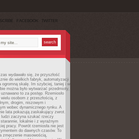
SCRIBE
FACEBOOK
TWITTER
czas wydawało się, że przyszłość
znie do wielkich fabryk, automatyzacji
a ogromną skalę. Im szybciej, taniej i w
zbie można było wytwarzać przedmioty,
 uznawano to za postęp. Rzemiosło
ę wielu osobom z przeszłością, z
nym, drogim, niszowym i
nym wobec dynamicznego rynku. A
nie lata pokazują zaskakujący zwrot.
j ludzi zaczyna szukać rzeczy
tarannie, lokalnie i z wyraźnym
iej pracy. Powrót rzemiosła nie jest
tymentem do dawnych czasów. To
a zmęczenie masowością,