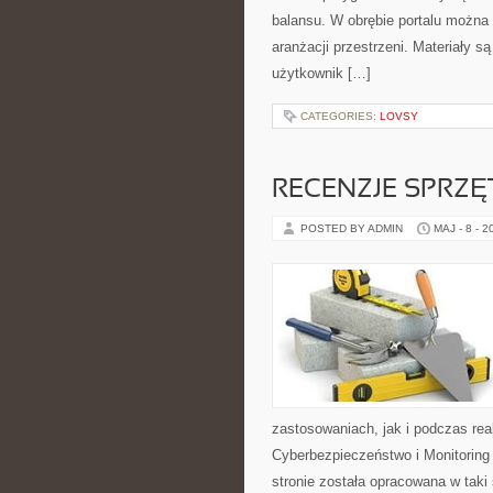
balansu. W obrębie portalu można 
aranżacji przestrzeni. Materiały 
użytkownik […]
CATEGORIES:
LOVSY
RECENZJE SPRZ
POSTED BY ADMIN
MAJ - 8 - 2
zastosowaniach, jak i podczas rea
Cyberbezpieczeństwo i Monitoring
stronie została opracowana w tak