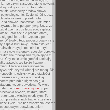
a lat, po czym zastępuje się je nowymi.
ł wygodny i z pozoru tani, ale z
ał się kosztowny środowiskowo,
i psychologicznie. Życie wśród rzeczy
h osłabia więź z przedmiotami.
je szanować, naprawiać i rozumieć.
rzywraca inną perspektywę. Uczy, że
ać dłużej na coś lepszego, zapłacić
wałość i otaczać się przedmiotami,
ą się godnie, a nie rozpadają po
ie. W środku tego procesu pojawia się
y aspekt kulturowy. Rzemiosło jest
alnych tradycji, technik i estetyk.
 ma swoje materiały, sposoby obróbki,
praktyczne rozwiązania wynikające z
sca. Gdy takie umiejętności zanikają,
tylko zawody, ale także fragment
mięci. Dlatego zainteresowanie
bywa dziś czymś więcej niż modą. Dla
o sposób na odzyskiwanie ciągłości
 Czasem zaczyna się od zwykłej
potem przeradza się w pasję, a
iadomy wybór zawodowy. W wielu
iała dziś
forum dyskusyjne
grupa
pracownia otwarta, w której starsi
y przekazują wiedzę młodszym. To
kich przestrzeniach tradycja zyskuje
lsze życie. Nie bez znaczenia jest też
bezosobowym doświadczeniem