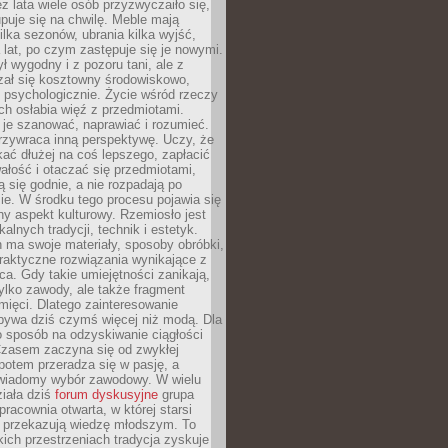
ez lata wiele osób przyzwyczaiło się,
puje się na chwilę. Meble mają
lka sezonów, ubrania kilka wyjść,
a lat, po czym zastępuje się je nowymi.
ł wygodny i z pozoru tani, ale z
ał się kosztowny środowiskowo,
i psychologicznie. Życie wśród rzeczy
h osłabia więź z przedmiotami.
je szanować, naprawiać i rozumieć.
rzywraca inną perspektywę. Uczy, że
ać dłużej na coś lepszego, zapłacić
wałość i otaczać się przedmiotami,
ą się godnie, a nie rozpadają po
ie. W środku tego procesu pojawia się
y aspekt kulturowy. Rzemiosło jest
alnych tradycji, technik i estetyk.
 ma swoje materiały, sposoby obróbki,
praktyczne rozwiązania wynikające z
sca. Gdy takie umiejętności zanikają,
tylko zawody, ale także fragment
mięci. Dlatego zainteresowanie
bywa dziś czymś więcej niż modą. Dla
o sposób na odzyskiwanie ciągłości
 Czasem zaczyna się od zwykłej
potem przeradza się w pasję, a
iadomy wybór zawodowy. W wielu
iała dziś
forum dyskusyjne
grupa
pracownia otwarta, w której starsi
y przekazują wiedzę młodszym. To
kich przestrzeniach tradycja zyskuje