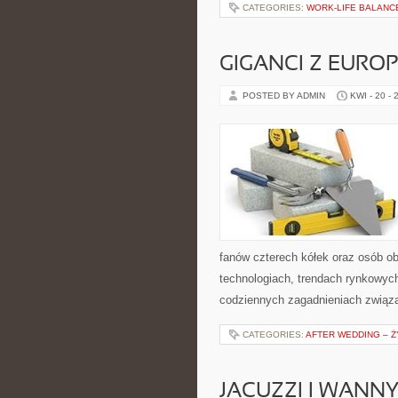
CATEGORIES:
WORK-LIFE BALANC
GIGANCI Z EURO
POSTED BY ADMIN
KWI - 20 - 
fanów czterech kółek oraz osób o
technologiach, trendach rynkowych
codziennych zagadnieniach związ
CATEGORIES:
AFTER WEDDING – Ż
JACUZZI I WANN