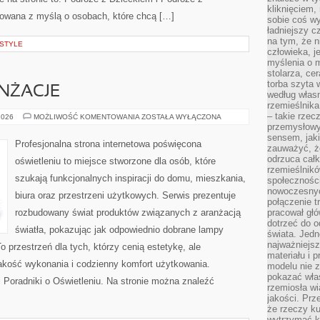
kliknięciem
towana z myślą o osobach, które chcą […]
sobie coś wy
ładniejszy c
na tym, że n
ESTYLE
człowieka, j
myślenia o m
stolarza, ce
torba szyta 
ANŻACJE
według własn
rzemieślnika
– takie rzec
INSPIRACJE
2026
MOŻLIWOŚĆ KOMENTOWANIA
ZOSTAŁA WYŁĄCZONA
I
przemysłowy
ARANŻACJE
sensem, jaki
Profesjonalna strona internetowa poświęcona
zauważyć, ż
odrzuca cał
oświetleniu to miejsce stworzone dla osób, które
rzemieślnikó
szukają funkcjonalnych inspiracji do domu, mieszkania,
społeczności
nowoczesnyc
biura oraz przestrzeni użytkowych. Serwis prezentuje
połączenie t
rozbudowany świat produktów związanych z aranżacją
pracował głó
dotrzeć do o
światła, pokazując jak odpowiednio dobrane lampy
świata. Jedn
najważniejsz
o przestrzeń dla tych, którzy cenią estetykę, ale
materiału i 
akość wykonania i codzienny komfort użytkowania.
modelu nie 
pokazać wła
i Poradniki o Oświetleniu. Na stronie można znaleźć
rzemiosła wi
jakości. Prz
że rzeczy ku
wytrzymać ki