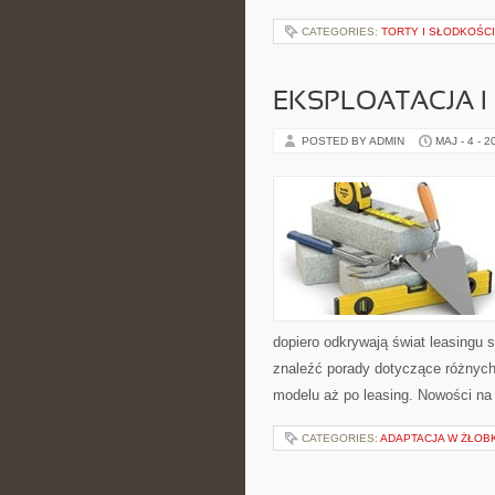
CATEGORIES:
TORTY I SŁODKOŚCI
EKSPLOATACJA I
POSTED BY ADMIN
MAJ - 4 - 2
dopiero odkrywają świat leasingu
znaleźć porady dotyczące różnych
modelu aż po leasing. Nowości na
CATEGORIES:
ADAPTACJA W ŻŁOB