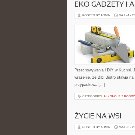
EKO GADŻETY I 
POSTED BY ADMIN
MAJ - 4 - 2
Przechowywania i DIY w Kuchni. J
wrażenie, że Bibi Bistro stawia na
przypadkowa […]
CATEGORIES:
ALKOHOLE Z PODR
ŻYCIE NA WSI
POSTED BY ADMIN
MAJ - 3 - 2