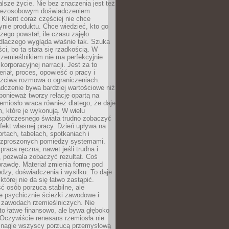
lsze życie. Nie bez znaczenia jest też
bezosobowym doświadczeniem
lient coraz częściej nie chce
nie produktu. Chce wiedzieć, kto go
czego powstał, ile czasu zajęło
dlaczego wygląda właśnie tak. Szuka
ci, bo ta stała się rzadkością. W
rzemieślnikiem nie ma perfekcyjnie
korporacyjnej narracji. Jest za to
eriał, proces, opowieść o pracy i
czciwa rozmowa o ograniczeniach.
dczenie bywa bardziej wartościowe niż
onieważ tworzy relację opartą na
emiosło wraca również dlatego, że daje
 które je wykonują. W wielu
półczesnego świata trudno zobaczyć
ekt własnej pracy. Dzień upływa na
ortach, tabelach, spotkaniach i
ozproszonych pomiędzy systemami.
aca ręczna, nawet jeśli trudna i
 pozwala zobaczyć rezultat. Coś
rawdę. Materiał zmienia formę pod
zy, doświadczenia i wysiłku. To daje
której nie da się łatwo zastąpić.
ć osób porzuca stabilne, ale
e psychicznie ścieżki zawodowe i
w zawodach rzemieślniczych. Nie
to łatwe finansowo, ale bywa głęboko
 Oczywiście renesans rzemiosła nie
 nagle wszyscy porzucą przemysłową