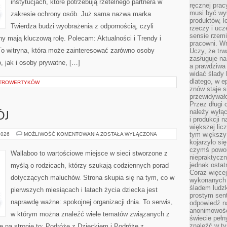
instytucjach, które potrzebują rzetelnego partnera w
ręcznej prac
musi być wy
zakresie ochrony osób. Już sama nazwa marka
produktów, 
Twierdza budzi wyobrażenia z odpornością, czyli
rzeczy i uc
sensie rzemi
ny mają kluczową rolę. Polecam: Aktualności i Trendy i
pracowni. W
o witryna, która może zainteresować zarówno osoby
Uczy, że trw
zasługuje n
 jak i osoby prywatne, […]
a prawdziwa 
widać ślady 
dlatego, w e
INTROWERTYKÓW
znów staje s
przewidywał
Przez długi 
należy wyłąc
ÓJ
i produkcji n
większej lic
ZABAWA
tym większy
2026
MOŻLIWOŚĆ KOMENTOWANIA
ZOSTAŁA WYŁĄCZONA
I
kojarzyło si
ROZWÓJ
czymś powol
Wallaboo to wartościowe miejsce w sieci stworzone z
niepraktycz
jednak ostat
myślą o rodzicach, którzy szukają codziennych porad
Coraz więce
dotyczących maluchów. Strona skupia się na tym, co w
wykonanych s
śladem ludzk
pierwszych miesiącach i latach życia dziecka jest
prostym sen
naprawdę ważne: spokojnej organizacji dnia. To serwis,
odpowiedź n
anonimowości
w którym można znaleźć wiele tematów związanych z
świecie peł
znaleźć w t
 na stronie to: Podróże z Dzieckiem i Podróże z