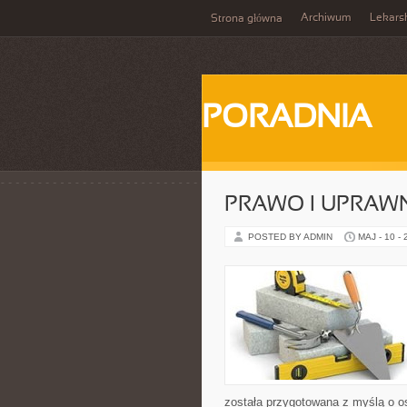
Archiwum
Lekars
Strona główna
PORADNIA
PRAWO I UPRAWN
POSTED BY ADMIN
MAJ - 10 -
została przygotowana z myślą o os