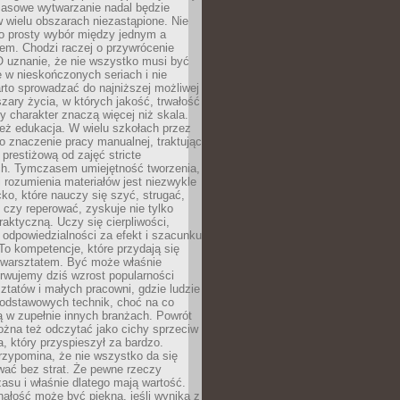
Masowe wytwarzanie nadal będzie
w wielu obszarach niezastąpione. Nie
 o prosty wybór między jednym a
em. Chodzi raczej o przywrócenie
O uznanie, że nie wszystko musi być
 w nieskończonych seriach i nie
rto sprowadzać do najniższej możliwej
zary życia, w których jakość, trwałość
ny charakter znaczą więcej niż skala.
 też edukacja. W wielu szkołach przez
no znaczenie pracy manualnej, traktując
 prestiżową od zajęć stricte
ch. Tymczasem umiejętność tworzenia,
i rozumienia materiałów jest niezwykle
ko, które nauczy się szyć, strugać,
ć czy reperować, zyskuje nie tylko
aktyczną. Uczy się cierpliwości,
 odpowiedzialności za efekt i szacunku
To kompetencje, które przydają się
 warsztatem. Być może właśnie
rwujemy dziś wzrost popularności
ztatów i małych pracowni, gdzie ludzie
podstawowych technik, choć na co
ą w zupełnie innych branżach. Powrót
żna też odczytać jako cichy sprzeciw
, który przyspieszył za bardzo.
rzypomina, że nie wszystko da się
wać bez strat. Że pewne rzeczy
su i właśnie dlatego mają wartość.
ałość może być piękna, jeśli wynika z