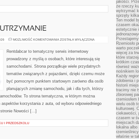
jakości. Prz
że rzeczy ku
wytrzymać ki
sprzęty kilk
Ten model by
czasem okaz
 UTRZYMANIE
estetycznie 
jednorazowyc
Przestajemy 
EKSPLOATACJA
026
MOŻLIWOŚĆ KOMENTOWANIA
ZOSTAŁA WYŁĄCZONA
I
Rzemiosło p
UTRZYMANIE
warto poczek
Rentdabcar to tematyczny serwis internetowy
więcej za tr
które starzej
prowadzony z myślą o osobach, które interesują się
krótkim czas
samochodami. Strona porządkuje wiele przydatnych
również ważn
nośnikiem lok
tematów związanych z pojazdami, dzięki czemu może
Każdy region
zdobienia i 
być pomocnym punktem startowym zarówno dla osób
historii miej
planujących zmianę samochodu, jak i dla tych, którzy
tracimy nie 
zbiorowej pa
 samochodów. To strona tematyczna, w którym można
rzemiosłem 
 aspektów korzystania z auta, od wyboru odpowiedniego
wielu osób t
kulturowej.
 stronie Nowości […]
ciekawości, 
czasem w św
miejscach dz
KU I PRZEDSZKOLU
lokalna albo 
rzemieślnic
właśnie w ta