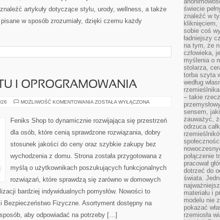
anonimowości
świecie peł
znaleźć artykuły dotyczące stylu, urody, wellness, a także
znaleźć w t
są pisane w sposób zrozumiały, dzięki czemu każdy
kliknięciem
sobie coś wy
ładniejszy c
na tym, że n
człowieka, j
myślenia o m
stolarza, ce
torba szyta 
według własn
ĘTU I OPROGRAMOWANIA
rzemieślnika
– takie rzec
RECENZJE
026
MOŻLIWOŚĆ KOMENTOWANIA
ZOSTAŁA WYŁĄCZONA
przemysłowy
SPRZĘTU
sensem, jaki
I
OPROGRAMOWANIA
zauważyć, ż
Feniks Shop to dynamicznie rozwijająca się przestrzeń
odrzuca cał
dla osób, które cenią sprawdzone rozwiązania, dobry
rzemieślnikó
społeczności
stosunek jakości do ceny oraz szybkie zakupy bez
nowoczesnyc
wychodzenia z domu. Strona została przygotowana z
połączenie t
pracował głó
myślą o użytkownikach poszukujących funkcjonalnych
dotrzeć do o
świata. Jedn
rozwiązań, które sprawdzą się zarówno w domowych
najważniejsz
lizacji bardziej indywidualnych pomysłów. Nowości to
materiału i 
modelu nie 
 i Bezpieczeństwo Fizyczne. Asortyment dostępny na
pokazać wła
i sposób, aby odpowiadać na potrzeby […]
rzemiosła wi