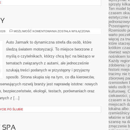
E
sprzęty kilk
Ten model by
czasem okaz
estetycznie 
PY
jednorazowyc
Przestajemy 
Rzemiosło p
GIGANCI
2026
MOŻLIWOŚĆ KOMENTOWANIA
ZOSTAŁA WYŁĄCZONA
Z
warto poczek
EUROPY
więcej za tr
Auto Jarmark to dynamiczna strefa dla osób, które
które starzej
krótkim czas
śledzą światem motoryzacji. To miejsce tworzone z
również ważn
myślą o czytelnikach, którzy chcą być na bieżąco w
nośnikiem lok
Każdy region
tematach związanych z autami, ale jednocześnie
zdobienia i 
historii miej
szukają treści podanych w przystępny i przyjazny
tracimy nie 
sposób. Strona skupia się na tym, co dla kierowców,
zbiorowej pa
rzemiosłem 
bserwujących rozwój branży jest naprawdę istotne: nowych
wielu osób t
, bezpieczeństwie, ekologii, testach, porównaniach oraz
kulturowej.
ciekawości, 
anych z […]
czasem w św
miejscach dz
lokalna albo 
YCIE PO ŚLUBIE
rzemieślnic
właśnie w ta
szansę na da
zmęczenie 
Y SPA