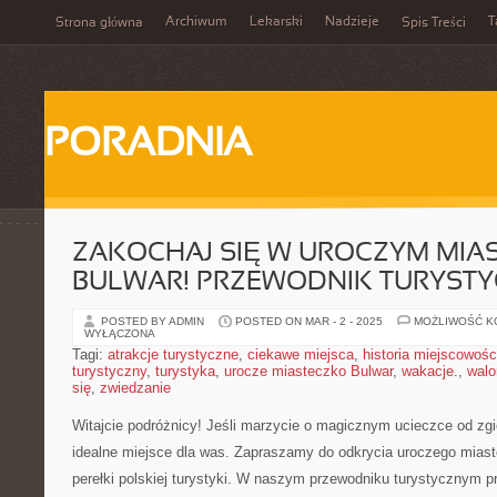
Archiwum
Lekarski
Nadzieje
T
Strona główna
Spis Treści
PORADNIA
ZAKOCHAJ SIĘ W UROCZYM MIA
BULWAR! PRZEWODNIK TURYST
POSTED BY ADMIN
POSTED ON MAR - 2 - 2025
MOŻLIWOŚĆ 
WYŁĄCZONA
Tagi:
atrakcje turystyczne
,
ciekawe miejsca
,
historia miejscowośc
turystyczny
,
turystyka
,
urocze miasteczko Bulwar
,
wakacje.
,
walo
się
,
zwiedzanie
Witajcie⁣ podróżnicy! Jeśli marzycie⁤ o magicznym ucieczce od zg
idealne miejsce‍ dla ‍was. Zapraszamy do odkrycia uroczego miast
perełki polskiej turystyki. ‌W naszym przewodniku turystycznym 