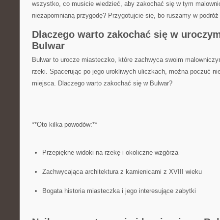
wszystko, co musicie ⁢wiedzieć, aby zakochać‍ się ‌w tym malown
niezapomnianą przygodę? Przygotujcie się, bo ruszamy ⁤w podróż
Dlaczego warto‍ zakochać się w uroczy
Bulwar
Bulwar to urocze miasteczko, które zachwyca swoim⁢ malownicz
rzeki. ⁣Spacerując​ po jego urokliwych uliczkach,⁣ można poczuć n
miejsca. Dlaczego warto zakochać się w Bulwar?
**Oto kilka powodów:**
Przepiękne widoki ⁣na rzekę i⁢ okoliczne wzgórza
Zachwycająca architektura z ‍kamienicami z XVIII wieku
Bogata historia miasteczka i jego ‍interesujące zabytki