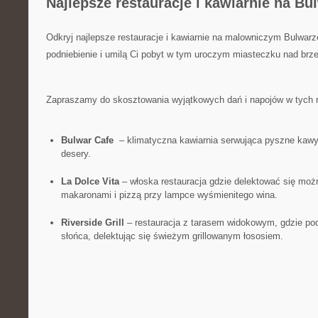
Najlepsze restauracje i kawiarnie na⁣ Bu
Odkryj najlepsze restauracje ⁢i ⁢kawiarnie​ na malowniczym Bulwar
podniebienie i⁣ umilą Ci pobyt w tym uroczym miasteczku​ nad brz
Zapraszamy do skosztowania wyjątkowych dań i napojów w tych 
Bulwar ‍Cafe
⁣ – ⁤klimatyczna kawiarnia serwująca pyszne ⁣kawy
‍desery.
La Dolce Vita
– włoska restauracja gdzie delektować się moż
makaronami i pizzą przy lampce wyśmienitego wina.
Riverside Grill
– restauracja z⁢ tarasem widokowym, gdzie po
słońca, delektując się ⁣świeżym grillowanym łososiem.