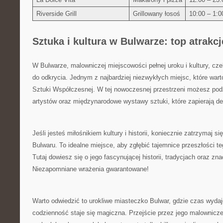
Riverside‌ Grill
Grillowany łosoś
10:00 – 1:0
Sztuka i kultura w Bulwarze: top atrakc
W Bulwarze, malowniczej miejscowości pełnej ‌uroku i kultury, czek
do⁤ odkrycia. Jednym ‍z ⁣najbardziej⁢ niezwykłych ‍miejsc, ⁤które warto
Sztuki Współczesnej.⁣ W tej‍ nowoczesnej przestrzeni możesz ⁢pod
artystów oraz międzynarodowe ⁤wystawy sztuki, które zapierają de
Jeśli jesteś miłośnikiem kultury i ‍historii, koniecznie zatrzyma
Bulwaru.⁣ To⁤ idealne miejsce, aby‌ zgłębić ‌tajemnice ⁤przeszłości t
Tutaj dowiesz się⁢ o jego fascynującej historii, tradycjach oraz zna
Niezapomniane wrażenia gwarantowane!
Warto odwiedzić to urokliwe miasteczko Bulwar,⁣ gdzie czas wydaj
codzienność staje​ się magiczna. Przejście‌ przez jego ⁢malownicze