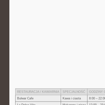
RESTAURACJA / ‌KAWIARNIA
SPECJALNOŚĆ
GODZINY 
Bulwar Cafe
Kawa i ciasta
8:00 – ‌22:0
La ⁢Dolce Vita
Makarony i⁣ pizza
12:00 – 23: