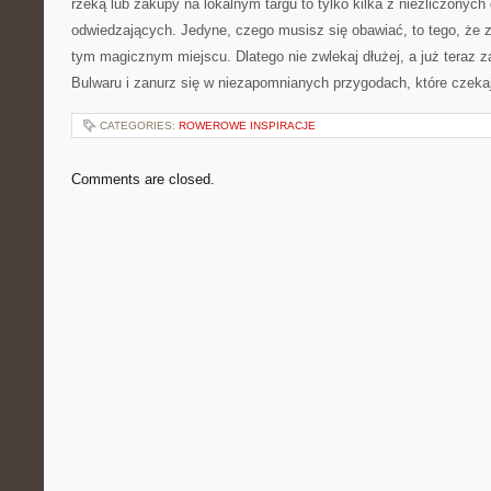
rzeką lub zakupy na lokalnym targu to tylko kilka z‌ niezliczonych
⁣odwiedzających. Jedyne, czego musisz się obawiać, to ‌tego, że 
tym magicznym miejscu. Dlatego nie zwlekaj dłużej, ‍a już teraz 
Bulwaru ​i zanurz się⁤ w niezapomnianych ⁢przygodach, ⁤które czekaj
CATEGORIES:
ROWEROWE INSPIRACJE
Comments are closed.