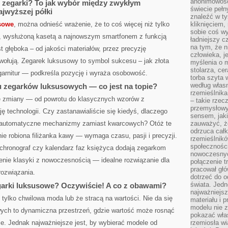
anonimowości
 zegarki? To jak wybór między zwykłym
świecie peł
jwyższej półki
znaleźć w t
sowe
, można odnieść wrażenie, że to coś więcej niż tylko
kliknięciem
sobie coś wy
ą, wysłużoną kasetą a najnowszym smartfonem z funkcją
ładniejszy c
na tym, że n
t głęboka – od jakości materiałów, przez precyzję
człowieka, j
ołują. Zegarek luksusowy to symbol sukcesu – jak złota
myślenia o m
stolarza, ce
garnitur — podkreśla pozycję i wyraża osobowość.
torba szyta 
według własn
 zegarków luksusowych — co jest na topie?
rzemieślnika
 zmiany — od powrotu do klasycznych wzorów z
– takie rzec
przemysłowy
ę technologii. Czy zastanawialiście się kiedyś, dlaczego
sensem, jaki
 w automatyczne mechanizmy zamiast kwarcowych? Otóż te
zauważyć, ż
odrzuca cał
nie robiona filiżanka kawy — wymaga czasu, pasji i precyzji.
rzemieślnikó
społeczności
 chronograf czy kalendarz faz księżyca dodają zegarkom
nowoczesnyc
czenie klasyki z nowoczesnością — idealne rozwiązanie dla
połączenie t
pracował głó
ozwiązania.
dotrzeć do o
świata. Jedn
arki luksusowe? Oczywiście! A co z obawami?
najważniejsz
 tylko chwilowa moda lub że stracą na wartości. Nie da się
materiału i 
modelu nie 
ych to dynamiczna przestrzeń, gdzie wartość może rosnąć
pokazać wła
ie. Jednak najważniejsze jest, by wybierać modele od
rzemiosła wi