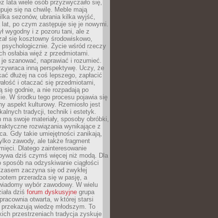
ez lata wiele osób przyzwyczaiło się,
puje się na chwilę. Meble mają
lka sezonów, ubrania kilka wyjść,
a lat, po czym zastępuje się je nowymi.
ł wygodny i z pozoru tani, ale z
ał się kosztowny środowiskowo,
i psychologicznie. Życie wśród rzeczy
h osłabia więź z przedmiotami.
je szanować, naprawiać i rozumieć.
rzywraca inną perspektywę. Uczy, że
ać dłużej na coś lepszego, zapłacić
wałość i otaczać się przedmiotami,
ą się godnie, a nie rozpadają po
ie. W środku tego procesu pojawia się
y aspekt kulturowy. Rzemiosło jest
alnych tradycji, technik i estetyk.
 ma swoje materiały, sposoby obróbki,
praktyczne rozwiązania wynikające z
sca. Gdy takie umiejętności zanikają,
tylko zawody, ale także fragment
mięci. Dlatego zainteresowanie
bywa dziś czymś więcej niż modą. Dla
o sposób na odzyskiwanie ciągłości
 Czasem zaczyna się od zwykłej
potem przeradza się w pasję, a
iadomy wybór zawodowy. W wielu
iała dziś
forum dyskusyjne
grupa
pracownia otwarta, w której starsi
y przekazują wiedzę młodszym. To
kich przestrzeniach tradycja zyskuje