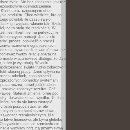
lsze życie. Nie bez znaczenia jest też
bezosobowym doświadczeniem
lient coraz częściej nie chce
nie produktu. Chce wiedzieć, kto go
czego powstał, ile czasu zajęło
dlaczego wygląda właśnie tak. Szuka
ci, bo ta stała się rzadkością. W
rzemieślnikiem nie ma perfekcyjnie
korporacyjnej narracji. Jest za to
eriał, proces, opowieść o pracy i
czciwa rozmowa o ograniczeniach.
dczenie bywa bardziej wartościowe niż
onieważ tworzy relację opartą na
emiosło wraca również dlatego, że daje
 które je wykonują. W wielu
półczesnego świata trudno zobaczyć
ekt własnej pracy. Dzień upływa na
ortach, tabelach, spotkaniach i
ozproszonych pomiędzy systemami.
aca ręczna, nawet jeśli trudna i
 pozwala zobaczyć rezultat. Coś
rawdę. Materiał zmienia formę pod
zy, doświadczenia i wysiłku. To daje
której nie da się łatwo zastąpić.
ć osób porzuca stabilne, ale
e psychicznie ścieżki zawodowe i
w zawodach rzemieślniczych. Nie
to łatwe finansowo, ale bywa głęboko
 Oczywiście renesans rzemiosła nie
 nagle wszyscy porzucą przemysłową