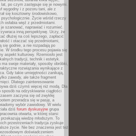
a lat, po czym zastępuje się je nowymi.
ł wygodny i z pozoru tani, ale z
ał się kosztowny środowiskowo,
i psychologicznie. Życie wśród rzeczy
h osłabia więź z przedmiotami.
je szanować, naprawiać i rozumieć.
rzywraca inną perspektywę. Uczy, że
ać dłużej na coś lepszego, zapłacić
wałość i otaczać się przedmiotami,
ą się godnie, a nie rozpadają po
ie. W środku tego procesu pojawia się
y aspekt kulturowy. Rzemiosło jest
alnych tradycji, technik i estetyk.
 ma swoje materiały, sposoby obróbki,
praktyczne rozwiązania wynikające z
sca. Gdy takie umiejętności zanikają,
tylko zawody, ale także fragment
mięci. Dlatego zainteresowanie
bywa dziś czymś więcej niż modą. Dla
o sposób na odzyskiwanie ciągłości
 Czasem zaczyna się od zwykłej
potem przeradza się w pasję, a
iadomy wybór zawodowy. W wielu
iała dziś
forum dyskusyjne
grupa
pracownia otwarta, w której starsi
y przekazują wiedzę młodszym. To
kich przestrzeniach tradycja zyskuje
lsze życie. Nie bez znaczenia jest też
bezosobowym doświadczeniem