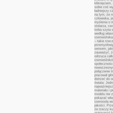
kliknięciem
sobie coś wy
ładniejszy c
na tym, że n
człowieka, j
myślenia o m
stolarza, ce
torba szyta 
według własn
rzemieślnika
– takie rzec
przemysłowy
sensem, jaki
zauważyć, ż
odrzuca cał
rzemieślnikó
społeczności
nowoczesnyc
połączenie t
pracował głó
dotrzeć do o
świata. Jedn
najważniejsz
materiału i 
modelu nie 
pokazać wła
rzemiosła wi
jakości. Prz
że rzeczy ku
wytrzymać ki