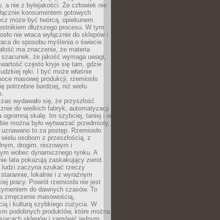
y, a nie z bylejakości. Że człowiek nie
łącznie konsumentem gotowych
lecz może być twórcą, opiekunem
zestnikiem dłuższego procesu. W tym
osło nie wraca wyłącznie do sklepów i
raca do sposobu myślenia o świecie.
ałość ma znaczenie, że materia
a szacunek, że jakość wymaga uwagi,
wartość często kryje się tam, gdzie
ludzkiej ręki. I być może właśnie
poce masowej produkcji, rzemiosło
ię potrzebne bardziej, niż wielu
o.
czas wydawało się, że przyszłość
znie do wielkich fabryk, automatyzacji
a ogromną skalę. Im szybciej, taniej i w
zbie można było wytwarzać przedmioty,
 uznawano to za postęp. Rzemiosło
ę wielu osobom z przeszłością, z
nym, drogim, niszowym i
nym wobec dynamicznego rynku. A
nie lata pokazują zaskakujący zwrot.
j ludzi zaczyna szukać rzeczy
tarannie, lokalnie i z wyraźnym
iej pracy. Powrót rzemiosła nie jest
tymentem do dawnych czasów. To
a zmęczenie masowością,
ą i kulturą szybkiego zużycia. W
nym podobnych produktów, które można
ysiącach sklepów i zamówić jednym