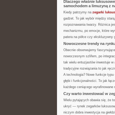
Dlaczego właśnie luksusowe
samochodem a limuzyną z na
Kiedy patrzymy na
zegarki luksu
gadżet. To jak wybór między star
rozpoznawania twarzy. Różnica jes
mechanizmu, po emocje, które wyw
patera na półce czy ekskluzywny 
Nowoczesne trendy na rynku
Obecnie obserwujemy fascynujące
nowoczesnym szlifem, po integracj
tak wielu entuzjastów inwestuje
tradycyjne rozwiązania to jak ręcz
A technologia? Nowe funkcje typu
głębi i funkcjonalności. To jak łą
każdego ceniącego wyrafinowane r
Czy warto inwestować w zeg
Wielu pytających obawia się, że to
ukryć — rynek zegarków luksusow
niczym dobra inwestycja na giełdz