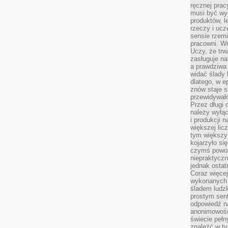
ręcznej prac
musi być wy
produktów, 
rzeczy i uc
sensie rzemi
pracowni. W
Uczy, że trw
zasługuje n
a prawdziwa 
widać ślady 
dlatego, w e
znów staje s
przewidywał
Przez długi 
należy wyłąc
i produkcji n
większej lic
tym większy
kojarzyło si
czymś powol
niepraktycz
jednak ostat
Coraz więce
wykonanych s
śladem ludzk
prostym sen
odpowiedź n
anonimowości
świecie peł
znaleźć w t