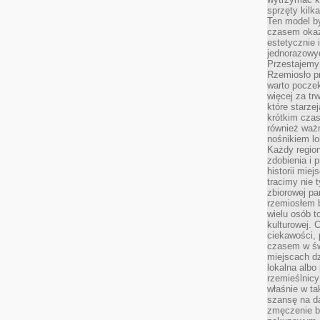
sprzęty kilk
Ten model by
czasem okaz
estetycznie 
jednorazowyc
Przestajemy 
Rzemiosło p
warto poczek
więcej za tr
które starzej
krótkim czas
również ważn
nośnikiem lok
Każdy region
zdobienia i 
historii miej
tracimy nie 
zbiorowej pa
rzemiosłem 
wielu osób t
kulturowej.
ciekawości, 
czasem w św
miejscach dz
lokalna albo 
rzemieślnic
właśnie w ta
szansę na da
zmęczenie 