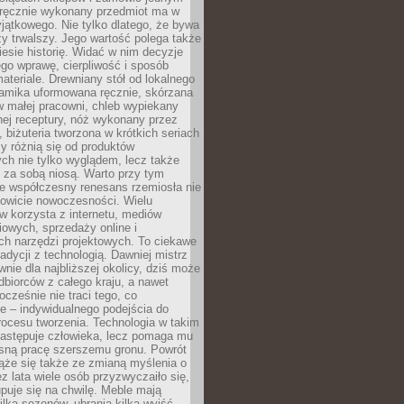
, ręcznie wykonany przedmiot ma w
jątkowego. Nie tylko dlatego, że bywa
zy trwalszy. Jego wartość polega także
iesie historię. Widać w nim decyzje
ego wprawę, cierpliwość i sposób
ateriale. Drewniany stół od lokalnego
ramika uformowana ręcznie, skórzana
w małej pracowni, chleb wypiekany
ej receptury, nóż wykonany przez
, biżuteria tworzona w krótkich seriach
zy różnią się od produktów
ch nie tylko wyglądem, lecz także
 za sobą niosą. Warto przy tym
e współczesny renesans rzemiosła nie
kowicie nowoczesności. Wielu
w korzysta z internetu, mediów
owych, sprzedaży online i
h narzędzi projektowych. To ciekawe
radycji z technologią. Dawniej mistrz
wnie dla najbliższej okolicy, dziś może
dbiorców z całego kraju, a nawet
ocześnie nie traci tego, co
e – indywidualnego podejścia do
procesu tworzenia. Technologia w takim
zastępuje człowieka, lecz pomaga mu
sną pracę szerszemu gronu. Powrót
ąże się także ze zmianą myślenia o
ez lata wiele osób przyzwyczaiło się,
puje się na chwilę. Meble mają
lka sezonów, ubrania kilka wyjść,