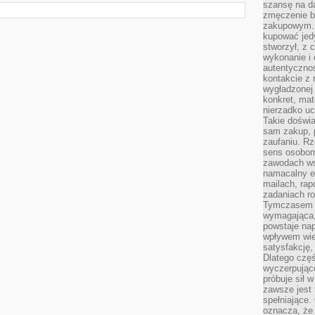
szansę na da
zmęczenie 
zakupowym. K
kupować jedy
stworzył, z 
wykonanie i 
autentycznoś
kontakcie z 
wygładzonej 
konkret, mat
nierzadko u
Takie doświa
sam zakup, p
zaufaniu. Rz
sens osobom,
zawodach ws
namacalny ef
mailach, rap
zadaniach r
Tymczasem pr
wymagająca,
powstaje nap
wpływem wied
satysfakcję, 
Dlatego częś
wyczerpując
próbuje sił 
zawsze jest 
spełniające.
oznacza, że