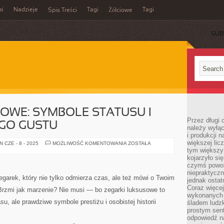
ki
Nadzieje
Tagi
Tagi
Spis Treści
Żółciowe
SUB
OWE: SYMBOLE STATUSU I
Przez długi 
GO GUSTU
należy wyłąc
i produkcji n
większej lic
ZEGARKI
 CZE - 8 - 2025
MOŻLIWOŚĆ KOMENTOWANIA
ZOSTAŁA
LUKSUSOWE:
tym większy
SYMBOLE
kojarzyło si
STATUSU
czymś powol
I
WYRAFINOWANEGO
niepraktycz
GUSTU
garek, który nie tylko odmierza czas, ale też mówi o Twoim
jednak ostat
Coraz więce
 Brzmi jak marzenie? Nie musi — bo zegarki luksusowe to
wykonanych s
su, ale prawdziwe symbole prestiżu i osobistej historii
śladem ludzk
prostym sen
odpowiedź n