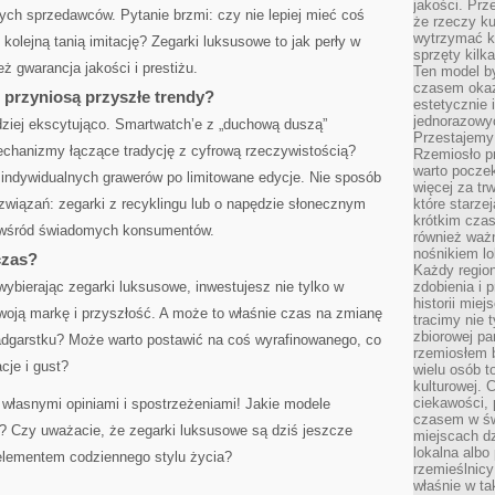
jakości. Prz
h sprzedawców. Pytanie brzmi: czy nie lepiej mieć coś
że rzeczy ku
wytrzymać ki
 kolejną tanią imitację? Zegarki luksusowe to jak perły w
sprzęty kilk
eż gwarancja jakości i prestiżu.
Ten model by
czasem okaz
 przyniosą przyszłe trendy?
estetycznie 
jednorazowyc
dziej ekscytująco. Smartwatch’e z „duchową duszą”
Przestajemy 
chanizmy łączące tradycję z cyfrową rzeczywistością?
Rzemiosło p
warto poczek
 indywidualnych grawerów po limitowane edycje. Nie sposób
więcej za tr
związań: zegarki z recyklingu lub o napędzie słonecznym
które starzej
krótkim czas
ne wśród świadomych konsumentów.
również ważn
nośnikiem lok
czas?
Każdy region
wybierając zegarki luksusowe, inwestujesz nie tylko w
zdobienia i 
historii miej
woją markę i przyszłość. A może to właśnie czas na zmianę
tracimy nie 
zbiorowej pa
nadgarstku? Może warto postawić na coś wyrafinowanego, co
rzemiosłem 
cje i gust?
wielu osób t
kulturowej.
ciekawości, 
własnymi opiniami i spostrzeżeniami! Jakie modele
czasem w św
? Czy uważacie, że zegarki luksusowe są dziś jeszcze
miejscach dz
lokalna albo 
elementem codziennego stylu życia?
rzemieślnic
właśnie w ta