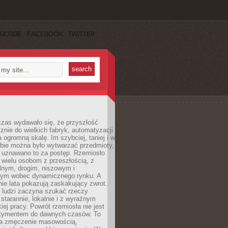
SCRIBE
FACEBOOK
TWITTER
czas wydawało się, że przyszłość
znie do wielkich fabryk, automatyzacji
a ogromną skalę. Im szybciej, taniej i w
zbie można było wytwarzać przedmioty,
 uznawano to za postęp. Rzemiosło
ę wielu osobom z przeszłością, z
nym, drogim, niszowym i
nym wobec dynamicznego rynku. A
nie lata pokazują zaskakujący zwrot.
j ludzi zaczyna szukać rzeczy
tarannie, lokalnie i z wyraźnym
iej pracy. Powrót rzemiosła nie jest
tymentem do dawnych czasów. To
a zmęczenie masowością,