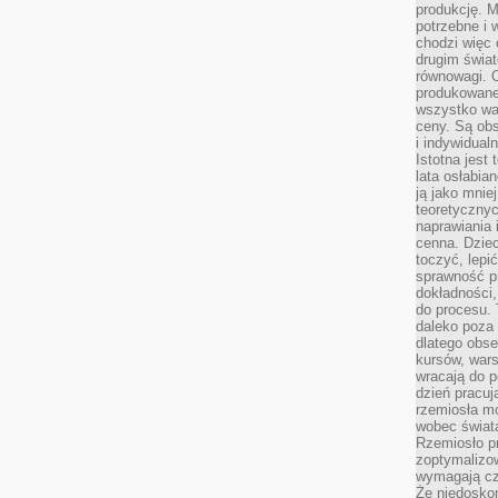
produkcję. 
potrzebne i 
chodzi więc
drugim świat
równowagi. 
produkowane
wszystko wa
ceny. Są obs
i indywidual
Istotna jest
lata osłabia
ją jako mniej
teoretyczny
naprawiania 
cenna. Dziec
toczyć, lepi
sprawność pr
dokładności,
do procesu. 
daleko poza
dlatego obse
kursów, wars
wracają do 
dzień pracuj
rzemiosła mo
wobec świata
Rzemiosło p
zoptymalizo
wymagają cza
Że niedoskon