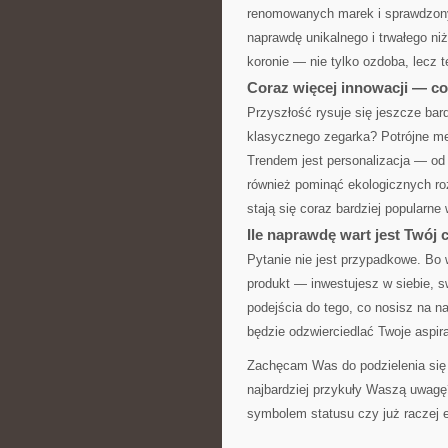
renomowanych marek i sprawdzonyc
naprawdę unikalnego i trwałego niż
koronie — nie tylko ozdoba, lecz t
Coraz więcej innowacji — co
Przyszłość rysuje się jeszcze bar
klasycznego zegarka? Potrójne me
Trendem jest personalizacja — od
również pominąć ekologicznych ro
stają się coraz bardziej popular
Ile naprawdę wart jest Twój 
Pytanie nie jest przypadkowe. Bo 
produkt — inwestujesz w siebie, s
podejścia do tego, co nosisz na 
będzie odzwierciedlać Twoje aspira
Zachęcam Was do podzielenia się 
najbardziej przykuły Waszą uwagę
symbolem statusu czy już raczej 