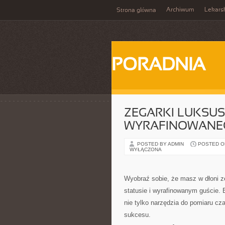
Archiwum
Lekars
Strona główna
PORADNIA
ZEGARKI LUKSUS
WYRAFINOWANE
POSTED BY ADMIN
POSTED ON
WYŁĄCZONA
Wyobraź sobie, że masz w dłoni ze
statusie i wyrafinowanym guście.
nie tylko narzędzia do pomiaru cza
sukcesu.