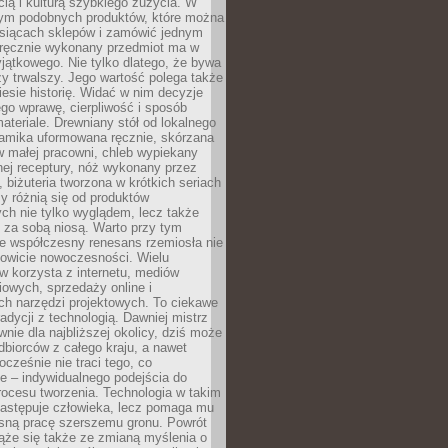
ą i kulturą szybkiego zużycia. W
nym podobnych produktów, które można
ysiącach sklepów i zamówić jednym
, ręcznie wykonany przedmiot ma w
jątkowego. Nie tylko dlatego, że bywa
zy trwalszy. Jego wartość polega także
iesie historię. Widać w nim decyzje
ego wprawę, cierpliwość i sposób
ateriale. Drewniany stół od lokalnego
ramika uformowana ręcznie, skórzana
w małej pracowni, chleb wypiekany
ej receptury, nóż wykonany przez
, biżuteria tworzona w krótkich seriach
zy różnią się od produktów
ch nie tylko wyglądem, lecz także
 za sobą niosą. Warto przy tym
e współczesny renesans rzemiosła nie
kowicie nowoczesności. Wielu
w korzysta z internetu, mediów
owych, sprzedaży online i
h narzędzi projektowych. To ciekawe
radycji z technologią. Dawniej mistrz
wnie dla najbliższej okolicy, dziś może
dbiorców z całego kraju, a nawet
ocześnie nie traci tego, co
e – indywidualnego podejścia do
procesu tworzenia. Technologia w takim
zastępuje człowieka, lecz pomaga mu
sną pracę szerszemu gronu. Powrót
ąże się także ze zmianą myślenia o