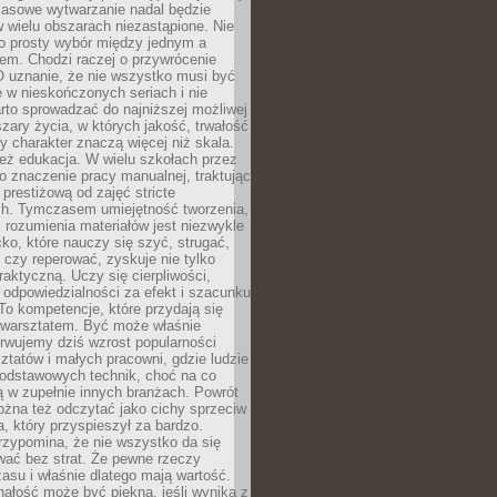
Masowe wytwarzanie nadal będzie
w wielu obszarach niezastąpione. Nie
 o prosty wybór między jednym a
em. Chodzi raczej o przywrócenie
O uznanie, że nie wszystko musi być
 w nieskończonych seriach i nie
rto sprowadzać do najniższej możliwej
zary życia, w których jakość, trwałość
ny charakter znaczą więcej niż skala.
 też edukacja. W wielu szkołach przez
no znaczenie pracy manualnej, traktując
 prestiżową od zajęć stricte
ch. Tymczasem umiejętność tworzenia,
i rozumienia materiałów jest niezwykle
ko, które nauczy się szyć, strugać,
ć czy reperować, zyskuje nie tylko
aktyczną. Uczy się cierpliwości,
 odpowiedzialności za efekt i szacunku
To kompetencje, które przydają się
 warsztatem. Być może właśnie
rwujemy dziś wzrost popularności
ztatów i małych pracowni, gdzie ludzie
podstawowych technik, choć na co
ą w zupełnie innych branżach. Powrót
żna też odczytać jako cichy sprzeciw
, który przyspieszył za bardzo.
rzypomina, że nie wszystko da się
wać bez strat. Że pewne rzeczy
su i właśnie dlatego mają wartość.
ałość może być piękna, jeśli wynika z