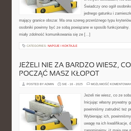
Świadczy ono ogół osobnikó
jednego gatunku i zamiesz
mający granice obszar. Ma ona szereg przeróżnego typu kryterió
osobniki powinny być ze sobą powiązane w sposób funkcjonalny. I
miały zdolność komunikowania się ze […]
CATEGORIES:
NAPOJE I KOKTAJLE
JEŻELI NIE ZA BARDZO WIESZ, C
POCZĄĆ MASZ KŁOPOT
POSTED BY ADMIN
SIE - 16 - 2025
MOŻLIWOŚĆ KOMENTOWA
Jeżeli nie wiesz, co ze so
Inicjując własny prywatny g
powinniśmy zatrudnić też 
Wybierając ich, powinniśmy
uwagę na ich kwalifikacje, 
zapominajmy, iż mają one m