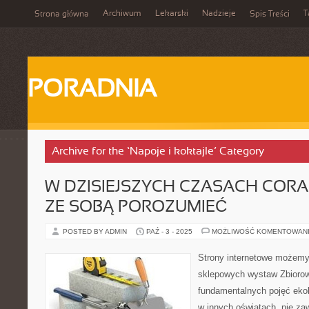
Archiwum
Lekarski
Nadzieje
T
Strona główna
Spis Treści
PORADNIA
Archive for the ‘Napoje i koktajle’ Category
W DZISIEJSZYCH CZASACH CORAZ
ZE SOBĄ POROZUMIEĆ
POSTED BY ADMIN
PAŹ - 3 - 2025
MOŻLIWOŚĆ KOMENTOWAN
Strony internetowe możemy
sklepowych wystaw Zbiorow
fundamentalnych pojęć ekolo
w innych oświatach, nie za