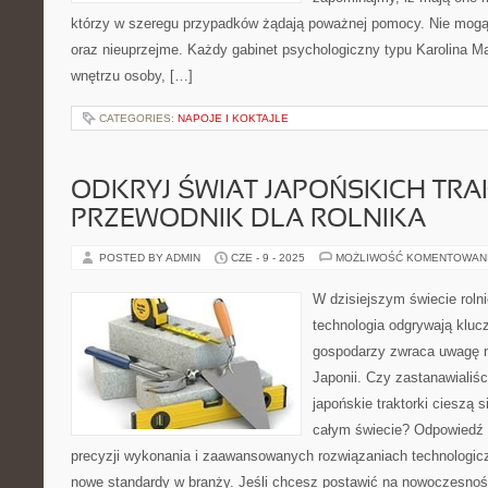
którzy w szeregu przypadków żądają poważnej pomocy. Nie mogą
oraz nieuprzejme. Każdy gabinet psychologiczny typu Karolina 
wnętrzu osoby, […]
CATEGORIES:
NAPOJE I KOKTAJLE
ODKRYJ ŚWIAT JAPOŃSKICH TR
PRZEWODNIK DLA ROLNIKA
POSTED BY ADMIN
CZE - 9 - 2025
MOŻLIWOŚĆ KOMENTOWAN
W dzisiejszym świecie rolni
technologia odgrywają klucz
gospodarzy zwraca uwagę n
Japonii. Czy zastanawialiśc
japońskie traktorki cieszą 
całym świecie? Odpowiedź 
precyzji wykonania i zaawansowanych rozwiązaniach technologic
nowe standardy w branży. Jeśli chcesz postawić na nowoczesność 