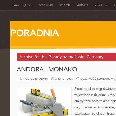
Archiwum
Lekarski
Nadzieje
T
Strona główna
Spis Treści
PORADNIA
Archive for the ‘Porady barmańskie’ Category
ANDORA I MONAKO
POSTED BY ADMIN
GRU - 2 - 2025
MOŻLIWOŚĆ KOMENTOWAN
Zlotoloto.pl to blog stworz
wyjazdach z dziećmi, który 
praktyczne porady oraz op
całym świecie. To miejsce, 
szukające rzetelnych treś