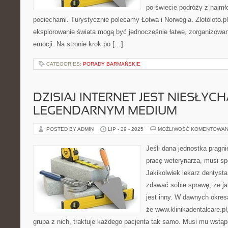
po świecie podróży z najmł
pociechami. Turystycznie polecamy Łotwa i Norwegia. Zlotoloto.p
eksplorowanie świata mogą być jednocześnie łatwe, zorganizowa
emocji. Na stronie krok po […]
CATEGORIES:
PORADY BARMAŃSKIE
DZISIAJ INTERNET JEST NIESŁYCH
LEGENDARNYM MEDIUM
POSTED BY ADMIN
LIP - 29 - 2025
MOŻLIWOŚĆ KOMENTOWAN
Jeśli dana jednostka pragn
pracę weterynarza, musi s
Jakikolwiek lekarz dentysta
zdawać sobie sprawę, że ja
jest inny. W dawnych okre
że www.klinikadentalcare.pl
grupa z nich, traktuje każdego pacjenta tak samo. Musi mu wstąp