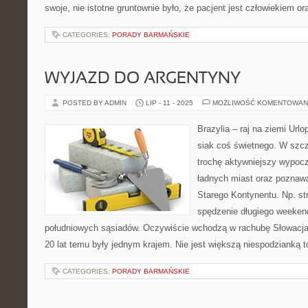
swoje, nie istotne gruntownie było, że pacjent jest człowiekiem or
CATEGORIES:
PORADY BARMAŃSKIE
WYJAZD DO ARGENTYNY
POSTED BY ADMIN
LIP - 11 - 2025
MOŻLIWOŚĆ KOMENTOWAN
Brazylia – raj na ziemi Urlo
siak coś świetnego. W szcz
trochę aktywniejszy wypoc
ładnych miast oraz poznaw
Starego Kontynentu. Np. str
spędzenie długiego weeken
południowych sąsiadów. Oczywiście wchodzą w rachubę Słowacja 
20 lat temu były jednym krajem. Nie jest większą niespodzianką t
CATEGORIES:
PORADY BARMAŃSKIE