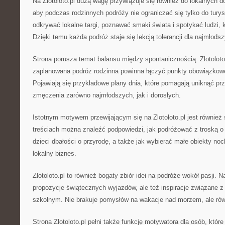
Na Zlotoloto.pl dużą wagę przywiązuje się również do lokalnych 
aby podczas rodzinnych podróży nie ograniczać się tylko do turys
odkrywać lokalne targi, poznawać smaki świata i spotykać ludzi, 
Dzięki temu każda podróż staje się lekcją tolerancji dla najmłods
Strona porusza temat balansu między spontanicznością. Zlotoloto
zaplanowana podróż rodzinna powinna łączyć punkty obowiązkow
Pojawiają się przykładowe plany dnia, które pomagają uniknąć prz
zmęczenia zarówno najmłodszych, jak i dorosłych.
Istotnym motywem przewijającym się na Zlotoloto.pl jest równie
treściach można znaleźć podpowiedzi, jak podróżować z troską o
dzieci dbałości o przyrodę, a także jak wybierać małe obiekty noc
lokalny biznes.
Zlotoloto.pl to również bogaty zbiór idei na podróże wokół pasji. N
propozycje świątecznych wyjazdów, ale też inspiracje związane z
szkolnym. Nie brakuje pomysłów na wakacje nad morzem, ale równ
Strona Zlotoloto.pl pełni także funkcję motywatora dla osób, któr