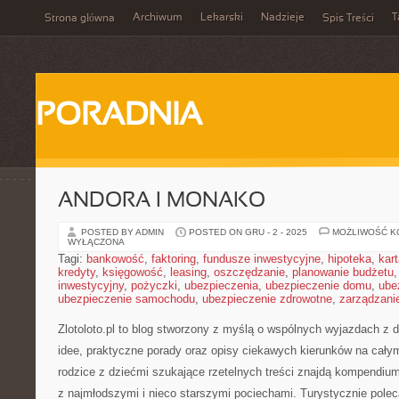
Archiwum
Lekarski
Nadzieje
T
Strona główna
Spis Treści
PORADNIA
ANDORA I MONAKO
POSTED BY ADMIN
POSTED ON GRU - 2 - 2025
MOŻLIWOŚĆ 
WYŁĄCZONA
Tagi:
bankowość
,
faktoring
,
fundusze inwestycyjne
,
hipoteka
,
kar
kredyty
,
księgowość
,
leasing
,
oszczędzanie
,
planowanie budżetu
inwestycyjny
,
pożyczki
,
ubezpieczenia
,
ubezpieczenie domu
,
ube
ubezpieczenie samochodu
,
ubezpieczenie zdrowotne
,
zarządzani
Zlotoloto.pl to blog stworzony z myślą o wspólnych wyjazdach z d
idee, praktyczne porady oraz opisy ciekawych kierunków na całym
rodzice z dziećmi szukające rzetelnych treści znajdą kompendiu
z najmłodszymi i nieco starszymi pociechami. Turystycznie pol