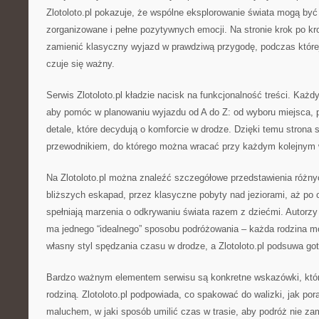
Zlotoloto.pl pokazuje, że wspólne eksplorowanie świata mogą być
zorganizowane i pełne pozytywnych emocji. Na stronie krok po k
zamienić klasyczny wyjazd w prawdziwą przygodę, podczas które
czuje się ważny.
Serwis Zlotoloto.pl kładzie nacisk na funkcjonalność treści. Każdy
aby pomóc w planowaniu wyjazdu od A do Z: od wyboru miejsca, p
detale, które decydują o komforcie w drodze. Dzięki temu strona 
przewodnikiem, do którego można wracać przy każdym kolejnym 
Na Zlotoloto.pl można znaleźć szczegółowe przedstawienia różny
bliższych eskapad, przez klasyczne pobyty nad jeziorami, aż po od
spełniają marzenia o odkrywaniu świata razem z dziećmi. Autorzy 
ma jednego “idealnego” sposobu podróżowania – każda rodzina 
własny styl spędzania czasu w drodze, a Zlotoloto.pl podsuwa go
Bardzo ważnym elementem serwisu są konkretne wskazówki, które
rodziną. Zlotoloto.pl podpowiada, co spakować do walizki, jak por
maluchem, w jaki sposób umilić czas w trasie, aby podróż nie za