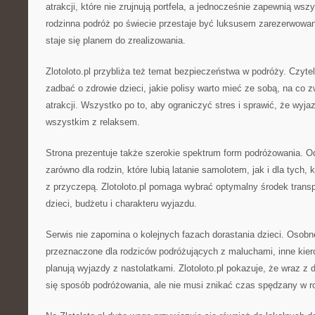
atrakcji, które nie zrujnują portfela, a jednocześnie zapewnią ws
rodzinna podróż po świecie przestaje być luksusem zarezerwowan
staje się planem do zrealizowania.
Zlotoloto.pl przybliża też temat bezpieczeństwa w podróży. Czytel
zadbać o zdrowie dzieci, jakie polisy warto mieć ze sobą, na co
atrakcji. Wszystko po to, aby ograniczyć stres i sprawić, że wyja
wszystkim z relaksem.
Strona prezentuje także szerokie spektrum form podróżowania. Odb
zarówno dla rodzin, które lubią latanie samolotem, jak i dla tych
z przyczepą. Zlotoloto.pl pomaga wybrać optymalny środek tran
dzieci, budżetu i charakteru wyjazdu.
Serwis nie zapomina o kolejnych fazach dorastania dzieci. Osobn
przeznaczone dla rodziców podróżujących z maluchami, inne kier
planują wyjazdy z nastolatkami. Zlotoloto.pl pokazuje, że wraz z 
się sposób podróżowania, ale nie musi znikać czas spędzany w r