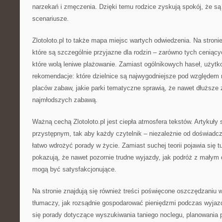
narzekań i zmęczenia. Dzięki temu rodzice zyskują spokój, że są
scenariusze.
Zlotoloto.pl to także mapa miejsc wartych odwiedzenia. Na stronie
które są szczególnie przyjazne dla rodzin – zarówno tych ceniącyc
które wolą leniwe plażowanie. Zamiast ogólnikowych haseł, użytk
rekomendacje: które dzielnice są najwygodniejsze pod względem 
placów zabaw, jakie parki tematyczne sprawią, że nawet dłuższe 
najmłodszych zabawą.
Ważną cechą Zlotoloto.pl jest ciepła atmosfera tekstów. Artykuły
przystępnym, tak aby każdy czytelnik – niezależnie od doświadc
łatwo wdrożyć porady w życie. Zamiast suchej teorii pojawia się tu 
pokazują, że nawet pozornie trudne wyjazdy, jak podróż z małym 
mogą być satysfakcjonujące.
Na stronie znajdują się również treści poświęcone oszczędzaniu w 
tłumaczy, jak rozsądnie gospodarować pieniędzmi podczas wyjaz
się porady dotyczące wyszukiwania taniego noclegu, planowania 