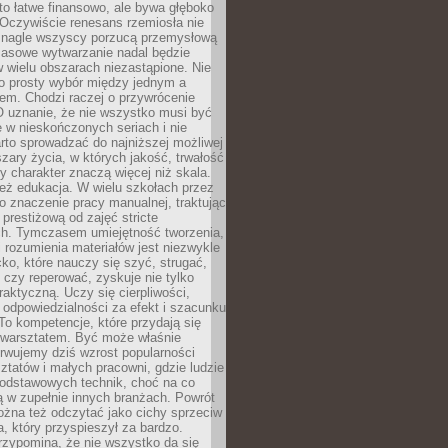
to łatwe finansowo, ale bywa głęboko
 Oczywiście renesans rzemiosła nie
 nagle wszyscy porzucą przemysłową
Masowe wytwarzanie nadal będzie
w wielu obszarach niezastąpione. Nie
 o prosty wybór między jednym a
em. Chodzi raczej o przywrócenie
O uznanie, że nie wszystko musi być
 w nieskończonych seriach i nie
rto sprowadzać do najniższej możliwej
zary życia, w których jakość, trwałość
ny charakter znaczą więcej niż skala.
 też edukacja. W wielu szkołach przez
no znaczenie pracy manualnej, traktując
 prestiżową od zajęć stricte
ch. Tymczasem umiejętność tworzenia,
i rozumienia materiałów jest niezwykle
ko, które nauczy się szyć, strugać,
ć czy reperować, zyskuje nie tylko
aktyczną. Uczy się cierpliwości,
 odpowiedzialności za efekt i szacunku
To kompetencje, które przydają się
 warsztatem. Być może właśnie
rwujemy dziś wzrost popularności
ztatów i małych pracowni, gdzie ludzie
podstawowych technik, choć na co
ą w zupełnie innych branżach. Powrót
żna też odczytać jako cichy sprzeciw
, który przyspieszył za bardzo.
rzypomina, że nie wszystko da się