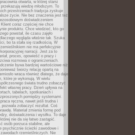
pracownia otwarta, w której starsi
y przekazują wiedzę młodszym. To
kich przestrzeniach tradycja zyskuje
lsze życie. Nie bez znaczenia jest też
bezosobowym doświadczeniem
lient coraz częściej nie chce
nie produktu. Chce wiedzieć, kto go
czego powstał, ile czasu zajęło
dlaczego wygląda właśnie tak. Szuka
ci, bo ta stała się rzadkością. W
rzemieślnikiem nie ma perfekcyjnie
korporacyjnej narracji. Jest za to
eriał, proces, opowieść o pracy i
czciwa rozmowa o ograniczeniach.
dczenie bywa bardziej wartościowe niż
onieważ tworzy relację opartą na
emiosło wraca również dlatego, że daje
 które je wykonują. W wielu
półczesnego świata trudno zobaczyć
ekt własnej pracy. Dzień upływa na
ortach, tabelach, spotkaniach i
ozproszonych pomiędzy systemami.
aca ręczna, nawet jeśli trudna i
 pozwala zobaczyć rezultat. Coś
rawdę. Materiał zmienia formę pod
zy, doświadczenia i wysiłku. To daje
której nie da się łatwo zastąpić.
ć osób porzuca stabilne, ale
e psychicznie ścieżki zawodowe i
w zawodach rzemieślniczych. Nie