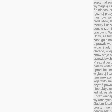
zoptymalizo
wymagają cza
Że niedoskon
ręcznej prac
musi być wy
produktów, 
rzeczy i uc
sensie rzemi
pracowni. W
Uczy, że trw
zasługuje n
a prawdziwa 
widać ślady 
dlatego, w e
znów staje s
przewidywał
Przez długi 
należy wyłąc
i produkcji n
większej lic
tym większy
kojarzyło si
czymś powol
niepraktycz
jednak ostat
Coraz więce
wykonanych s
śladem ludzk
prostym sen
odpowiedź n