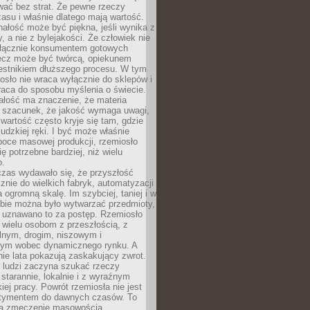
wać bez strat. Że pewne rzeczy
su i właśnie dlatego mają wartość.
ałość może być piękna, jeśli wynika z
y, a nie z bylejakości. Że człowiek nie
łącznie konsumentem gotowych
lecz może być twórcą, opiekunem
zestnikiem dłuższego procesu. W tym
osło nie wraca wyłącznie do sklepów i
raca do sposobu myślenia o świecie.
ałość ma znaczenie, że materia
a szacunek, że jakość wymaga uwagi,
wartość często kryje się tam, gdzie
ludzkiej ręki. I być może właśnie
poce masowej produkcji, rzemiosło
ię potrzebne bardziej, niż wielu
o.
czas wydawało się, że przyszłość
znie do wielkich fabryk, automatyzacji
a ogromną skalę. Im szybciej, taniej i w
zbie można było wytwarzać przedmioty,
 uznawano to za postęp. Rzemiosło
ę wielu osobom z przeszłością, z
nym, drogim, niszowym i
nym wobec dynamicznego rynku. A
nie lata pokazują zaskakujący zwrot.
j ludzi zaczyna szukać rzeczy
tarannie, lokalnie i z wyraźnym
iej pracy. Powrót rzemiosła nie jest
tymentem do dawnych czasów. To
a zmęczenie masowością,