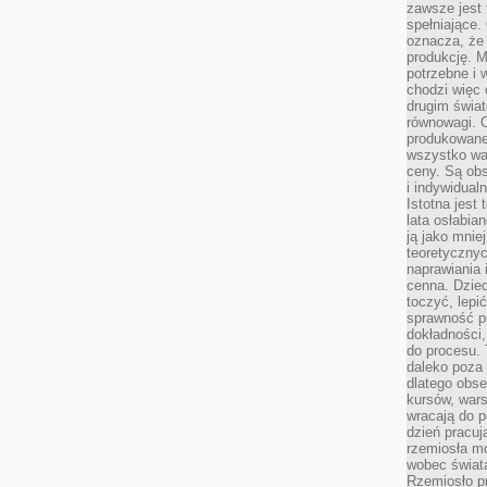
zawsze jest 
spełniające.
oznacza, że
produkcję. 
potrzebne i 
chodzi więc
drugim świat
równowagi. 
produkowane
wszystko wa
ceny. Są obs
i indywidual
Istotna jest
lata osłabia
ją jako mniej
teoretyczny
naprawiania 
cenna. Dziec
toczyć, lepi
sprawność pr
dokładności,
do procesu. 
daleko poza
dlatego obse
kursów, wars
wracają do 
dzień pracuj
rzemiosła mo
wobec świata
Rzemiosło p