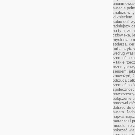
anonimowości
świecie peł
znaleźć w t
kliknięciem
sobie coś wy
ładniejszy c
na tym, że n
człowieka, j
myślenia o m
stolarza, ce
torba szyta 
według własn
rzemieślnika
– takie rzec
przemysłowy
sensem, jaki
zauważyć, ż
odrzuca cał
rzemieślnikó
społeczności
nowoczesnyc
połączenie t
pracował głó
dotrzeć do o
świata. Jedn
najważniejsz
materiału i 
modelu nie 
pokazać wła
rzemiosła wi