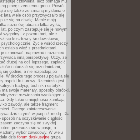
zastępuje człowieka, lecz pomaga mu
sną pracę szerszemu gronu. Powrót
ąże się także ze zmianą myślenia o
ez lata wiele osób przyzwyczaiło się,
puje się na chwilę. Meble mają
lka sezonów, ubrania kilka wyjść,
a lat, po czym zastępuje się je nowymi.
ł wygodny i z pozoru tani, ale z
ał się kosztowny środowiskowo,
i psychologicznie. Życie wśród rzeczy
h osłabia więź z przedmiotami.
je szanować, naprawiać i rozumieć.
rzywraca inną perspektywę. Uczy, że
ać dłużej na coś lepszego, zapłacić
wałość i otaczać się przedmiotami,
ą się godnie, a nie rozpadają po
ie. W środku tego procesu pojawia się
y aspekt kulturowy. Rzemiosło jest
alnych tradycji, technik i estetyk.
 ma swoje materiały, sposoby obróbki,
praktyczne rozwiązania wynikające z
sca. Gdy takie umiejętności zanikają,
tylko zawody, ale także fragment
mięci. Dlatego zainteresowanie
bywa dziś czymś więcej niż modą. Dla
o sposób na odzyskiwanie ciągłości
 Czasem zaczyna się od zwykłej
potem przeradza się w pasję, a
iadomy wybór zawodowy. W wielu
iała dziś
forum dyskusyjne
grupa