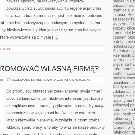
nowsze sposoby na rozwiązywanie kłopotów
modelu nie 
pokazać wła
powiązanych z żywotnością aut. Tu regeneracja turbin
rzemiosła wi
jakości. Prz
oraz sama branża mechaniki jest niezmiernie rentowne
że rzeczy ku
sztat umie być nadzwyczaj dochodowym pomysłem. Trafna
wytrzymać ki
sprzęty kilk
ny błyskawicznie się kieruje zważając na stan krajowych
Ten model by
które wytwarzane są z myślą […]
czasem okaz
estetycznie 
jednorazowyc
JĄCYCH
Przestajemy 
Rzemiosło p
warto poczek
więcej za tr
 PROMOWAĆ WŁASNĄ FIRMĘ?
które starzej
krótkim czas
również ważn
W
025
MOŻLIWOŚĆ KOMENTOWANIA
ZOSTAŁA WYŁĄCZONA
nośnikiem lok
JAKI
SPOSÓB
Każdy region
PROMOWAĆ
Co zrobić, aby skuteczniej zareklamować swoją firmę?
zdobienia i 
WŁASNĄ
historii miej
FIRMĘ?
Obecnie kierowanie jakimkolwiek interesem jest bardzo
tracimy nie 
zbiorowej pa
skomplikowanym i raczej ryzykownym rzeczą. Sytuacja
rzemiosłem 
ekonomiczna w większości krajów jest w ostatnich
wielu osób t
kulturowej.
latach niezwykle niepewna, w związku z czym trzeba
ciekawości, 
wkładać sporo pracy w to aby to właśnie nasze produkty
czasem w św
miejscach dz
onsumenci. Dlatego też tak ważny obecnie jest doskonały