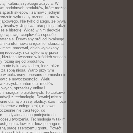
ą i kulturą szybkiego zużycia. W
nym podobnych produktów, które można
ysiącach sklepów i zamówić jednym
, ręcznie wykonany przedmiot ma w
jątkowego. Nie tylko dlatego, że bywa
zy trwalszy. Jego wartość polega także
iesie historię. Widać w nim decyzje
ego wprawę, cierpliwość i sposób
ateriale. Drewniany stół od lokalnego
ramika uformowana ręcznie, skórzana
w małej pracowni, chleb wypiekany
ej receptury, nóż wykonany przez
, biżuteria tworzona w krótkich seriach
zy różnią się od produktów
ch nie tylko wyglądem, lecz także
 za sobą niosą. Warto przy tym
e współczesny renesans rzemiosła nie
kowicie nowoczesności. Wielu
w korzysta z internetu, mediów
owych, sprzedaży online i
h narzędzi projektowych. To ciekawe
radycji z technologią. Dawniej mistrz
wnie dla najbliższej okolicy, dziś może
dbiorców z całego kraju, a nawet
ocześnie nie traci tego, co
e – indywidualnego podejścia do
procesu tworzenia. Technologia w takim
zastępuje człowieka, lecz pomaga mu
sną pracę szerszemu gronu. Powrót
ąże się także ze zmianą myślenia o