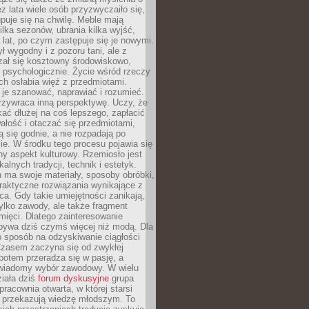
ez lata wiele osób przyzwyczaiło się,
puje się na chwilę. Meble mają
lka sezonów, ubrania kilka wyjść,
a lat, po czym zastępuje się je nowymi.
ł wygodny i z pozoru tani, ale z
ał się kosztowny środowiskowo,
i psychologicznie. Życie wśród rzeczy
h osłabia więź z przedmiotami.
je szanować, naprawiać i rozumieć.
rzywraca inną perspektywę. Uczy, że
ać dłużej na coś lepszego, zapłacić
wałość i otaczać się przedmiotami,
ą się godnie, a nie rozpadają po
ie. W środku tego procesu pojawia się
y aspekt kulturowy. Rzemiosło jest
alnych tradycji, technik i estetyk.
 ma swoje materiały, sposoby obróbki,
praktyczne rozwiązania wynikające z
sca. Gdy takie umiejętności zanikają,
tylko zawody, ale także fragment
mięci. Dlatego zainteresowanie
bywa dziś czymś więcej niż modą. Dla
o sposób na odzyskiwanie ciągłości
 Czasem zaczyna się od zwykłej
potem przeradza się w pasję, a
iadomy wybór zawodowy. W wielu
iała dziś
forum dyskusyjne
grupa
pracownia otwarta, w której starsi
y przekazują wiedzę młodszym. To