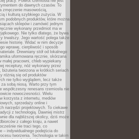
iej pracy. Powrót rzemiosła nie jest
tymentem do dawnych czasów. To
a zmęczenie masowością,
ą i kulturą szybkiego zużycia. W
nym podobnych produktów, które można
ysiącach sklepów i zamówić jednym
, ręcznie wykonany przedmiot ma w
jątkowego. Nie tylko dlatego, że bywa
zy trwalszy. Jego wartość polega także
iesie historię. Widać w nim decyzje
ego wprawę, cierpliwość i sposób
ateriale. Drewniany stół od lokalnego
ramika uformowana ręcznie, skórzana
w małej pracowni, chleb wypiekany
ej receptury, nóż wykonany przez
, biżuteria tworzona w krótkich seriach
zy różnią się od produktów
ch nie tylko wyglądem, lecz także
 za sobą niosą. Warto przy tym
e współczesny renesans rzemiosła nie
kowicie nowoczesności. Wielu
w korzysta z internetu, mediów
owych, sprzedaży online i
h narzędzi projektowych. To ciekawe
radycji z technologią. Dawniej mistrz
wnie dla najbliższej okolicy, dziś może
dbiorców z całego kraju, a nawet
ocześnie nie traci tego, co
e – indywidualnego podejścia do
procesu tworzenia. Technologia w takim