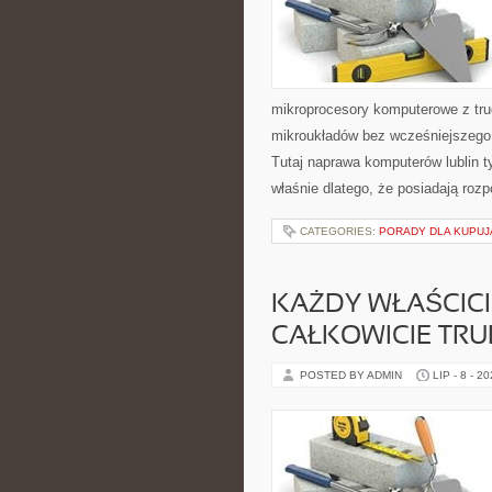
mikroprocesory komputerowe z tr
mikroukładów bez wcześniejszego 
Tutaj naprawa komputerów lublin ty
właśnie dlatego, że posiadają roz
CATEGORIES:
PORADY DLA KUPU
KAŻDY WŁAŚCIC
CAŁKOWICIE TR
POSTED BY ADMIN
LIP - 8 - 2