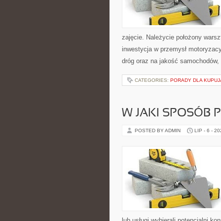
zajęcie. Należycie położony war
inwestycja w przemysł motoryzacyj
dróg oraz na jakość samochodów, 
CATEGORIES:
PORADY DLA KUPU
W JAKI SPOSÓB
POSTED BY ADMIN
LIP - 6 - 2
lub usługi wybierali potencjalni k