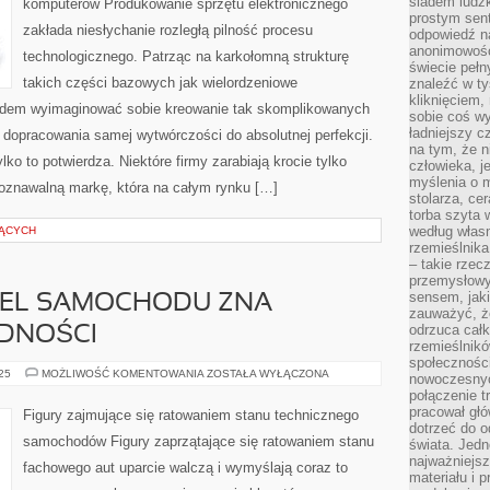
śladem ludzk
komputerów Produkowanie sprzętu elektronicznego
FIRMY
prostym sen
KULTOWE
zakłada niesłychanie rozległą pilność procesu
Z
odpowiedź n
PRODUKCJI
anonimowości
KOMPUTERÓW
technologicznego. Patrząc na karkołomną strukturę
świecie peł
takich części bazowych jak wielordzeniowe
znaleźć w t
kliknięciem
udem wyimaginować sobie kreowanie tak skomplikowanych
sobie coś wy
ładniejszy c
dopracowania samej wytwórczości do absolutnej perfekcji.
na tym, że n
lko to potwierdza. Niektóre firmy zarabiają krocie tylko
człowieka, j
myślenia o m
poznawalną markę, która na całym rynku […]
stolarza, ce
torba szyta 
według własn
JĄCYCH
rzemieślnika
– takie rzec
przemysłowy
sensem, jaki
IEL SAMOCHODU ZNA
zauważyć, ż
odrzuca cał
UDNOŚCI
rzemieślnikó
społeczności
KAŻDY
025
MOŻLIWOŚĆ KOMENTOWANIA
ZOSTAŁA WYŁĄCZONA
nowoczesnyc
WŁAŚCICIEL
połączenie t
SAMOCHODU
ZNA
pracował głó
Figury zajmujące się ratowaniem stanu technicznego
CAŁKOWICIE
dotrzeć do o
TRUDNOŚCI
samochodów Figury zaprzątające się ratowaniem stanu
świata. Jedn
najważniejsz
fachowego aut uparcie walczą i wymyślają coraz to
materiału i 