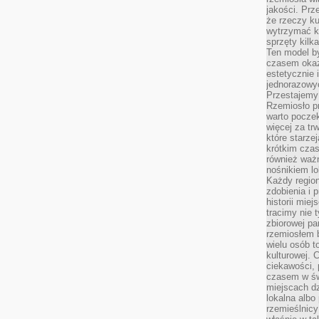
jakości. Prz
że rzeczy ku
wytrzymać ki
sprzęty kilk
Ten model by
czasem okaz
estetycznie 
jednorazowyc
Przestajemy 
Rzemiosło p
warto poczek
więcej za tr
które starzej
krótkim czas
również ważn
nośnikiem lok
Każdy region
zdobienia i 
historii miej
tracimy nie 
zbiorowej pa
rzemiosłem 
wielu osób t
kulturowej.
ciekawości, 
czasem w św
miejscach dz
lokalna albo 
rzemieślnic