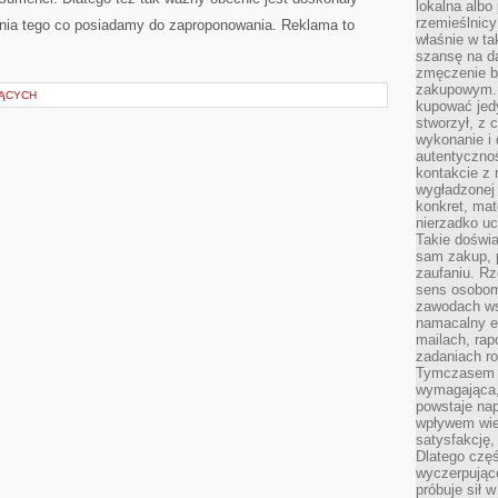
lokalna albo 
rzemieślnic
nia tego co posiadamy do zaproponowania. Reklama to
właśnie w ta
szansę na da
zmęczenie 
zakupowym. K
JĄCYCH
kupować jedy
stworzył, z 
wykonanie i 
autentycznoś
kontakcie z 
wygładzonej 
konkret, mat
nierzadko u
Takie doświa
sam zakup, p
zaufaniu. Rz
sens osobom,
zawodach ws
namacalny ef
mailach, rap
zadaniach r
Tymczasem pr
wymagająca,
powstaje nap
wpływem wied
satysfakcję, 
Dlatego częś
wyczerpując
próbuje sił 