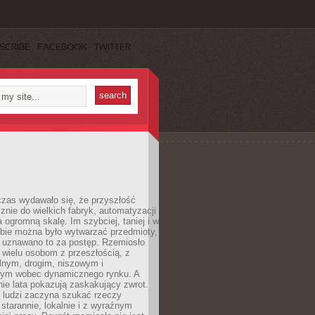
SCRIBE
FACEBOOK
TWITTER
czas wydawało się, że przyszłość
znie do wielkich fabryk, automatyzacji
a ogromną skalę. Im szybciej, taniej i w
zbie można było wytwarzać przedmioty,
 uznawano to za postęp. Rzemiosło
ę wielu osobom z przeszłością, z
nym, drogim, niszowym i
nym wobec dynamicznego rynku. A
nie lata pokazują zaskakujący zwrot.
j ludzi zaczyna szukać rzeczy
tarannie, lokalnie i z wyraźnym