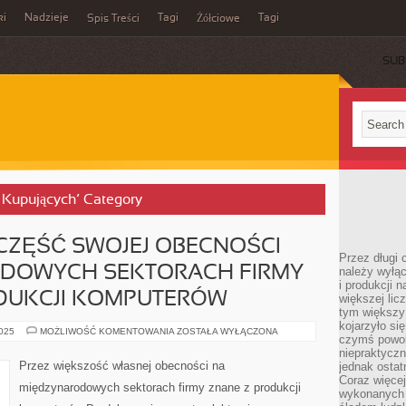
ki
Nadzieje
Tagi
Tagi
Spis Treści
Żółciowe
SUB
a Kupujących’ Category
CZĘŚĆ SWOJEJ OBECNOŚCI
Przez długi 
DOWYCH SEKTORACH FIRMY
należy wyłąc
i produkcji n
DUKCJI KOMPUTERÓW
większej lic
tym większy
kojarzyło si
PRZEZ
2025
MOŻLIWOŚĆ KOMENTOWANIA
ZOSTAŁA WYŁĄCZONA
czymś powol
WIĘKSZA
CZĘŚĆ
niepraktycz
SWOJEJ
Przez większość własnej obecności na
jednak ostat
OBECNOŚCI
Coraz więce
NA
międzynarodowych sektorach firmy znane z produkcji
MIĘDZYNARODOWYCH
wykonanych s
SEKTORACH