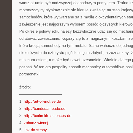
warsztat umie być nadzwyczaj dochodowym pomysłem. Trafna in
motoryzacyjny błyskawicznie się kieruje zważając na stan krajow
samochodów, które wytwarzane są z myślą o okcydentalnych sta
zawieszenie jest najgorszym wyborem pośród ojczystych kierowcó
Po okresie połowy roku należy bezzwłocznie udać się do mechanik
odratować zawieszenie. Kojarzy się to z magicznymi kosztami z
które kreują samochody na tym metalu. Same wahacze do jedneg
około trzystu do czterystu pięćdziesięciu złotych, a zaznaczmy, ż
minimum osiem, a może być nawet szesnaście. Właśnie dlatego p
poznań. W ten oto pospolity sposób mechanicy automobilowi posi
portmonetki.
źródło:
———————————
1.
http://art-of-motive.de
2.
http://bandosambado.de
3.
http://berlin-life-sciences.de
4.
zobacz więcej
5.
link do strony