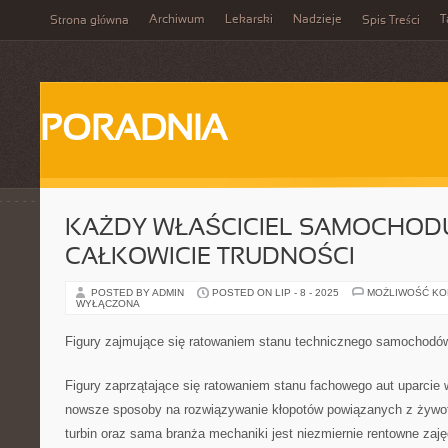
Archiwum
Lekarski
Nadzieje
T
Strona główna
Spis Treści
PORADNIA
KAŻDY WŁAŚCICIEL SAMOCHOD
CAŁKOWICIE TRUDNOŚCI
POSTED BY ADMIN
POSTED ON LIP - 8 - 2025
MOŻLIWOŚĆ K
WYŁĄCZONA
Figury zajmujące się ratowaniem stanu technicznego samochodó
Figury zaprzątające się ratowaniem stanu fachowego aut uparcie 
nowsze sposoby na rozwiązywanie kłopotów powiązanych z żywot
turbin oraz sama branża mechaniki jest niezmiernie rentowne zaję