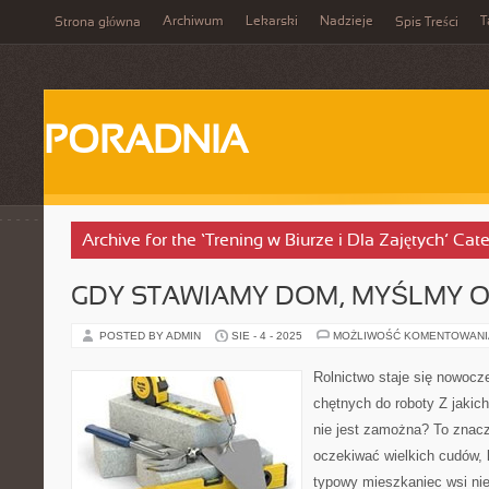
Archiwum
Lekarski
Nadzieje
T
Strona główna
Spis Treści
PORADNIA
Archive for the ‘Trening w Biurze i Dla Zajętych’ Cat
GDY STAWIAMY DOM, MYŚLMY O
POSTED BY ADMIN
SIE - 4 - 2025
MOŻLIWOŚĆ KOMENTOWAN
Rolnictwo staje się nowocz
chętnych do roboty Z jakic
nie jest zamożna? To znac
oczekiwać wielkich cudów, l
typowy mieszkaniec wsi nie