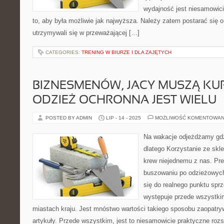
wydajność jest niesamowicie
to, aby była możliwie jak najwyższa. Należy zatem postarać się o
utrzymywali się w przeważającej […]
CATEGORIES:
TRENING W BIURZE I DLA ZAJĘTYCH
BIZNESMENÓW, JACY MUSZĄ K
ODZIEŻ OCHRONNA JEST WIELU
POSTED BY ADMIN
LIP - 14 - 2025
MOŻLIWOŚĆ KOMENTOWAN
Na wakacje odjeżdżamy gd
dlatego Korzystanie ze skl
krew niejednemu z nas. Pr
buszowaniu po odzieżowych 
się do realnego punktu spr
występuje przede wszystki
miastach kraju. Jest mnóstwo wartości takiego sposobu zaopatry
artykuły. Przede wszystkim, jest to niesamowicie praktyczne roz