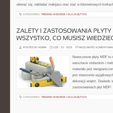
ubierać się, nakładać makijażu oraz stać w kilometrowych korkac
CATEGORIES:
TRENING W BIURZE I DLA ZAJĘTYCH
ZALETY I ZASTOSOWANIA PŁYTY 
WSZYSTKO, CO MUSISZ WIEDZIE
POSTED BY ADMIN
CZE - 23 - 2025
MOŻLIWOŚĆ KOMENTOWA
Nowoczesne płyty MDF to n
warsztacie stolarskim i me
materiału jest nieogranicz
jest stworzenie wyjątkowych
dekoracji wnętrz. Dowiedz s
zastosowaniach płyt MDF!
CATEGORIES:
TRENING W BIURZE I DLA ZAJĘTYCH