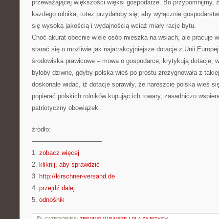
przeważającej większości więksi gospodarze. Bo przypomnijmy, 
każdego rolnika, toteż przydałoby się, aby wyłącznie gospodarstw
się wysoką jakością i wydajnością wciąż miały rację bytu.
Choć akurat obecnie wiele osób mieszka na wsiach, ale pracuje 
starać się o możliwie jak najatrakcyjniejsze dotacje z Unii Europe
środowiska prawicowe – mowa o gospodarce, krytykują dotacje, w
byłoby dziwne, gdyby polska wieś po prostu zrezygnowała z takie
doskonale widać, iż dotacje sprawiły, że nareszcie polska wieś si
popierać polskich rolników kupując ich towary, zasadniczo wspiera
patriotyczny obowiązek.
źródło:
———————————
1.
zobacz więcej
2.
kliknij, aby sprawdzić
3.
http://kirschner-versand.de
4.
przejdź dalej
5.
odnośnik
CATEGORIES:
TRENING W BIURZE I DLA ZAJĘTYCH