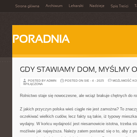
Archiwum
Lekarski
Nadzieje
T
Strona główna
Spis Treści
PORADNIA
GDY STAWIAMY DOM, MYŚLMY O
POSTED BY ADMIN
POSTED ON SIE - 4 - 2025
MOŻLIWOŚĆ K
WYŁĄCZONA
Rolnictwo staje się nowoczesne, ale wciąż brakuje chętnych do r
Z jakich przyczyn polska wieś ciągle nie jest zamożna? To znacz
oczekiwać wielkich cudów, lecz fakty są takie, iż typowy mieszkan
wydajny. W końcu wydajność jest niesamowicie istotna, trzeba sta
możliwie jak najwyższa. Należy zatem postarać się o to, aby z pr