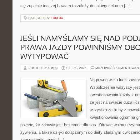
się zupełnie inaczej bowiem to zależy do jakiego lekarza […]
CATEGORIES:
TURCJA
JEŚLI NAMYŚLAMY SIĘ NAD POD
PRAWA JAZDY POWINNIŚMY O
WYTYPOWAĆ
POSTED BY ADMIN
SIE - 5 - 2025
MOŻLIWOŚĆ KOMENTOWAN
Na pewno wielu ludzi zastan
Współcześnie wszyscy jest
kwestionowania każdy z na
że jest na świecie duża licz
wszystko za to by z powro
kwestionowania ogromna gr
pojęcie, że zdrowie jest bezcenne dla nas. Zdrowie wolno utrzym
żywieniu, a także dzięki dołączonym do diety słusznym ćwiczen
zaprzeczania każdy […]