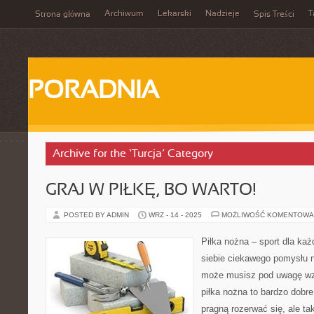
Archiwum
Lekarski
Nadzieje
T
Strona główna
Spis Treści
PORADNIA
Archive for the ‘Turcja’ Category
GRAJ W PIŁKĘ, BO WARTO!
POSTED BY ADMIN
WRZ - 14 - 2025
MOŻLIWOŚĆ KOMENTOWA
Piłka nożna – sport dla każ
siebie ciekawego pomysłu 
może musisz pod uwagę wz
piłka nożna to bardzo dobre
pragną rozerwać się, ale ta