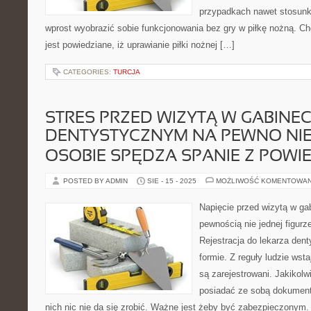
przypadkach nawet stosunk
wprost wyobrazić sobie funkcjonowania bez gry w piłkę nożną. Ch
jest powiedziane, iż uprawianie piłki nożnej […]
CATEGORIES:
TURCJA
STRES PRZED WIZYTĄ W GABINEC
DENTYSTYCZNYM NA PEWNO NIE
OSOBIE SPĘDZA SPANIE Z POWI
POSTED BY ADMIN
SIE - 15 - 2025
MOŻLIWOŚĆ KOMENTOWA
Napięcie przed wizytą w ga
pewnością nie jednej figur
Rejestracja do lekarza dent
formie. Z reguły ludzie wsta
są zarejestrowani. Jakikol
posiadać ze sobą dokument
nich nic nie da się zrobić. Ważne jest żeby być zabezpieczonym.