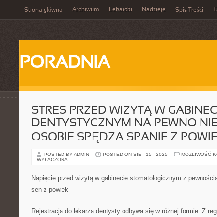
Archiwum
Lekarski
Nadzieje
T
Strona główna
Spis Treści
PORADNIA
STRES PRZED WIZYTĄ W GABINEC
DENTYSTYCZNYM NA PEWNO NIE
OSOBIE SPĘDZA SPANIE Z POWI
POSTED BY ADMIN
POSTED ON SIE - 15 - 2025
MOŻLIWOŚĆ 
WYŁĄCZONA
Napięcie przed wizytą w gabinecie stomatologicznym z pewnością 
sen z powiek
Rejestracja do lekarza dentysty odbywa się w różnej formie. Z regu