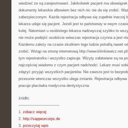
wiedzieć że są zarejestrowani. Jakikolwiek pacjent ma obowiąze
dokumenty lekarskie albowiem bez nich nic nie da się zrobić. Wa
zabezpieczonym. Każda rejestracja odbywa się zupełnie inaczej b
lekarza udaje się pacjent. Jeżeli jest to państwowy w owym czas
kolej. Natomiast u osobistego lekarza nadzwyczaj szybko to wszy
nie może podejść osobiście wówczas rejestracja czynna a jest ró
Każdemu zależy na czasie skutkiem tego ludzie potrafią nawet o
zrobić. Wstąp na stronę internetową http://www.klimkiewicz.net.pl
tym rejestratorka i wszystko zapisuje. Wizyty załatwiane są na pr
najczęściej wiadomo z czym pacjent nadchodzi. Lekarz musi sobi
zdążyć przyjąć wszystkich pacjentów. Nie zawsze jest to bezprob
przesunie wtenczas wszystko ulega zmianie. Rejestracja odbywa 
pracuje placówka medyczna dentystyczna.
źródło:
———————————
1.
zobacz więcej
2.
http://sappeurcorps.de
3.
przeczytaj wpis