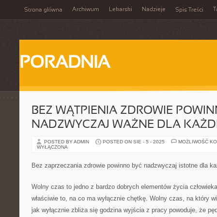
Archiwum
Lekarski
Nadzieje
T
Strona główna
Spis Treści
PORADNIA
BEZ WĄTPIENIA ZDROWIE POWIN
NADZWYCZAJ WAŻNE DLA KAŻD
POSTED BY ADMIN
POSTED ON SIE - 5 - 2025
MOŻLIWOŚĆ K
WYŁĄCZONA
Bez zaprzeczania zdrowie powinno być nadzwyczaj istotne dla k
Wolny czas to jedno z bardzo dobrych elementów życia człowiek
właściwie to, na co ma wyłącznie chętkę. Wolny czas, na który 
jak wyłącznie zbliża się godzina wyjścia z pracy powoduje, że p