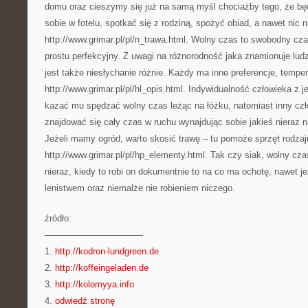
domu oraz cieszymy się już na samą myśl chociażby tego, że bę
sobie w fotelu, spotkać się z rodziną, spożyć obiad, a nawet nic 
http://www.grimar.pl/pl/n_trawa.html. Wolny czas to swobodny cz
prostu perfekcyjny. Z uwagi na różnorodność jaka znamionuje lu
jest także niesłychanie różnie. Każdy ma inne preferencje, tempe
http://www.grimar.pl/pl/hl_opis.html. Indywidualność człowieka z
kazać mu spędzać wolny czas leżąc na łóżku, natomiast inny czł
znajdować się cały czas w ruchu wynajdując sobie jakieś nieraz 
Jeżeli mamy ogród, warto skosić trawę – tu pomoże sprzęt rodzaj
http://www.grimar.pl/pl/hp_elementy.html. Tak czy siak, wolny cz
nieraz, kiedy to robi on dokumentnie to na co ma ochotę, nawet je
lenistwem oraz niemalże nie robieniem niczego.
źródło:
———————————
1.
http://kodron-lundgreen.de
2.
http://koffeingeladen.de
3.
http://kolomyya.info
4.
odwiedź stronę