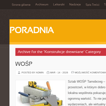
Archiwum
Lekarski
Nadzieje
T
Strona główna
Spis Treści
PORADNIA
Archive for the ‘Konstrukcje drewniane’ Category
WOŚP
POSTED BY ADMIN
MAR - 14 - 2026
MOŻLIWOŚĆ KOMENTOWA
Sztab WOŚP Tarnobrzeg – G
przestrzeń, w którym dobro
lokalna wspólnota pokazuje
ogromną wartość. To nie jes
wydarzeniach, ale wirtualny