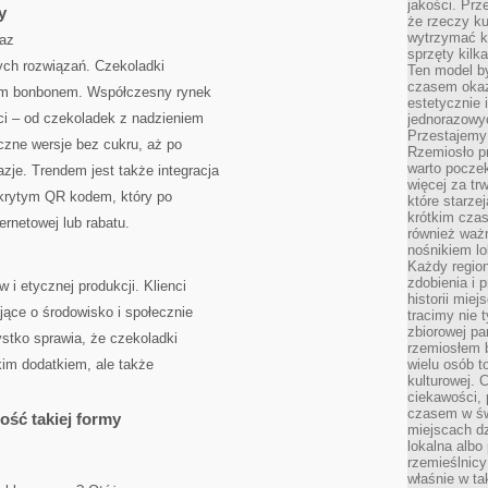
jakości. Prz
y
że rzeczy ku
wytrzymać ki
raz
sprzęty kilk
ych rozwiązań. Czekoladki
Ten model by
czasem okaz
łym bonbonem. Współczesny rynek
estetycznie 
ci – od czekoladek z nadzieniem
jednorazowyc
Przestajemy 
czne wersje bez cukru, aż po
Rzemiosło p
warto poczek
zje. Trendem jest także integracja
więcej za tr
ukrytym QR kodem, który po
które starzej
krótkim czas
ernetowej lub rabatu.
również ważn
nośnikiem lok
Każdy region
zdobienia i 
 i etycznej produkcji. Klienci
historii miej
jące o środowisko i społecznie
tracimy nie 
zbiorowej pa
stko sprawia, że czekoladki
rzemiosłem 
kim dodatkiem, ale także
wielu osób t
kulturowej.
ciekawości, 
czasem w św
ość takiej formy
miejscach dz
lokalna albo 
rzemieślnic
właśnie w ta