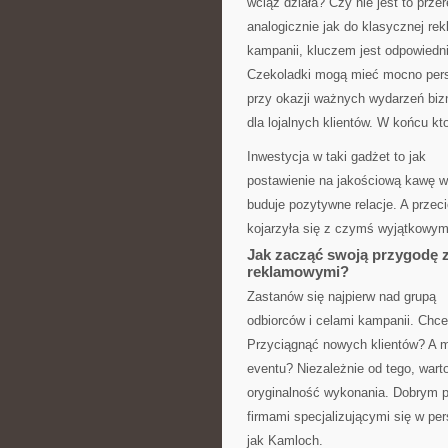
wciąż działa? Czy nie jest to prz
analogicznie jak do klasycznej rek
kampanii, kluczem jest odpowiedni
Czekoladki mogą mieć mocno pers
przy okazji ważnych wydarzeń bi
dla lojalnych klientów. W końcu kt
Inwestycja w taki gadżet to jak
postawienie na jakościową kawę w 
buduje pozytywne relacje. A przec
kojarzyła się z czymś wyjątkowy
Jak zacząć swoją przygodę 
reklamowymi?
Zastanów się najpierw nad grupą
odbiorców i celami kampanii. Chc
Przyciągnąć nowych klientów? A 
eventu? Niezależnie od tego, warto
oryginalność wykonania. Dobrym 
firmami specjalizującymi się w per
jak Kamloch.