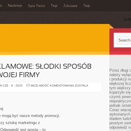
ki
Nadzieje
Tagi
Tagi
Spis Treści
Żółciowe
SUB
KLAMOWE: SŁODKI SPOSÓB
Przez długi 
OJEJ FIRMY
należy wyłąc
i produkcji n
większej lic
CZEKOLADKI
 CZE - 9 - 2025
MOŻLIWOŚĆ KOMENTOWANIA
ZOSTAŁA
tym większy
REKLAMOWE:
SŁODKI
kojarzyło si
SPOSÓB
czymś powol
NA
niepraktycz
PROMOCJĘ
TWOJEJ
jednak ostat
FIRMY
ej
Coraz więce
wykonanych s
ne mogą być nasze metody promocji.
śladem ludzk
ączy sztukę marketingu z
prostym sen
odpowiedź n
Odpowiedź jest prosta – to