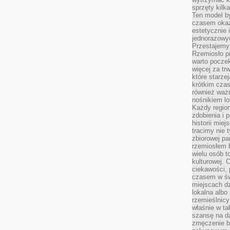
sprzęty kilk
Ten model by
czasem okaz
estetycznie 
jednorazowyc
Przestajemy 
Rzemiosło p
warto poczek
więcej za tr
które starzej
krótkim czas
również ważn
nośnikiem lok
Każdy region
zdobienia i 
historii miej
tracimy nie 
zbiorowej pa
rzemiosłem 
wielu osób t
kulturowej.
ciekawości, 
czasem w św
miejscach dz
lokalna albo 
rzemieślnic
właśnie w ta
szansę na da
zmęczenie 