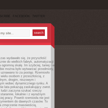
SCRIBE
FACEBOOK
TWITTER
czas wydawało się, że przyszłość
znie do wielkich fabryk, automatyzacji
a ogromną skalę. Im szybciej, taniej i w
zbie można było wytwarzać przedmioty,
 uznawano to za postęp. Rzemiosło
ę wielu osobom z przeszłością, z
nym, drogim, niszowym i
nym wobec dynamicznego rynku. A
nie lata pokazują zaskakujący zwrot.
j ludzi zaczyna szukać rzeczy
tarannie, lokalnie i z wyraźnym
iej pracy. Powrót rzemiosła nie jest
tymentem do dawnych czasów. To
a zmęczenie masowością,