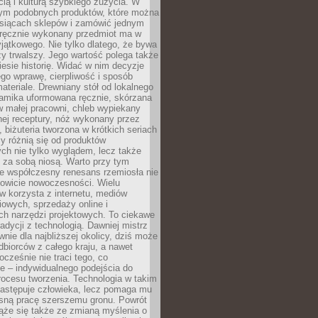
ą i kulturą szybkiego zużycia. W
nym podobnych produktów, które można
ysiącach sklepów i zamówić jednym
, ręcznie wykonany przedmiot ma w
jątkowego. Nie tylko dlatego, że bywa
zy trwalszy. Jego wartość polega także
iesie historię. Widać w nim decyzje
ego wprawę, cierpliwość i sposób
ateriale. Drewniany stół od lokalnego
ramika uformowana ręcznie, skórzana
w małej pracowni, chleb wypiekany
ej receptury, nóż wykonany przez
, biżuteria tworzona w krótkich seriach
zy różnią się od produktów
ch nie tylko wyglądem, lecz także
 za sobą niosą. Warto przy tym
e współczesny renesans rzemiosła nie
kowicie nowoczesności. Wielu
w korzysta z internetu, mediów
owych, sprzedaży online i
h narzędzi projektowych. To ciekawe
radycji z technologią. Dawniej mistrz
wnie dla najbliższej okolicy, dziś może
dbiorców z całego kraju, a nawet
ocześnie nie traci tego, co
e – indywidualnego podejścia do
procesu tworzenia. Technologia w takim
zastępuje człowieka, lecz pomaga mu
sną pracę szerszemu gronu. Powrót
ąże się także ze zmianą myślenia o