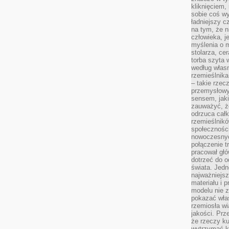
kliknięciem
sobie coś wy
ładniejszy c
na tym, że n
człowieka, j
myślenia o m
stolarza, ce
torba szyta 
według własn
rzemieślnika
– takie rzec
przemysłowy
sensem, jaki
zauważyć, ż
odrzuca cał
rzemieślnikó
społeczności
nowoczesnyc
połączenie t
pracował głó
dotrzeć do o
świata. Jedn
najważniejsz
materiału i 
modelu nie 
pokazać wła
rzemiosła wi
jakości. Prz
że rzeczy ku
wytrzymać ki