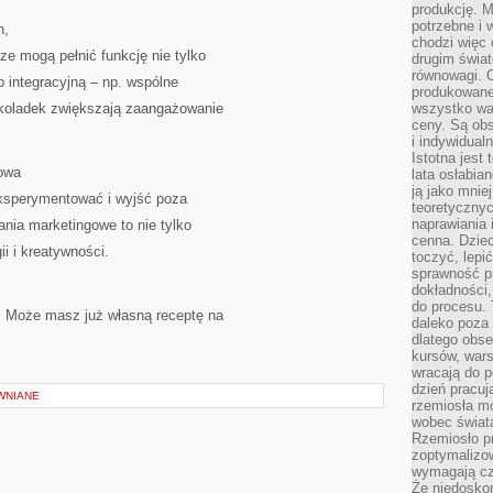
produkcję. 
potrzebne i 
h,
chodzi więc
e mogą pełnić funkcję nie tylko
drugim świat
równowagi. 
b integracyjną – np. wspólne
produkowane
ekoladek zwiększają zaangażowanie
wszystko wa
ceny. Są obs
i indywidual
Istotna jest
towa
lata osłabia
ją jako mniej
eksperymentować i wyjść poza
teoretyczny
naprawiania 
nia marketingowe to nie tylko
cenna. Dziec
i i kreatywności.
toczyć, lepi
sprawność pr
dokładności,
do procesu. 
 Może masz już własną receptę na
daleko poza
dlatego obse
kursów, wars
wracają do 
dzień pracuj
WNIANE
rzemiosła mo
wobec świata
Rzemiosło p
zoptymalizo
wymagają cza
Że niedoskon