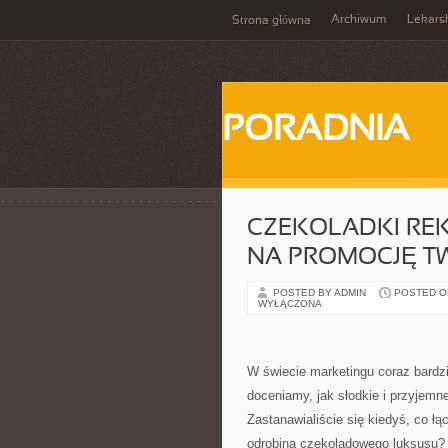
Archiwum
Lekars
Strona główna
PORADNIA
CZEKOLADKI RE
NA PROMOCJĘ TW
POSTED BY ADMIN
POSTED ON
WYŁĄCZONA
W świecie marketingu coraz bardzi
doceniamy, jak słodkie i przyjem
Zastanawialiście się kiedyś, co ł
odrobiną czekoladowego luksusu? 