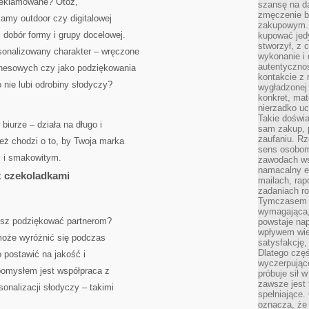
ereklamowane? Otóż,
szansę na da
zmęczenie 
lamy outdoor czy digitalowej
zakupowym. K
 dobór formy i grupy docelowej.
kupować jedy
stworzył, z 
onalizowany charakter – wręczone
wykonanie i 
autentycznoś
znesowych czy jako podziękowania
kontakcie z 
o nie lubi odrobiny słodyczy?
wygładzonej 
konkret, mat
nierzadko u
Takie doświa
biurze – działa na długo i
sam zakup, p
zaufaniu. Rz
ież chodzi o to, by Twoja marka
sens osobom,
m i smakowitym.
zawodach ws
namacalny ef
z czekoladkami
mailach, rap
zadaniach r
Tymczasem pr
wymagająca,
esz podziękować partnerom?
powstaje nap
wpływem wied
może wyróżnić się podczas
satysfakcję, 
Dlatego częś
 postawić na jakość i
wyczerpując
pomysłem jest współpraca z
próbuje sił 
zawsze jest 
sonalizacji słodyczy – takimi
spełniające.
oznacza, że