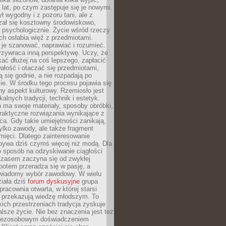
a lat, po czym zastępuje się je nowymi.
ł wygodny i z pozoru tani, ale z
ał się kosztowny środowiskowo,
i psychologicznie. Życie wśród rzeczy
h osłabia więź z przedmiotami.
je szanować, naprawiać i rozumieć.
rzywraca inną perspektywę. Uczy, że
ać dłużej na coś lepszego, zapłacić
wałość i otaczać się przedmiotami,
ą się godnie, a nie rozpadają po
ie. W środku tego procesu pojawia się
y aspekt kulturowy. Rzemiosło jest
alnych tradycji, technik i estetyk.
 ma swoje materiały, sposoby obróbki,
praktyczne rozwiązania wynikające z
sca. Gdy takie umiejętności zanikają,
tylko zawody, ale także fragment
mięci. Dlatego zainteresowanie
bywa dziś czymś więcej niż modą. Dla
o sposób na odzyskiwanie ciągłości
 Czasem zaczyna się od zwykłej
potem przeradza się w pasję, a
iadomy wybór zawodowy. W wielu
iała dziś
forum dyskusyjne
grupa
pracownia otwarta, w której starsi
y przekazują wiedzę młodszym. To
kich przestrzeniach tradycja zyskuje
lsze życie. Nie bez znaczenia jest też
bezosobowym doświadczeniem