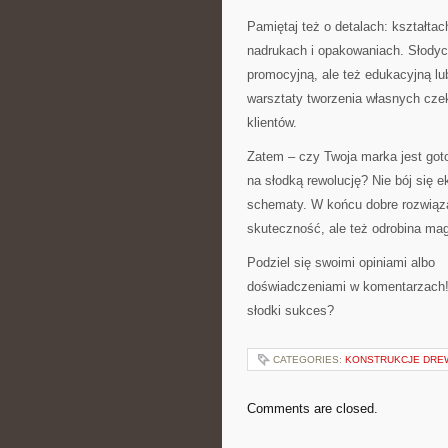
Pamiętaj też o detalach: kształtac
nadrukach i opakowaniach. Słodycz
promocyjną, ale też edukacyjną lu
warsztaty tworzenia własnych cz
klientów.
Zatem – czy Twoja marka jest go
na słodką rewolucję? Nie bój się 
schematy. W końcu dobre rozwiąza
skuteczność, ale też odrobina magi
Podziel się swoimi opiniami albo
doświadczeniami w komentarzach!
słodki sukces?
CATEGORIES:
KONSTRUKCJE DRE
Comments are closed.