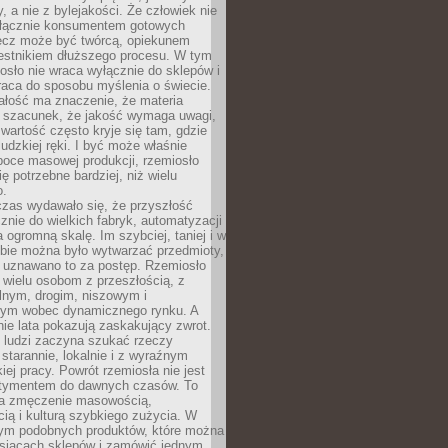
y, a nie z bylejakości. Że człowiek nie
łącznie konsumentem gotowych
lecz może być twórcą, opiekunem
zestnikiem dłuższego procesu. W tym
osło nie wraca wyłącznie do sklepów i
raca do sposobu myślenia o świecie.
ałość ma znaczenie, że materia
a szacunek, że jakość wymaga uwagi,
wartość często kryje się tam, gdzie
ludzkiej ręki. I być może właśnie
poce masowej produkcji, rzemiosło
ię potrzebne bardziej, niż wielu
o.
czas wydawało się, że przyszłość
znie do wielkich fabryk, automatyzacji
a ogromną skalę. Im szybciej, taniej i w
zbie można było wytwarzać przedmioty,
 uznawano to za postęp. Rzemiosło
ę wielu osobom z przeszłością, z
nym, drogim, niszowym i
nym wobec dynamicznego rynku. A
nie lata pokazują zaskakujący zwrot.
j ludzi zaczyna szukać rzeczy
tarannie, lokalnie i z wyraźnym
iej pracy. Powrót rzemiosła nie jest
tymentem do dawnych czasów. To
a zmęczenie masowością,
ą i kulturą szybkiego zużycia. W
nym podobnych produktów, które można
ysiącach sklepów i zamówić jednym