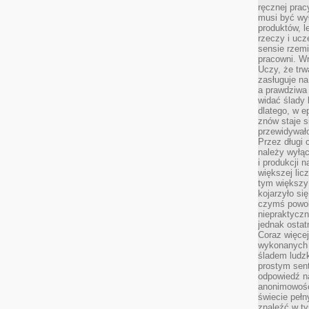
ręcznej prac
musi być wy
produktów, 
rzeczy i uc
sensie rzemi
pracowni. W
Uczy, że trw
zasługuje n
a prawdziwa 
widać ślady 
dlatego, w e
znów staje s
przewidywał
Przez długi 
należy wyłąc
i produkcji n
większej lic
tym większy
kojarzyło si
czymś powol
niepraktycz
jednak ostat
Coraz więce
wykonanych s
śladem ludzk
prostym sen
odpowiedź n
anonimowości
świecie peł
znaleźć w t