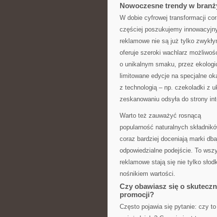
Nowoczesne trendy w branż
W dobie cyfrowej transformacji co
częściej poszukujemy innowacyjn
reklamowe nie są już tylko zwyk
oferuje szeroki wachlarz możliwoś
o unikalnym smaku, przez ekologi
limitowane edycje na specjalne oka
z technologią – np. czekoladki z 
zeskanowaniu odsyła do strony int
Warto też zauważyć rosnącą
popularność naturalnych składników
coraz bardziej doceniają marki dba
odpowiedzialne podejście. To wszy
reklamowe stają się nie tylko słod
nośnikiem wartości.
Czy obawiasz się o skuteczn
promocji?
Często pojawia się pytanie: czy to