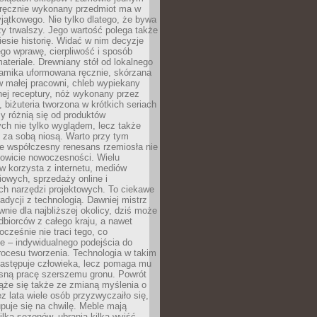
, ręcznie wykonany przedmiot ma w
jątkowego. Nie tylko dlatego, że bywa
zy trwalszy. Jego wartość polega także
iesie historię. Widać w nim decyzje
ego wprawę, cierpliwość i sposób
ateriale. Drewniany stół od lokalnego
ramika uformowana ręcznie, skórzana
w małej pracowni, chleb wypiekany
ej receptury, nóż wykonany przez
, biżuteria tworzona w krótkich seriach
zy różnią się od produktów
ch nie tylko wyglądem, lecz także
 za sobą niosą. Warto przy tym
e współczesny renesans rzemiosła nie
kowicie nowoczesności. Wielu
w korzysta z internetu, mediów
owych, sprzedaży online i
h narzędzi projektowych. To ciekawe
radycji z technologią. Dawniej mistrz
wnie dla najbliższej okolicy, dziś może
dbiorców z całego kraju, a nawet
ocześnie nie traci tego, co
e – indywidualnego podejścia do
procesu tworzenia. Technologia w takim
zastępuje człowieka, lecz pomaga mu
sną pracę szerszemu gronu. Powrót
ąże się także ze zmianą myślenia o
ez lata wiele osób przyzwyczaiło się,
puje się na chwilę. Meble mają
lka sezonów, ubrania kilka wyjść,