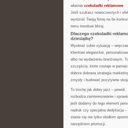
właśnie
czekoladki reklamowe
.
Jeśli szukasz nowoczesnych i efe
wyróżnić Twoją firmę na tle konkure
temu trendowi bliżej.
Dlaczego czekoladki reklamo
dziesiątkę?
Wyobraź sobie sytuację – wręcza
klientowi eleganckie, personalizo
albo na wydarzeniu branżowym. T
szczęścia, które zostaje w pamięc
dobrze dobrana strategia marketi
zmysły i budować pozytywne skoja
To trochę jak dobry jazz – powoli
rozbudza zainteresowanie i sprawia
jeśli dodamy do tego element perso
nadruk czy specjalna dedykacja – 
stanie się nie tylko słodkim upom
narzędziem promocji.