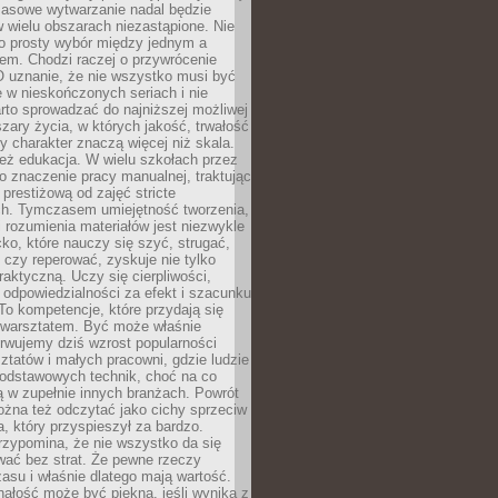
Masowe wytwarzanie nadal będzie
w wielu obszarach niezastąpione. Nie
 o prosty wybór między jednym a
em. Chodzi raczej o przywrócenie
O uznanie, że nie wszystko musi być
 w nieskończonych seriach i nie
rto sprowadzać do najniższej możliwej
zary życia, w których jakość, trwałość
ny charakter znaczą więcej niż skala.
 też edukacja. W wielu szkołach przez
no znaczenie pracy manualnej, traktując
 prestiżową od zajęć stricte
ch. Tymczasem umiejętność tworzenia,
i rozumienia materiałów jest niezwykle
ko, które nauczy się szyć, strugać,
ć czy reperować, zyskuje nie tylko
aktyczną. Uczy się cierpliwości,
 odpowiedzialności za efekt i szacunku
To kompetencje, które przydają się
 warsztatem. Być może właśnie
rwujemy dziś wzrost popularności
ztatów i małych pracowni, gdzie ludzie
podstawowych technik, choć na co
ą w zupełnie innych branżach. Powrót
żna też odczytać jako cichy sprzeciw
, który przyspieszył za bardzo.
rzypomina, że nie wszystko da się
wać bez strat. Że pewne rzeczy
su i właśnie dlatego mają wartość.
ałość może być piękna, jeśli wynika z