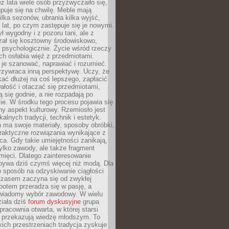
ez lata wiele osób przyzwyczaiło się,
puje się na chwilę. Meble mają
lka sezonów, ubrania kilka wyjść,
a lat, po czym zastępuje się je nowymi.
ł wygodny i z pozoru tani, ale z
ał się kosztowny środowiskowo,
i psychologicznie. Życie wśród rzeczy
h osłabia więź z przedmiotami.
je szanować, naprawiać i rozumieć.
rzywraca inną perspektywę. Uczy, że
ać dłużej na coś lepszego, zapłacić
wałość i otaczać się przedmiotami,
ą się godnie, a nie rozpadają po
ie. W środku tego procesu pojawia się
y aspekt kulturowy. Rzemiosło jest
alnych tradycji, technik i estetyk.
 ma swoje materiały, sposoby obróbki,
praktyczne rozwiązania wynikające z
sca. Gdy takie umiejętności zanikają,
tylko zawody, ale także fragment
mięci. Dlatego zainteresowanie
bywa dziś czymś więcej niż modą. Dla
o sposób na odzyskiwanie ciągłości
 Czasem zaczyna się od zwykłej
potem przeradza się w pasję, a
iadomy wybór zawodowy. W wielu
iała dziś
forum dyskusyjne
grupa
pracownia otwarta, w której starsi
y przekazują wiedzę młodszym. To
kich przestrzeniach tradycja zyskuje