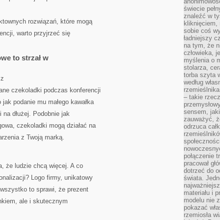
anonimowości
świecie peł
znaleźć w t
ktownych rozwiązań, które mogą
kliknięciem
sobie coś wy
ncji, warto przyjrzeć się
ładniejszy c
na tym, że n
człowieka, j
we to strzał w
myślenia o m
stolarza, ce
torba szyta 
sz
według własn
rzemieślnika
wane czekoladki podczas konferencji
– takie rzec
o jak podanie mu małego kawałka
przemysłowy
sensem, jaki
i na dłużej. Podobnie jak
zauważyć, ż
ngowa, czekoladki mogą działać na
odrzuca cał
rzemieślnikó
rzenia z Twoją marką.
społeczności
nowoczesnyc
połączenie t
pracował głó
, że ludzie chcą więcej. A co
dotrzeć do o
nalizacji? Logo firmy, unikatowy
świata. Jedn
najważniejsz
wszystko to sprawi, że prezent
materiału i 
modelu nie 
inkiem, ale i skutecznym
pokazać wła
rzemiosła wi