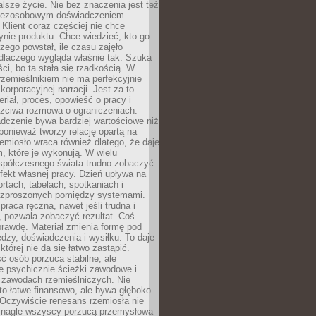
lsze życie. Nie bez znaczenia jest też
bezosobowym doświadczeniem
lient coraz częściej nie chce
nie produktu. Chce wiedzieć, kto go
czego powstał, ile czasu zajęło
dlaczego wygląda właśnie tak. Szuka
ci, bo ta stała się rzadkością. W
rzemieślnikiem nie ma perfekcyjnie
korporacyjnej narracji. Jest za to
eriał, proces, opowieść o pracy i
czciwa rozmowa o ograniczeniach.
dczenie bywa bardziej wartościowe niż
onieważ tworzy relację opartą na
emiosło wraca również dlatego, że daje
 które je wykonują. W wielu
półczesnego świata trudno zobaczyć
ekt własnej pracy. Dzień upływa na
ortach, tabelach, spotkaniach i
ozproszonych pomiędzy systemami.
aca ręczna, nawet jeśli trudna i
 pozwala zobaczyć rezultat. Coś
rawdę. Materiał zmienia formę pod
zy, doświadczenia i wysiłku. To daje
której nie da się łatwo zastąpić.
ć osób porzuca stabilne, ale
e psychicznie ścieżki zawodowe i
w zawodach rzemieślniczych. Nie
to łatwe finansowo, ale bywa głęboko
 Oczywiście renesans rzemiosła nie
 nagle wszyscy porzucą przemysłową