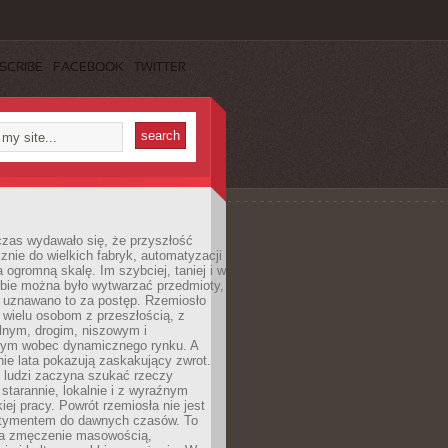
SCRIBE
FACEBOOK
TWITTER
czas wydawało się, że przyszłość
znie do wielkich fabryk, automatyzacji
a ogromną skalę. Im szybciej, taniej i w
zbie można było wytwarzać przedmioty,
 uznawano to za postęp. Rzemiosło
ę wielu osobom z przeszłością, z
nym, drogim, niszowym i
nym wobec dynamicznego rynku. A
nie lata pokazują zaskakujący zwrot.
j ludzi zaczyna szukać rzeczy
tarannie, lokalnie i z wyraźnym
iej pracy. Powrót rzemiosła nie jest
tymentem do dawnych czasów. To
a zmęczenie masowością,