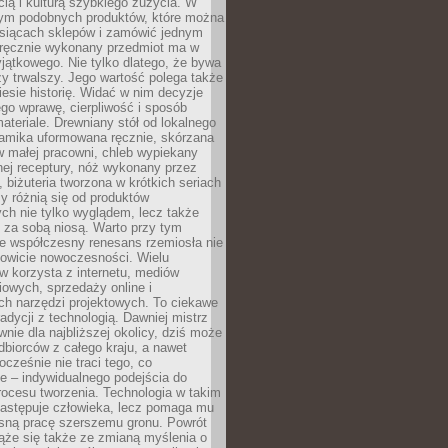
ą i kulturą szybkiego zużycia. W
nym podobnych produktów, które można
ysiącach sklepów i zamówić jednym
, ręcznie wykonany przedmiot ma w
jątkowego. Nie tylko dlatego, że bywa
zy trwalszy. Jego wartość polega także
iesie historię. Widać w nim decyzje
ego wprawę, cierpliwość i sposób
ateriale. Drewniany stół od lokalnego
ramika uformowana ręcznie, skórzana
w małej pracowni, chleb wypiekany
ej receptury, nóż wykonany przez
, biżuteria tworzona w krótkich seriach
zy różnią się od produktów
ch nie tylko wyglądem, lecz także
 za sobą niosą. Warto przy tym
e współczesny renesans rzemiosła nie
kowicie nowoczesności. Wielu
w korzysta z internetu, mediów
owych, sprzedaży online i
h narzędzi projektowych. To ciekawe
radycji z technologią. Dawniej mistrz
wnie dla najbliższej okolicy, dziś może
dbiorców z całego kraju, a nawet
ocześnie nie traci tego, co
e – indywidualnego podejścia do
procesu tworzenia. Technologia w takim
zastępuje człowieka, lecz pomaga mu
sną pracę szerszemu gronu. Powrót
ąże się także ze zmianą myślenia o