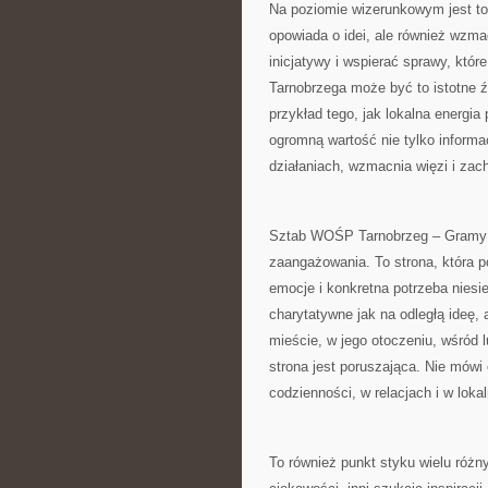
Na poziomie wizerunkowym jest to 
opowiada o idei, ale również wzma
inicjatywy i wspierać sprawy, któ
Tarnobrzega może być to istotne źr
przykład tego, jak lokalna energia 
ogromną wartość nie tylko informa
działaniach, wzmacnia więzi i zac
Sztab WOŚP Tarnobrzeg – Gramy z
zaangażowania. To strona, która p
emocje i konkretna potrzeba niesie
charytatywne jak na odległą ideę, al
mieście, w jego otoczeniu, wśród 
strona jest poruszająca. Nie mówi
codzienności, w relacjach i w loka
To również punkt styku wielu różn