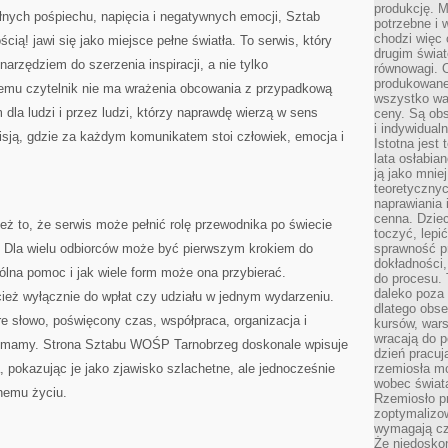
produkcję. 
łnych pośpiechu, napięcia i negatywnych emocji, Sztab
potrzebne i 
chodzi więc
ą! jawi się jako miejsce pełne światła. To serwis, który
drugim świat
arzędziem do szerzenia inspiracji, a nie tylko
równowagi. 
produkowane
 temu czytelnik nie ma wrażenia obcowania z przypadkową
wszystko wa
dla ludzi i przez ludzi, którzy naprawdę wierzą w sens
ceny. Są obs
i indywidual
misją, gdzie za każdym komunikatem stoi człowiek, emocja i
Istotna jest
lata osłabia
ją jako mniej
teoretyczny
naprawiania 
cenna. Dziec
eż to, że serwis może pełnić rolę przewodnika po świecie
toczyć, lepi
j. Dla wielu odbiorców może być pierwszym krokiem do
sprawność pr
dokładności,
lna pomoc i jak wiele form może ona przybierać.
do procesu. 
daleko poza
ież wyłącznie do wpłat czy udziału w jednym wydarzeniu.
dlatego obse
e słowo, poświęcony czas, współpraca, organizacja i
kursów, wars
wracają do 
co mamy. Strona Sztabu WOŚP Tarnobrzeg doskonale wpisuje
dzień pracuj
, pokazując je jako zjawisko szlachetne, ale jednocześnie
rzemiosła mo
wobec świata
nnemu życiu.
Rzemiosło p
zoptymalizo
wymagają cza
Że niedoskon