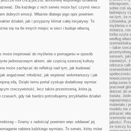
i, jeszcze inni chcą poczuć atmosferę wspólnego działania
kliknięciem
gażować. Dla każdego z nich serwis może być czymś nieco
sobie coś wy
ładniejszy c
em dobrych emocji. Właśnie dlatego jego opis powinien
na tym, że n
er działań, jak i przyjazny klimat całej inicjatywy. To
człowieka, j
myślenia o m
żnia się na tle innych miejsc w sieci i buduje własną,
stolarza, ce
torba szyta 
według własn
rzemieślnika
– takie rzec
przemysłowy
is może inspirować do myślenia o pomaganiu w sposób
sensem, jaki
zauważyć, ż
ynie jednorazowym aktem, ale częścią szerszej kultury
odrzuca cał
ona może zachęcać do refleksji nad tym, jak budować
rzemieślnikó
społeczności
 jak angażować młodzież, jak wspierać wolontariuszy i jak
nowoczesnyc
ojoną siłą. Dzięki temu portal zyskuje dodatkowy wymiar:
połączenie t
pracował głó
jącym rzeczywistość, lecz także przestrzenią, która ją
dotrzeć do o
świata. Jedn
w czasach, gdy tak bardzo potrzebujemy przykładów działań
najważniejsz
materiału i 
modelu nie 
pokazać wła
rzemiosła wi
nobrzeg – Gramy z radością! powinien więc oddawać jej
jakości. Prz
że rzeczy ku
pomaganie nabiera ludzkiego wymiaru. To serwis, który mówi
wytrzymać ki