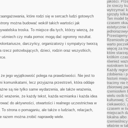
jakości. Prz
że rzeczy ku
wytrzymać ki
sprzęty kilk
angażowania, które rodzi się w sercach ludzi gotowych
Ten model by
czasem okaz
j strony można budować wokół takich wartości jak
estetycznie 
ywatelska troska. To miejsce dla tych, którzy wierzą, że
jednorazowyc
Przestajemy 
ły uśmiech czy mała pomoc mogą dać ogromny rezultat.
Rzemiosło p
olontariusze, darczyńcy, organizatorzy i sympatycy tworzą
warto poczek
więcej za tr
a rzecz potrzebujących, dzieci, rodzin oraz wszystkich,
które starzej
krótkim czas
rce.
również ważn
nośnikiem lok
Każdy region
zdobienia i 
 że jego wyjątkowość polega na prawdziwości. Nie jest to
historii miej
mi komunikatami, lecz przyjazna przestrzeń, która oddaje
tracimy nie 
zbiorowej pa
ważne są nie tylko same wydarzenia, ale także wrażenia,
rzemiosłem 
wielu osób t
ść wrażenie, że każdy tekst, każda wzmianka i każda idea
kulturowej.
irować do aktywności, otwartości i realnego uczestnictwa w
ciekawości, 
czasem w św
o strona o pomaganiu, ale także o ludziach, relacjach,
miejscach dz
e razem można zrobić naprawdę wiele.
lokalna albo 
rzemieślnic
właśnie w ta