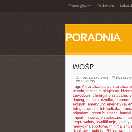
Archiwum
Lekars
Strona główna
PORADNIA
WOŚP
POSTED BY ADMIN
POSTED ON
WYŁĄCZONA
Tagi:
AI
,
analiza danych
,
analiza
bitcoin
,
biznes ekologiczny
,
bizne
zawodowe
,
chirurgia plastyczna
,
c
doping
,
dotacje
,
działka
,
e-comme
eksport
,
emerytury
,
energetyka
,
en
fotografowanie
,
fotowoltaika
,
franc
odpadami
,
green business
,
handel
import
,
innowacje społeczne
,
inno
kryptowaluty
,
kwalifikacje
,
logistyk
medycyna sportowa
,
minimalizm
,
działkowe
,
outlety
,
PR
,
prawo prac