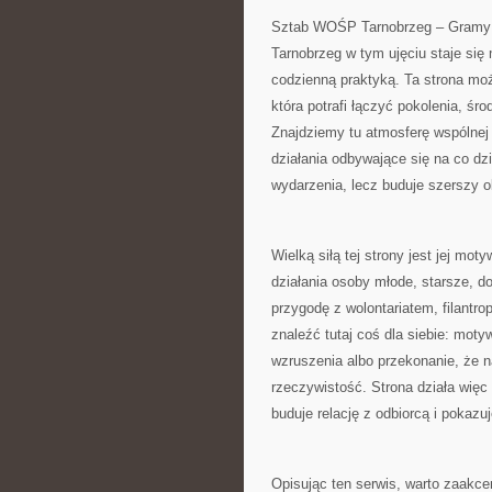
Sztab WOŚP Tarnobrzeg – Gramy z 
Tarnobrzeg w tym ujęciu staje się
codzienną praktyką. Ta strona mo
która potrafi łączyć pokolenia, śr
Znajdziemy tu atmosferę wspólnej m
działania odbywające się na co dzi
wydarzenia, lecz buduje szerszy ob
Wielką siłą tej strony jest jej mo
działania osoby młode, starsze, d
przygodę z wolontariatem, filant
znaleźć tutaj coś dla siebie: mo
wzruszenia albo przekonanie, że 
rzeczywistość. Strona działa więc 
buduje relację z odbiorcą i pokazu
Opisując ten serwis, warto zaakce