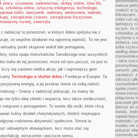
anonimowości
k pracy
,
rysowanie
,
sadownictwo
,
sklepy online
,
slow life
,
świecie peł
ia
,
szkolenia online
,
sztuczna inteligencja
,
technologie
,
znaleźć w t
uprawa roślin
,
warzywnik
,
webinary
,
weterynaria
,
wiatraki
,
kliknięciem
kupy
,
zarządzanie czasem
,
zarządzanie kryzysowe
,
sobie coś wy
wnoważony rozwój
,
zwierzęta
ładniejszy c
na tym, że n
radością! to przestrzeń, w którym dobro spotyka się z
człowieka, j
myślenia o m
zuje, że wspólne działanie ma ogromną wartość. To nie jest
stolarza, ce
 wirtualny punkt skupione wokół idei pomagania,
torba szyta 
według własn
ery, która spaja mieszkańców Tarnobrzega oraz wszystkich
rzemieślnika
– takie rzec
to trafia do tej przestrzeni, może od razu poczuć, że jest to
przemysłowy
 liczy się zarówno wielka akcja, jak i najmniejszy gest
sensem, jaki
zauważyć, ż
lecamy
Technologia w służbie dobra
i Fundacje w Europie. Ta
odrzuca cał
 pozytywną energią, a jej przekaz niesie ze sobą radość.
rzemieślnikó
społeczności
obrzeg – Gramy z radością! pokazuje, że mamy do
nowoczesnyc
połączenie t
e nie tylko ideę zbiórki i wsparcia, lecz także serdeczność,
pracował głó
 związane z pomaganiem. To serwis dla osób, które chcą
dotrzeć do o
świata. Jedn
znawać kulisy działań charytatywnych, śledzić inspirujące
najważniejsz
 odgrywa codzienna aktywność społeczna. Strona ta
materiału i 
modelu nie 
być odświętnym obowiązkiem, lecz może stać się
pokazać wła
rzemiosła wi
atysfakcję, wzruszenie i poczucie sensu.