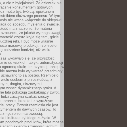
y, a nie z bylejakości. Że człowiek nie
łącznie konsumentem gotowych
lecz może być twórcą, opiekunem
zestnikiem dłuższego procesu. W tym
osło nie wraca wyłącznie do sklepów i
raca do sposobu myślenia o świecie.
ałość ma znaczenie, że materia
a szacunek, że jakość wymaga uwagi,
wartość często kryje się tam, gdzie
ludzkiej ręki. I być może właśnie
poce masowej produkcji, rzemiosło
ię potrzebne bardziej, niż wielu
o.
czas wydawało się, że przyszłość
znie do wielkich fabryk, automatyzacji
a ogromną skalę. Im szybciej, taniej i w
zbie można było wytwarzać przedmioty,
 uznawano to za postęp. Rzemiosło
ę wielu osobom z przeszłością, z
nym, drogim, niszowym i
nym wobec dynamicznego rynku. A
nie lata pokazują zaskakujący zwrot.
j ludzi zaczyna szukać rzeczy
tarannie, lokalnie i z wyraźnym
iej pracy. Powrót rzemiosła nie jest
tymentem do dawnych czasów. To
a zmęczenie masowością,
ą i kulturą szybkiego zużycia. W
nym podobnych produktów, które można
ysiącach sklepów i zamówić jednym