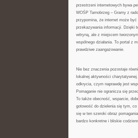
przestrzeni internetowych bywa pe
WOŚP Tarnobrzeg – Gramy z radości
przypomina, że internet może być n
przekazywania informacji. Dzięki
witryną, ale z miejscem tworzonym 
wspólnego działania. To portal z 
prawdziwe zaangażowanie.
Nie bez znaczenia pozostaje równi
lokalnej aktywności charytatywne
odkrycia, czym naprawdę jest wspó
Pomaganie nie ogranicza się przec
To także obecność, wsparcie, dobr
gotowość do dzielenia się tym, 
się w ten szeroki obraz pomagania
bardzo konkretne i bliskie codzie