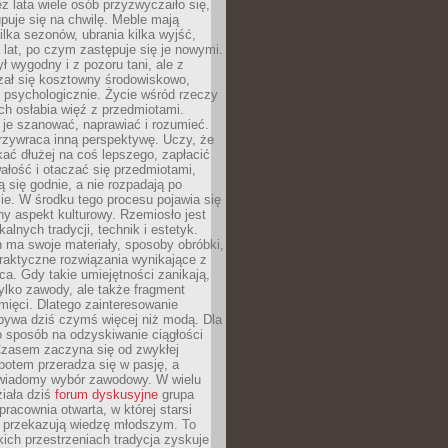
ez lata wiele osób przyzwyczaiło się,
puje się na chwilę. Meble mają
lka sezonów, ubrania kilka wyjść,
a lat, po czym zastępuje się je nowymi.
ł wygodny i z pozoru tani, ale z
ał się kosztowny środowiskowo,
i psychologicznie. Życie wśród rzeczy
h osłabia więź z przedmiotami.
je szanować, naprawiać i rozumieć.
rzywraca inną perspektywę. Uczy, że
ać dłużej na coś lepszego, zapłacić
wałość i otaczać się przedmiotami,
ą się godnie, a nie rozpadają po
ie. W środku tego procesu pojawia się
y aspekt kulturowy. Rzemiosło jest
alnych tradycji, technik i estetyk.
 ma swoje materiały, sposoby obróbki,
praktyczne rozwiązania wynikające z
sca. Gdy takie umiejętności zanikają,
tylko zawody, ale także fragment
mięci. Dlatego zainteresowanie
bywa dziś czymś więcej niż modą. Dla
o sposób na odzyskiwanie ciągłości
 Czasem zaczyna się od zwykłej
potem przeradza się w pasję, a
iadomy wybór zawodowy. W wielu
iała dziś
forum dyskusyjne
grupa
pracownia otwarta, w której starsi
y przekazują wiedzę młodszym. To
kich przestrzeniach tradycja zyskuje