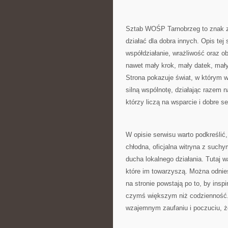
Sztab WOŚP Tarnobrzeg to znak za
działać dla dobra innych. Opis te
współdziałanie, wrażliwość oraz ob
nawet mały krok, mały datek, ma
Strona pokazuje świat, w którym w
silną wspólnotę, działając razem n
którzy liczą na wsparcie i dobre se
W opisie serwisu warto podkreślić,
chłodna, oficjalna witryna z suchy
ducha lokalnego działania. Tutaj 
które im towarzyszą. Można odnie
na stronie powstają po to, by insp
czymś większym niż codzienność. T
wzajemnym zaufaniu i poczuciu, ż