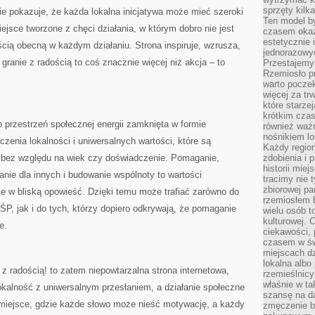
sprzęty kilk
ie pokazuje, że każda lokalna inicjatywa może mieć szeroki
Ten model by
ejsce tworzone z chęci działania, w którym dobro nie jest
czasem okaz
estetycznie 
cią obecną w każdym działaniu. Strona inspiruje, wzrusza,
jednorazowyc
granie z radością to coś znacznie więcej niż akcja – to
Przestajemy 
Rzemiosło p
warto poczek
więcej za tr
które starzej
krótkim czas
o przestrzeń społecznej energii zamknięta w formie
również ważn
nośnikiem lok
ączenia lokalności i uniwersalnych wartości, które są
Każdy region
 bez względu na wiek czy doświadczenie. Pomaganie,
zdobienia i 
historii miej
anie dla innych i budowanie wspólnoty to wartości
tracimy nie 
zbiorowej pa
je w bliską opowieść. Dzięki temu może trafiać zarówno do
rzemiosłem 
P, jak i do tych, którzy dopiero odkrywają, że pomaganie
wielu osób t
kulturowej.
e.
ciekawości, 
czasem w św
miejscach dz
lokalna albo 
radością! to zatem niepowtarzalna strona internetowa,
rzemieślnic
właśnie w ta
lokalność z uniwersalnym przesłaniem, a działanie społeczne
szansę na da
 miejsce, gdzie każde słowo może nieść motywację, a każdy
zmęczenie 