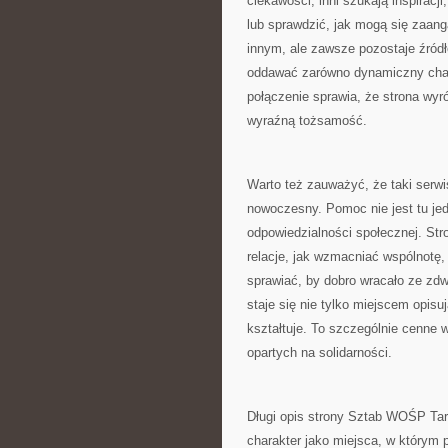
ciekawości, inni szukają inspiracj
lub sprawdzić, jak mogą się zaan
innym, ale zawsze pozostaje źródł
oddawać zarówno dynamiczny charakt
połączenie sprawia, że strona wyró
wyraźną tożsamość.
Warto też zauważyć, że taki serw
nowoczesny. Pomoc nie jest tu jed
odpowiedzialności społecznej. Str
relacje, jak wzmacniać wspólnotę,
sprawiać, by dobro wracało ze zdw
staje się nie tylko miejscem opisu
kształtuje. To szczególnie cenne 
opartych na solidarności.
Długi opis strony Sztab WOŚP Tar
charakter jako miejsca, w którym 