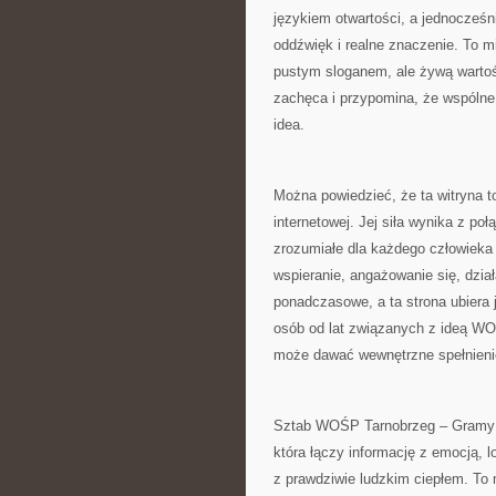
językiem otwartości, a jednocześn
oddźwięk i realne znaczenie. To mi
pustym sloganem, ale żywą wartoś
zachęca i przypomina, że wspólne 
idea.
Można powiedzieć, że ta witryna t
internetowej. Jej siła wynika z poł
zrozumiałe dla każdego człowieka
wspieranie, angażowanie się, dział
ponadczasowe, a ta strona ubiera 
osób od lat związanych z ideą WOŚ
może dawać wewnętrzne spełnieni
Sztab WOŚP Tarnobrzeg – Gramy z 
która łączy informację z emocją, 
z prawdziwie ludzkim ciepłem. To