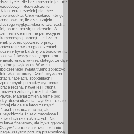
lsze życie. Nie bez znaczenia jest też
bezosobowym doświadczeniem
lient coraz częściej nie chce
nie produktu. Chce wiedzieć, kto go
czego powstał, ile czasu zajęło
dlaczego wygląda właśnie tak. Szuka
ci, bo ta stała się rzadkością. W
rzemieślnikiem nie ma perfekcyjnie
korporacyjnej narracji. Jest za to
eriał, proces, opowieść o pracy i
czciwa rozmowa o ograniczeniach.
dczenie bywa bardziej wartościowe niż
onieważ tworzy relację opartą na
emiosło wraca również dlatego, że daje
 które je wykonują. W wielu
półczesnego świata trudno zobaczyć
ekt własnej pracy. Dzień upływa na
ortach, tabelach, spotkaniach i
ozproszonych pomiędzy systemami.
aca ręczna, nawet jeśli trudna i
 pozwala zobaczyć rezultat. Coś
rawdę. Materiał zmienia formę pod
zy, doświadczenia i wysiłku. To daje
której nie da się łatwo zastąpić.
ć osób porzuca stabilne, ale
e psychicznie ścieżki zawodowe i
w zawodach rzemieślniczych. Nie
to łatwe finansowo, ale bywa głęboko
 Oczywiście renesans rzemiosła nie
 nagle wszyscy porzucą przemysłową