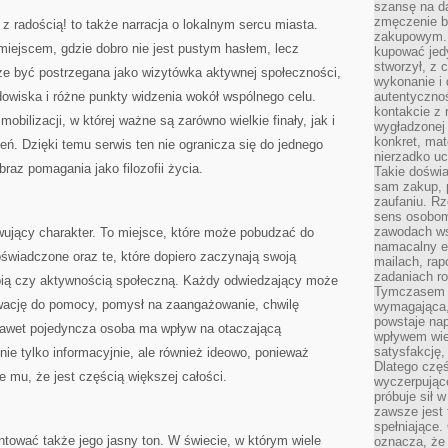
szansę na da
zmęczenie 
radością! to także narracja o lokalnym sercu miasta.
zakupowym. K
 miejscem, gdzie dobro nie jest pustym hasłem, lecz
kupować jedy
stworzył, z 
że być postrzegana jako wizytówka aktywnej społeczności,
wykonanie i 
odowiska i różne punkty widzenia wokół wspólnego celu.
autentycznoś
kontakcie z 
obilizacji, w której ważne są zarówno wielkie finały, jak i
wygładzonej 
konkret, mat
eń. Dzięki temu serwis ten nie ogranicza się do jednego
nierzadko u
raz pomagania jako filozofii życia.
Takie doświa
sam zakup, p
zaufaniu. Rz
sens osobom,
zawodach ws
tywujący charakter. To miejsce, które może pobudzać do
namacalny ef
oświadczone oraz te, które dopiero zaczynają swoją
mailach, rap
zadaniach r
ropią czy aktywnością społeczną. Każdy odwiedzający może
Tymczasem pr
tywację do pomocy, pomysł na zaangażowanie, chwilę
wymagająca,
powstaje nap
nawet pojedyncza osoba ma wpływ na otaczającą
wpływem wied
satysfakcję, 
nie tylko informacyjnie, ale również ideowo, ponieważ
Dlatego częś
je mu, że jest częścią większej całości.
wyczerpując
próbuje sił 
zawsze jest 
spełniające.
ntować także jego jasny ton. W świecie, w którym wiele
oznacza, że