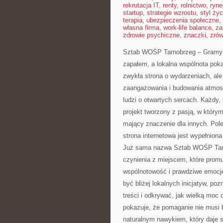
rekrutacja IT
,
renty
,
rolnictwo
,
ryne
startup
,
strategie wzrostu
,
styl życ
terapia
,
ubezpieczenia społeczne
,
własna firma
,
work-life balance
,
za
zdrowie psychiczne
,
znaczki
,
zró
Sztab WOŚP Tarnobrzeg – Gramy z 
zapałem, a lokalna wspólnota poka
zwykła strona o wydarzeniach, ale
zaangażowania i budowania atmosf
ludzi o otwartych sercach. Każdy, k
projekt tworzony z pasją, w którym
mający znaczenie dla innych. Po
strona internetowa jest wypełniona
Już sama nazwa Sztab WOŚP Tarn
czynienia z miejscem, które promuj
wspólnotowość i prawdziwe emocje
być bliżej lokalnych inicjatyw, po
treści i odkrywać, jak wielką moc
pokazuje, że pomaganie nie musi 
naturalnym nawykiem, który daje s