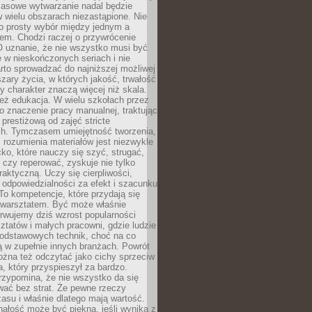
Masowe wytwarzanie nadal będzie
w wielu obszarach niezastąpione. Nie
 o prosty wybór między jednym a
em. Chodzi raczej o przywrócenie
O uznanie, że nie wszystko musi być
 w nieskończonych seriach i nie
rto sprowadzać do najniższej możliwej
zary życia, w których jakość, trwałość
ny charakter znaczą więcej niż skala.
 też edukacja. W wielu szkołach przez
no znaczenie pracy manualnej, traktując
 prestiżową od zajęć stricte
ch. Tymczasem umiejętność tworzenia,
i rozumienia materiałów jest niezwykle
ko, które nauczy się szyć, strugać,
ć czy reperować, zyskuje nie tylko
aktyczną. Uczy się cierpliwości,
 odpowiedzialności za efekt i szacunku
To kompetencje, które przydają się
 warsztatem. Być może właśnie
rwujemy dziś wzrost popularności
ztatów i małych pracowni, gdzie ludzie
podstawowych technik, choć na co
ą w zupełnie innych branżach. Powrót
żna też odczytać jako cichy sprzeciw
, który przyspieszył za bardzo.
rzypomina, że nie wszystko da się
wać bez strat. Że pewne rzeczy
su i właśnie dlatego mają wartość.
ałość może być piękna, jeśli wynika z