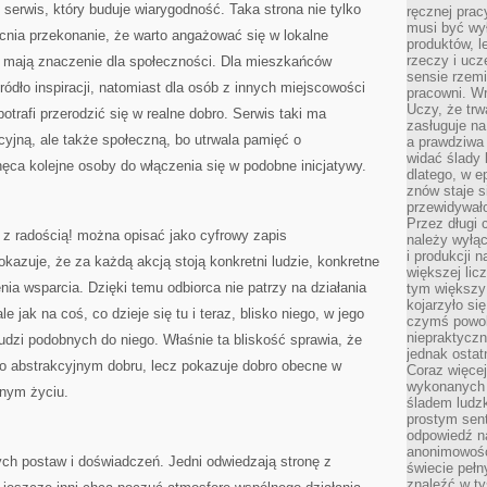
serwis, który buduje wiarygodność. Taka strona nie tylko
ręcznej prac
musi być wy
cnia przekonanie, że warto angażować się w lokalne
produktów, 
rzeczy i uc
re mają znaczenie dla społeczności. Dla mieszkańców
sensie rzemi
ódło inspiracji, natomiast dla osób z innych miejscowości
pracowni. W
Uczy, że trw
potrafi przerodzić się w realne dobro. Serwis taki ma
zasługuje n
cyjną, ale także społeczną, bo utrwala pamięć o
a prawdziwa 
widać ślady 
hęca kolejne osoby do włączenia się w podobne inicjatywy.
dlatego, w e
znów staje s
przewidywał
Przez długi 
 radością! można opisać jako cyfrowy zapis
należy wyłąc
i produkcji n
okazuje, że za każdą akcją stoją konkretni ludzie, konkretne
większej lic
nia wsparcia. Dzięki temu odbiorca nie patrzy na działania
tym większy
kojarzyło si
e jak na coś, co dzieje się tu i teraz, blisko niego, w jego
czymś powol
niepraktycz
ludzi podobnych do niego. Właśnie ta bliskość sprawia, że
jednak ostat
 o abstrakcyjnym dobru, lecz pokazuje dobro obecne w
Coraz więce
wykonanych s
lnym życiu.
śladem ludzk
prostym sen
odpowiedź n
anonimowości
ych postaw i doświadczeń. Jedni odwiedzają stronę z
świecie peł
znaleźć w t