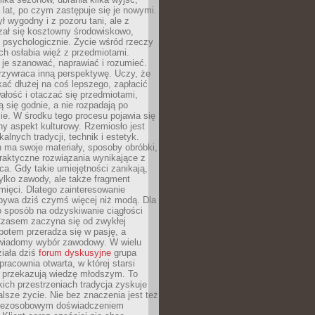
a lat, po czym zastępuje się je nowymi.
ł wygodny i z pozoru tani, ale z
ał się kosztowny środowiskowo,
i psychologicznie. Życie wśród rzeczy
h osłabia więź z przedmiotami.
je szanować, naprawiać i rozumieć.
rzywraca inną perspektywę. Uczy, że
ać dłużej na coś lepszego, zapłacić
wałość i otaczać się przedmiotami,
ą się godnie, a nie rozpadają po
ie. W środku tego procesu pojawia się
y aspekt kulturowy. Rzemiosło jest
alnych tradycji, technik i estetyk.
 ma swoje materiały, sposoby obróbki,
praktyczne rozwiązania wynikające z
sca. Gdy takie umiejętności zanikają,
tylko zawody, ale także fragment
mięci. Dlatego zainteresowanie
bywa dziś czymś więcej niż modą. Dla
o sposób na odzyskiwanie ciągłości
 Czasem zaczyna się od zwykłej
potem przeradza się w pasję, a
iadomy wybór zawodowy. W wielu
iała dziś
forum dyskusyjne
grupa
pracownia otwarta, w której starsi
y przekazują wiedzę młodszym. To
kich przestrzeniach tradycja zyskuje
lsze życie. Nie bez znaczenia jest też
bezosobowym doświadczeniem