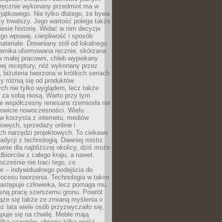
, ręcznie wykonany przedmiot ma w
jątkowego. Nie tylko dlatego, że bywa
zy trwalszy. Jego wartość polega także
iesie historię. Widać w nim decyzje
ego wprawę, cierpliwość i sposób
ateriale. Drewniany stół od lokalnego
ramika uformowana ręcznie, skórzana
w małej pracowni, chleb wypiekany
ej receptury, nóż wykonany przez
, biżuteria tworzona w krótkich seriach
zy różnią się od produktów
ch nie tylko wyglądem, lecz także
 za sobą niosą. Warto przy tym
e współczesny renesans rzemiosła nie
kowicie nowoczesności. Wielu
w korzysta z internetu, mediów
owych, sprzedaży online i
h narzędzi projektowych. To ciekawe
radycji z technologią. Dawniej mistrz
wnie dla najbliższej okolicy, dziś może
dbiorców z całego kraju, a nawet
ocześnie nie traci tego, co
e – indywidualnego podejścia do
procesu tworzenia. Technologia w takim
zastępuje człowieka, lecz pomaga mu
sną pracę szerszemu gronu. Powrót
ąże się także ze zmianą myślenia o
ez lata wiele osób przyzwyczaiło się,
puje się na chwilę. Meble mają
lka sezonów, ubrania kilka wyjść,