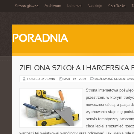
Archiwum
Lekarski
Nadzieje
T
Strona główna
Spis Treści
PORADNIA
ZIELONA SZKOŁA I HARCERSKA 
POSTED BY ADMIN
MAR - 16 - 2026
MOŻLIWOŚĆ KOMENTOWA
Strona internetowa poświęc
przestrzeń, w którym tradyc
nowoczesnością, a pasja do
wychowania staje się podst
serwis tematyczny tworzon
chcą lepiej zrozumieć rzec
wartości tej wyjątkowej wspólnoty oraz odkrywać, jak wielką rolę 