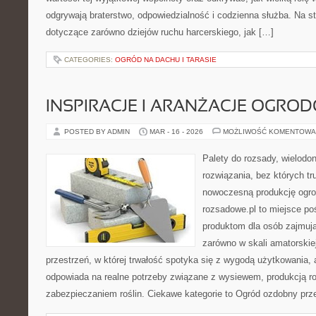
odgrywają braterstwo, odpowiedzialność i codzienna służba. Na s
dotyczące zarówno dziejów ruchu harcerskiego, jak […]
CATEGORIES:
OGRÓD NA DACHU I TARASIE
INSPIRACJE I ARANŻACJE OGRO
POSTED BY ADMIN
MAR - 16 - 2026
MOŻLIWOŚĆ KOMENTOWA
Palety do rozsady, wielodoni
rozwiązania, bez których t
nowoczesną produkcję ogrod
rozsadowe.pl to miejsce p
produktom dla osób zajmuj
zarówno w skali amatorskiej,
przestrzeń, w której trwałość spotyka się z wygodą użytkowania, 
odpowiada na realne potrzeby związane z wysiewem, produkcją r
zabezpieczaniem roślin. Ciekawe kategorie to Ogród ozdobny prz