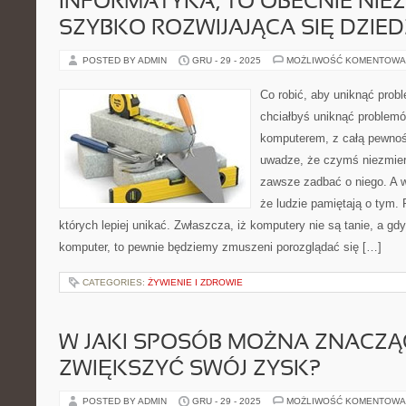
INFORMATYKA, TO OBECNIE NIE
SZYBKO ROZWIJAJĄCA SIĘ DZIED
POSTED BY ADMIN
GRU - 29 - 2025
MOŻLIWOŚĆ KOMENTOWA
Co robić, aby uniknąć pro
chciałbyś uniknąć problem
komputerem, z całą pewnoś
uwadze, że czymś niezmier
zawsze zadbać o niego. A w
że ludzie pamiętają o tym. 
których lepiej unikać. Zwłaszcza, iż komputery nie są tanie, a gd
komputer, to pewnie będziemy zmuszeni porozglądać się […]
CATEGORIES:
ŻYWIENIE I ZDROWIE
W JAKI SPOSÓB MOŻNA ZNACZ
ZWIĘKSZYĆ SWÓJ ZYSK?
POSTED BY ADMIN
GRU - 29 - 2025
MOŻLIWOŚĆ KOMENTOWA