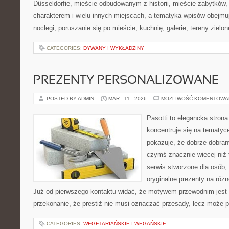
Düsseldorfie, mieście odbudowanym z historii, mieście zabytkó
charakterem i wielu innych miejscach, a tematyka wpisów obejmuj
noclegi, poruszanie się po mieście, kuchnię, galerie, tereny zielo
CATEGORIES:
DYWANY I WYKŁADZINY
PREZENTY PERSONALIZOWANE
POSTED BY ADMIN
MAR - 11 - 2026
MOŻLIWOŚĆ KOMENTOWA
Pasotti to elegancka strona
koncentruje się na tematy
pokazuje, że dobrze dobra
czymś znacznie więcej niż 
serwis stworzone dla osób,
oryginalne prezenty na różn
Już od pierwszego kontaktu widać, że motywem przewodnim jest t
przekonanie, że prestiż nie musi oznaczać przesady, lecz może p
CATEGORIES:
WEGETARIAŃSKIE I WEGAŃSKIE