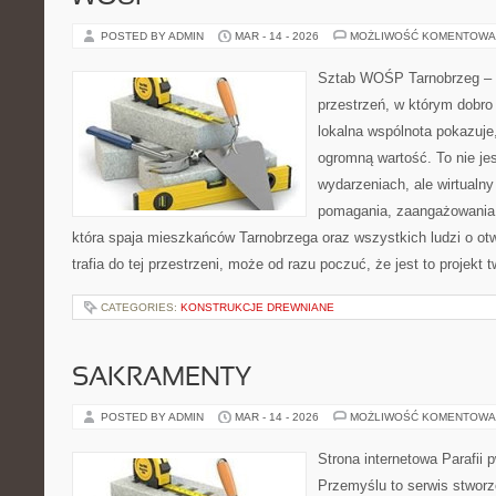
POSTED BY ADMIN
MAR - 14 - 2026
MOŻLIWOŚĆ KOMENTOWA
Sztab WOŚP Tarnobrzeg – G
przestrzeń, w którym dobro
lokalna wspólnota pokazuje
ogromną wartość. To nie jes
wydarzeniach, ale wirtualny
pomagania, zaangażowania 
która spaja mieszkańców Tarnobrzega oraz wszystkich ludzi o ot
trafia do tej przestrzeni, może od razu poczuć, że jest to projekt 
CATEGORIES:
KONSTRUKCJE DREWNIANE
SAKRAMENTY
POSTED BY ADMIN
MAR - 14 - 2026
MOŻLIWOŚĆ KOMENTOWA
Strona internetowa Parafii 
Przemyślu to serwis stworz