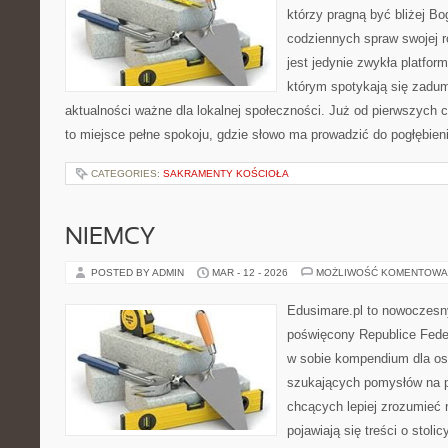
którzy pragną być bliżej Bo
codziennych spraw swojej r
jest jedynie zwykła platfor
którym spotykają się zaduma
aktualności ważne dla lokalnej społeczności. Już od pierwszych 
to miejsce pełne spokoju, gdzie słowo ma prowadzić do pogłębie
CATEGORIES:
SAKRAMENTY KOŚCIOŁA
NIEMCY
POSTED BY ADMIN
MAR - 12 - 2026
MOŻLIWOŚĆ KOMENTOWA
Edusimare.pl to nowoczesn
poświęcony Republice Feder
w sobie kompendium dla os
szukających pomysłów na p
chcących lepiej zrozumieć n
pojawiają się treści o stol