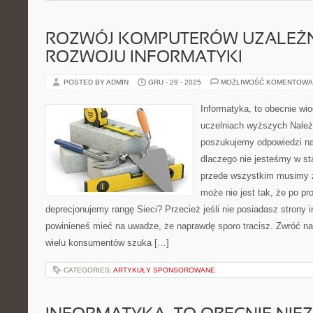
ROZWÓJ KOMPUTERÓW UZALEŻN
ROZWOJU INFORMATYKI
POSTED BY ADMIN
GRU - 29 - 2025
MOŻLIWOŚĆ KOMENTOWA
Informatyka, to obecnie wi
uczelniach wyższych Należy
poszukujemy odpowiedzi na 
dlaczego nie jesteśmy w st
przede wszystkim musimy 
może nie jest tak, że po p
deprecjonujemy rangę Sieci? Przecież jeśli nie posiadasz strony in
powinieneś mieć na uwadze, że naprawdę sporo tracisz. Zwróć na
wielu konsumentów szuka […]
CATEGORIES:
ARTYKUŁY SPONSOROWANE