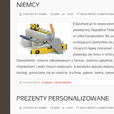
NIEMCY
POSTED BY ADMIN
MAR - 12 - 2026
MOŻLIWOŚĆ KOMENTOWA
Edusimare.pl to nowoczesn
poświęcony Republice Feder
w sobie kompendium dla os
szukających pomysłów na p
chcących lepiej zrozumieć n
pojawiają się treści o stol
Düsseldorfie, mieście odbudowanym z historii, mieście zabytkó
charakterem i wielu innych miejscach, a tematyka wpisów obejmuj
noclegi, poruszanie się po mieście, kuchnię, galerie, tereny zielo
CATEGORIES:
DYWANY I WYKŁADZINY
PREZENTY PERSONALIZOWANE
POSTED BY ADMIN
MAR - 11 - 2026
MOŻLIWOŚĆ KOMENTOWA