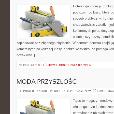
Hotel-Logan.com.pl to blog
podróżom po kraju, który p
sposób praktyczny. To miejs
chcą zwiedzać zakątki i je
konkretnych porad dotyczą
w sobie użyteczny poradnik 
zaplanować bez zbędnego błądzenia. W centrum serwisu znajdują 
kameralnych po wyższej klasy, a także wszystko, co pomaga wy
oczekiwań. […]
CATEGORIES:
LEŚNICTWO I GOSPODARKA DREWNEM
MODA PRZYSZŁOŚCI
POSTED BY ADMIN
GRU - 27 - 2025
MOŻLIWOŚĆ KOMENTOWA
Tajus to magazyn modowy d
własnego stylu i jednocześn
estetykach z różnych stron