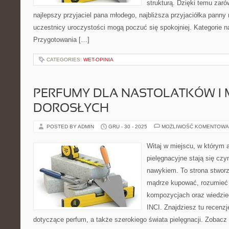
strukturą. Dzięki temu zaró
najlepszy przyjaciel pana młodego, najbliższa przyjaciółka panny m
uczestnicy uroczystości mogą poczuć się spokojniej. Kategorie na
Przygotowania […]
CATEGORIES:
WET-OPINIA
PERFUMY DLA NASTOLATKÓW I
DOROSŁYCH
POSTED BY ADMIN
GRU - 30 - 2025
MOŻLIWOŚĆ KOMENTOWA
Witaj w miejscu, w którym 
pielęgnacyjne stają się czy
nawykiem. To strona stworz
mądrze kupować, rozumieć 
kompozycjach oraz wiedzieć
INCI. Znajdziesz tu recenz
dotyczące perfum, a także szerokiego świata pielęgnacji. Zobacz 