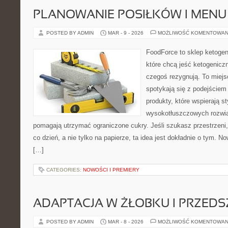
PLANOWANIE POSIŁKÓW I MENU
POSTED BY ADMIN
MAR - 9 - 2026
MOŻLIWOŚĆ KOMENTOWAN
FoodForce to sklep ketogen
które chcą jeść ketogeniczn
czegoś rezygnują. To miej
spotykają się z podejście
produkty, które wspierają st
wysokotłuszczowych rozwią
pomagają utrzymać ograniczone cukry. Jeśli szukasz przestrzeni, 
co dzień, a nie tylko na papierze, ta idea jest dokładnie o tym. No
[…]
CATEGORIES:
NOWOŚCI I PREMIERY
ADAPTACJA W ŻŁOBKU I PRZED
POSTED BY ADMIN
MAR - 8 - 2026
MOŻLIWOŚĆ KOMENTOWAN