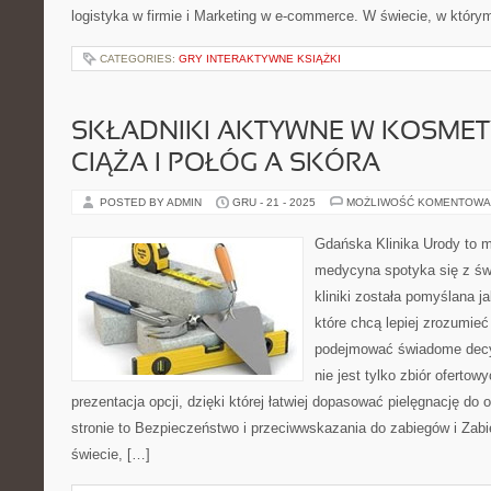
logistyka w firmie i Marketing w e-commerce. W świecie, w który
CATEGORIES:
GRY INTERAKTYWNE KSIĄŻKI
SKŁADNIKI AKTYWNE W KOSMET
CIĄŻA I POŁÓG A SKÓRA
POSTED BY ADMIN
GRU - 21 - 2025
MOŻLIWOŚĆ KOMENTOWA
Gdańska Klinika Urody to m
medycyna spotyka się z świ
kliniki została pomyślana j
które chcą lepiej zrozumieć
podejmować świadome decy
nie jest tylko zbiór ofertow
prezentacja opcji, dzięki której łatwiej dopasować pielęgnację do
stronie to Bezpieczeństwo i przeciwwskazania do zabiegów i Zab
świecie, […]