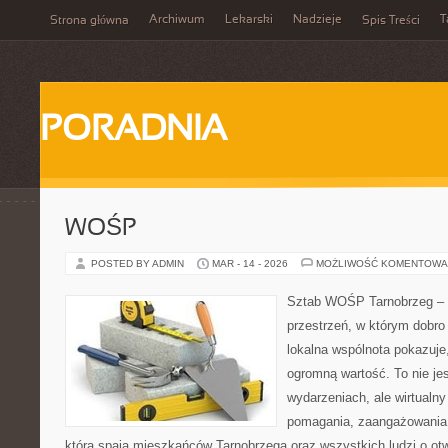
Archiwum
Lekarski
Nadzieje
T
Strona główna
Spis Treści
PORADNIA
WOŚP
POSTED BY ADMIN
MAR - 14 - 2026
MOŻLIWOŚĆ KOMENTOWA
Sztab WOŚP Tarnobrzeg – G
przestrzeń, w którym dobro
lokalna wspólnota pokazuje
ogromną wartość. To nie jes
wydarzeniach, ale wirtualny
pomagania, zaangażowania 
która spaja mieszkańców Tarnobrzega oraz wszystkich ludzi o ot