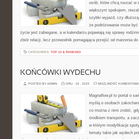
osób, które chcą ruszać w d
większym spokojem, niezale
szybki wyjazd, czy dłuższą
że podróżowanie może być 
życie jest zabiegane, a w kalendarzu pojawiają się sprawy rodzinn
zbiór relacji, lecz przewodnik pomagająca przejść od marzenia do
CATEGORIES:
TOP 10 & RANKINGI
KOŃCÓWKI WYDECHU
POSTED BY ADMIN
GRU - 18 - 2025
MOŻLIWOŚĆ KOMENTOWA
Magnaflow.pl to portal o s
myślą o osobach zakochany
co można z nimi zrobić, gdy
środkiem transportu, a zac
w którym modyfikacje spoty
tematy takie jak wydech p