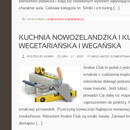
elementem podwozia i stają się świadomym wyborem wpływającym
charakter auta. Ciekawe kategorie to: Silniki i ich tuning […]
CATEGORIES:
EUROCASH KINDERGELD
KUCHNIA NOWOZELANDZKA I K
WEGETARIAŃSKA I WEGAŃSKA
POSTED BY ADMIN
GRU - 17 - 2025
MOŻLIWOŚĆ KOMENTOWA
Avalon Club to portal o jedz
smaków z codzienną inspira
miłośników dobrego jedzeni
nowe kierunki. Jeśli lubisz
prowadzi Cię dalej niż mapa,
zaproszeniem do podróży, A
smakowy przewodnik. Przeczytaj koniecznie Najlepsze restauracje
smokehouse. Rdzeniem Avalon Club są smaki świata. Zamiast kr
dostajesz […]