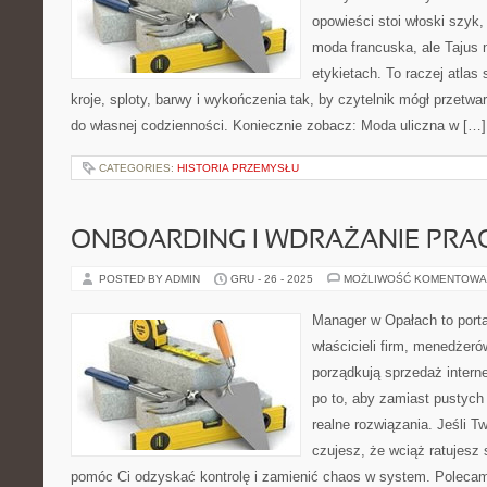
opowieści stoi włoski szyk,
moda francuska, ale Tajus 
etykietach. To raczej atlas 
kroje, sploty, barwy i wykończenia tak, by czytelnik mógł przetwa
do własnej codzienności. Koniecznie zobacz: Moda uliczna w […]
CATEGORIES:
HISTORIA PRZEMYSŁU
ONBOARDING I WDRAŻANIE PR
POSTED BY ADMIN
GRU - 26 - 2025
MOŻLIWOŚĆ KOMENTOWA
Manager w Opałach to porta
właścicieli firm, menedżeró
porządkują sprzedaż intern
po to, aby zamiast pustych 
realne rozwiązania. Jeśli T
czujesz, że wciąż ratujesz 
pomóc Ci odzyskać kontrolę i zamienić chaos w system. Polecam