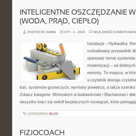
INTELIGENTNE OSZCZĘDZANIE 
(WODA, PRĄD, CIEPŁO)
POSTED BY ADMIN
STY - 1 - 2026
MOŻLIWOŚĆ KOMENTOWAN
Instalacje – Hydraulika, R
rozbudowany przewodnik dl
opanować temat systemów i
modernizacji – od drobnyc
remonty. To miejsce, w któr
a czytelnik dostaje czyteln
kan, systemów grzewczych, wymiany powietrza, a także szeroko 
Zobacz kategorie: Minimalizm w budownictwie i Blacharstwo i deka
wszystko kręci się wokół bezpiecznych rozwiązań, które pomagaj
CATEGORIES:
BLOG
FIZJOCOACH