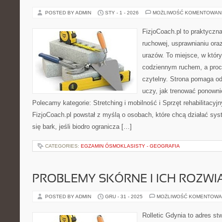
POSTED BY ADMIN
STY - 1 - 2026
MOŻLIWOŚĆ KOMENTOWAN
FizjoCoach.pl to praktyczna
ruchowej, usprawnianiu ora
urazów. To miejsce, w któr
codziennym ruchem, a proce
czytelny. Strona pomaga od
uczy, jak trenować ponown
Polecamy kategorie: Stretching i mobilność i Sprzęt rehabilitacyjny
FizjoCoach.pl powstał z myślą o osobach, które chcą działać sys
się bark, jeśli biodro ogranicza […]
CATEGORIES:
EGZAMIN ÓSMOKLASISTY - GEOGRAFIA
PROBLEMY SKÓRNE I ICH ROZWI
POSTED BY ADMIN
GRU - 31 - 2025
MOŻLIWOŚĆ KOMENTOWA
Rolletic Gdynia to adres s