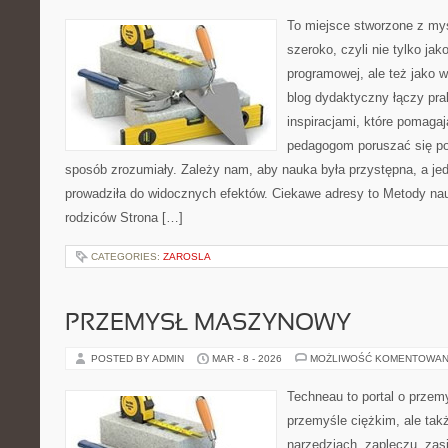
To miejsce stworzone z myś
szeroko, czyli nie tylko jak
programowej, ale też jako
blog dydaktyczny łączy pr
inspiracjami, które pomaga
pedagogom poruszać się po 
sposób zrozumiały. Zależy nam, aby nauka była przystępna, a je
prowadziła do widocznych efektów. Ciekawe adresy to Metody nau
rodziców Strona […]
CATEGORIES:
ZAROSLA
PRZEMYSŁ MASZYNOWY
POSTED BY ADMIN
MAR - 8 - 2026
MOŻLIWOŚĆ KOMENTOWAN
Techneau to portal o przem
przemyśle ciężkim, ale tak
narzędziach, zapleczu, zasil