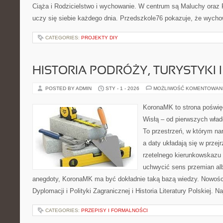
Ciąża i Rodzicielstwo i wychowanie. W centrum są Maluchy oraz R
uczy się siebie każdego dnia. Przedszkole76 pokazuje, że wychow
CATEGORIES:
PROJEKTY DIY
HISTORIA PODRÓŻY, TURYSTYKI 
POSTED BY ADMIN
STY - 1 - 2026
MOŻLIWOŚĆ KOMENTOWAN
KoronaMK to strona poświęc
Wisłą – od pierwszych wła
To przestrzeń, w którym nar
a daty układają się w przej
rzetelnego kierunkowskazu
uchwycić sens przemian alb
anegdoty, KoronaMK ma być dokładnie taką bazą wiedzy. Nowości n
Dyplomacji i Polityki Zagranicznej i Historia Literatury Polskiej. Na
CATEGORIES:
PRZEPISY I FORMALNOŚCI