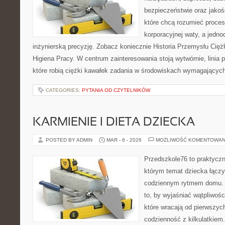
bezpieczeństwie oraz jakośc
które chcą rozumieć proce
korporacyjnej waty, a jedno
inżynierską precyzję. Zobacz koniecznie Historia Przemysłu Cięż
Higiena Pracy. W centrum zainteresowania stoją wytwórnie, linia
które robią ciężki kawałek zadania w środowiskach wymagającyc
CATEGORIES:
PYTANIA OD CZYTELNIKÓW
KARMIENIE I DIETA DZIECKA
POSTED BY ADMIN
MAR - 6 - 2026
MOŻLIWOŚĆ KOMENTOWAN
Przedszkole76 to praktyczn
którym temat dziecka łączy
codziennym rytmem domu. T
to, by wyjaśniać wątpliwoś
które wracają od pierwszyc
codzienność z kilkulatkiem