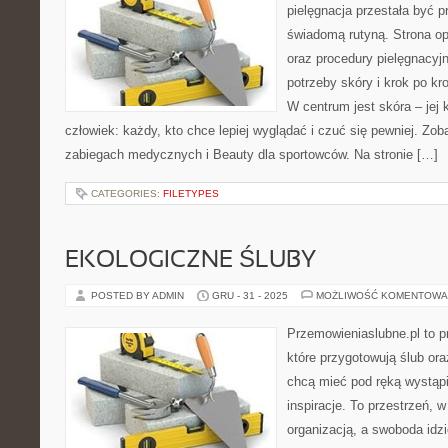
pielęgnacja przestała być p
świadomą rutyną. Strona op
oraz procedury pielęgnacyj
potrzeby skóry i krok po k
W centrum jest skóra – jej 
człowiek: każdy, kto chce lepiej wyglądać i czuć się pewniej. Zo
zabiegach medycznych i Beauty dla sportowców. Na stronie […]
CATEGORIES:
FILETYPES
EKOLOGICZNE ŚLUBY
POSTED BY ADMIN
GRU - 31 - 2025
MOŻLIWOŚĆ KOMENTOWA
Przemowieniaslubne.pl to p
które przygotowują ślub ora
chcą mieć pod ręką wystąpie
inspiracje. To przestrzeń, w
organizacją, a swoboda idz