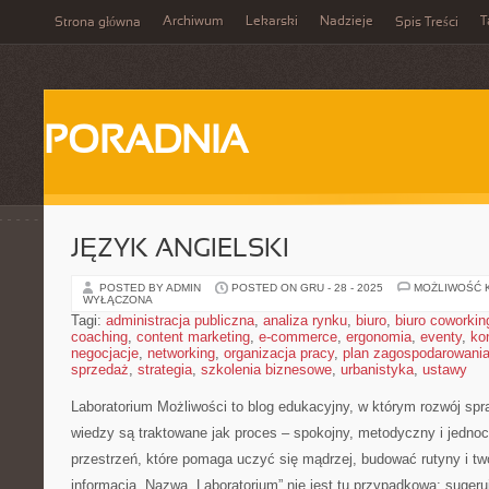
Archiwum
Lekarski
Nadzieje
T
Strona główna
Spis Treści
PORADNIA
JĘZYK ANGIELSKI
POSTED BY ADMIN
POSTED ON GRU - 28 - 2025
MOŻLIWOŚĆ 
WYŁĄCZONA
Tagi:
administracja publiczna
,
analiza rynku
,
biuro
,
biuro coworkin
coaching
,
content marketing
,
e-commerce
,
ergonomia
,
eventy
,
ko
negocjacje
,
networking
,
organizacja pracy
,
plan zagospodarowani
sprzedaż
,
strategia
,
szkolenia biznesowe
,
urbanistyka
,
ustawy
Laboratorium Możliwości to blog edukacyjny, w którym rozwój spr
wiedzy są traktowane jak proces – spokojny, metodyczny i jednoc
przestrzeń, które pomaga uczyć się mądrzej, budować rutyny i tw
informacją. Nazwa „Laboratorium” nie jest tu przypadkowa: sugeru