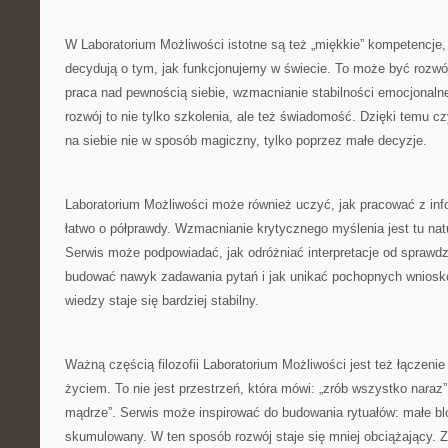
W Laboratorium Możliwości istotne są też „miękkie” kompetencje, c
decydują o tym, jak funkcjonujemy w świecie. To może być rozwó
praca nad pewnością siebie, wzmacnianie stabilności emocjonalne
rozwój to nie tylko szkolenia, ale też świadomość. Dzięki temu cz
na siebie nie w sposób magiczny, tylko poprzez małe decyzje.
Laboratorium Możliwości może również uczyć, jak pracować z inf
łatwo o półprawdy. Wzmacnianie krytycznego myślenia jest tu na
Serwis może podpowiadać, jak odróżniać interpretacje od sprawdza
budować nawyk zadawania pytań i jak unikać pochopnych wnioskó
wiedzy staje się bardziej stabilny.
Ważną częścią filozofii Laboratorium Możliwości jest też łączeni
życiem. To nie jest przestrzeń, która mówi: „zrób wszystko naraz”,
mądrze”. Serwis może inspirować do budowania rytuałów: małe blok
skumulowany. W ten sposób rozwój staje się mniej obciążający. 