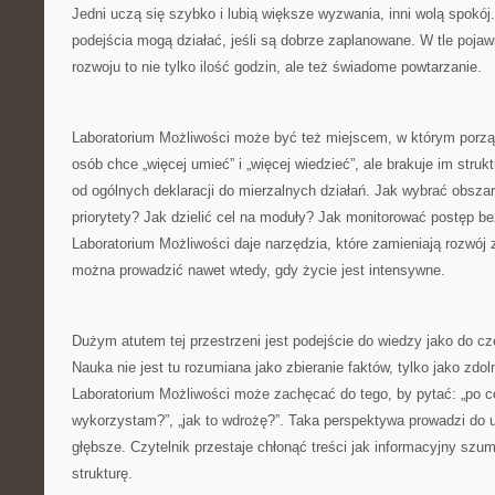
Jedni uczą się szybko i lubią większe wyzwania, inni wolą spokój
podejścia mogą działać, jeśli są dobrze zaplanowane. W tle pojaw
rozwoju to nie tylko ilość godzin, ale też świadome powtarzanie.
Laboratorium Możliwości może być też miejscem, w którym porząd
osób chce „więcej umieć” i „więcej wiedzieć”, ale brakuje im stru
od ogólnych deklaracji do mierzalnych działań. Jak wybrać obsza
priorytety? Jak dzielić cel na moduły? Jak monitorować postęp be
Laboratorium Możliwości daje narzędzia, które zamieniają rozwój
można prowadzić nawet wtedy, gdy życie jest intensywne.
Dużym atutem tej przestrzeni jest podejście do wiedzy jako do c
Nauka nie jest tu rozumiana jako zbieranie faktów, tylko jako zdo
Laboratorium Możliwości może zachęcać do tego, by pytać: „po co 
wykorzystam?”, „jak to wdrożę?”. Taka perspektywa prowadzi do uc
głębsze. Czytelnik przestaje chłonąć treści jak informacyjny sz
strukturę.