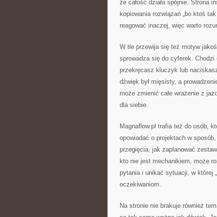
że całość działa spójnie. Strona in
kopiowania rozwiązań „bo ktoś tak
reagować inaczej, więc warto roz
W tle przewija się też motyw jako
sprowadza się do cyferek. Chodzi
przekręcasz kluczyk lub naciskasz
dźwięk był mięsisty, a prowadzenie
może zmienić całe wrażenie z jazd
dla siebie.
Magnaflow.pl trafia też do osób, k
opowiadać o projektach w sposób, 
przegięcia, jak zaplanować zesta
kto nie jest mechanikiem, może r
pytania i unikać sytuacji, w które
oczekiwaniom.
Na stronie nie brakuje również te