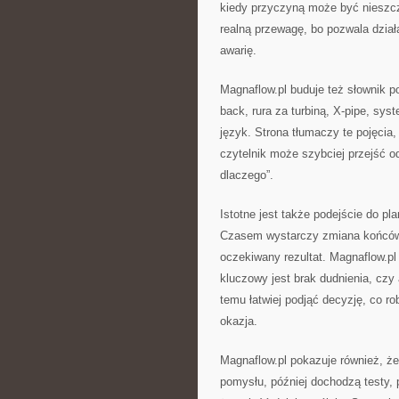
kiedy przyczyną może być nieszcz
realną przewagę, bo pozwala dzia
awarię.
Magnaflow.pl buduje też słownik po
back, rura za turbiną, X-pipe, sy
język. Strona tłumaczy te pojęcia
czytelnik może szybciej przejść o
dlaczego”.
Istotne jest także podejście do p
Czasem wystarczy zmiana końcówk
oczekiwany rezultat. Magnaflow.pl u
kluczowy jest brak dudnienia, czy
temu łatwiej podjąć decyzję, co ro
okazja.
Magnaflow.pl pokazuje również, że
pomysłu, później dochodzą testy, 