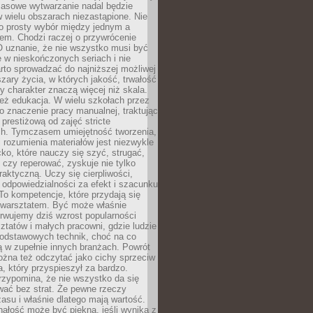
Masowe wytwarzanie nadal będzie
w wielu obszarach niezastąpione. Nie
 o prosty wybór między jednym a
em. Chodzi raczej o przywrócenie
O uznanie, że nie wszystko musi być
 w nieskończonych seriach i nie
rto sprowadzać do najniższej możliwej
zary życia, w których jakość, trwałość
ny charakter znaczą więcej niż skala.
 też edukacja. W wielu szkołach przez
no znaczenie pracy manualnej, traktując
 prestiżową od zajęć stricte
ch. Tymczasem umiejętność tworzenia,
i rozumienia materiałów jest niezwykle
ko, które nauczy się szyć, strugać,
ć czy reperować, zyskuje nie tylko
aktyczną. Uczy się cierpliwości,
 odpowiedzialności za efekt i szacunku
To kompetencje, które przydają się
 warsztatem. Być może właśnie
rwujemy dziś wzrost popularności
ztatów i małych pracowni, gdzie ludzie
podstawowych technik, choć na co
ą w zupełnie innych branżach. Powrót
żna też odczytać jako cichy sprzeciw
, który przyspieszył za bardzo.
rzypomina, że nie wszystko da się
wać bez strat. Że pewne rzeczy
su i właśnie dlatego mają wartość.
ałość może być piękna, jeśli wynika z