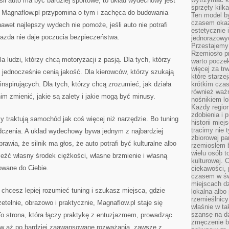
li auto ma być bardziej sportowe, to układ wydechowy jest
sprzęty kilk
. Magnaflow.pl przypomina o tym i zachęca do budowania
Ten model by
czasem okaz
awet najlepszy wydech nie pomoże, jeśli auto nie potrafi
estetycznie 
 jazda nie daje poczucia bezpieczeństwa.
jednorazowyc
Przestajemy 
Rzemiosło p
a ludzi, którzy chcą motoryzacji z pasją. Dla tych, którzy
warto poczek
więcej za tr
e jednocześnie cenią jakość. Dla kierowców, którzy szukają
które starzej
inspirujących. Dla tych, którzy chcą zrozumieć, jak działa
krótkim czas
również ważn
 zmienić, jakie są zalety i jakie mogą być minusy.
nośnikiem lok
Każdy region
zdobienia i 
zy traktują samochód jak coś więcej niż narzędzie. Bo tuning
historii miej
tracimy nie 
iadczenia. A układ wydechowy bywa jednym z najbardziej
zbiorowej pa
rawia, że silnik ma głos, że auto potrafi być kulturalne albo
rzemiosłem 
wielu osób t
eźć własny środek ciężkości, własne brzmienie i własną
kulturowej.
owane do Ciebie.
ciekawości, 
czasem w św
miejscach dz
t, chcesz lepiej rozumieć tuning i szukasz miejsca, gdzie
lokalna albo 
rzemieślnic
telnie, obrazowo i praktycznie, Magnaflow.pl staje się
właśnie w ta
szansę na da
To strona, która łączy praktykę z entuzjazmem, prowadząc
zmęczenie 
aw aż po bardziej zaawansowane rozważania, zawsze z