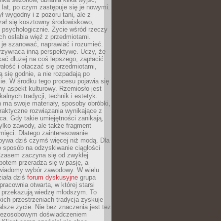
a lat, po czym zastępuje się je nowymi.
ł wygodny i z pozoru tani, ale z
ał się kosztowny środowiskowo,
i psychologicznie. Życie wśród rzeczy
h osłabia więź z przedmiotami.
je szanować, naprawiać i rozumieć.
rzywraca inną perspektywę. Uczy, że
ać dłużej na coś lepszego, zapłacić
wałość i otaczać się przedmiotami,
ą się godnie, a nie rozpadają po
ie. W środku tego procesu pojawia się
y aspekt kulturowy. Rzemiosło jest
alnych tradycji, technik i estetyk.
 ma swoje materiały, sposoby obróbki,
praktyczne rozwiązania wynikające z
sca. Gdy takie umiejętności zanikają,
tylko zawody, ale także fragment
mięci. Dlatego zainteresowanie
bywa dziś czymś więcej niż modą. Dla
o sposób na odzyskiwanie ciągłości
 Czasem zaczyna się od zwykłej
potem przeradza się w pasję, a
iadomy wybór zawodowy. W wielu
iała dziś
forum dyskusyjne
grupa
pracownia otwarta, w której starsi
y przekazują wiedzę młodszym. To
kich przestrzeniach tradycja zyskuje
lsze życie. Nie bez znaczenia jest też
bezosobowym doświadczeniem