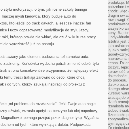
produkcję. 
potrzebne i 
o stylu motoryzacji: o tym, jak różne szkoły tuningu
chodzi więc
drugim świat
 Inaczej myśli kierowca, który buduje auto do
równowagi. 
oś, kto jeździ po track dayach, a jeszcze inaczej fan
produkowane
wszystko wa
żnice i uczy dopasowywać modyfikacje do stylu jazdy.
ceny. Są obs
aki, którego prawie nie widać, ale czuć w kulturze pracy.
i indywidual
Istotna jest
miało wyrazistość już na postoju.
lata osłabia
ją jako mniej
teoretyczny
edstawiany jako element budowania tożsamości auta.
naprawiania 
cenna. Dziec
o zadziorny. Końcówka wydechu potrafi zmienić odbiór tyłu
toczyć, lepi
dnak strona konsekwentnie przypomina, że najlepszy efekt
sprawność pr
dokładności,
ęki temu treści trafiają zarówno do osób, które chcą
do procesu. 
ak i do tych, którzy szukają inspiracji do projektu z
daleko poza
dlatego obse
kursów, wars
wracają do 
dzień pracuj
ście „od problemu do rozwiązania”. Jeśli Twoje auto nagle
rzemiosła mo
wobec świata
iczny dźwięk, wzrosło apetyt na benzynę lub olej napędowy,
Rzemiosło p
ąg, Magnaflow.pl pomaga przejść przez diagnostykę. Wyjaśnia,
zoptymalizo
wymagają cza
ydechem od tych, które wynikają z dolotu. Podpowiada,
Że niedoskon