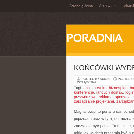
Archiwum
Lekars
Strona główna
PORADNIA
KOŃCÓWKI WYD
POSTED BY ADMIN
POSTED ON
WYŁĄCZONA
Tagi:
analiza rynku
,
biznesplan
,
br
konferencje
,
łańcuch dostaw
,
logis
przywództwo
,
reklama
,
spedycja
,
zarządzanie projektami
,
zarządzan
Magnaflow.pl to portal o samocho
pojazdach oraz w tym, co można z 
zaczynają być pasją. To miejsce,
takie jak wydech przestają być 