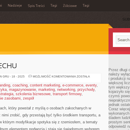
ki
Nadzieje
Tagi
Tagi
Spis Treści
Żółciowe
SUB
ECHU
Przez długi 
należy wyłąc
KOŃCÓWKI
 GRU - 18 - 2025
MOŻLIWOŚĆ KOMENTOWANIA
ZOSTAŁA
i produkcji n
WYDECHU
większej lic
anding
,
coaching
,
content marketing
,
e-commerce
,
eventy
,
tym większy
tyka
,
magazynowanie
,
marketing
,
networking
,
przychody
,
kojarzyło si
strategia
,
szkolenia biznesowe
,
transport firmowy
,
czymś powol
ie zasobami
,
zespół
niepraktycz
jednak ostat
dach, który powstał z myślą o osobach zakochanych w
Coraz więce
wykonanych s
nimi zrobić, gdy przestają być tylko środkiem transportu, a
śladem ludzk
 w którym modyfikacje spotyka się z rzemiosłem, a tematy
prostym sen
odpowiedź n
nudnym elementem podwozia i stają się świadomym wyborem