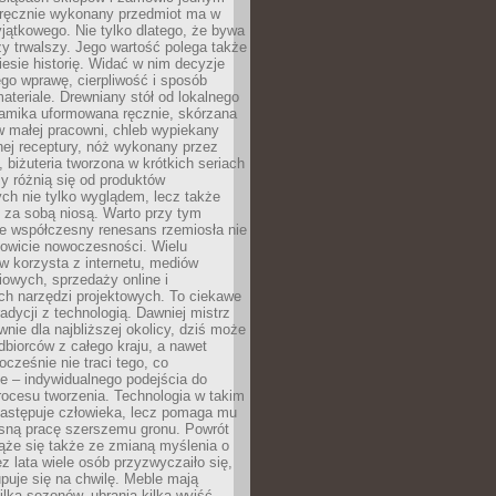
, ręcznie wykonany przedmiot ma w
jątkowego. Nie tylko dlatego, że bywa
zy trwalszy. Jego wartość polega także
iesie historię. Widać w nim decyzje
ego wprawę, cierpliwość i sposób
ateriale. Drewniany stół od lokalnego
ramika uformowana ręcznie, skórzana
w małej pracowni, chleb wypiekany
ej receptury, nóż wykonany przez
, biżuteria tworzona w krótkich seriach
zy różnią się od produktów
ch nie tylko wyglądem, lecz także
 za sobą niosą. Warto przy tym
e współczesny renesans rzemiosła nie
kowicie nowoczesności. Wielu
w korzysta z internetu, mediów
owych, sprzedaży online i
h narzędzi projektowych. To ciekawe
radycji z technologią. Dawniej mistrz
wnie dla najbliższej okolicy, dziś może
dbiorców z całego kraju, a nawet
ocześnie nie traci tego, co
e – indywidualnego podejścia do
procesu tworzenia. Technologia w takim
zastępuje człowieka, lecz pomaga mu
sną pracę szerszemu gronu. Powrót
ąże się także ze zmianą myślenia o
ez lata wiele osób przyzwyczaiło się,
puje się na chwilę. Meble mają
lka sezonów, ubrania kilka wyjść,