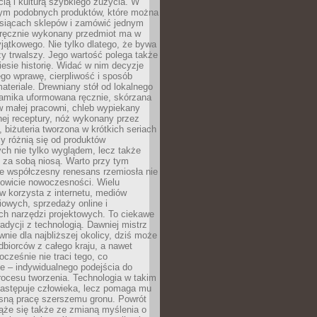
ą i kulturą szybkiego zużycia. W
nym podobnych produktów, które można
ysiącach sklepów i zamówić jednym
, ręcznie wykonany przedmiot ma w
jątkowego. Nie tylko dlatego, że bywa
zy trwalszy. Jego wartość polega także
iesie historię. Widać w nim decyzje
ego wprawę, cierpliwość i sposób
ateriale. Drewniany stół od lokalnego
ramika uformowana ręcznie, skórzana
w małej pracowni, chleb wypiekany
ej receptury, nóż wykonany przez
, biżuteria tworzona w krótkich seriach
zy różnią się od produktów
ch nie tylko wyglądem, lecz także
 za sobą niosą. Warto przy tym
e współczesny renesans rzemiosła nie
kowicie nowoczesności. Wielu
w korzysta z internetu, mediów
owych, sprzedaży online i
h narzędzi projektowych. To ciekawe
radycji z technologią. Dawniej mistrz
wnie dla najbliższej okolicy, dziś może
dbiorców z całego kraju, a nawet
ocześnie nie traci tego, co
e – indywidualnego podejścia do
procesu tworzenia. Technologia w takim
zastępuje człowieka, lecz pomaga mu
sną pracę szerszemu gronu. Powrót
ąże się także ze zmianą myślenia o