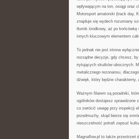
wpływającym na ton, osiągi oraz c
Motorsport amatorski (track day, 
znajduje się wydech rozumiany szer
tłumik środkowy, aż po końcówkę w
innych kluczowym elementem całośc
To jednak nie jest strona wyłączn
rozsądne decyzje, gdy chcesz, by T
irytujących skutków ubocznych. Ma
metalicznego rezonansu, dlaczego 
dźwięk, który będzie charakterny, 
Ważnym filarem są poradniki, któ
ogólników dostajesz sprawdzone 
co zwrócić uwagę przy inspekcji 
przedmuchy, skąd bierze się smród
nieszczelność potrafi zepsuć kult
Magnaflow.pl to także przestrzeń d