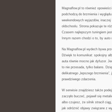
Magnaflow.pl to również opowieści 
podchodzą do brzmienia i wyglądu.
weekendowych wyjazdów, inaczej kt
oldschoolu. Strona pokazuje te ró
Czasem najlepszym tuningiem jest t
Innym razem chodzi o to, by auto 
Na Magnaflow.pl wydech bywa prz
Dźwięk to komunikat: spokojny alb
auta równie mocno jak dyfuzor. Je
to nie przesada, tylko balans. Dzi
delikatnego „lepszego brzmienia”, j
prawdziwego zdarzenia.
W serwisie znajdziesz także podej
zaczęło buczeć, pojawił się metal
albo czujesz, że silnik stracił ci
jak odróżnić objawy związane z w