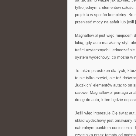
są tak samo ważne jak dźwięk. Jeś
tylko jednym z elementów całości
projektu w sposób kompletny. Bo n
przenieść mocy na asfalt lub jeśli
Magnaflow.pl jest więc miejscem dl
lubią, gdy auto ma własny styl, al
treści użytecznych i jednocześnie 
system wydechowy, co można w nim
To także przestrzeń dla tych, któr
to nie tylko części, ale też dośw
„ludzkich” elementów auta: to on sp
rasowe. Magnaflow.pl pomaga znal
drogę do auta, które będzie dopas
Jeśli więc interesuje Cię świat au
układ wydechowy jest omawiany rze
naturalnym punktem odniesienia. 
czytelnika przez tematy od podst