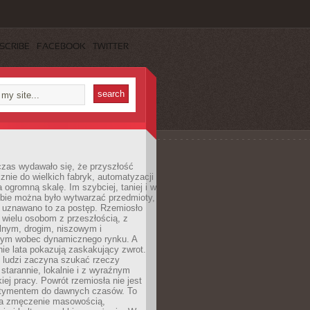
SCRIBE
FACEBOOK
TWITTER
czas wydawało się, że przyszłość
znie do wielkich fabryk, automatyzacji
a ogromną skalę. Im szybciej, taniej i w
zbie można było wytwarzać przedmioty,
 uznawano to za postęp. Rzemiosło
ę wielu osobom z przeszłością, z
nym, drogim, niszowym i
nym wobec dynamicznego rynku. A
nie lata pokazują zaskakujący zwrot.
j ludzi zaczyna szukać rzeczy
tarannie, lokalnie i z wyraźnym
iej pracy. Powrót rzemiosła nie jest
tymentem do dawnych czasów. To
a zmęczenie masowością,