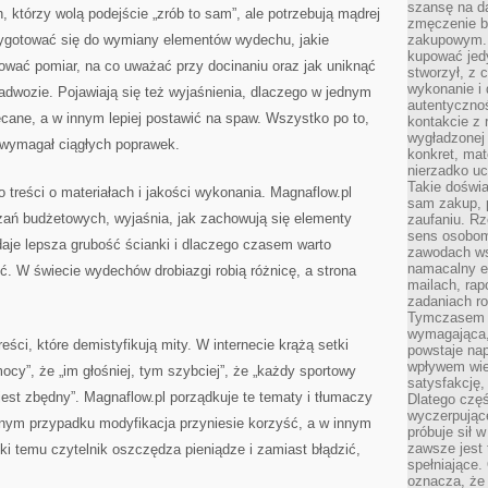
szansę na da
h, którzy wolą podejście „zrób to sam”, ale potrzebują mądrej
zmęczenie 
rzygotować się do wymiany elementów wydechu, jakie
zakupowym. K
kupować jedy
anować pomiar, na co uważać przy docinaniu oraz jak uniknąć
stworzył, z 
wykonanie i 
adwozie. Pojawiają się też wyjaśnienia, dlaczego w jednym
autentycznoś
ęcane, a w innym lepiej postawić na spaw. Wszystko po to,
kontakcie z 
wygładzonej 
e wymagał ciągłych poprawek.
konkret, mat
nierzadko u
Takie doświa
 treści o materiałach i jakości wykonania. Magnaflow.pl
sam zakup, p
zań budżetowych, wyjaśnia, jak zachowują się elementy
zaufaniu. Rz
sens osobom,
aje lepsza grubość ścianki i dlaczego czasem warto
zawodach ws
namacalny ef
ęć. W świecie wydechów drobiazgi robią różnicę, a strona
mailach, rap
zadaniach r
Tymczasem pr
wymagająca,
ści, które demistyfikują mity. W internecie krążą setki
powstaje nap
wpływem wied
mocy”, że „im głośniej, tym szybciej”, że „każdy sportowy
satysfakcję, 
jest zbędny”. Magnaflow.pl porządkuje te tematy i tłumaczy
Dlatego częś
wyczerpując
dnym przypadku modyfikacja przyniesie korzyść, a w innym
próbuje sił 
zawsze jest 
ki temu czytelnik oszczędza pieniądze i zamiast błądzić,
spełniające.
oznacza, że