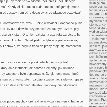
spiruje, by robić to świadomie, bez presji i bez ślepego
kliknięciem
sobie coś wy
 ma”. Każdy silnik, każda buda, każda konfiguracja może
ładniejszy c
umieć zasady i umieć je dopasować do własnego oczekiwań.
na tym, że n
człowieka, j
myślenia o m
ści doświadczeń z jazdy. Tuning w wydaniu Magnaflow.pl nie
stolarza, ce
torba szyta 
 o to, by auto dawało przyjemność za każdym razem, gdy
według własn
 przycisk start. O to, by reakcja na gaz była czystsza, by
rzemieślnika
– takie rzec
 dawało komfort. Nawet jeśli modyfikacja jest niewielka,
przemysłowy
y i sprawić, że zwykła trasa do pracy staje się momentem
sensem, jaki
zauważyć, ż
odrzuca cał
rzemieślnikó
społeczności
tóre chcą uczyć się na przykładach. Serwis potrafi
nowoczesnyc
połączenie t
który daje kierunek: jak dobrać elementy, jak uniknąć
pracował głó
w, by wszystko było dopasowane. Dzięki temu nawet ktoś,
dotrzeć do o
świata. Jedn
ozmawiać z warsztatem bardziej świadomie, zadawać lepsze
najważniejsz
j „coś zostało zrobione”, ale efekt końcowy nie odpowiada
materiału i 
modelu nie 
pokazać wła
rzemiosła wi
jakości. Prz
matów pobocznych, które realnie wpływają na wynik. hamulce
że rzeczy ku
wytrzymać ki