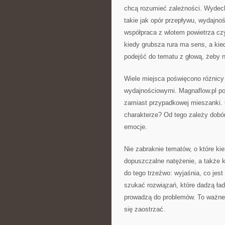
chcą rozumieć zależności. Wydech 
takie jak opór przepływu, wydajno
współpraca z wlotem powietrza czy
kiedy grubsza rura ma sens, a kied
podejść do tematu z głową, żeby n
Wiele miejsca poświęcono różnicy
wydajnościowymi. Magnaflow.pl po
zamiast przypadkowej mieszanki.
charakterze? Od tego zależy dobór
emocje.
Nie zabraknie tematów, o które ki
dopuszczalne natężenie, a także k
do tego trzeźwo: wyjaśnia, co jes
szukać rozwiązań, które dadzą ła
prowadzą do problemów. To ważne z
się zaostrzać.