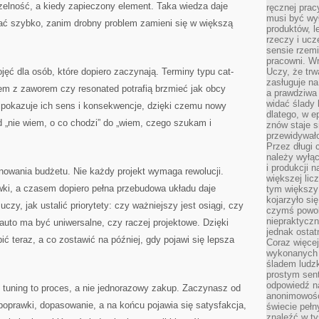
elność, a kiedy zapieczony element. Taka wiedza daje
ręcznej prac
musi być wy
łać szybko, zanim drobny problem zamieni się w większą
produktów, 
rzeczy i uc
sensie rzemi
pracowni. W
jęć dla osób, które dopiero zaczynają. Terminy typu cat-
Uczy, że trw
zasługuje n
stem z zaworem czy resonated potrafią brzmieć jak obcy
a prawdziwa 
widać ślady 
, pokazuje ich sens i konsekwencje, dzięki czemu nowy
dlatego, w e
d „nie wiem, o co chodzi” do „wiem, czego szukam i
znów staje s
przewidywał
Przez długi 
należy wyłąc
i produkcji n
lanowania budżetu. Nie każdy projekt wymaga rewolucji.
większej lic
i, a czasem dopiero pełna przebudowa układu daje
tym większy
kojarzyło si
czy, jak ustalić priorytety: czy ważniejszy jest osiągi, czy
czymś powol
niepraktycz
 auto ma być uniwersalne, czy raczej projektowe. Dzięki
jednak ostat
bić teraz, a co zostawić na później, gdy pojawi się lepsza
Coraz więce
wykonanych s
śladem ludzk
prostym sen
odpowiedź n
 tuning to proces, a nie jednorazowy zakup. Zaczynasz od
anonimowości
poprawki, dopasowanie, a na końcu pojawia się satysfakcja,
świecie peł
znaleźć w t