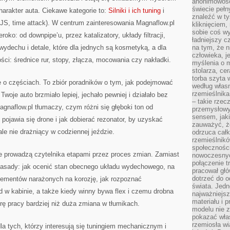
anonimowości
świecie peł
harakter auta. Ciekawe kategorie to:
Silniki i ich tuning
i
znaleźć w t
KJS, time attack). W centrum zainteresowania Magnaflow.pl
kliknięciem
sobie coś wy
oko: od downpipe’u, przez katalizatory, układy filtracji,
ładniejszy c
ydechu i detale, które dla jednych są kosmetyką, a dla
na tym, że n
człowieka, j
i: średnice rur, stopy, złącza, mocowania czy nakładki.
myślenia o m
stolarza, ce
torba szyta 
ie o częściach. To zbiór poradników o tym, jak podejmować
według własn
rzemieślnika
woje auto brzmiało lepiej, jechało pewniej i działało bez
– takie rzec
gnaflow.pl tłumaczy, czym różni się głęboki ton od
przemysłowy
sensem, jaki
pojawia się drone i jak dobierać rezonator, by uzyskać
zauważyć, ż
ale nie drażniący w codziennej jeździe.
odrzuca cał
rzemieślnikó
społeczności
re prowadzą czytelnika etapami przez proces zmian. Zamiast
nowoczesnyc
połączenie t
zasady: jak ocenić stan obecnego układu wydechowego, na
pracował głó
dotrzeć do o
elementów narażonych na korozję, jak rozpoznać
świata. Jedn
 w kabinie, a także kiedy winny bywa flex i czemu drobna
najważniejsz
materiału i 
urę pracy bardziej niż duża zmiana w tłumikach.
modelu nie 
pokazać wła
rzemiosła wi
la tych, którzy interesują się tuningiem mechanicznym i