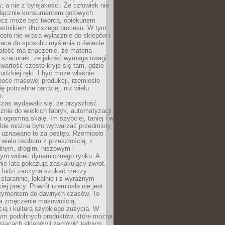
y, a nie z bylejakości. Że człowiek nie
łącznie konsumentem gotowych
lecz może być twórcą, opiekunem
zestnikiem dłuższego procesu. W tym
osło nie wraca wyłącznie do sklepów i
raca do sposobu myślenia o świecie.
ałość ma znaczenie, że materia
a szacunek, że jakość wymaga uwagi,
wartość często kryje się tam, gdzie
ludzkiej ręki. I być może właśnie
poce masowej produkcji, rzemiosło
ię potrzebne bardziej, niż wielu
o.
czas wydawało się, że przyszłość
znie do wielkich fabryk, automatyzacji
a ogromną skalę. Im szybciej, taniej i w
zbie można było wytwarzać przedmioty,
 uznawano to za postęp. Rzemiosło
ę wielu osobom z przeszłością, z
nym, drogim, niszowym i
nym wobec dynamicznego rynku. A
nie lata pokazują zaskakujący zwrot.
j ludzi zaczyna szukać rzeczy
tarannie, lokalnie i z wyraźnym
iej pracy. Powrót rzemiosła nie jest
tymentem do dawnych czasów. To
a zmęczenie masowością,
ą i kulturą szybkiego zużycia. W
nym podobnych produktów, które można
ysiącach sklepów i zamówić jednym