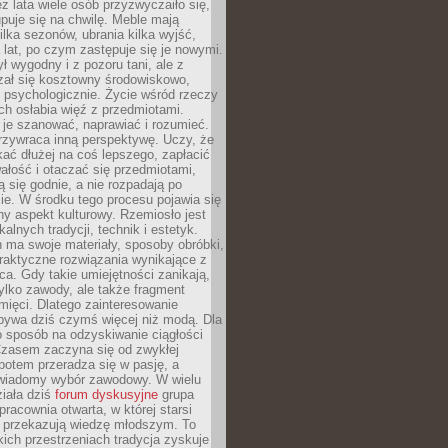
ez lata wiele osób przyzwyczaiło się,
puje się na chwilę. Meble mają
lka sezonów, ubrania kilka wyjść,
a lat, po czym zastępuje się je nowymi.
ł wygodny i z pozoru tani, ale z
ał się kosztowny środowiskowo,
i psychologicznie. Życie wśród rzeczy
h osłabia więź z przedmiotami.
je szanować, naprawiać i rozumieć.
rzywraca inną perspektywę. Uczy, że
ać dłużej na coś lepszego, zapłacić
wałość i otaczać się przedmiotami,
ą się godnie, a nie rozpadają po
ie. W środku tego procesu pojawia się
y aspekt kulturowy. Rzemiosło jest
alnych tradycji, technik i estetyk.
 ma swoje materiały, sposoby obróbki,
praktyczne rozwiązania wynikające z
sca. Gdy takie umiejętności zanikają,
tylko zawody, ale także fragment
mięci. Dlatego zainteresowanie
bywa dziś czymś więcej niż modą. Dla
o sposób na odzyskiwanie ciągłości
 Czasem zaczyna się od zwykłej
potem przeradza się w pasję, a
iadomy wybór zawodowy. W wielu
iała dziś
forum dyskusyjne
grupa
pracownia otwarta, w której starsi
y przekazują wiedzę młodszym. To
kich przestrzeniach tradycja zyskuje