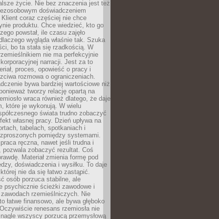
lsze życie. Nie bez znaczenia jest też
bezosobowym doświadczeniem
lient coraz częściej nie chce
nie produktu. Chce wiedzieć, kto go
czego powstał, ile czasu zajęło
dlaczego wygląda właśnie tak. Szuka
ci, bo ta stała się rzadkością. W
rzemieślnikiem nie ma perfekcyjnie
korporacyjnej narracji. Jest za to
eriał, proces, opowieść o pracy i
czciwa rozmowa o ograniczeniach.
dczenie bywa bardziej wartościowe niż
onieważ tworzy relację opartą na
emiosło wraca również dlatego, że daje
 które je wykonują. W wielu
półczesnego świata trudno zobaczyć
ekt własnej pracy. Dzień upływa na
ortach, tabelach, spotkaniach i
ozproszonych pomiędzy systemami.
aca ręczna, nawet jeśli trudna i
 pozwala zobaczyć rezultat. Coś
rawdę. Materiał zmienia formę pod
zy, doświadczenia i wysiłku. To daje
której nie da się łatwo zastąpić.
ć osób porzuca stabilne, ale
e psychicznie ścieżki zawodowe i
w zawodach rzemieślniczych. Nie
to łatwe finansowo, ale bywa głęboko
 Oczywiście renesans rzemiosła nie
 nagle wszyscy porzucą przemysłową