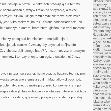
jakości. Prz
nie istnieje w próżni. W tekstach przewijają się tematy
że rzeczy ku
wytrzymać ki
ść odprowadzania, wpływ zmian na sprężarkę, a także
sprzęty kilk
 strojem silnika. Dzięki temu czytelnik może zrozumieć,
Ten model by
czasem okaz
y jest tylko efektem „bo tak”. Strona podpowiada też, jak
estetycznie 
jednorazowyc
ie skończyć z autem, które brzmi głośno, ale traci moment.
Przestajemy 
Rzemiosło p
warto poczek
 między pracą nad brzmieniem a modyfikacjami
więcej za tr
kazuje, jak planować zmiany, by uzyskać spójny efekt
które starzej
krótkim czas
 Czy chcesz delikatnego basu? A może marzysz o torowym
również ważn
 tłumików i to, czy priorytetem będzie codzienność, czy
nośnikiem lok
Każdy region
zdobienia i 
historii miej
tracimy nie 
erowcy pytają najczęściej: homologacja, badanie techniczne,
zbiorowej pa
rzemiosłem 
westie związane z emisją spalin. Magnaflow.pl podchodzi
wielu osób t
t problematyczne, co może przynieść konsekwencje, i jak
kulturowej.
ciekawości, 
dniejszy dźwięk bez wchodzenia w obszary, które w praktyce
czasem w św
właszcza dziś, gdy rynek, przepisy i standardy potrafią
miejscach dz
lokalna albo 
rzemieślnic
właśnie w ta