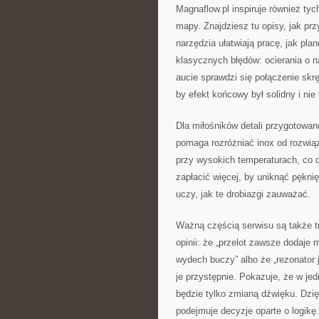
Magnaflow.pl inspiruje również tyc
mapy. Znajdziesz tu opisy, jak p
narzędzia ułatwiają pracę, jak pl
klasycznych błędów: ocierania o n
aucie sprawdzi się połączenie skr
by efekt końcowy był solidny i ni
Dla miłośników detali przygotowano
pomaga rozróżniać inox od rozwią
przy wysokich temperaturach, co d
zapłacić więcej, by uniknąć pękni
uczy, jak te drobiazgi zauważać.
Ważną częścią serwisu są także tre
opinii: że „przelot zawsze dodaje 
wydech buczy” albo że „rezonator 
je przystępnie. Pokazuje, że w je
będzie tylko zmianą dźwięku. Dzię
podejmuje decyzje oparte o logikę.