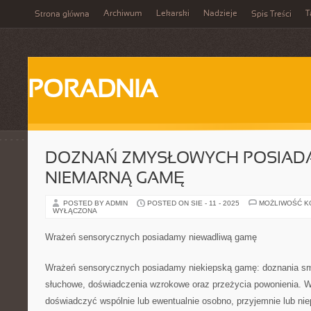
Archiwum
Lekarski
Nadzieje
T
Strona główna
Spis Treści
PORADNIA
DOZNAŃ ZMYSŁOWYCH POSIAD
NIEMARNĄ GAMĘ
POSTED BY ADMIN
POSTED ON SIE - 11 - 2025
MOŻLIWOŚĆ 
WYŁĄCZONA
Wrażeń sensorycznych posiadamy niewadliwą gamę
Wrażeń sensorycznych posiadamy niekiepską gamę: doznania sm
słuchowe, doświadczenia wzrokowe oraz przeżycia powonienia. W
doświadczyć wspólnie lub ewentualnie osobno, przyjemnie lub nie