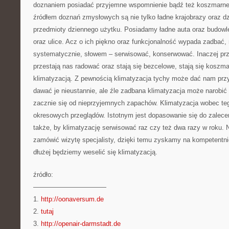
doznaniem posiadać przyjemne wspomnienie bądź też koszmarne. 
źródłem doznań zmysłowych są nie tylko ładne krajobrazy oraz dzi
przedmioty dziennego użytku. Posiadamy ładne auta oraz budowle,
oraz ulice. Acz o ich piękno oraz funkcjonalność wypada zadbać,
systematycznie, słowem – serwisować, konserwować. Inaczej prz
przestają nas radować oraz stają się bezcelowe, stają się koszma
klimatyzacją. Z pewnością klimatyzacja tychy może dać nam prz
dawać je nieustannie, ale źle zadbana klimatyzacja może narobić
zacznie się od nieprzyjemnych zapachów. Klimatyzacja wobec te
okresowych przeglądów. Istotnym jest dopasowanie się do zaleceń
także, by klimatyzację serwisować raz czy też dwa razy w roku. 
zamówić wizytę specjalisty, dzięki temu zyskamy na kompetentni
dłużej będziemy weselić się klimatyzacją.
źródło:
———————————
1.
http://oonaversum.de
2.
tutaj
3.
http://openair-darmstadt.de