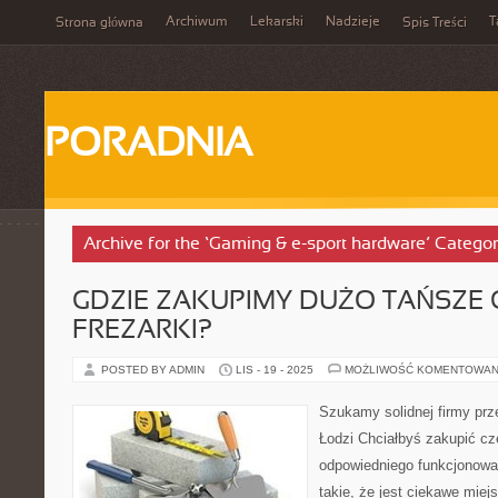
Archiwum
Lekarski
Nadzieje
T
Strona główna
Spis Treści
PORADNIA
Archive for the ‘Gaming & e-sport hardware’ Catego
GDZIE ZAKUPIMY DUŻO TAŃSZE 
FREZARKI?
POSTED BY ADMIN
LIS - 19 - 2025
MOŻLIWOŚĆ KOMENTOWAN
Szukamy solidnej firmy prz
Łodzi Chciałbyś zakupić cz
odpowiedniego funkcjonowan
takie, że jest ciekawe mie