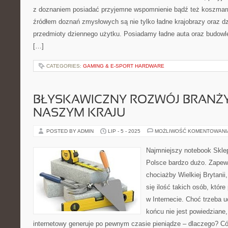
z doznaniem posiadać przyjemne wspomnienie bądź też koszmarne
źródłem doznań zmysłowych są nie tylko ładne krajobrazy oraz dzi
przedmioty dziennego użytku. Posiadamy ładne auta oraz budowle,
[…]
CATEGORIES:
GAMING & E-SPORT HARDWARE
BŁYSKAWICZNY ROZWÓJ BRANŻY
NASZYM KRAJU
POSTED BY ADMIN
LIP - 5 - 2025
MOŻLIWOŚĆ KOMENTOWAN
Najmniejszy notebook Skle
Polsce bardzo dużo. Zapewn
chociażby Wielkiej Brytanii
się ilość takich osób, które
w Internecie. Choć trzeba u
końcu nie jest powiedziane,
internetowy generuje po pewnym czasie pieniądze – dlaczego? Có