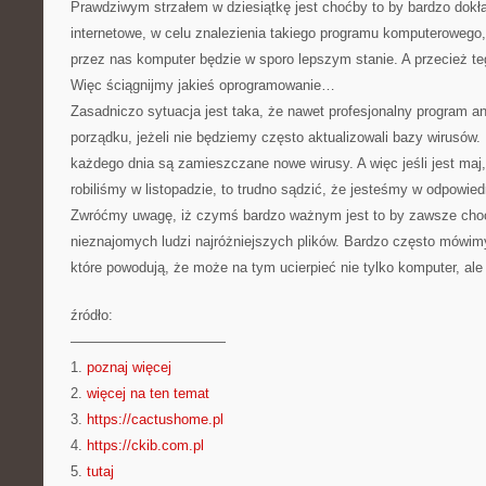
Prawdziwym strzałem w dziesiątkę jest choćby to by bardzo dokł
internetowe, w celu znalezienia takiego programu komputerowego,
przez nas komputer będzie w sporo lepszym stanie. A przecież te
Więc ściągnijmy jakieś oprogramowanie…
Zasadniczo sytuacja jest taka, że nawet profesjonalny program a
porządku, jeżeli nie będziemy często aktualizowali bazy wirusów.
każdego dnia są zamieszczane nowe wirusy. A więc jeśli jest maj,
robiliśmy w listopadzie, to trudno sądzić, że jesteśmy w odpowied
Zwróćmy uwagę, iż czymś bardzo ważnym jest to by zawsze cho
nieznajomych ludzi najróżniejszych plików. Bardzo często mówim
które powodują, że może na tym ucierpieć nie tylko komputer, ale 
źródło:
———————————
1.
poznaj więcej
2.
więcej na ten temat
3.
https://cactushome.pl
4.
https://ckib.com.pl
5.
tutaj