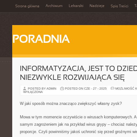
Archiwum
Lekarski
Nadzieje
T
Strona główna
Spis Treści
PORADNIA
INFORMATYZACJA, JEST TO DZIE
NIEZWYKLE ROZWIJAJĄCA SIĘ
POSTED BY ADMIN
POSTED ON CZE - 27 - 2025
MOŻLIWOŚĆ 
WYŁĄCZONA
W jaki sposób można znacząco zwiększyć własny zysk?
Mowa w tym momencie oczywiście o wirusach komputerowych. A 
samym zagrożeniem jak na przykład wirus grypy – chociaż nale
proporcje. Czyli powinniśmy jakoś uchronić się przed groźnymi w