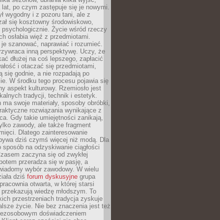
a lat, po czym zastępuje się je nowymi.
ł wygodny i z pozoru tani, ale z
ał się kosztowny środowiskowo,
i psychologicznie. Życie wśród rzeczy
h osłabia więź z przedmiotami.
je szanować, naprawiać i rozumieć.
rzywraca inną perspektywę. Uczy, że
ać dłużej na coś lepszego, zapłacić
wałość i otaczać się przedmiotami,
ą się godnie, a nie rozpadają po
ie. W środku tego procesu pojawia się
y aspekt kulturowy. Rzemiosło jest
alnych tradycji, technik i estetyk.
 ma swoje materiały, sposoby obróbki,
praktyczne rozwiązania wynikające z
sca. Gdy takie umiejętności zanikają,
tylko zawody, ale także fragment
mięci. Dlatego zainteresowanie
bywa dziś czymś więcej niż modą. Dla
o sposób na odzyskiwanie ciągłości
 Czasem zaczyna się od zwykłej
potem przeradza się w pasję, a
iadomy wybór zawodowy. W wielu
iała dziś
forum dyskusyjne
grupa
pracownia otwarta, w której starsi
y przekazują wiedzę młodszym. To
kich przestrzeniach tradycja zyskuje
lsze życie. Nie bez znaczenia jest też
bezosobowym doświadczeniem