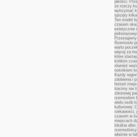
jakości. Prz
że rzeczy ku
wytrzymać ki
sprzęty kilk
Ten model by
czasem okaz
estetycznie 
jednorazowyc
Przestajemy 
Rzemiosło p
warto poczek
więcej za tr
które starzej
krótkim czas
również ważn
nośnikiem lok
Każdy region
zdobienia i 
historii miej
tracimy nie 
zbiorowej pa
rzemiosłem 
wielu osób t
kulturowej.
ciekawości, 
czasem w św
miejscach dz
lokalna albo 
rzemieślnic
właśnie w ta