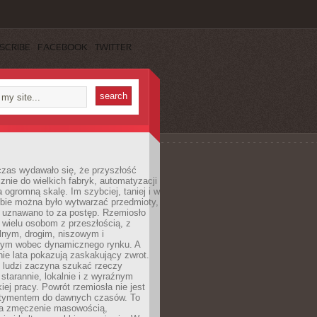
SCRIBE
FACEBOOK
TWITTER
czas wydawało się, że przyszłość
znie do wielkich fabryk, automatyzacji
a ogromną skalę. Im szybciej, taniej i w
zbie można było wytwarzać przedmioty,
 uznawano to za postęp. Rzemiosło
ę wielu osobom z przeszłością, z
nym, drogim, niszowym i
nym wobec dynamicznego rynku. A
nie lata pokazują zaskakujący zwrot.
j ludzi zaczyna szukać rzeczy
tarannie, lokalnie i z wyraźnym
iej pracy. Powrót rzemiosła nie jest
tymentem do dawnych czasów. To
a zmęczenie masowością,