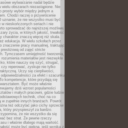
Masowe wytwarzanie nadal będzie
w wielu obszarach niezastąpione. Nie
 o prosty wybór między jednym a
em. Chodzi raczej o przywrócenie
O uznanie, że nie wszystko musi być
 w nieskończonych seriach i nie
rto sprowadzać do najniższej możliwej
zary życia, w których jakość, trwałość
ny charakter znaczą więcej niż skala.
 też edukacja. W wielu szkołach przez
no znaczenie pracy manualnej, traktując
 prestiżową od zajęć stricte
ch. Tymczasem umiejętność tworzenia,
i rozumienia materiałów jest niezwykle
ko, które nauczy się szyć, strugać,
ć czy reperować, zyskuje nie tylko
aktyczną. Uczy się cierpliwości,
 odpowiedzialności za efekt i szacunku
To kompetencje, które przydają się
 warsztatem. Być może właśnie
rwujemy dziś wzrost popularności
ztatów i małych pracowni, gdzie ludzie
podstawowych technik, choć na co
ą w zupełnie innych branżach. Powrót
żna też odczytać jako cichy sprzeciw
, który przyspieszył za bardzo.
rzypomina, że nie wszystko da się
wać bez strat. Że pewne rzeczy
su i właśnie dlatego mają wartość.
ałość może być piękna, jeśli wynika z