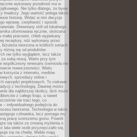
, ręcznie wykonany przedmiot ma w
jątkowego. Nie tylko dlatego, że bywa
zy trwalszy. Jego wartość polega także
iesie historię. Widać w nim decyzje
ego wprawę, cierpliwość i sposób
ateriale. Drewniany stół od lokalnego
ramika uformowana ręcznie, skórzana
w małej pracowni, chleb wypiekany
ej receptury, nóż wykonany przez
, biżuteria tworzona w krótkich seriach
zy różnią się od produktów
ch nie tylko wyglądem, lecz także
 za sobą niosą. Warto przy tym
e współczesny renesans rzemiosła nie
kowicie nowoczesności. Wielu
w korzysta z internetu, mediów
owych, sprzedaży online i
h narzędzi projektowych. To ciekawe
radycji z technologią. Dawniej mistrz
wnie dla najbliższej okolicy, dziś może
dbiorców z całego kraju, a nawet
ocześnie nie traci tego, co
e – indywidualnego podejścia do
procesu tworzenia. Technologia w takim
zastępuje człowieka, lecz pomaga mu
sną pracę szerszemu gronu. Powrót
ąże się także ze zmianą myślenia o
ez lata wiele osób przyzwyczaiło się,
puje się na chwilę. Meble mają
lka sezonów, ubrania kilka wyjść,