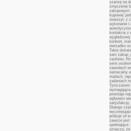
szansę na da
zmęczenie 
zakupowym. K
kupować jedy
stworzył, z 
wykonanie i 
autentycznoś
kontakcie z 
wygładzonej 
konkret, mat
nierzadko u
Takie doświa
sam zakup, p
zaufaniu. Rz
sens osobom,
zawodach ws
namacalny ef
mailach, rap
zadaniach r
Tymczasem pr
wymagająca,
powstaje nap
wpływem wied
satysfakcję, 
Dlatego częś
wyczerpując
próbuje sił 
zawsze jest 
spełniające.
oznacza, że