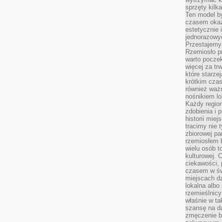
sprzęty kilk
Ten model by
czasem okaz
estetycznie 
jednorazowyc
Przestajemy 
Rzemiosło p
warto poczek
więcej za tr
które starzej
krótkim czas
również ważn
nośnikiem lok
Każdy region
zdobienia i 
historii miej
tracimy nie 
zbiorowej pa
rzemiosłem 
wielu osób t
kulturowej.
ciekawości, 
czasem w św
miejscach dz
lokalna albo 
rzemieślnic
właśnie w ta
szansę na da
zmęczenie 