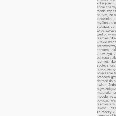
kliknięciem
sobie coś wy
ładniejszy c
na tym, że n
człowieka, j
myślenia o m
stolarza, ce
torba szyta 
według własn
rzemieślnika
– takie rzec
przemysłowy
sensem, jaki
zauważyć, ż
odrzuca cał
rzemieślnikó
społeczności
nowoczesnyc
połączenie t
pracował głó
dotrzeć do o
świata. Jedn
najważniejsz
materiału i 
modelu nie 
pokazać wła
rzemiosła wi
jakości. Prz
że rzeczy ku
wytrzymać ki