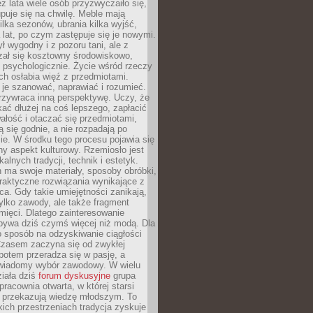
ez lata wiele osób przyzwyczaiło się,
puje się na chwilę. Meble mają
lka sezonów, ubrania kilka wyjść,
a lat, po czym zastępuje się je nowymi.
ł wygodny i z pozoru tani, ale z
ał się kosztowny środowiskowo,
i psychologicznie. Życie wśród rzeczy
h osłabia więź z przedmiotami.
je szanować, naprawiać i rozumieć.
rzywraca inną perspektywę. Uczy, że
ać dłużej na coś lepszego, zapłacić
wałość i otaczać się przedmiotami,
ą się godnie, a nie rozpadają po
ie. W środku tego procesu pojawia się
y aspekt kulturowy. Rzemiosło jest
alnych tradycji, technik i estetyk.
 ma swoje materiały, sposoby obróbki,
praktyczne rozwiązania wynikające z
sca. Gdy takie umiejętności zanikają,
tylko zawody, ale także fragment
mięci. Dlatego zainteresowanie
bywa dziś czymś więcej niż modą. Dla
o sposób na odzyskiwanie ciągłości
 Czasem zaczyna się od zwykłej
potem przeradza się w pasję, a
iadomy wybór zawodowy. W wielu
iała dziś
forum dyskusyjne
grupa
pracownia otwarta, w której starsi
y przekazują wiedzę młodszym. To
kich przestrzeniach tradycja zyskuje