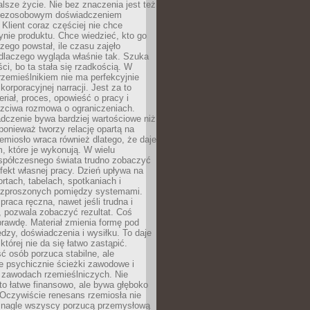
lsze życie. Nie bez znaczenia jest też
bezosobowym doświadczeniem
lient coraz częściej nie chce
nie produktu. Chce wiedzieć, kto go
czego powstał, ile czasu zajęło
dlaczego wygląda właśnie tak. Szuka
ci, bo ta stała się rzadkością. W
rzemieślnikiem nie ma perfekcyjnie
korporacyjnej narracji. Jest za to
eriał, proces, opowieść o pracy i
czciwa rozmowa o ograniczeniach.
dczenie bywa bardziej wartościowe niż
onieważ tworzy relację opartą na
emiosło wraca również dlatego, że daje
 które je wykonują. W wielu
półczesnego świata trudno zobaczyć
ekt własnej pracy. Dzień upływa na
ortach, tabelach, spotkaniach i
ozproszonych pomiędzy systemami.
aca ręczna, nawet jeśli trudna i
 pozwala zobaczyć rezultat. Coś
rawdę. Materiał zmienia formę pod
zy, doświadczenia i wysiłku. To daje
której nie da się łatwo zastąpić.
ć osób porzuca stabilne, ale
e psychicznie ścieżki zawodowe i
w zawodach rzemieślniczych. Nie
to łatwe finansowo, ale bywa głęboko
 Oczywiście renesans rzemiosła nie
 nagle wszyscy porzucą przemysłową