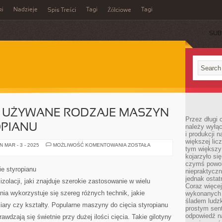
ki
Nadzieje
Tagi
Tagi
Spis Treści
Żółciowe
SUB
O UŻYWANE RODZAJE MASZYN
Przez długi 
OPIANU
należy wyłąc
i produkcji n
większej lic
JAKIE
 MAR - 3 - 2025
MOŻLIWOŚĆ KOMENTOWANIA
ZOSTAŁA
tym większy
SĄ
CZĘSTO
kojarzyło si
UŻYWANE
czymś powol
RODZAJE
e styropianu
niepraktycz
MASZYN
DO
jednak ostat
izolacji, jaki znajduje szerokie zastosowanie w wielu
CIĘCIA
Coraz więce
STYROPIANU
nia wykorzystuje się szereg różnych technik, jakie
wykonanych s
śladem ludzk
ary czy kształty. Popularne maszyny do cięcia styropianu
prostym sen
odpowiedź n
rawdzają się świetnie przy dużej ilości cięcia. Takie gilotyny