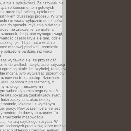
y, a nie z bylejakości. Że człowiek nie
łącznie konsumentem gotowych
lecz może być twórcą, opiekunem
zestnikiem dłuższego procesu. W tym
osło nie wraca wyłącznie do sklepów i
raca do sposobu myślenia o świecie.
ałość ma znaczenie, że materia
a szacunek, że jakość wymaga uwagi,
wartość często kryje się tam, gdzie
ludzkiej ręki. I być może właśnie
poce masowej produkcji, rzemiosło
ię potrzebne bardziej, niż wielu
o.
czas wydawało się, że przyszłość
znie do wielkich fabryk, automatyzacji
a ogromną skalę. Im szybciej, taniej i w
zbie można było wytwarzać przedmioty,
 uznawano to za postęp. Rzemiosło
ę wielu osobom z przeszłością, z
nym, drogim, niszowym i
nym wobec dynamicznego rynku. A
nie lata pokazują zaskakujący zwrot.
j ludzi zaczyna szukać rzeczy
tarannie, lokalnie i z wyraźnym
iej pracy. Powrót rzemiosła nie jest
tymentem do dawnych czasów. To
a zmęczenie masowością,
ą i kulturą szybkiego zużycia. W
nym podobnych produktów, które można
ysiącach sklepów i zamówić jednym