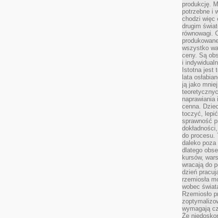
produkcję. 
potrzebne i 
chodzi więc
drugim świat
równowagi. 
produkowane
wszystko wa
ceny. Są obs
i indywidual
Istotna jest
lata osłabia
ją jako mniej
teoretyczny
naprawiania 
cenna. Dziec
toczyć, lepi
sprawność pr
dokładności,
do procesu. 
daleko poza
dlatego obse
kursów, wars
wracają do 
dzień pracuj
rzemiosła mo
wobec świata
Rzemiosło p
zoptymalizo
wymagają cza
Że niedoskon