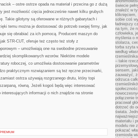
anonimowości
acisk – ostre ostrze opada na materiał i przecina go z dużą
świecie peł
znaleźć w t
 jest możliwość cięcia jednocześnie nawet kilku grubych
kliknięciem
cę. Takie gilotyny są oferowane w różnych gabarytach i
sobie coś wy
ładniejszy c
zięki temu można je dostosować do potrzeb swojej firmy, jak
na tym, że n
człowieka, j
lanuje się obrabiać za ich pomocą. Producent maszyn do
myślenia o m
i jak STR-CUT, oferuje też często też stoły z
stolarza, ce
torba szyta 
porowym – umożliwiają one na swobodne przesuwanie
według własn
bardziej skomplikowanych wzorów. Niektóre modele
rzemieślnika
– takie rzec
atury roboczej, co umożliwia dostosowanie parametrów
przemysłowy
sensem, jaki
rdzo praktycznym rozwiązaniem są też ręczne przecinarki,
zauważyć, ż
z zamiast ostrza używają rozgrzanego drutu, który topi
odrzuca cał
rzemieślnikó
szarpaną, równą. Jeżeli kogoś będą więc interesować
społeczności
 interesujących informacji o nich znajdzie na stronie
nowoczesnyc
połączenie t
pracował głó
dotrzeć do o
świata. Jedn
najważniejsz
materiału i 
modelu nie 
pokazać wła
 PREMIUM
rzemiosła wi