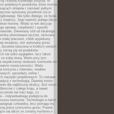
ą i kulturą szybkiego zużycia. W
nym podobnych produktów, które można
ysiącach sklepów i zamówić jednym
, ręcznie wykonany przedmiot ma w
jątkowego. Nie tylko dlatego, że bywa
zy trwalszy. Jego wartość polega także
iesie historię. Widać w nim decyzje
ego wprawę, cierpliwość i sposób
ateriale. Drewniany stół od lokalnego
ramika uformowana ręcznie, skórzana
w małej pracowni, chleb wypiekany
ej receptury, nóż wykonany przez
, biżuteria tworzona w krótkich seriach
zy różnią się od produktów
ch nie tylko wyglądem, lecz także
 za sobą niosą. Warto przy tym
e współczesny renesans rzemiosła nie
kowicie nowoczesności. Wielu
w korzysta z internetu, mediów
owych, sprzedaży online i
h narzędzi projektowych. To ciekawe
radycji z technologią. Dawniej mistrz
wnie dla najbliższej okolicy, dziś może
dbiorców z całego kraju, a nawet
ocześnie nie traci tego, co
e – indywidualnego podejścia do
procesu tworzenia. Technologia w takim
zastępuje człowieka, lecz pomaga mu
sną pracę szerszemu gronu. Powrót
ąże się także ze zmianą myślenia o