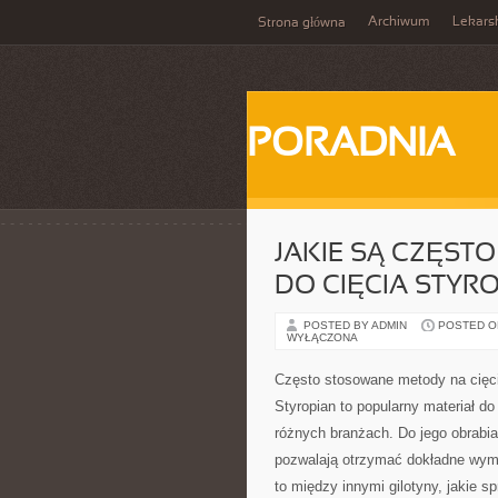
Archiwum
Lekars
Strona główna
PORADNIA
JAKIE SĄ CZĘST
DO CIĘCIA STYR
POSTED BY ADMIN
POSTED ON
WYŁĄCZONA
Często stosowane metody na cięci
Styropian to popularny materiał do 
różnych branżach. Do jego obrabia
pozwalają otrzymać dokładne wymi
to między innymi gilotyny, jakie sp