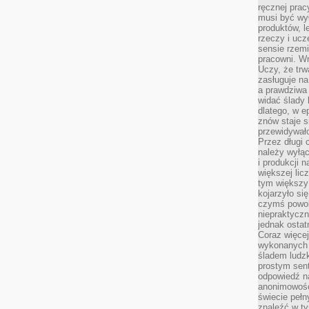
ręcznej prac
musi być wy
produktów, 
rzeczy i uc
sensie rzemi
pracowni. W
Uczy, że trw
zasługuje n
a prawdziwa 
widać ślady 
dlatego, w e
znów staje s
przewidywał
Przez długi 
należy wyłąc
i produkcji n
większej lic
tym większy
kojarzyło si
czymś powol
niepraktycz
jednak ostat
Coraz więce
wykonanych s
śladem ludzk
prostym sen
odpowiedź n
anonimowości
świecie peł
znaleźć w t