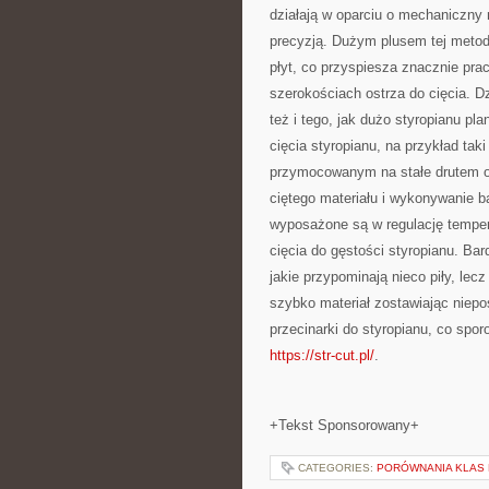
działają w oparciu o mechaniczny n
precyzją. Dużym plusem tej metody
płyt, co przyspiesza znacznie pra
szerokościach ostrza do cięcia. D
też i tego, jak dużo styropianu p
cięcia styropianu, na przykład tak
przymocowanym na stałe drutem o
ciętego materiału i wykonywanie 
wyposażone są w regulację temper
cięcia do gęstości styropianu. Ba
jakie przypominają nieco piły, lec
szybko materiał zostawiając niepo
przecinarki do styropianu, co sporo
https://str-cut.pl/
.
+Tekst Sponsorowany+
CATEGORIES:
PORÓWNANIA KLAS