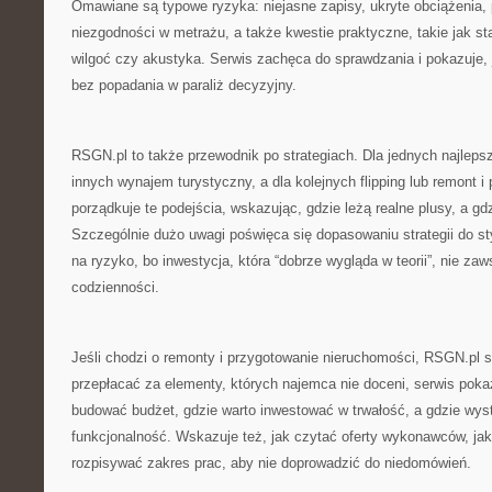
Omawiane są typowe ryzyka: niejasne zapisy, ukryte obciążenia
niezgodności w metrażu, a także kwestie praktyczne, takie jak stan
wilgoć czy akustyka. Serwis zachęca do sprawdzania i pokazuje,
bez popadania w paraliż decyzyjny.
RSGN.pl to także przewodnik po strategiach. Dla jednych najlepsz
innych wynajem turystyczny, a dla kolejnych flipping lub remont i 
porządkuje te podejścia, wskazując, gdzie leżą realne plusy, a g
Szczególnie dużo uwagi poświęca się dopasowaniu strategii do styl
na ryzyko, bo inwestycja, która “dobrze wygląda w teorii”, nie za
codzienności.
Jeśli chodzi o remonty i przygotowanie nieruchomości, RSGN.pl 
przepłacać za elementy, których najemca nie doceni, serwis pokaz
budować budżet, gdzie warto inwestować w trwałość, a gdzie wyst
funkcjonalność. Wskazuje też, jak czytać oferty wykonawców, jak
rozpisywać zakres prac, aby nie doprowadzić do niedomówień.