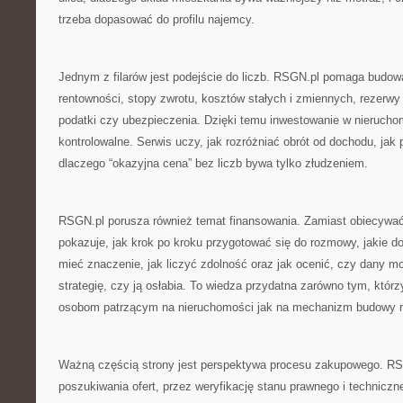
trzeba dopasować do profilu najemcy.
Jednym z filarów jest podejście do liczb. RSGN.pl pomaga budowa
rentowności, stopy zwrotu, kosztów stałych i zmiennych, rezerwy
podatki czy ubezpieczenia. Dzięki temu inwestowanie w nieruchom
kontrolowalne. Serwis uczy, jak rozróżniać obrót od dochodu, jak
dlaczego “okazyjna cena” bez liczb bywa tylko złudzeniem.
RSGN.pl porusza również temat finansowania. Zamiast obiecywa
pokazuje, jak krok po kroku przygotować się do rozmowy, jakie 
mieć znaczenie, jak liczyć zdolność oraz jak ocenić, czy dany m
strategię, czy ją osłabia. To wiedza przydatna zarówno tym, którzy 
osobom patrzącym na nieruchomości jak na mechanizm budowy 
Ważną częścią strony jest perspektywa procesu zakupowego. RS
poszukiwania ofert, przez weryfikację stanu prawnego i techniczne