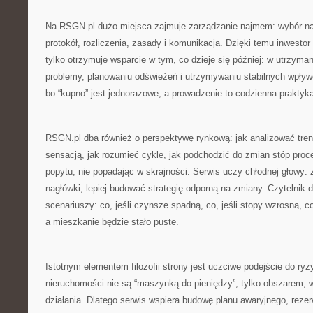
Na RSGN.pl dużo miejsca zajmuje zarządzanie najmem: wybór n
protokół, rozliczenia, zasady i komunikacja. Dzięki temu inwestor
tylko otrzymuje wsparcie w tym, co dzieje się później: w utrzyma
problemy, planowaniu odświeżeń i utrzymywaniu stabilnych wpływ
bo “kupno” jest jednorazowe, a prowadzenie to codzienna praktyk
RSGN.pl dba również o perspektywę rynkową: jak analizować tren
sensacją, jak rozumieć cykle, jak podchodzić do zmian stóp proce
popytu, nie popadając w skrajności. Serwis uczy chłodnej głowy:
nagłówki, lepiej budować strategię odporną na zmiany. Czytelnik 
scenariuszy: co, jeśli czynsze spadną, co, jeśli stopy wzrosną, co
a mieszkanie będzie stało puste.
Istotnym elementem filozofii strony jest uczciwe podejście do ry
nieruchomości nie są “maszynką do pieniędzy”, tylko obszarem, w
działania. Dlatego serwis wspiera budowę planu awaryjnego, rezer