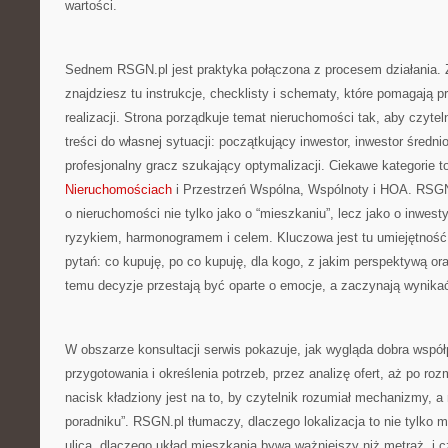
wartości.
Sednem RSGN.pl jest praktyka połączona z procesem działania. 
znajdziesz tu instrukcje, checklisty i schematy, które pomagają 
realizacji. Strona porządkuje temat nieruchomości tak, aby czyte
treści do własnej sytuacji: początkujący inwestor, inwestor śred
profesjonalny gracz szukający optymalizacji. Ciekawe kategorie 
Nieruchomościach
i Przestrzeń Wspólna, Wspólnoty i HOA. RSGN
o nieruchomości nie tylko jako o “mieszkaniu”, lecz jako o inwest
ryzykiem, harmonogramem i celem. Kluczowa jest tu umiejętnoś
pytań: co kupuję, po co kupuję, dla kogo, z jakim perspektywą oraz
temu decyzje przestają być oparte o emocje, a zaczynają wynikać
W obszarze konsultacji serwis pokazuje, jak wygląda dobra współ
przygotowania i określenia potrzeb, przez analizę ofert, aż po ro
nacisk kładziony jest na to, by czytelnik rozumiał mechanizmy, a n
poradniku”. RSGN.pl tłumaczy, dlaczego lokalizacja to nie tylko m
ulica, dlaczego układ mieszkania bywa ważniejszy niż metraż, i