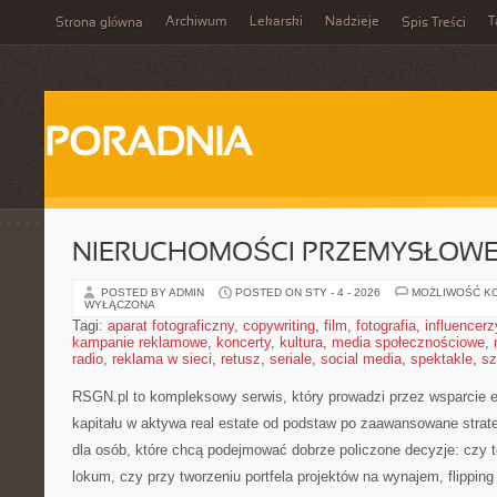
Archiwum
Lekarski
Nadzieje
T
Strona główna
Spis Treści
PORADNIA
NIERUCHOMOŚCI PRZEMYSŁOW
POSTED BY ADMIN
POSTED ON STY - 4 - 2026
MOŻLIWOŚĆ K
WYŁĄCZONA
Tagi:
aparat fotograficzny
,
copywriting
,
film
,
fotografia
,
influencerz
kampanie reklamowe
,
koncerty
,
kultura
,
media społecznościowe
,
radio
,
reklama w sieci
,
retusz
,
seriale
,
social media
,
spektakle
,
sz
RSGN.pl to kompleksowy serwis, który prowadzi przez wsparcie e
kapitału w aktywa real estate od podstaw po zaawansowane strat
dla osób, które chcą podejmować dobrze policzone decyzje: czy 
lokum, czy przy tworzeniu portfela projektów na wynajem, flippin