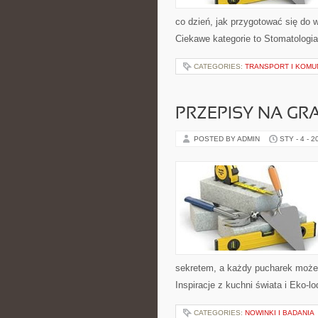
co dzień, jak przygotować się do w
Ciekawe kategorie to Stomatologia
CATEGORIES:
TRANSPORT I KOMU
PRZEPISY NA GR
POSTED BY ADMIN
STY - 4 - 2
sekretem, a każdy pucharek może 
Inspiracje z kuchni świata i Eko-l
CATEGORIES:
NOWINKI I BADANIA