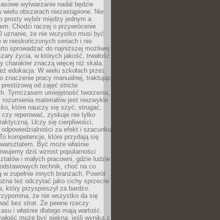
Masowe wytwarzanie nadal będzie
w wielu obszarach niezastąpione. Nie
 o prosty wybór między jednym a
em. Chodzi raczej o przywrócenie
O uznanie, że nie wszystko musi być
 w nieskończonych seriach i nie
rto sprowadzać do najniższej możliwej
zary życia, w których jakość, trwałość
ny charakter znaczą więcej niż skala.
 też edukacja. W wielu szkołach przez
no znaczenie pracy manualnej, traktując
 prestiżową od zajęć stricte
ch. Tymczasem umiejętność tworzenia,
i rozumienia materiałów jest niezwykle
ko, które nauczy się szyć, strugać,
ć czy reperować, zyskuje nie tylko
aktyczną. Uczy się cierpliwości,
 odpowiedzialności za efekt i szacunku
To kompetencje, które przydają się
 warsztatem. Być może właśnie
rwujemy dziś wzrost popularności
ztatów i małych pracowni, gdzie ludzie
podstawowych technik, choć na co
ą w zupełnie innych branżach. Powrót
żna też odczytać jako cichy sprzeciw
, który przyspieszył za bardzo.
rzypomina, że nie wszystko da się
wać bez strat. Że pewne rzeczy
su i właśnie dlatego mają wartość.
ałość może być piękna, jeśli wynika z