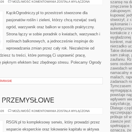
GRY,
szansę na da
026
MOŻLIWOŚĆ KOMENTOWANIA
ZOSTAŁA WYŁĄCZONA
ZABAWY
zmęczenie 
I
zakupowym. K
AKTYWNOŚCI
KącikOgrodniczy.pl to przestrzeń stworzone dla
W
kupować jedy
OGRODZIE
stworzył, z 
pasjonatów roślin i zieleni, którzy chcą rozwijać swój
wykonanie i 
ogród, warzywnik oraz balkon w sposób praktyczny.
autentycznoś
kontakcie z 
Strona łączy w sobie poradnik o kwiatach, warzywach i
wygładzonej 
roślinach balkonowych, a jednocześnie inspiruje do
konkret, mat
nierzadko u
wprowadzania zmian przez cały rok. Niezależnie od
Takie doświa
sam zakup, p
dziesz tu treści, które pomogą Ci usprawnić pracę,
zaufaniu. Rz
ię pięknym efektem bez zbędnego stresu. Polecamy Ogrody
sens osobom,
zawodach ws
namacalny ef
mailach, rap
TARASIE
zadaniach r
Tymczasem pr
wymagająca,
powstaje nap
wpływem wied
 PRZEMYSŁOWE
satysfakcję, 
Dlatego częś
NIERUCHOMOŚCI
026
MOŻLIWOŚĆ KOMENTOWANIA
ZOSTAŁA WYŁĄCZONA
wyczerpując
PRZEMYSŁOWE
próbuje sił 
zawsze jest 
RSGN.pl to kompleksowy serwis, który prowadzi przez
spełniające.
wsparcie eksperckie oraz lokowanie kapitału w aktywa
oznacza, że