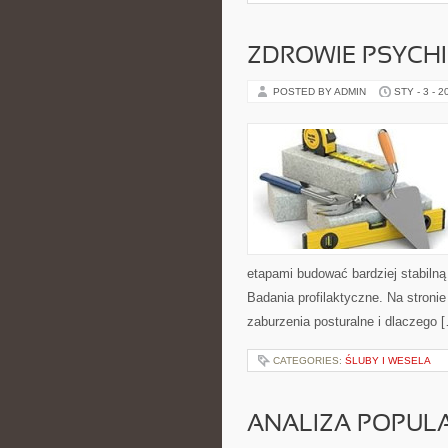
ZDROWIE PSYCH
POSTED BY ADMIN
STY - 3 - 2
etapami budować bardziej stabiln
Badania profilaktyczne. Na stronie
zaburzenia posturalne i dlaczego 
CATEGORIES:
ŚLUBY I WESELA
ANALIZA POPUL