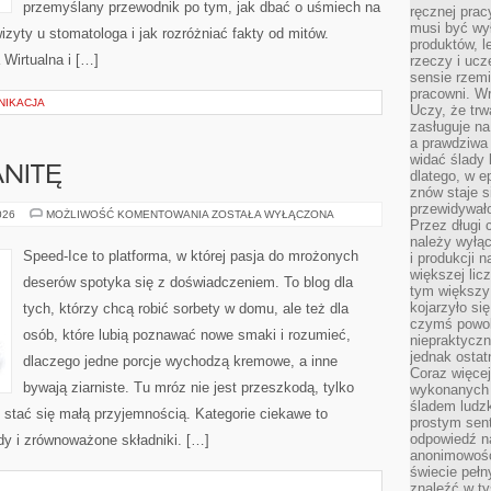
przemyślany przewodnik po tym, jak dbać o uśmiech na
ręcznej prac
musi być wy
izyty u stomatologa i jak rozróżniać fakty od mitów.
produktów, 
 Wirtualna i […]
rzeczy i uc
sensie rzemi
pracowni. W
NIKACJA
Uczy, że trw
zasługuje n
a prawdziwa 
widać ślady 
ANITĘ
dlatego, w e
znów staje s
przewidywał
PRZEPISY
026
MOŻLIWOŚĆ KOMENTOWANIA
ZOSTAŁA WYŁĄCZONA
Przez długi 
NA
GRANITĘ
należy wyłąc
Speed-Ice to platforma, w której pasja do mrożonych
i produkcji n
większej lic
deserów spotyka się z doświadczeniem. To blog dla
tym większy
kojarzyło si
tych, którzy chcą robić sorbety w domu, ale też dla
czymś powol
osób, które lubią poznawać nowe smaki i rozumieć,
niepraktycz
jednak ostat
dlaczego jedne porcje wychodzą kremowe, a inne
Coraz więce
bywają ziarniste. Tu mróz nie jest przeszkodą, tylko
wykonanych s
śladem ludzk
stać się małą przyjemnością. Kategorie ciekawe to
prostym sen
odpowiedź n
ody i zrównoważone składniki. […]
anonimowości
świecie peł
znaleźć w t