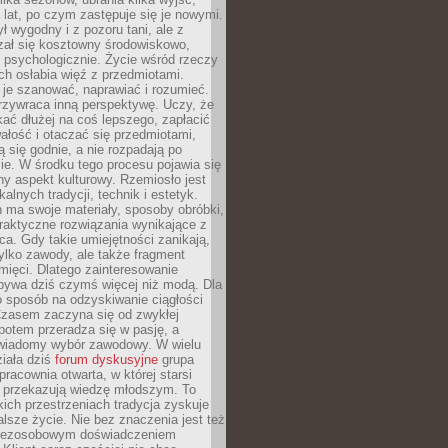
a lat, po czym zastępuje się je nowymi.
ł wygodny i z pozoru tani, ale z
ał się kosztowny środowiskowo,
i psychologicznie. Życie wśród rzeczy
h osłabia więź z przedmiotami.
je szanować, naprawiać i rozumieć.
rzywraca inną perspektywę. Uczy, że
ać dłużej na coś lepszego, zapłacić
wałość i otaczać się przedmiotami,
ą się godnie, a nie rozpadają po
ie. W środku tego procesu pojawia się
y aspekt kulturowy. Rzemiosło jest
alnych tradycji, technik i estetyk.
 ma swoje materiały, sposoby obróbki,
praktyczne rozwiązania wynikające z
sca. Gdy takie umiejętności zanikają,
tylko zawody, ale także fragment
mięci. Dlatego zainteresowanie
bywa dziś czymś więcej niż modą. Dla
o sposób na odzyskiwanie ciągłości
 Czasem zaczyna się od zwykłej
potem przeradza się w pasję, a
iadomy wybór zawodowy. W wielu
iała dziś
forum dyskusyjne
grupa
pracownia otwarta, w której starsi
y przekazują wiedzę młodszym. To
kich przestrzeniach tradycja zyskuje
lsze życie. Nie bez znaczenia jest też
bezosobowym doświadczeniem