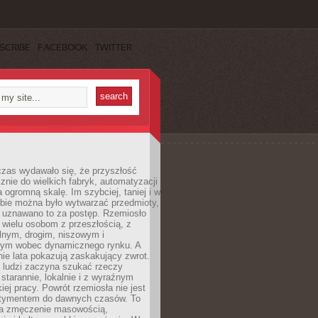
SCRIBE
FACEBOOK
TWITTER
czas wydawało się, że przyszłość
znie do wielkich fabryk, automatyzacji
a ogromną skalę. Im szybciej, taniej i w
zbie można było wytwarzać przedmioty,
 uznawano to za postęp. Rzemiosło
ę wielu osobom z przeszłością, z
nym, drogim, niszowym i
nym wobec dynamicznego rynku. A
nie lata pokazują zaskakujący zwrot.
j ludzi zaczyna szukać rzeczy
tarannie, lokalnie i z wyraźnym
iej pracy. Powrót rzemiosła nie jest
tymentem do dawnych czasów. To
a zmęczenie masowością,