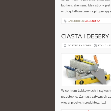
lub kontrahentem. Idea strony jest
w BlogdlaKonsumenta.pl opierają 
CATEGORIES:
AKCESORIA
CIASTA I DESERY
POSTED BY ADMIN
STY - 5 - 2
W centrum Lekkowkuchni są kuche
przystępne. Zamiast sztywnych za
więcej prostych produktów. […]