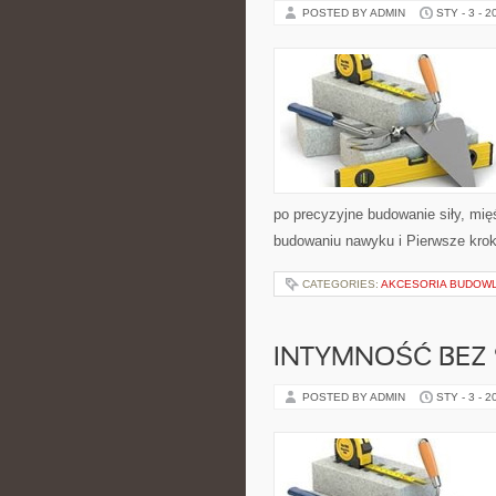
POSTED BY ADMIN
STY - 3 - 2
po precyzyjne budowanie siły, mię
budowaniu nawyku i Pierwsze krok
CATEGORIES:
AKCESORIA BUDOW
INTYMNOŚĆ BEZ
POSTED BY ADMIN
STY - 3 - 2