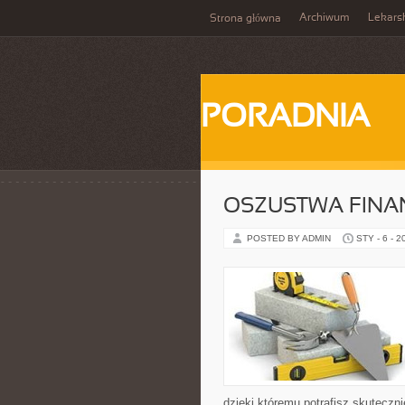
Archiwum
Lekars
Strona główna
PORADNIA
OSZUSTWA FINA
POSTED BY ADMIN
STY - 6 - 2
dzięki któremu potrafisz skutecz