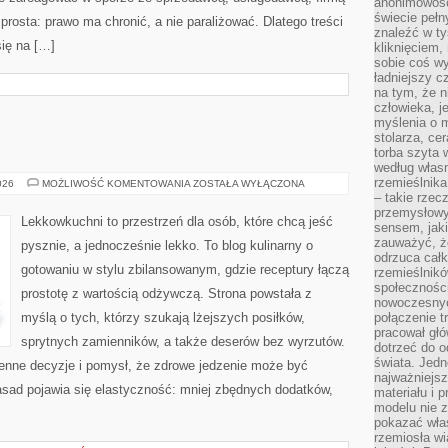
anonimowości
świecie peł
 prosta: prawo ma chronić, a nie paraliżować. Dlatego treści
znaleźć w t
się na […]
kliknięciem
sobie coś wy
ładniejszy c
na tym, że n
człowieka, j
myślenia o m
stolarza, ce
torba szyta 
według własn
rzemieślnika
CIASTA
026
MOŻLIWOŚĆ KOMENTOWANIA
ZOSTAŁA WYŁĄCZONA
I
– takie rzec
DESERY
przemysłowy
Lekkowkuchni to przestrzeń dla osób, które chcą jeść
sensem, jaki
zauważyć, ż
pysznie, a jednocześnie lekko. To blog kulinarny o
odrzuca cał
gotowaniu w stylu zbilansowanym, gdzie receptury łączą
rzemieślnikó
społeczności
prostotę z wartością odżywczą. Strona powstała z
nowoczesnyc
myślą o tych, którzy szukają lżejszych posiłków,
połączenie t
pracował głó
sprytnych zamienników, a także deserów bez wyrzutów.
dotrzeć do o
świata. Jedn
nne decyzje i pomysł, że zdrowe jedzenie może być
najważniejsz
sad pojawia się elastyczność: mniej zbędnych dodatków,
materiału i 
modelu nie 
pokazać wła
rzemiosła wi