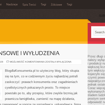
ki
Nadzieje
Tagi
Tagi
Spis Treści
Żółciowe
SUB
NSOWE I WYŁUDZENIA
Przez długi 
należy wyłąc
OSZUSTWA
026
MOŻLIWOŚĆ KOMENTOWANIA
ZOSTAŁA WYŁĄCZONA
i produkcji n
FINANSOWE
większej lic
I
WYŁUDZENIA
tym większy
BlogdlaKonsumenta.pl to użyteczny blog, który skupia
kojarzyło si
się na tym, co w codziennym życiu najbardziej potrafi
czymś powol
niepraktycz
zaskoczyć: prawach konsumenta oraz zagadnieniach
jednak ostat
cywilistycznych pokazanych prosto. To miejsce
Coraz więce
wykonanych s
powstało po to, aby przepisy, które zwykle brzmią jak
śladem ludzk
prostym sen
prawnicza łamigłówka, zamienić na mapę działania,
odpowiedź n
nie zareagować w sporze ze sprzedawcą, usługodawcą, firmą