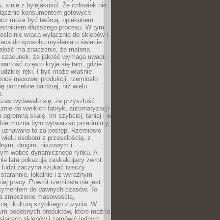
y, a nie z bylejakości. Że człowiek nie
łącznie konsumentem gotowych
lecz może być twórcą, opiekunem
zestnikiem dłuższego procesu. W tym
osło nie wraca wyłącznie do sklepów i
raca do sposobu myślenia o świecie.
ałość ma znaczenie, że materia
a szacunek, że jakość wymaga uwagi,
wartość często kryje się tam, gdzie
ludzkiej ręki. I być może właśnie
poce masowej produkcji, rzemiosło
ię potrzebne bardziej, niż wielu
o.
czas wydawało się, że przyszłość
znie do wielkich fabryk, automatyzacji
a ogromną skalę. Im szybciej, taniej i w
zbie można było wytwarzać przedmioty,
 uznawano to za postęp. Rzemiosło
ę wielu osobom z przeszłością, z
nym, drogim, niszowym i
nym wobec dynamicznego rynku. A
nie lata pokazują zaskakujący zwrot.
j ludzi zaczyna szukać rzeczy
tarannie, lokalnie i z wyraźnym
iej pracy. Powrót rzemiosła nie jest
tymentem do dawnych czasów. To
a zmęczenie masowością,
ą i kulturą szybkiego zużycia. W
nym podobnych produktów, które można
ysiącach sklepów i zamówić jednym