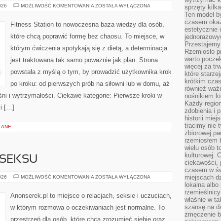
ANALIZA
026
MOŻLIWOŚĆ KOMENTOWANIA
ZOSTAŁA WYŁĄCZONA
sprzęty kilk
POPULARNYCH
Ten model by
DIET
czasem okaz
Fitness Station to nowoczesna baza wiedzy dla osób,
estetycznie 
które chcą poprawić formę bez chaosu. To miejsce, w
jednorazowyc
Przestajemy 
którym ćwiczenia spotykają się z dietą, a determinacja
Rzemiosło p
warto poczek
jest traktowana tak samo poważnie jak plan. Strona
więcej za tr
powstała z myślą o tym, by prowadzić użytkownika krok
które starzej
krótkim czas
po kroku: od pierwszych prób na siłowni lub w domu, aż
również ważn
śni i wytrzymałości. Ciekawe kategorie: Pierwsze kroki w
nośnikiem lok
Każdy region
i […]
zdobienia i 
historii miej
tracimy nie 
LANE
zbiorowej pa
rzemiosłem 
wielu osób t
kulturowej.
 SEKSU
ciekawości, 
czasem w św
INTYMNOŚĆ
miejscach dz
026
MOŻLIWOŚĆ KOMENTOWANIA
ZOSTAŁA WYŁĄCZONA
BEZ
lokalna albo 
SEKSU
rzemieślnic
Anonserek.pl to miejsce o relacjach, seksie i uczuciach,
właśnie w ta
szansę na da
w którym rozmowa o oczekiwaniach jest normalne. To
zmęczenie 
przestrzeń dla osób, które chcą zrozumieć siebie oraz