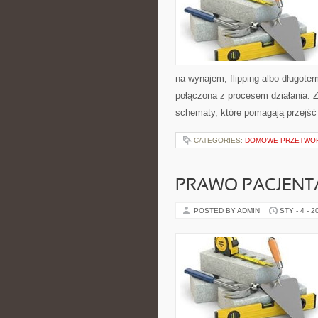
na wynajem, flipping albo długot
połączona z procesem działania. Za
schematy, które pomagają przejść
CATEGORIES:
DOMOWE PRZETWO
PRAWO PACJENTA
POSTED BY ADMIN
STY - 4 - 2