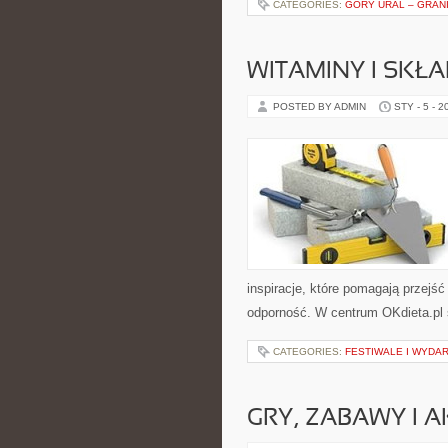
CATEGORIES:
GÓRY URAL – GRAN
WITAMINY I SKŁ
POSTED BY ADMIN
STY - 5 - 2
inspiracje, które pomagają przejść 
odporność. W centrum OKdieta.pl s
CATEGORIES:
FESTIWALE I WYDA
GRY, ZABAWY I 