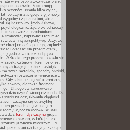
ez lata wiele osób przyzwyczaiło się,
puje się na chwilę. Meble mają
lka sezonów, ubrania kilka wyjść,
a lat, po czym zastępuje się je nowymi.
ł wygodny i z pozoru tani, ale z
ał się kosztowny środowiskowo,
i psychologicznie. Życie wśród rzeczy
h osłabia więź z przedmiotami.
je szanować, naprawiać i rozumieć.
rzywraca inną perspektywę. Uczy, że
ać dłużej na coś lepszego, zapłacić
wałość i otaczać się przedmiotami,
ą się godnie, a nie rozpadają po
ie. W środku tego procesu pojawia się
y aspekt kulturowy. Rzemiosło jest
alnych tradycji, technik i estetyk.
 ma swoje materiały, sposoby obróbki,
praktyczne rozwiązania wynikające z
sca. Gdy takie umiejętności zanikają,
tylko zawody, ale także fragment
mięci. Dlatego zainteresowanie
bywa dziś czymś więcej niż modą. Dla
o sposób na odzyskiwanie ciągłości
 Czasem zaczyna się od zwykłej
potem przeradza się w pasję, a
iadomy wybór zawodowy. W wielu
iała dziś
forum dyskusyjne
grupa
pracownia otwarta, w której starsi
y przekazują wiedzę młodszym. To
kich przestrzeniach tradycja zyskuje