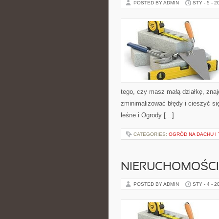
POSTED BY ADMIN
STY - 5 - 2
tego, czy masz małą działkę, znaj
zminimalizować błędy i cieszyć s
leśne i Ogrody […]
CATEGORIES:
OGRÓD NA DACHU I 
NIERUCHOMOŚCI
POSTED BY ADMIN
STY - 4 - 2