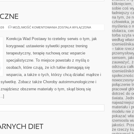
kliknięciem
sobie coś wy
ładniejszy c
ICZNE
na tym, że n
człowieka, j
myślenia o m
ZDROWIE
026
MOŻLIWOŚĆ KOMENTOWANIA
ZOSTAŁA WYŁĄCZONA
stolarza, ce
PSYCHICZNE
torba szyta 
Korekcja Wad Postawy to rzetelny serwis o tym, jak
według własn
rzemieślnika
korygować ustawienie sylwetki poprzez trening
– takie rzec
terapeutyczny, terapię ruchową oraz wsparcie
przemysłowy
sensem, jaki
specjalistyczne. To miejsce powstało z myślą o
zauważyć, ż
odrzuca cał
osobach, które czują, że ich tułów domagają się
rzemieślnikó
wsparcia, a także o tych, którzy chcą działać mądrze i
społeczności
nowoczesnyc
ą sylwetkę. Zobacz także Choroby autoimmunologiczne i
połączenie t
 znajdziesz obszerne materiały o tym, skąd biorą się
pracował głó
dotrzeć do o
[…]
świata. Jedn
najważniejsz
materiału i 
modelu nie 
pokazać wła
rzemiosła wi
jakości. Prz
ARNYCH DIET
że rzeczy ku
wytrzymać ki