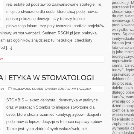
produkcję. 
real estate od podstaw po zaawansowane strategie. To
potrzebne i 
miejsce stworzone dla osób, które chcą podejmować
chodzi więc
drugim świat
dobrze policzone decyzje: czy to przy kupnie
równowagi. 
produkowane
pierwszego lokum, czy przy tworzeniu portfela projektów
wszystko wa
erminowy wzrost wartości. Sednem RSGN.pl jest praktyka
ceny. Są obs
i indywidual
miast ogólników znajdziesz tu instrukcje, checklisty i
Istotna jest
 od […]
lata osłabia
ją jako mniej
teoretyczny
RY
naprawiania 
cenna. Dziec
toczyć, lepi
sprawność pr
 I ETYKA W STOMATOLOGII
dokładności,
do procesu. 
daleko poza
PRAWO
026
MOŻLIWOŚĆ KOMENTOWANIA
ZOSTAŁA WYŁĄCZONA
PACJENTA
dlatego obse
I
kursów, wars
ETYKA
STOMBIS – lekarz dentysta i dentystyka w praktyce
wracają do 
W
STOMATOLOGII
dzień pracuj
oraz w poradach Stombis to miejsce stworzone dla
rzemiosła mo
osób, które chcą zrozumieć kondycję zębów i dziąseł i
wobec świata
Rzemiosło p
podejmować lepsze decyzje w temacie naprawy zębów.
zoptymalizo
wymagają cza
To nie jest tylko zbiór luźnych wskazówek, ale
Że niedoskon