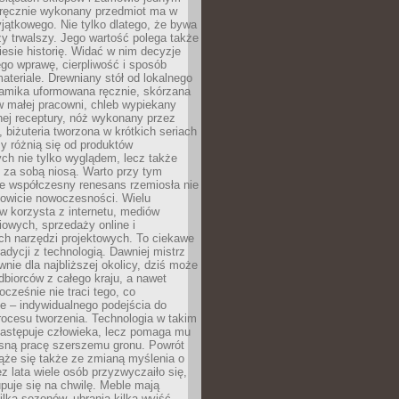
, ręcznie wykonany przedmiot ma w
jątkowego. Nie tylko dlatego, że bywa
zy trwalszy. Jego wartość polega także
iesie historię. Widać w nim decyzje
ego wprawę, cierpliwość i sposób
ateriale. Drewniany stół od lokalnego
ramika uformowana ręcznie, skórzana
w małej pracowni, chleb wypiekany
ej receptury, nóż wykonany przez
, biżuteria tworzona w krótkich seriach
zy różnią się od produktów
ch nie tylko wyglądem, lecz także
 za sobą niosą. Warto przy tym
e współczesny renesans rzemiosła nie
kowicie nowoczesności. Wielu
w korzysta z internetu, mediów
owych, sprzedaży online i
h narzędzi projektowych. To ciekawe
radycji z technologią. Dawniej mistrz
wnie dla najbliższej okolicy, dziś może
dbiorców z całego kraju, a nawet
ocześnie nie traci tego, co
e – indywidualnego podejścia do
procesu tworzenia. Technologia w takim
zastępuje człowieka, lecz pomaga mu
sną pracę szerszemu gronu. Powrót
ąże się także ze zmianą myślenia o
ez lata wiele osób przyzwyczaiło się,
puje się na chwilę. Meble mają
lka sezonów, ubrania kilka wyjść,