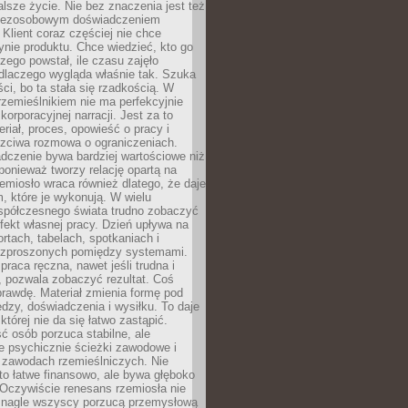
lsze życie. Nie bez znaczenia jest też
bezosobowym doświadczeniem
lient coraz częściej nie chce
nie produktu. Chce wiedzieć, kto go
czego powstał, ile czasu zajęło
dlaczego wygląda właśnie tak. Szuka
ci, bo ta stała się rzadkością. W
rzemieślnikiem nie ma perfekcyjnie
korporacyjnej narracji. Jest za to
eriał, proces, opowieść o pracy i
czciwa rozmowa o ograniczeniach.
dczenie bywa bardziej wartościowe niż
onieważ tworzy relację opartą na
emiosło wraca również dlatego, że daje
 które je wykonują. W wielu
półczesnego świata trudno zobaczyć
ekt własnej pracy. Dzień upływa na
ortach, tabelach, spotkaniach i
ozproszonych pomiędzy systemami.
aca ręczna, nawet jeśli trudna i
 pozwala zobaczyć rezultat. Coś
rawdę. Materiał zmienia formę pod
zy, doświadczenia i wysiłku. To daje
której nie da się łatwo zastąpić.
ć osób porzuca stabilne, ale
e psychicznie ścieżki zawodowe i
w zawodach rzemieślniczych. Nie
to łatwe finansowo, ale bywa głęboko
 Oczywiście renesans rzemiosła nie
 nagle wszyscy porzucą przemysłową