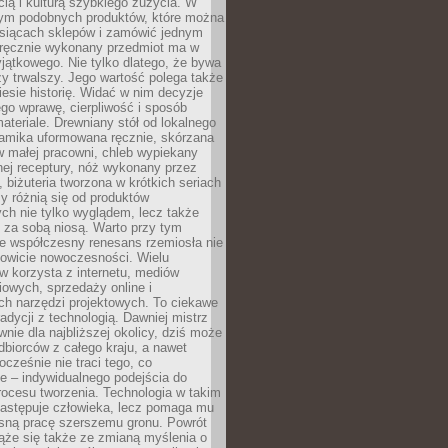
ą i kulturą szybkiego zużycia. W
nym podobnych produktów, które można
ysiącach sklepów i zamówić jednym
, ręcznie wykonany przedmiot ma w
jątkowego. Nie tylko dlatego, że bywa
zy trwalszy. Jego wartość polega także
iesie historię. Widać w nim decyzje
ego wprawę, cierpliwość i sposób
ateriale. Drewniany stół od lokalnego
ramika uformowana ręcznie, skórzana
w małej pracowni, chleb wypiekany
ej receptury, nóż wykonany przez
, biżuteria tworzona w krótkich seriach
zy różnią się od produktów
ch nie tylko wyglądem, lecz także
 za sobą niosą. Warto przy tym
e współczesny renesans rzemiosła nie
kowicie nowoczesności. Wielu
w korzysta z internetu, mediów
owych, sprzedaży online i
h narzędzi projektowych. To ciekawe
radycji z technologią. Dawniej mistrz
wnie dla najbliższej okolicy, dziś może
dbiorców z całego kraju, a nawet
ocześnie nie traci tego, co
e – indywidualnego podejścia do
procesu tworzenia. Technologia w takim
zastępuje człowieka, lecz pomaga mu
sną pracę szerszemu gronu. Powrót
ąże się także ze zmianą myślenia o