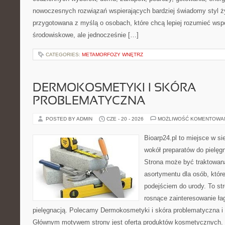
nowoczesnych rozwiązań wspierających bardziej świadomy styl ży
przygotowana z myślą o osobach, które chcą lepiej rozumieć ws
środowiskowe, ale jednocześnie […]
CATEGORIES:
METAMORFOZY WNĘTRZ
DERMOKOSMETYKI I SKÓRA
PROBLEMATYCZNA
POSTED BY ADMIN
CZE - 20 - 2026
MOŻLIWOŚĆ KOMENTOWA
Bioarp24.pl to miejsce w sie
wokół preparatów do pielęgna
Strona może być traktowana
asortymentu dla osób, które
podejściem do urody. To str
rosnące zainteresowanie ła
pielęgnacją. Polecamy Dermokosmetyki i skóra problematyczna i 
Głównym motywem strony jest oferta produktów kosmetycznych. 