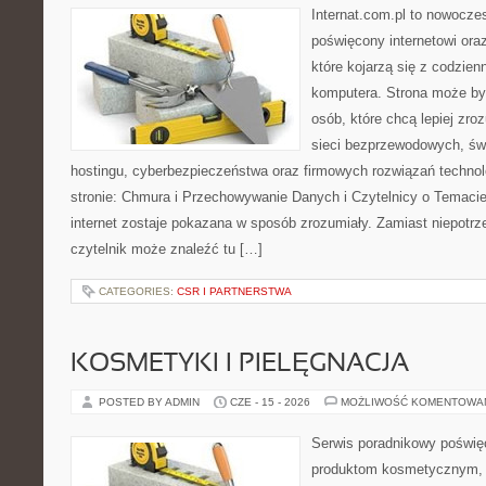
Internat.com.pl to nowocze
poświęcony internetowi or
które kojarzą się z codzie
komputera. Strona może by
osób, które chcą lepiej zro
sieci bezprzewodowych, św
hostingu, cyberbezpieczeństwa oraz firmowych rozwiązań techno
stronie: Chmura i Przechowywanie Danych i Czytelnicy o Temacie
internet zostaje pokazana w sposób zrozumiały. Zamiast niepotr
czytelnik może znaleźć tu […]
CATEGORIES:
CSR I PARTNERSTWA
KOSMETYKI I PIELĘGNACJA
POSTED BY ADMIN
CZE - 15 - 2026
MOŻLIWOŚĆ KOMENTOWA
Serwis poradnikowy poświęc
produktom kosmetycznym, u