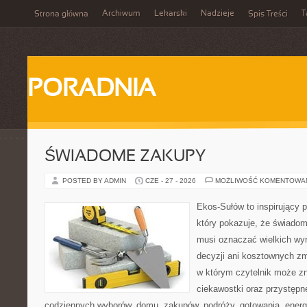
Archiwum
Lekarski
Nadzieje
T
Strona główna
Spis Treści
PORADNIA
ŚWIADOME ZAKUPY
POSTED BY ADMIN
CZE - 27 - 2026
MOŻLIWOŚĆ KOMENTOWA
Ekos-Sułów to inspirujący p
który pokazuje, że świadom
musi oznaczać wielkich wy
decyzji ani kosztownych zm
w którym czytelnik może z
ciekawostki oraz przystępn
codziennych wyborów, domu, zakupów, podróży, gotowania, energii