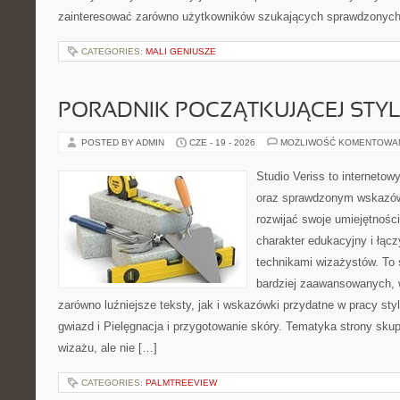
zainteresować zarówno użytkowników szukających sprawdzonych 
CATEGORIES:
MALI GENIUSZE
PORADNIK POCZĄTKUJĄCEJ STYL
POSTED BY ADMIN
CZE - 19 - 2026
MOŻLIWOŚĆ KOMENTOWA
Studio Veriss to interneto
oraz sprawdzonym wskazów
rozwijać swoje umiejętnośc
charakter edukacyjny i łąc
technikami wizażystów. To 
bardziej zaawansowanych,
zarówno luźniejsze teksty, jak i wskazówki przydatne w pracy sty
gwiazd i Pielęgnacja i przygotowanie skóry. Tematyka strony sku
wizażu, ale nie […]
CATEGORIES:
PALMTREEVIEW