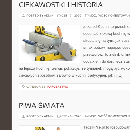
CIEKAWOSTKI I HISTORIA
POSTED BY ADMIN
CZE - 7 - 2026
MOŻLIWOŚĆ KOMENTOWAN
Zioła od Kuchni to przestrz
doceniać ziołową kuchnię 
skupia się na tym, jak sus
smak potraw, napojów, des
przetworów. To zielnik onlin
dodatkiem do dań, lecz sta
na lepszą kuchnię. Serwis pokazuje, że tymianek mogą być wyko
ciekawych sposobów, zarówno w kuchni tradycyjnej, jak i […]
CATEGORIES:
HARCERSTWO
PIWA ŚWIATA
POSTED BY ADMIN
CZE - 6 - 2026
MOŻLIWOŚĆ KOMENTOWAN
TadzikPije.pl to rozbudowa