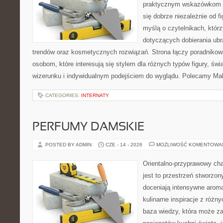
praktycznym wskazówkom d
się dobrze niezależnie od f
myślą o czytelnikach, któr
dotyczących dobierania ubra
trendów oraz kosmetycznych rozwiązań. Strona łączy poradnikow
osobom, które interesują się stylem dla różnych typów figury, 
wizerunku i indywidualnym podejściem do wyglądu. Polecamy Mak
CATEGORIES:
INTERNATY
PERFUMY DAMSKIE
POSTED BY ADMIN
CZE - 14 - 2026
MOŻLIWOŚĆ KOMENTOWA
Orientalno-przyprawowy char
jest to przestrzeń stworzon
doceniają intensywne aroma
kulinarne inspiracje z różny
baza wiedzy, która może z