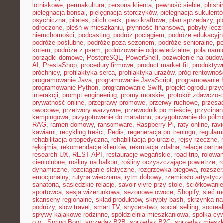
lotniskowe
,
permakultura
,
persona klienta
,
pewność siebie
,
phishi
pielęgnacja bonsai
,
pielęgnacja storczyków
,
pielęgnacja sukulent
psychiczna
,
pilates
,
pitch deck
,
piwo kraftowe
,
plan sprzedaży
,
p
odroczone
,
pleśń w mieszkaniu
,
płynność finansowa
,
pobyty lecz
nieruchomości
,
podcasting
,
podróż pociągiem
,
podróże edukacyjn
podróże poślubne
,
podróże poza sezonem
,
podróże senioralne
,
po
kotem
,
podróże z psem
,
podróżowanie odpowiedzialne
,
pola nami
porządki domowe
,
PostgreSQL
,
PowerShell
,
pozwolenie na budo
AI
,
PrestaShop
,
procedury firmowe
,
product market fit
,
produktyw
próchnicy
,
profilaktyka serca
,
profilaktyka urazów
,
próg rentownoś
programowanie Java
,
programowanie JavaScript
,
programowanie K
programowanie Python
,
programowanie Swift
,
projekt ogrodu pr
interakcji
,
prompt engineering
,
promy morskie
,
protokół zdawczo-o
prywatność online
,
przeprawy promowe
,
przerwy ruchowe
,
przesad
owocowe
,
przetwory warzywne
,
przewodnik po mieście
,
przycinan
kempingowa
,
przygotowanie do maratonu
,
przygotowanie do półm
RAG
,
ramen domowy
,
ransomware
,
Raspberry Pi
,
raty online
,
rav
kawiarni
,
recykling treści
,
Redis
,
regeneracja po treningu
,
regulami
rehabilitacja ortopedyczna
,
rehabilitacja po urazie
,
rejsy rzeczne
,
rękojmia
,
rekomendacje klientów
,
rekrutacja zdalna
,
relacje partne
research UX
,
REST API
,
restauracje wegańskie
,
road trip
,
rolowan
cieniolubne
,
rośliny na balkon
,
rośliny oczyszczające powietrze
,
r
dynamiczne
,
rozciąganie statyczne
,
rozgrzewka biegowa
,
rozszer
emocjonalny
,
rutyna wieczorna
,
rytm dobowy
,
rzemiosło artystycz
sanatoria
,
sąsiedzkie relacje
,
savoir-vivre przy stole
,
ściółkowanie
sportowca
,
sesja wizerunkowa
,
sezonowe owoce
,
Shopify
,
sieć m
skanseny regionalne
,
skład produktów
,
skrypty bash
,
skrzynka na
podróży
,
slow travel
,
smart TV
,
snycerstwo
,
social selling
,
socrea
spływy kajakowe rodzinne
,
spółdzielnia mieszkaniowa
,
spółka cyw
o.o.
,
Spring Boot
,
sprzedaż B2B
,
sprzedaż B2C
,
sprzedaż miesz