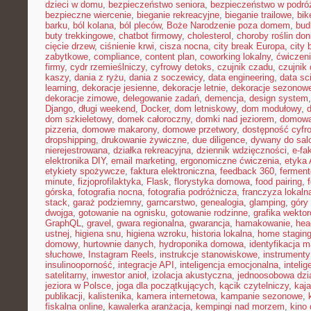
dzieci w domu
,
bezpieczeństwo seniora
,
bezpieczeństwo w podró
bezpieczne wiercenie
,
bieganie rekreacyjne
,
bieganie trailowe
,
bik
barku
,
ból kolana
,
ból pleców
,
Boże Narodzenie poza domem
,
bud
buty trekkingowe
,
chatbot firmowy
,
cholesterol
,
choroby roślin do
cięcie drzew
,
ciśnienie krwi
,
cisza nocna
,
city break Europa
,
city 
zabytkowe
,
compliance
,
content plan
,
coworking lokalny
,
ćwiczeni
firmy
,
cydr rzemieślniczy
,
cyfrowy detoks
,
czujnik czadu
,
czujnik
kaszy
,
dania z ryżu
,
dania z soczewicy
,
data engineering
,
data sc
learning
,
dekoracje jesienne
,
dekoracje letnie
,
dekoracje sezonow
dekoracje zimowe
,
delegowanie zadań
,
demencja
,
design system
Django
,
długi weekend
,
Docker
,
dom letniskowy
,
dom modułowy
,
dom szkieletowy
,
domek całoroczny
,
domki nad jeziorem
,
domowa 
pizzeria
,
domowe makarony
,
domowe przetwory
,
dostępność cyfr
dropshipping
,
drukowanie żywiczne
,
due diligence
,
dywany do sal
nierejestrowana
,
działka rekreacyjna
,
dziennik wdzięczności
,
e-fa
elektronika DIY
,
email marketing
,
ergonomiczne ćwiczenia
,
etyka 
etykiety spożywcze
,
faktura elektroniczna
,
feedback 360
,
fermen
minute
,
fizjoprofilaktyka
,
Flask
,
florystyka domowa
,
food pairing
,
górska
,
fotografia nocna
,
fotografia podróżnicza
,
franczyza lokaln
stack
,
garaż podziemny
,
garncarstwo
,
genealogia
,
glamping
,
góry
dwojga
,
gotowanie na ognisku
,
gotowanie rodzinne
,
grafika wekto
GraphQL
,
gravel
,
gwara regionalna
,
gwarancja
,
hamakowanie
,
hea
ustnej
,
higiena snu
,
higiena wzroku
,
historia lokalna
,
home stagin
domowy
,
hurtownie danych
,
hydroponika domowa
,
identyfikacja m
słuchowe
,
Instagram Reels
,
instrukcje stanowiskowe
,
instrumenty
insulinooporność
,
integracje API
,
inteligencja emocjonalna
,
inteli
satelitarny
,
inwestor anioł
,
izolacja akustyczna
,
jednoosobowa dzi
jeziora w Polsce
,
joga dla początkujących
,
kącik czytelniczy
,
kaj
publikacji
,
kalistenika
,
kamera internetowa
,
kampanie sezonowe
,
fiskalna online
,
kawalerka aranżacja
,
kempingi nad morzem
,
kino