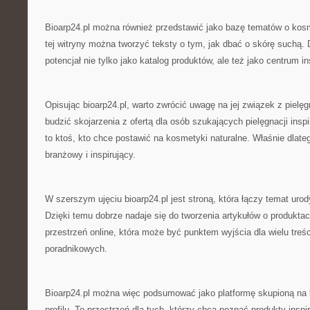
Bioarp24.pl można również przedstawić jako bazę tematów o kos
tej witryny można tworzyć teksty o tym, jak dbać o skórę suchą.
potencjał nie tylko jako katalog produktów, ale też jako centrum ins
Opisując bioarp24.pl, warto zwrócić uwagę na jej związek z pielęg
budzić skojarzenia z ofertą dla osób szukających pielęgnacji inspi
to ktoś, kto chce postawić na kosmetyki naturalne. Właśnie dlat
branżowy i inspirujący.
W szerszym ujęciu bioarp24.pl jest stroną, która łączy temat urod
Dzięki temu dobrze nadaje się do tworzenia artykułów o produkta
przestrzeń online, która może być punktem wyjścia dla wielu treś
poradnikowych.
Bioarp24.pl można więc podsumować jako platformę skupioną na
profilu. To przestrzeń dla tych, którzy chcą poznać produkty inspi