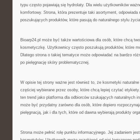
typu często pojawiają się hydrolaty. Dla wielu użytkowników ważn
komfortowy. Strona, która prezentuje taki asortyment, odpowiada
poszukujących produktów, które pasują do naturalnego stylu życia
Bioarp24.pl może być także wartościowa dla osób, które chcą two
kosmetyczkę. Użytkownicy często poszukują produktów, które mo
Dlatego strona o takiej tematyce może odpowiadać na bardzo róż
po pielęgnację skóry problematycznej.
W opisie tej strony ważne jest również to, że kosmetyki naturalne
częściej wybierane przez osoby, które chcą lepiej czytać etykiety.
ten trend jako platforma dla odbiorców szukających naturalnych in
może być przydatny zarówno dla osób, które dopiero rozpoczynaj
pielęgnacją, jak i dla tych, które od dawna wybierają produkty org
Strona może pełnić rolę punktu informacyjnego. Jej zadaniem je
kosmetyków. Użytkownik może oczekiwać od niej logicznego pod