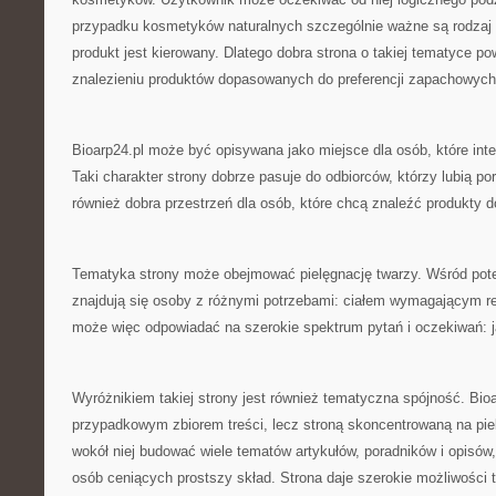
przypadku kosmetyków naturalnych szczególnie ważne są rodzaj 
produkt jest kierowany. Dlatego dobra strona o takiej tematyce
znalezieniu produktów dopasowanych do preferencji zapachowych 
Bioarp24.pl może być opisywana jako miejsce dla osób, które int
Taki charakter strony dobrze pasuje do odbiorców, którzy lubią p
również dobra przestrzeń dla osób, które chcą znaleźć produkty d
Tematyka strony może obejmować pielęgnację twarzy. Wśród pot
znajdują się osoby z różnymi potrzebami: ciałem wymagającym reg
może więc odpowiadać na szerokie spektrum pytań i oczekiwań: j
Wyróżnikiem takiej strony jest również tematyczna spójność. Bioar
przypadkowym zbiorem treści, lecz stroną skoncentrowaną na pie
wokół niej budować wiele tematów artykułów, poradników i opisów,
osób ceniących prostszy skład. Strona daje szerokie możliwości 