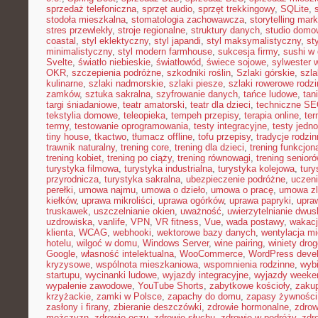
sprzedaż telefoniczna
,
sprzęt audio
,
sprzęt trekkingowy
,
SQLite
,
stodoła mieszkalna
,
stomatologia zachowawcza
,
storytelling mark
stres przewlekły
,
stroje regionalne
,
struktury danych
,
studio domo
coastal
,
styl eklektyczny
,
styl japandi
,
styl maksymalistyczny
,
st
minimalistyczny
,
styl modern farmhouse
,
sukcesja firmy
,
sushi w
Svelte
,
światło niebieskie
,
światłowód
,
świece sojowe
,
sylwester 
OKR
,
szczepienia podróżne
,
szkodniki roślin
,
Szlaki górskie
,
szla
kulinarne
,
szlaki nadmorskie
,
szlaki piesze
,
szlaki rowerowe rodz
zamków
,
sztuka sakralna
,
szyfrowanie danych
,
tańce ludowe
,
tan
targi śniadaniowe
,
teatr amatorski
,
teatr dla dzieci
,
techniczne S
tekstylia domowe
,
teleopieka
,
tempeh przepisy
,
terapia online
,
ter
termy
,
testowanie oprogramowania
,
testy integracyjne
,
testy jedn
tiny house
,
tkactwo
,
tłumacz offline
,
tofu przepisy
,
tradycje rodzi
trawnik naturalny
,
trening core
,
trening dla dzieci
,
trening funkcjon
trening kobiet
,
trening po ciąży
,
trening równowagi
,
trening senior
turystyka filmowa
,
turystyka industrialna
,
turystyka kolejowa
,
tury
przyrodnicza
,
turystyka sakralna
,
ubezpieczenie podróżne
,
uczen
perełki
,
umowa najmu
,
umowa o dzieło
,
umowa o pracę
,
umowa zl
kiełków
,
uprawa mikroliści
,
uprawa ogórków
,
uprawa papryki
,
upra
truskawek
,
uszczelnianie okien
,
uważność
,
uwierzytelnianie dwu
uzdrowiska
,
vanlife
,
VPN
,
VR fitness
,
Vue
,
wada postawy
,
wakacj
klienta
,
WCAG
,
webhooki
,
wektorowe bazy danych
,
wentylacja m
hotelu
,
wilgoć w domu
,
Windows Server
,
wine pairing
,
winiety dro
Google
,
własność intelektualna
,
WooCommerce
,
WordPress deve
kryzysowe
,
wspólnota mieszkaniowa
,
wspomnienia rodzinne
,
wybi
startupu
,
wycinanki ludowe
,
wyjazdy integracyjne
,
wyjazdy week
wypalenie zawodowe
,
YouTube Shorts
,
zabytkowe kościoły
,
zaku
krzyżackie
,
zamki w Polsce
,
zapachy do domu
,
zapasy żywności
zasłony i firany
,
zbieranie deszczówki
,
zdrowie hormonalne
,
zdrow
mężczyzn
,
zdrowie oczu
,
zdrowie słuchu
,
zdrowie w podróży
,
zdr