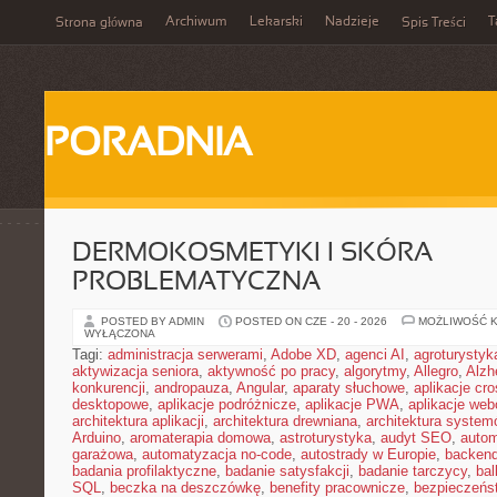
Archiwum
Lekarski
Nadzieje
T
Strona główna
Spis Treści
PORADNIA
DERMOKOSMETYKI I SKÓRA
PROBLEMATYCZNA
POSTED BY ADMIN
POSTED ON CZE - 20 - 2026
MOŻLIWOŚĆ 
WYŁĄCZONA
Tagi:
administracja serwerami
,
Adobe XD
,
agenci AI
,
agroturysty
aktywizacja seniora
,
aktywność po pracy
,
algorytmy
,
Allegro
,
Alzh
konkurencji
,
andropauza
,
Angular
,
aparaty słuchowe
,
aplikacje cro
desktopowe
,
aplikacje podróżnicze
,
aplikacje PWA
,
aplikacje we
architektura aplikacji
,
architektura drewniana
,
architektura system
Arduino
,
aromaterapia domowa
,
astroturystyka
,
audyt SEO
,
autom
garażowa
,
automatyzacja no-code
,
autostrady w Europie
,
backen
badania profilaktyczne
,
badanie satysfakcji
,
badanie tarczycy
,
bal
SQL
,
beczka na deszczówkę
,
benefity pracownicze
,
bezpieczeńs