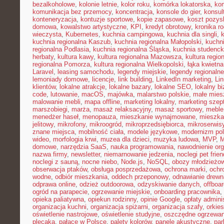
bezalkoholowe
,
kolonie letnie
,
kolor roku
,
komórka lokatorska
,
ko
komunikacja bez przemocy
,
koncentracja
,
konsole do gier
,
konsul
konteneryzacja
,
kontuzje sportowe
,
kopie zapasowe
,
koszt pozysk
domowa
,
kowalstwo artystyczne
,
KPI
,
kredyt obrotowy
,
kronika r
wieczysta
,
Kubernetes
,
kuchnia campingowa
,
kuchnia dla singli
,
kuchnia regionalna Kaszub
,
kuchnia regionalna Małopolski
,
kuchni
regionalna Podlasia
,
kuchnia regionalna Śląska
,
kuchnia studenc
herbaty
,
kultura kawy
,
kultura regionalna Mazowsza
,
kultura regio
regionalna Pomorza
,
kultura regionalna Wielkopolski
,
łąka kwietna
Laravel
,
leasing samochodu
,
legendy miejskie
,
legendy regionalne
lemoniady domowe
,
licencje
,
link building
,
LinkedIn marketing
,
Li
klientów
,
lokalne atrakcje
,
lokalne bazary
,
lokalne SEO
,
lokalny b
code
,
lutowanie
,
macOS
,
majówka
,
malarstwo polskie
,
małe mies
malowanie mebli
,
mapa offline
,
marketing lokalny
,
marketing szep
marszobiegi
,
marża
,
masaż relaksacyjny
,
masaż sportowy
,
meble 
menedżer haseł
,
menopauza
,
mieszkanie wynajmowane
,
mieszka
jelitowy
,
mikrofony
,
mikroogród
,
mikroprzedsiębiorca
,
mikroserwis
znane miejsca
,
mobilność ciała
,
modele językowe
,
modernizm pol
wideo
,
morfologia krwi
,
muzea dla dzieci
,
muzyka ludowa
,
MVP
,
domowe
,
narzędzia SaaS
,
nauka programowania
,
nawodnienie or
nazwa firmy
,
newsletter
,
niemarnowanie jedzenia
,
noclegi pet frien
noclegi z sauną
,
nocne niebo
,
Node.js
,
NoSQL
,
obozy młodzieżo
obserwacja ptaków
,
obsługa posprzedażowa
,
ochrona marki
,
ochr
wodne
,
odbiór mieszkania
,
oddech przeponowy
,
odnawianie drewn
odprawa online
,
odzież outdoorowa
,
odzyskiwanie danych
,
offboar
ogród na parapecie
,
ogrzewanie miejskie
,
onboarding pracownika
,
opieka paliatywna
,
opiekun rodzinny
,
opinie Google
,
opłaty admini
organizacja kuchni
,
organizacja spiżarni
,
organizacja szafy
,
orkies
oświetlenie nastrojowe
,
oświetlenie studyjne
,
oszczędne ogrzewan
plecaka
,
pałace w Polsce
,
palety kolorów
,
panele akustyczne
,
par