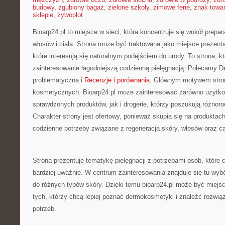
budowy
,
zgubiony bagaż
,
zielone szkoły
,
zimowe ferie
,
znak towa
sklepie
,
żywopłot
Bioarp24.pl to miejsce w sieci, która koncentruje się wokół prepar
włosów i ciała. Strona może być traktowana jako miejsce prezenta
które interesują się naturalnym podejściem do urody. To strona, k
zainteresowanie łagodniejszą codzienną pielęgnacją. Polecamy D
problematyczna i
Recenzje i porównania
. Głównym motywem strony
kosmetycznych. Bioarp24.pl może zainteresować zarówno użytk
sprawdzonych produktów, jak i drogerie, którzy poszukują różno
Charakter strony jest ofertowy, ponieważ skupia się na produktac
codzienne potrzeby związane z regeneracją skóry, włosów oraz ca
Strona prezentuje tematykę pielęgnacji z potrzebami osób, które 
bardziej uważnie. W centrum zainteresowania znajduje się tu wy
do różnych typów skóry. Dzięki temu bioarp24.pl może być miejs
tych, którzy chcą lepiej poznać dermokosmetyki i znaleźć rozwi
potrzeb.