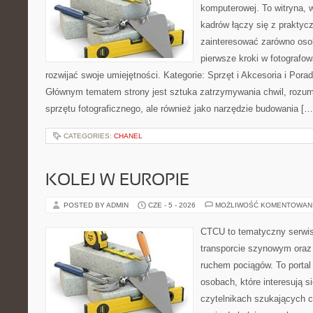
komputerowej. To witryna, 
kadrów łączy się z praktyc
zainteresować zarówno osob
pierwsze kroki w fotografowa
rozwijać swoje umiejętności. Kategorie: Sprzęt i Akcesoria i Pora
Głównym tematem strony jest sztuka zatrzymywania chwil, rozumi
sprzętu fotograficznego, ale również jako narzędzie budowania […
CATEGORIES:
CHANEL
KOLEJ W EUROPIE
POSTED BY ADMIN
CZE - 5 - 2026
MOŻLIWOŚĆ KOMENTOWAN
CTCU to tematyczny serwis,
transporcie szynowym oraz
ruchem pociągów. To portal
osobach, które interesują s
czytelnikach szukających c