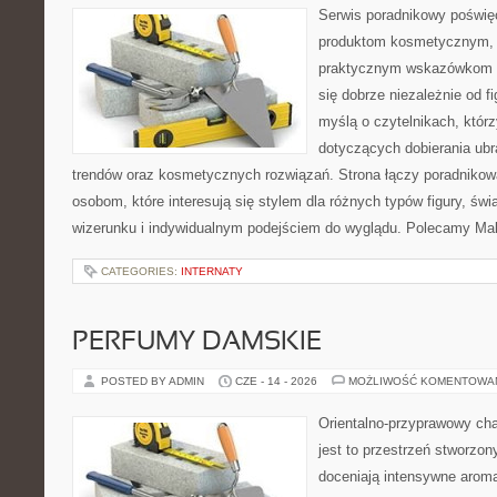
Serwis poradnikowy poświęc
produktom kosmetycznym, u
praktycznym wskazówkom d
się dobrze niezależnie od f
myślą o czytelnikach, któr
dotyczących dobierania ubra
trendów oraz kosmetycznych rozwiązań. Strona łączy poradnikow
osobom, które interesują się stylem dla różnych typów figury, 
wizerunku i indywidualnym podejściem do wyglądu. Polecamy Mak
CATEGORIES:
INTERNATY
PERFUMY DAMSKIE
POSTED BY ADMIN
CZE - 14 - 2026
MOŻLIWOŚĆ KOMENTOWA
Orientalno-przyprawowy char
jest to przestrzeń stworzon
doceniają intensywne aroma