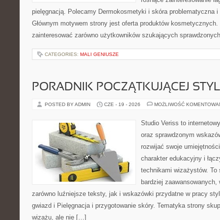
pielęgnacją. Polecamy Dermokosmetyki i skóra problematyczna i 
Głównym motywem strony jest oferta produktów kosmetycznych. 
zainteresować zarówno użytkowników szukających sprawdzonych 
CATEGORIES:
MALI GENIUSZE
PORADNIK POCZĄTKUJĄCEJ STYL
POSTED BY ADMIN
CZE - 19 - 2026
MOŻLIWOŚĆ KOMENTOWA
Studio Veriss to interneto
oraz sprawdzonym wskazów
rozwijać swoje umiejętnośc
charakter edukacyjny i łąc
technikami wizażystów. To 
bardziej zaawansowanych,
zarówno luźniejsze teksty, jak i wskazówki przydatne w pracy sty
gwiazd i Pielęgnacja i przygotowanie skóry. Tematyka strony sku
wizażu, ale nie […]