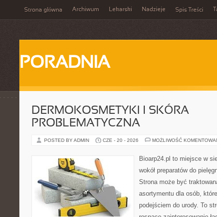
Archiwum
Lekarski
Nadzieje
T
Strona główna
Spis Treści
PORADNIA
DERMOKOSMETYKI I SKÓRA
PROBLEMATYCZNA
POSTED BY ADMIN
CZE - 20 - 2026
MOŻLIWOŚĆ KOMENTOWA
Bioarp24.pl to miejsce w sie
wokół preparatów do pielęgna
Strona może być traktowana
asortymentu dla osób, które
podejściem do urody. To str
rosnące zainteresowanie ła