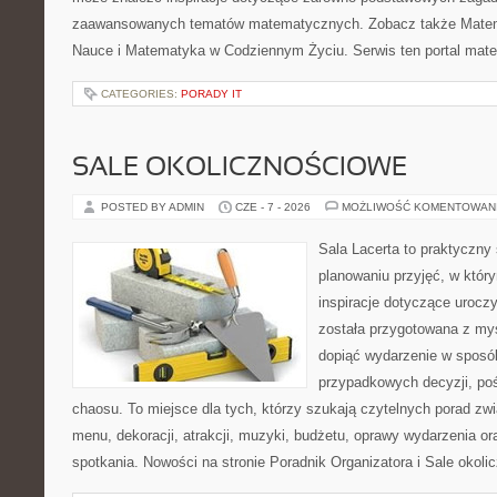
zaawansowanych tematów matematycznych. Zobacz także Matema
Nauce i Matematyka w Codziennym Życiu. Serwis ten portal mat
CATEGORIES:
PORADY IT
SALE OKOLICZNOŚCIOWE
POSTED BY ADMIN
CZE - 7 - 2026
MOŻLIWOŚĆ KOMENTOWAN
Sala Lacerta to praktyczny
planowaniu przyjęć, w któr
inspiracje dotyczące urocz
została przygotowana z myś
dopiąć wydarzenie w sposó
przypadkowych decyzji, poś
chaosu. To miejsce dla tych, którzy szukają czytelnych porad zw
menu, dekoracji, atrakcji, muzyki, budżetu, oprawy wydarzenia o
spotkania. Nowości na stronie Poradnik Organizatora i Sale okol