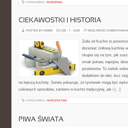
CATEGORIES:
ROBDRINKI
CIEKAWOSTKI I HISTORIA
POSTED BY ADMIN
CZE - 7 - 2026
MOŻLIWOŚĆ KOMENTOWAN
Zioła od Kuchni to przestrz
doceniać ziołową kuchnię 
skupia się na tym, jak sus
smak potraw, napojów, des
przetworów. To zielnik onlin
dodatkiem do dań, lecz sta
na lepszą kuchnię. Serwis pokazuje, że tymianek mogą być wyko
ciekawych sposobów, zarówno w kuchni tradycyjnej, jak i […]
CATEGORIES:
HARCERSTWO
PIWA ŚWIATA