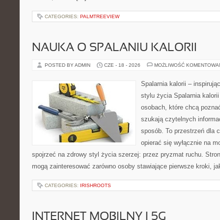
CATEGORIES:
PALMTREEVIEW
NAUKA O SPALANIU KALORII
POSTED BY ADMIN
CZE - 18 - 2026
MOŻLIWOŚĆ KOMENTOWA
Spalarnia kalorii – inspiru
stylu życia Spalarnia kalori
osobach, które chcą pozna
szukają czytelnych informa
sposób. To przestrzeń dla c
opierać się wyłącznie na m
spojrzeć na zdrowy styl życia szerzej: przez pryzmat ruchu. Stro
mogą zainteresować zarówno osoby stawiające pierwsze kroki, jak
CATEGORIES:
IRISHROOTS
INTERNET MOBILNY I 5G