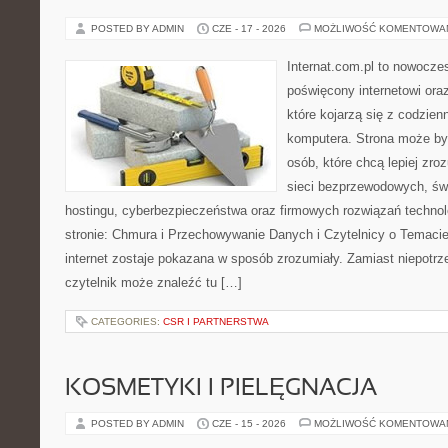
POSTED BY ADMIN
CZE - 17 - 2026
MOŻLIWOŚĆ KOMENTOWA
Internat.com.pl to nowocze
poświęcony internetowi or
które kojarzą się z codzie
komputera. Strona może by
osób, które chcą lepiej zro
sieci bezprzewodowych, św
hostingu, cyberbezpieczeństwa oraz firmowych rozwiązań techno
stronie: Chmura i Przechowywanie Danych i Czytelnicy o Temacie
internet zostaje pokazana w sposób zrozumiały. Zamiast niepotr
czytelnik może znaleźć tu […]
CATEGORIES:
CSR I PARTNERSTWA
KOSMETYKI I PIELĘGNACJA
POSTED BY ADMIN
CZE - 15 - 2026
MOŻLIWOŚĆ KOMENTOWA