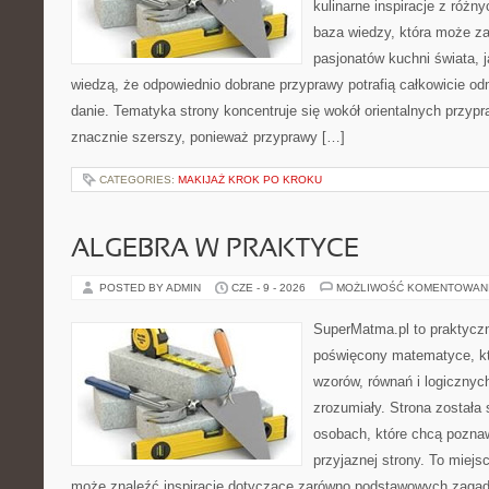
kulinarne inspiracje z różny
baza wiedzy, która może z
pasjonatów kuchni świata, j
wiedzą, że odpowiednio dobrane przyprawy potrafią całkowicie od
danie. Tematyka strony koncentruje się wokół orientalnych przypraw
znacznie szerszy, ponieważ przyprawy […]
CATEGORIES:
MAKIJAŻ KROK PO KROKU
ALGEBRA W PRAKTYCE
POSTED BY ADMIN
CZE - 9 - 2026
MOŻLIWOŚĆ KOMENTOWAN
SuperMatma.pl to praktyczn
poświęcony matematyce, któ
wzorów, równań i logicznyc
zrozumiały. Strona została
osobach, które chcą poznaw
przyjaznej strony. To miejs
może znaleźć inspiracje dotyczące zarówno podstawowych zagadni