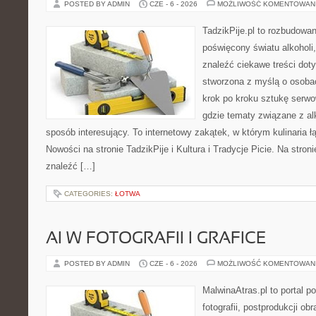
POSTED BY ADMIN
CZE - 6 - 2026
MOŻLIWOŚĆ KOMENTOWAN
TadzikPije.pl to rozbudowa
poświęcony światu alkoholi
znaleźć ciekawe treści dot
stworzona z myślą o osoba
krok po kroku sztukę serwo
gdzie tematy związane z a
sposób interesujący. To internetowy zakątek, w którym kulinaria ł
Nowości na stronie TadzikPije i Kultura i Tradycje Picie. Na stron
znaleźć […]
CATEGORIES:
ŁOTWA
AI W FOTOGRAFII I GRAFICE
POSTED BY ADMIN
CZE - 6 - 2026
MOŻLIWOŚĆ KOMENTOWAN
MalwinaAtras.pl to portal 
fotografii, postprodukcji ob