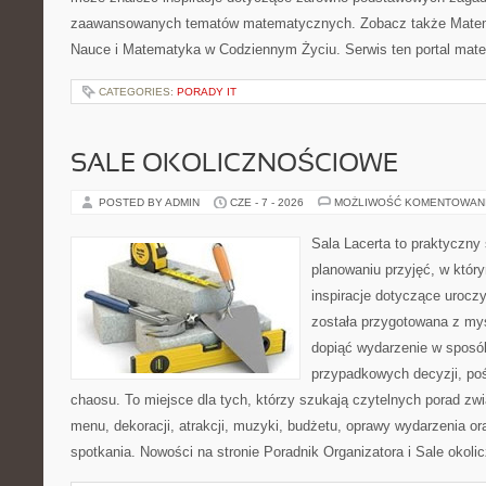
zaawansowanych tematów matematycznych. Zobacz także Matema
Nauce i Matematyka w Codziennym Życiu. Serwis ten portal mat
CATEGORIES:
PORADY IT
SALE OKOLICZNOŚCIOWE
POSTED BY ADMIN
CZE - 7 - 2026
MOŻLIWOŚĆ KOMENTOWAN
Sala Lacerta to praktyczny
planowaniu przyjęć, w któr
inspiracje dotyczące urocz
została przygotowana z myś
dopiąć wydarzenie w sposó
przypadkowych decyzji, poś
chaosu. To miejsce dla tych, którzy szukają czytelnych porad zw
menu, dekoracji, atrakcji, muzyki, budżetu, oprawy wydarzenia o
spotkania. Nowości na stronie Poradnik Organizatora i Sale okol