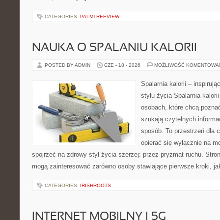
CATEGORIES:
PALMTREEVIEW
NAUKA O SPALANIU KALORII
POSTED BY ADMIN
CZE - 18 - 2026
MOŻLIWOŚĆ KOMENTOWA
Spalarnia kalorii – inspiru
stylu życia Spalarnia kalori
osobach, które chcą pozna
szukają czytelnych informa
sposób. To przestrzeń dla c
opierać się wyłącznie na m
spojrzeć na zdrowy styl życia szerzej: przez pryzmat ruchu. Stro
mogą zainteresować zarówno osoby stawiające pierwsze kroki, jak
CATEGORIES:
IRISHROOTS
INTERNET MOBILNY I 5G