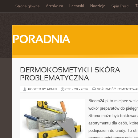
Archiwum
Lekarski
Nadzieje
T
Strona główna
Spis Treści
PORADNIA
DERMOKOSMETYKI I SKÓRA
PROBLEMATYCZNA
POSTED BY ADMIN
CZE - 20 - 2026
MOŻLIWOŚĆ KOMENTOWA
Bioarp24.pl to miejsce w sie
wokół preparatów do pielęgna
Strona może być traktowana
asortymentu dla osób, które
podejściem do urody. To str
rosnące zainteresowanie ła