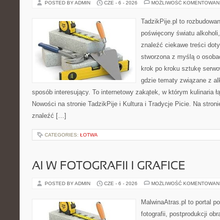
POSTED BY ADMIN
CZE - 6 - 2026
MOŻLIWOŚĆ KOMENTOWAN
TadzikPije.pl to rozbudowa
poświęcony światu alkoholi
znaleźć ciekawe treści dot
stworzona z myślą o osoba
krok po kroku sztukę serwo
gdzie tematy związane z a
sposób interesujący. To internetowy zakątek, w którym kulinaria ł
Nowości na stronie TadzikPije i Kultura i Tradycje Picie. Na stron
znaleźć […]
CATEGORIES:
ŁOTWA
AI W FOTOGRAFII I GRAFICE
POSTED BY ADMIN
CZE - 6 - 2026
MOŻLIWOŚĆ KOMENTOWAN
MalwinaAtras.pl to portal 
fotografii, postprodukcji ob