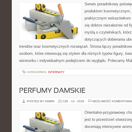
Serwis poradnikowy poświęc
produktom kosmetycznym, u
praktycznym wskazówkom d
się dobrze niezależnie od f
myślą o czytelnikach, któr
dotyczących dobierania ubra
trendów oraz kosmetycznych rozwiązań. Strona łączy poradnikow
osobom, które interesują się stylem dla różnych typów figury, 
wizerunku i indywidualnym podejściem do wyglądu. Polecamy Mak
CATEGORIES:
INTERNATY
PERFUMY DAMSKIE
POSTED BY ADMIN
CZE - 14 - 2026
MOŻLIWOŚĆ KOMENTOWA
Orientalno-przyprawowy char
jest to przestrzeń stworzon
doceniają intensywne aroma