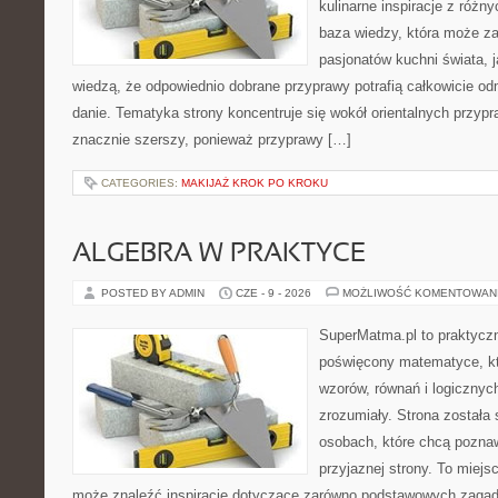
kulinarne inspiracje z różny
baza wiedzy, która może z
pasjonatów kuchni świata, j
wiedzą, że odpowiednio dobrane przyprawy potrafią całkowicie od
danie. Tematyka strony koncentruje się wokół orientalnych przypraw
znacznie szerszy, ponieważ przyprawy […]
CATEGORIES:
MAKIJAŻ KROK PO KROKU
ALGEBRA W PRAKTYCE
POSTED BY ADMIN
CZE - 9 - 2026
MOŻLIWOŚĆ KOMENTOWAN
SuperMatma.pl to praktyczn
poświęcony matematyce, któ
wzorów, równań i logicznyc
zrozumiały. Strona została
osobach, które chcą poznaw
przyjaznej strony. To miejs
może znaleźć inspiracje dotyczące zarówno podstawowych zagadni