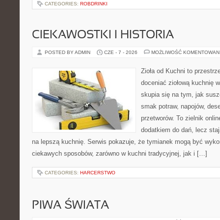
CATEGORIES:
ROBDRINKI
CIEKAWOSTKI I HISTORIA
POSTED BY ADMIN
CZE - 7 - 2026
MOŻLIWOŚĆ KOMENTOWAN
Zioła od Kuchni to przestrz
doceniać ziołową kuchnię 
skupia się na tym, jak sus
smak potraw, napojów, des
przetworów. To zielnik onlin
dodatkiem do dań, lecz sta
na lepszą kuchnię. Serwis pokazuje, że tymianek mogą być wyko
ciekawych sposobów, zarówno w kuchni tradycyjnej, jak i […]
CATEGORIES:
HARCERSTWO
PIWA ŚWIATA