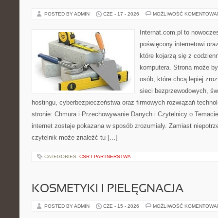
POSTED BY ADMIN
CZE - 17 - 2026
MOŻLIWOŚĆ KOMENTOWA
Internat.com.pl to nowocze
poświęcony internetowi or
które kojarzą się z codzie
komputera. Strona może by
osób, które chcą lepiej zro
sieci bezprzewodowych, św
hostingu, cyberbezpieczeństwa oraz firmowych rozwiązań techno
stronie: Chmura i Przechowywanie Danych i Czytelnicy o Temacie
internet zostaje pokazana w sposób zrozumiały. Zamiast niepotr
czytelnik może znaleźć tu […]
CATEGORIES:
CSR I PARTNERSTWA
KOSMETYKI I PIELĘGNACJA
POSTED BY ADMIN
CZE - 15 - 2026
MOŻLIWOŚĆ KOMENTOWA