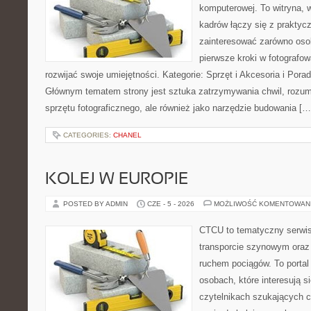
komputerowej. To witryna, 
kadrów łączy się z praktyc
zainteresować zarówno osob
pierwsze kroki w fotografowa
rozwijać swoje umiejętności. Kategorie: Sprzęt i Akcesoria i Pora
Głównym tematem strony jest sztuka zatrzymywania chwil, rozumi
sprzętu fotograficznego, ale również jako narzędzie budowania […
CATEGORIES:
CHANEL
KOLEJ W EUROPIE
POSTED BY ADMIN
CZE - 5 - 2026
MOŻLIWOŚĆ KOMENTOWAN
CTCU to tematyczny serwis,
transporcie szynowym oraz
ruchem pociągów. To portal
osobach, które interesują s
czytelnikach szukających c