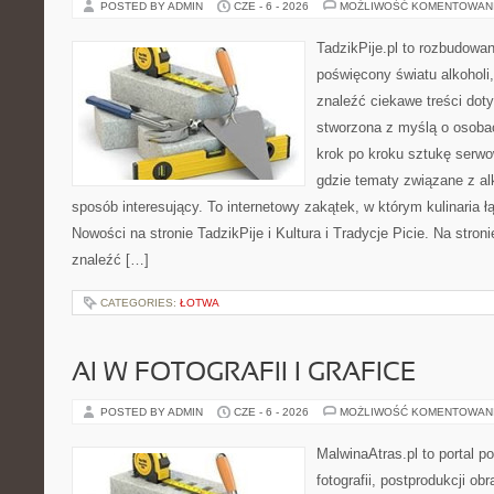
POSTED BY ADMIN
CZE - 6 - 2026
MOŻLIWOŚĆ KOMENTOWAN
TadzikPije.pl to rozbudowa
poświęcony światu alkoholi
znaleźć ciekawe treści dot
stworzona z myślą o osoba
krok po kroku sztukę serwo
gdzie tematy związane z a
sposób interesujący. To internetowy zakątek, w którym kulinaria ł
Nowości na stronie TadzikPije i Kultura i Tradycje Picie. Na stron
znaleźć […]
CATEGORIES:
ŁOTWA
AI W FOTOGRAFII I GRAFICE
POSTED BY ADMIN
CZE - 6 - 2026
MOŻLIWOŚĆ KOMENTOWAN
MalwinaAtras.pl to portal 
fotografii, postprodukcji ob