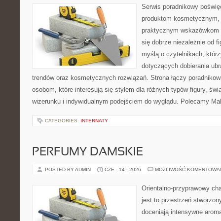
Serwis poradnikowy poświęc
produktom kosmetycznym, u
praktycznym wskazówkom d
się dobrze niezależnie od f
myślą o czytelnikach, któr
dotyczących dobierania ubra
trendów oraz kosmetycznych rozwiązań. Strona łączy poradnikow
osobom, które interesują się stylem dla różnych typów figury, 
wizerunku i indywidualnym podejściem do wyglądu. Polecamy Mak
CATEGORIES:
INTERNATY
PERFUMY DAMSKIE
POSTED BY ADMIN
CZE - 14 - 2026
MOŻLIWOŚĆ KOMENTOWA
Orientalno-przyprawowy char
jest to przestrzeń stworzon
doceniają intensywne aroma