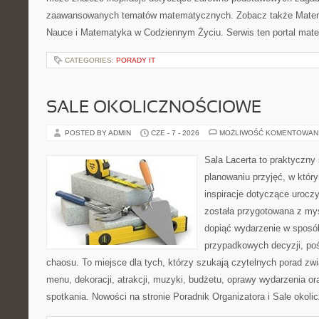
zaawansowanych tematów matematycznych. Zobacz także Matema
Nauce i Matematyka w Codziennym Życiu. Serwis ten portal mat
CATEGORIES:
PORADY IT
SALE OKOLICZNOŚCIOWE
POSTED BY ADMIN
CZE - 7 - 2026
MOŻLIWOŚĆ KOMENTOWAN
Sala Lacerta to praktyczny
planowaniu przyjęć, w któr
inspiracje dotyczące urocz
została przygotowana z myś
dopiąć wydarzenie w sposó
przypadkowych decyzji, poś
chaosu. To miejsce dla tych, którzy szukają czytelnych porad zw
menu, dekoracji, atrakcji, muzyki, budżetu, oprawy wydarzenia o
spotkania. Nowości na stronie Poradnik Organizatora i Sale okol