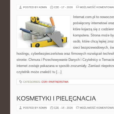
POSTED BY ADMIN
CZE - 17 - 2026
MOŻLIWOŚĆ KOMENTOWA
Internat.com.pl to nowocze
poświęcony internetowi or
które kojarzą się z codzie
komputera. Strona może by
osób, które chcą lepiej zro
sieci bezprzewodowych, św
hostingu, cyberbezpieczeństwa oraz firmowych rozwiązań techno
stronie: Chmura i Przechowywanie Danych i Czytelnicy o Temacie
internet zostaje pokazana w sposób zrozumiały. Zamiast niepotr
czytelnik może znaleźć tu […]
CATEGORIES:
CSR I PARTNERSTWA
KOSMETYKI I PIELĘGNACJA
POSTED BY ADMIN
CZE - 15 - 2026
MOŻLIWOŚĆ KOMENTOWA