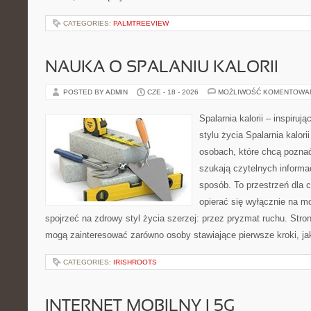
CATEGORIES:
PALMTREEVIEW
NAUKA O SPALANIU KALORII
POSTED BY ADMIN
CZE - 18 - 2026
MOŻLIWOŚĆ KOMENTOWA
Spalarnia kalorii – inspiru
stylu życia Spalarnia kalori
osobach, które chcą pozna
szukają czytelnych informa
sposób. To przestrzeń dla c
opierać się wyłącznie na m
spojrzeć na zdrowy styl życia szerzej: przez pryzmat ruchu. Stro
mogą zainteresować zarówno osoby stawiające pierwsze kroki, jak
CATEGORIES:
IRISHROOTS
INTERNET MOBILNY I 5G