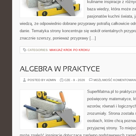
kulinarne inspiracje z różny
baza wiedzy, która może z
pasjonatów kuchni świata, j
wiedzą, że odpowiednio dobrane przyprawy potrafią całkowicie od
danie. Tematyka strony koncentruje się wokół orientalnych przypraw
znacznie szerszy, ponieważ przyprawy […]
CATEGORIES:
MAKIJAŻ KROK PO KROKU
ALGEBRA W PRAKTYCE
POSTED BY ADMIN
CZE - 9 - 2026
MOŻLIWOŚĆ KOMENTOWAN
SuperMatma.pl to praktyczn
poświęcony matematyce, któ
wzorów, równań i logicznyc
zrozumiały. Strona została
osobach, które chcą poznaw
przyjaznej strony. To miejs
może znaleźć inspiracje dotyczące zarówno podstawowych zagadni