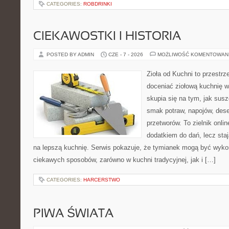
CATEGORIES:
ROBDRINKI
CIEKAWOSTKI I HISTORIA
POSTED BY ADMIN
CZE - 7 - 2026
MOŻLIWOŚĆ KOMENTOWAN
Zioła od Kuchni to przestrz
doceniać ziołową kuchnię 
skupia się na tym, jak sus
smak potraw, napojów, des
przetworów. To zielnik onlin
dodatkiem do dań, lecz sta
na lepszą kuchnię. Serwis pokazuje, że tymianek mogą być wyko
ciekawych sposobów, zarówno w kuchni tradycyjnej, jak i […]
CATEGORIES:
HARCERSTWO
PIWA ŚWIATA