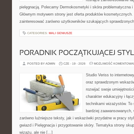
pielęgnacją. Polecamy Dermokosmetyki i skóra problematyczna i 
Głównym motywem strony jest oferta produktów kosmetycznych. 
zainteresować zarówno użytkowników szukających sprawdzonych 
CATEGORIES:
MALI GENIUSZE
PORADNIK POCZĄTKUJĄCEJ STYL
POSTED BY ADMIN
CZE - 19 - 2026
MOŻLIWOŚĆ KOMENTOWA
Studio Veriss to interneto
oraz sprawdzonym wskazów
rozwijać swoje umiejętnośc
charakter edukacyjny i łąc
technikami wizażystów. To 
bardziej zaawansowanych,
zarówno luźniejsze teksty, jak i wskazówki przydatne w pracy sty
gwiazd i Pielęgnacja i przygotowanie skóry. Tematyka strony sku
wizażu, ale nie […]