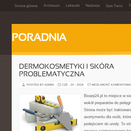
Archiwum
Lekarski
Nadzieje
T
Strona główna
Spis Treści
PORADNIA
DERMOKOSMETYKI I SKÓRA
PROBLEMATYCZNA
POSTED BY ADMIN
CZE - 20 - 2026
MOŻLIWOŚĆ KOMENTOWA
Bioarp24.pl to miejsce w sie
wokół preparatów do pielęgna
Strona może być traktowana
asortymentu dla osób, które
podejściem do urody. To str
rosnące zainteresowanie ła