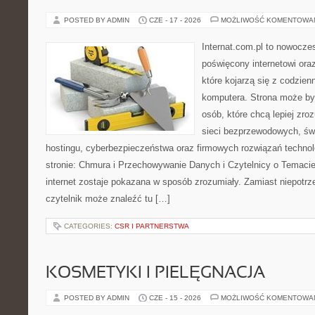
POSTED BY ADMIN
CZE - 17 - 2026
MOŻLIWOŚĆ KOMENTOWA
Internat.com.pl to nowocze
poświęcony internetowi or
które kojarzą się z codzie
komputera. Strona może by
osób, które chcą lepiej zro
sieci bezprzewodowych, św
hostingu, cyberbezpieczeństwa oraz firmowych rozwiązań techno
stronie: Chmura i Przechowywanie Danych i Czytelnicy o Temacie
internet zostaje pokazana w sposób zrozumiały. Zamiast niepotr
czytelnik może znaleźć tu […]
CATEGORIES:
CSR I PARTNERSTWA
KOSMETYKI I PIELĘGNACJA
POSTED BY ADMIN
CZE - 15 - 2026
MOŻLIWOŚĆ KOMENTOWA