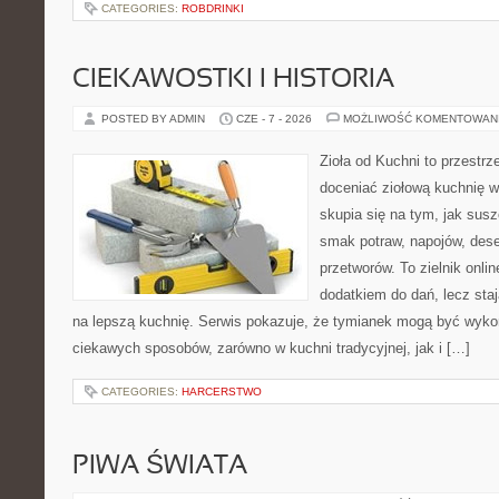
CATEGORIES:
ROBDRINKI
CIEKAWOSTKI I HISTORIA
POSTED BY ADMIN
CZE - 7 - 2026
MOŻLIWOŚĆ KOMENTOWAN
Zioła od Kuchni to przestrz
doceniać ziołową kuchnię 
skupia się na tym, jak sus
smak potraw, napojów, des
przetworów. To zielnik onlin
dodatkiem do dań, lecz sta
na lepszą kuchnię. Serwis pokazuje, że tymianek mogą być wyko
ciekawych sposobów, zarówno w kuchni tradycyjnej, jak i […]
CATEGORIES:
HARCERSTWO
PIWA ŚWIATA