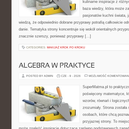
kulinarne inspiracje z różny
baza wiedzy, która może z
pasjonatów kuchni świata, j
wiedzą, że odpowiednio dobrane przyprawy potrafią całkowicie od
danie. Tematyka strony koncentruje się wokół orientalnych przypraw
znacznie szerszy, ponieważ przyprawy […]
CATEGORIES:
MAKIJAŻ KROK PO KROKU
ALGEBRA W PRAKTYCE
POSTED BY ADMIN
CZE - 9 - 2026
MOŻLIWOŚĆ KOMENTOWAN
SuperMatma.pl to praktyczn
poświęcony matematyce, któ
wzorów, równań i logicznyc
zrozumiały. Strona została
osobach, które chcą poznaw
przyjaznej strony. To miejs
może znaleźć inspiracje dotyczące zarówno podstawowych zagadni