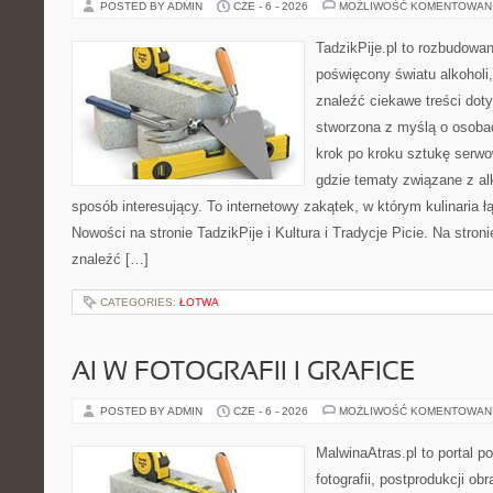
POSTED BY ADMIN
CZE - 6 - 2026
MOŻLIWOŚĆ KOMENTOWAN
TadzikPije.pl to rozbudowa
poświęcony światu alkoholi
znaleźć ciekawe treści dot
stworzona z myślą o osoba
krok po kroku sztukę serwo
gdzie tematy związane z a
sposób interesujący. To internetowy zakątek, w którym kulinaria ł
Nowości na stronie TadzikPije i Kultura i Tradycje Picie. Na stron
znaleźć […]
CATEGORIES:
ŁOTWA
AI W FOTOGRAFII I GRAFICE
POSTED BY ADMIN
CZE - 6 - 2026
MOŻLIWOŚĆ KOMENTOWAN
MalwinaAtras.pl to portal 
fotografii, postprodukcji ob