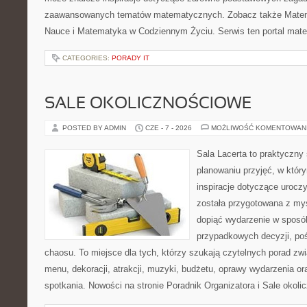
zaawansowanych tematów matematycznych. Zobacz także Matema
Nauce i Matematyka w Codziennym Życiu. Serwis ten portal mat
CATEGORIES:
PORADY IT
SALE OKOLICZNOŚCIOWE
POSTED BY ADMIN
CZE - 7 - 2026
MOŻLIWOŚĆ KOMENTOWAN
Sala Lacerta to praktyczny
planowaniu przyjęć, w któr
inspiracje dotyczące urocz
została przygotowana z myś
dopiąć wydarzenie w sposó
przypadkowych decyzji, poś
chaosu. To miejsce dla tych, którzy szukają czytelnych porad zw
menu, dekoracji, atrakcji, muzyki, budżetu, oprawy wydarzenia o
spotkania. Nowości na stronie Poradnik Organizatora i Sale okol