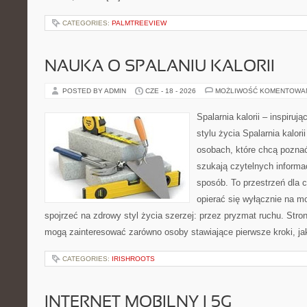
CATEGORIES:
PALMTREEVIEW
NAUKA O SPALANIU KALORII
POSTED BY ADMIN
CZE - 18 - 2026
MOŻLIWOŚĆ KOMENTOWA
Spalarnia kalorii – inspiru
stylu życia Spalarnia kalori
osobach, które chcą pozna
szukają czytelnych informa
sposób. To przestrzeń dla c
opierać się wyłącznie na m
spojrzeć na zdrowy styl życia szerzej: przez pryzmat ruchu. Stro
mogą zainteresować zarówno osoby stawiające pierwsze kroki, jak
CATEGORIES:
IRISHROOTS
INTERNET MOBILNY I 5G