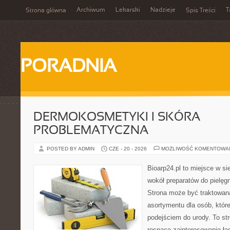
Archiwum
Lekarski
Nadzieje
T
Strona główna
Spis Treści
PORADNIA
DERMOKOSMETYKI I SKÓRA
PROBLEMATYCZNA
POSTED BY ADMIN
CZE - 20 - 2026
MOŻLIWOŚĆ KOMENTOWA
Bioarp24.pl to miejsce w sie
wokół preparatów do pielęgna
Strona może być traktowana
asortymentu dla osób, które
podejściem do urody. To str
rosnące zainteresowanie ła