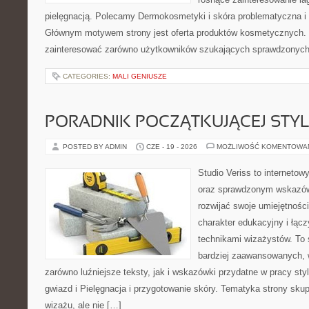
pielęgnacją. Polecamy Dermokosmetyki i skóra problematyczna i 
Głównym motywem strony jest oferta produktów kosmetycznych. 
zainteresować zarówno użytkowników szukających sprawdzonych 
CATEGORIES:
MALI GENIUSZE
PORADNIK POCZĄTKUJĄCEJ STYL
POSTED BY ADMIN
CZE - 19 - 2026
MOŻLIWOŚĆ KOMENTOWA
Studio Veriss to interneto
oraz sprawdzonym wskazów
rozwijać swoje umiejętnośc
charakter edukacyjny i łąc
technikami wizażystów. To 
bardziej zaawansowanych,
zarówno luźniejsze teksty, jak i wskazówki przydatne w pracy sty
gwiazd i Pielęgnacja i przygotowanie skóry. Tematyka strony sku
wizażu, ale nie […]