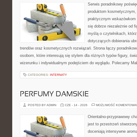
Serwis poradnikowy poświęc
produktom kosmetycznym, u
praktycznym wskazówkom d
się dobrze niezależnie od f
myślą o czytelnikach, któr
dotyczących dobierania ubra
trendów oraz kosmetycznych rozwiązań. Strona łączy poradnikow
osobom, które interesują się stylem dla różnych typów figury, 
wizerunku i indywidualnym podejściem do wyglądu. Polecamy Mak
CATEGORIES:
INTERNATY
PERFUMY DAMSKIE
POSTED BY ADMIN
CZE - 14 - 2026
MOŻLIWOŚĆ KOMENTOWA
Orientalno-przyprawowy char
jest to przestrzeń stworzon
doceniają intensywne aroma