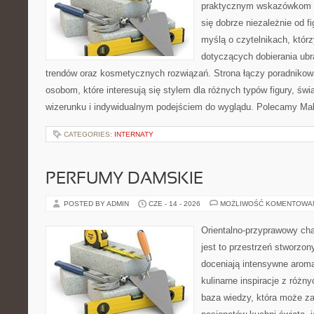
praktycznym wskazówkom d
się dobrze niezależnie od f
myślą o czytelnikach, któr
dotyczących dobierania ubra
trendów oraz kosmetycznych rozwiązań. Strona łączy poradnikow
osobom, które interesują się stylem dla różnych typów figury, 
wizerunku i indywidualnym podejściem do wyglądu. Polecamy Mak
CATEGORIES:
INTERNATY
PERFUMY DAMSKIE
POSTED BY ADMIN
CZE - 14 - 2026
MOŻLIWOŚĆ KOMENTOWA
Orientalno-przyprawowy char
jest to przestrzeń stworzon
doceniają intensywne aroma
kulinarne inspiracje z różny
baza wiedzy, która może z