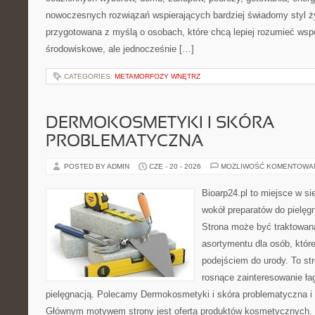
nowoczesnych rozwiązań wspierających bardziej świadomy styl ży
przygotowana z myślą o osobach, które chcą lepiej rozumieć ws
środowiskowe, ale jednocześnie […]
CATEGORIES:
METAMORFOZY WNĘTRZ
DERMOKOSMETYKI I SKÓRA
PROBLEMATYCZNA
POSTED BY ADMIN
CZE - 20 - 2026
MOŻLIWOŚĆ KOMENTOWA
Bioarp24.pl to miejsce w sie
wokół preparatów do pielęgna
Strona może być traktowana
asortymentu dla osób, które
podejściem do urody. To str
rosnące zainteresowanie ła
pielęgnacją. Polecamy Dermokosmetyki i skóra problematyczna i 
Głównym motywem strony jest oferta produktów kosmetycznych. 