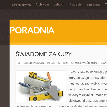
Archiwum
Lekarski
Nadzieje
T
Strona główna
Spis Treści
PORADNIA
ŚWIADOME ZAKUPY
POSTED BY ADMIN
CZE - 27 - 2026
MOŻLIWOŚĆ KOMENTOWA
Ekos-Sułów to inspirujący p
który pokazuje, że świadom
musi oznaczać wielkich wy
decyzji ani kosztownych zm
w którym czytelnik może z
ciekawostki oraz przystępn
codziennych wyborów, domu, zakupów, podróży, gotowania, energii