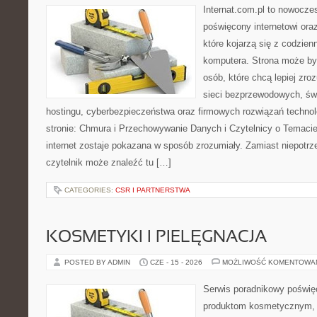
Internat.com.pl to nowocze
poświęcony internetowi or
które kojarzą się z codzie
komputera. Strona może by
osób, które chcą lepiej zro
sieci bezprzewodowych, św
hostingu, cyberbezpieczeństwa oraz firmowych rozwiązań techno
stronie: Chmura i Przechowywanie Danych i Czytelnicy o Temacie
internet zostaje pokazana w sposób zrozumiały. Zamiast niepotr
czytelnik może znaleźć tu […]
CATEGORIES:
CSR I PARTNERSTWA
KOSMETYKI I PIELĘGNACJA
POSTED BY ADMIN
CZE - 15 - 2026
MOŻLIWOŚĆ KOMENTOWA
Serwis poradnikowy poświęc
produktom kosmetycznym, u