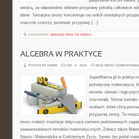
pasjonatów kuchni świata, j
wiedzą, że odpowiednio dobrane przyprawy potrafią całkowicie od
danie. Tematyka strony koncentruje się wokół orientalnych przypraw
znacznie szerszy, ponieważ przyprawy […]
CATEGORIES:
MAKIJAŻ KROK PO KROKU
ALGEBRA W PRAKTYCE
POSTED BY ADMIN
CZE - 9 - 2026
MOŻLIWOŚĆ KOMENTOWAN
SuperMatma.pl to praktyczn
poświęcony matematyce, któ
wzorów, równań i logicznyc
zrozumiały. Strona została
osobach, które chcą poznaw
przyjaznej strony. To miejs
może znaleźć inspiracje dotyczące zarówno podstawowych zagadni
zaawansowanych tematów matematycznych. Zobacz także Matema
Nauce i Matematyka w Codziennym Życiu. Serwis ten portal mat