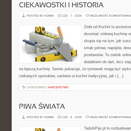
CIEKAWOSTKI I HISTORIA
POSTED BY ADMIN
CZE - 7 - 2026
MOŻLIWOŚĆ KOMENTOWAN
Zioła od Kuchni to przestrz
doceniać ziołową kuchnię 
skupia się na tym, jak sus
smak potraw, napojów, des
przetworów. To zielnik onlin
dodatkiem do dań, lecz sta
na lepszą kuchnię. Serwis pokazuje, że tymianek mogą być wyko
ciekawych sposobów, zarówno w kuchni tradycyjnej, jak i […]
CATEGORIES:
HARCERSTWO
PIWA ŚWIATA
POSTED BY ADMIN
CZE - 6 - 2026
MOŻLIWOŚĆ KOMENTOWAN
TadzikPije.pl to rozbudowa