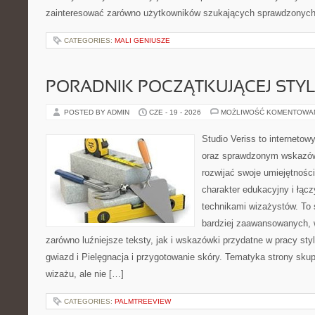
zainteresować zarówno użytkowników szukających sprawdzonych 
CATEGORIES:
MALI GENIUSZE
PORADNIK POCZĄTKUJĄCEJ STYL
POSTED BY ADMIN
CZE - 19 - 2026
MOŻLIWOŚĆ KOMENTOWA
Studio Veriss to interneto
oraz sprawdzonym wskazów
rozwijać swoje umiejętnośc
charakter edukacyjny i łąc
technikami wizażystów. To 
bardziej zaawansowanych,
zarówno luźniejsze teksty, jak i wskazówki przydatne w pracy sty
gwiazd i Pielęgnacja i przygotowanie skóry. Tematyka strony sku
wizażu, ale nie […]
CATEGORIES:
PALMTREEVIEW