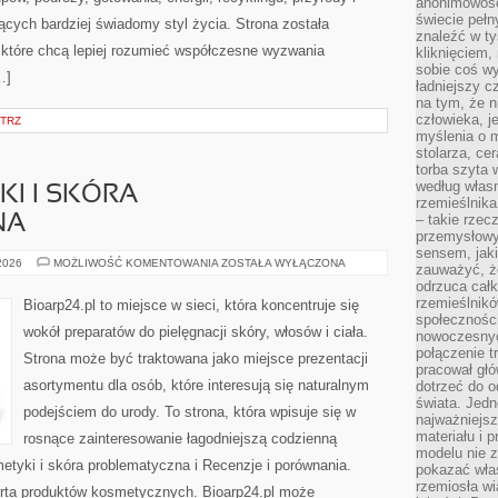
anonimowości
świecie peł
cych bardziej świadomy styl życia. Strona została
znaleźć w t
które chcą lepiej rozumieć współczesne wyzwania
kliknięciem
sobie coś wy
…]
ładniejszy c
na tym, że n
człowieka, j
TRZ
myślenia o m
stolarza, ce
torba szyta 
według własn
I I SKÓRA
rzemieślnika
– takie rzec
NA
przemysłowy
sensem, jaki
DERMOKOSMETYKI
 2026
MOŻLIWOŚĆ KOMENTOWANIA
ZOSTAŁA WYŁĄCZONA
zauważyć, ż
I
odrzuca cał
SKÓRA
PROBLEMATYCZNA
rzemieślnikó
Bioarp24.pl to miejsce w sieci, która koncentruje się
społeczności
wokół preparatów do pielęgnacji skóry, włosów i ciała.
nowoczesnyc
połączenie t
Strona może być traktowana jako miejsce prezentacji
pracował głó
asortymentu dla osób, które interesują się naturalnym
dotrzeć do o
świata. Jedn
podejściem do urody. To strona, która wpisuje się w
najważniejsz
materiału i 
rosnące zainteresowanie łagodniejszą codzienną
modelu nie 
tyki i skóra problematyczna i Recenzje i porównania.
pokazać wła
rzemiosła wi
rta produktów kosmetycznych. Bioarp24.pl może