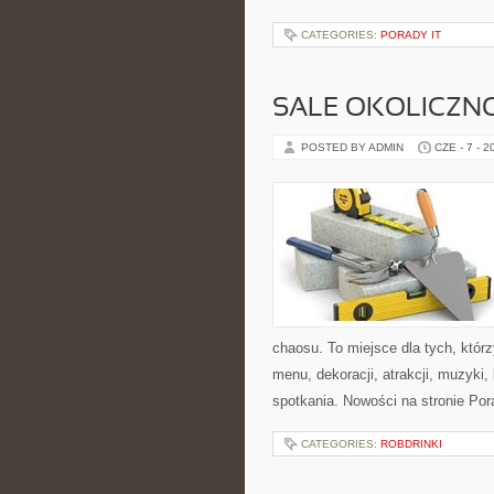
CATEGORIES:
PORADY IT
SALE OKOLICZN
POSTED BY ADMIN
CZE - 7 - 2
chaosu. To miejsce dla tych, któr
menu, dekoracji, atrakcji, muzyki
spotkania. Nowości na stronie Por
CATEGORIES:
ROBDRINKI