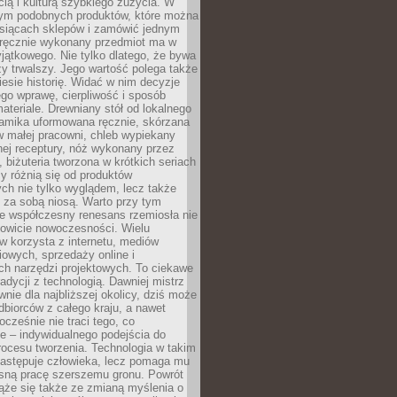
ą i kulturą szybkiego zużycia. W
nym podobnych produktów, które można
ysiącach sklepów i zamówić jednym
, ręcznie wykonany przedmiot ma w
jątkowego. Nie tylko dlatego, że bywa
zy trwalszy. Jego wartość polega także
iesie historię. Widać w nim decyzje
ego wprawę, cierpliwość i sposób
ateriale. Drewniany stół od lokalnego
ramika uformowana ręcznie, skórzana
w małej pracowni, chleb wypiekany
ej receptury, nóż wykonany przez
, biżuteria tworzona w krótkich seriach
zy różnią się od produktów
ch nie tylko wyglądem, lecz także
 za sobą niosą. Warto przy tym
e współczesny renesans rzemiosła nie
kowicie nowoczesności. Wielu
w korzysta z internetu, mediów
owych, sprzedaży online i
h narzędzi projektowych. To ciekawe
radycji z technologią. Dawniej mistrz
wnie dla najbliższej okolicy, dziś może
dbiorców z całego kraju, a nawet
ocześnie nie traci tego, co
e – indywidualnego podejścia do
procesu tworzenia. Technologia w takim
zastępuje człowieka, lecz pomaga mu
sną pracę szerszemu gronu. Powrót
ąże się także ze zmianą myślenia o