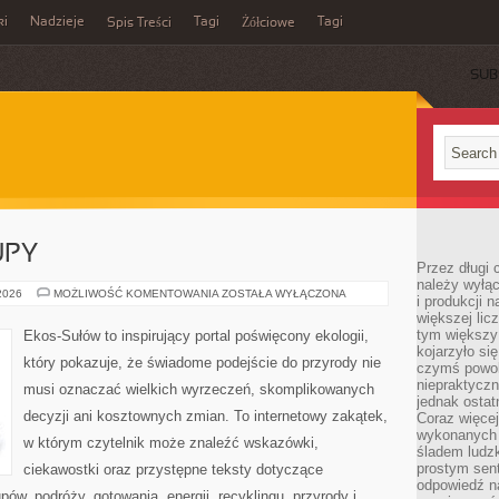
ki
Nadzieje
Tagi
Tagi
Spis Treści
Żółciowe
SUB
UPY
Przez długi 
należy wyłąc
ŚWIADOME
 2026
MOŻLIWOŚĆ KOMENTOWANIA
ZOSTAŁA WYŁĄCZONA
i produkcji n
ZAKUPY
większej lic
tym większy
Ekos-Sułów to inspirujący portal poświęcony ekologii,
kojarzyło si
który pokazuje, że świadome podejście do przyrody nie
czymś powol
niepraktycz
musi oznaczać wielkich wyrzeczeń, skomplikowanych
jednak ostat
decyzji ani kosztownych zmian. To internetowy zakątek,
Coraz więce
wykonanych s
w którym czytelnik może znaleźć wskazówki,
śladem ludzk
prostym sen
ciekawostki oraz przystępne teksty dotyczące
odpowiedź n
w, podróży, gotowania, energii, recyklingu, przyrody i