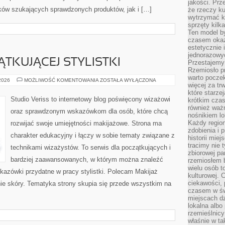
jakości. Prz
ków szukających sprawdzonych produktów, jak i […]
że rzeczy ku
wytrzymać ki
sprzęty kilk
Ten model by
czasem okaz
estetycznie 
jednorazowyc
TKUJĄCEJ STYLISTKI
Przestajemy 
Rzemiosło p
warto poczek
PORADNIK
 2026
MOŻLIWOŚĆ KOMENTOWANIA
ZOSTAŁA WYŁĄCZONA
więcej za tr
POCZĄTKUJĄCEJ
STYLISTKI
które starzej
Studio Veriss to internetowy blog poświęcony wizażowi
krótkim czas
również ważn
oraz sprawdzonym wskazówkom dla osób, które chcą
nośnikiem lok
Każdy region
rozwijać swoje umiejętności makijażowe. Strona ma
zdobienia i 
charakter edukacyjny i łączy w sobie tematy związane z
historii miej
tracimy nie 
technikami wizażystów. To serwis dla początkujących i
zbiorowej pa
bardziej zaawansowanych, w którym można znaleźć
rzemiosłem 
wielu osób t
wskazówki przydatne w pracy stylistki. Polecam Makijaż
kulturowej.
ciekawości, 
nie skóry. Tematyka strony skupia się przede wszystkim na
czasem w św
miejscach dz
lokalna albo 
rzemieślnic
właśnie w ta