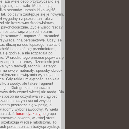
ez lata wiele osób przyzwyczaiło się,
puje się na chwilę. Meble mają
lka sezonów, ubrania kilka wyjść,
a lat, po czym zastępuje się je nowymi.
ł wygodny i z pozoru tani, ale z
ał się kosztowny środowiskowo,
i psychologicznie. Życie wśród rzeczy
h osłabia więź z przedmiotami.
je szanować, naprawiać i rozumieć.
rzywraca inną perspektywę. Uczy, że
ać dłużej na coś lepszego, zapłacić
wałość i otaczać się przedmiotami,
ą się godnie, a nie rozpadają po
ie. W środku tego procesu pojawia się
y aspekt kulturowy. Rzemiosło jest
alnych tradycji, technik i estetyk.
 ma swoje materiały, sposoby obróbki,
praktyczne rozwiązania wynikające z
sca. Gdy takie umiejętności zanikają,
tylko zawody, ale także fragment
mięci. Dlatego zainteresowanie
bywa dziś czymś więcej niż modą. Dla
o sposób na odzyskiwanie ciągłości
 Czasem zaczyna się od zwykłej
potem przeradza się w pasję, a
iadomy wybór zawodowy. W wielu
iała dziś
forum dyskusyjne
grupa
pracownia otwarta, w której starsi
y przekazują wiedzę młodszym. To
kich przestrzeniach tradycja zyskuje