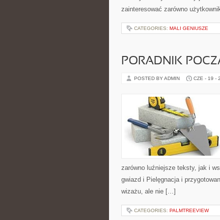
zainteresować zarówno użytkowni
CATEGORIES:
MALI GENIUSZE
PORADNIK POCZĄ
POSTED BY ADMIN
CZE - 19 -
zarówno luźniejsze teksty, jak i 
gwiazd i Pielęgnacja i przygotowa
wizażu, ale nie […]
CATEGORIES:
PALMTREEVIEW