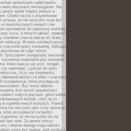
Masowe wytwarzanie nadal będzie
w wielu obszarach niezastąpione. Nie
 o prosty wybór między jednym a
em. Chodzi raczej o przywrócenie
O uznanie, że nie wszystko musi być
 w nieskończonych seriach i nie
rto sprowadzać do najniższej możliwej
zary życia, w których jakość, trwałość
ny charakter znaczą więcej niż skala.
 też edukacja. W wielu szkołach przez
no znaczenie pracy manualnej, traktując
 prestiżową od zajęć stricte
ch. Tymczasem umiejętność tworzenia,
i rozumienia materiałów jest niezwykle
ko, które nauczy się szyć, strugać,
ć czy reperować, zyskuje nie tylko
aktyczną. Uczy się cierpliwości,
 odpowiedzialności za efekt i szacunku
To kompetencje, które przydają się
 warsztatem. Być może właśnie
rwujemy dziś wzrost popularności
ztatów i małych pracowni, gdzie ludzie
podstawowych technik, choć na co
ą w zupełnie innych branżach. Powrót
żna też odczytać jako cichy sprzeciw
, który przyspieszył za bardzo.
rzypomina, że nie wszystko da się
wać bez strat. Że pewne rzeczy
su i właśnie dlatego mają wartość.
ałość może być piękna, jeśli wynika z