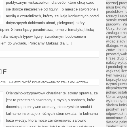
praktycznym wskazówkom dla osób, które chcą czuć
ręcznej prac
musi być wy
się dobrze niezależnie od figury. To miejsce stworzone z
produktów, 
rzeczy i uc
myślą o czytelnikach, którzy szukają konkretnych porad
sensie rzemi
dotyczących dobierania ubrań, pielęgnacji skóry,
pracowni. W
Uczy, że trw
ązań. Strona łączy poradnikową formę z tematyką bliską
zasługuje n
lem dla różnych typów figury, świadomym budowaniem
a prawdziwa 
widać ślady 
ciem do wyglądu. Polecamy Makijaż dla […]
dlatego, w e
znów staje s
przewidywał
Przez długi 
należy wyłąc
i produkcji n
większej lic
IE
tym większy
kojarzyło si
PERFUMY
 2026
MOŻLIWOŚĆ KOMENTOWANIA
ZOSTAŁA WYŁĄCZONA
czymś powol
DAMSKIE
niepraktycz
jednak ostat
Orientalno-przyprawowy charakter tej strony sprawia, że
Coraz więce
jest to przestrzeń stworzony z myślą o osobach, które
wykonanych s
śladem ludzk
doceniają intensywne aromaty, nieoczywiste smaki i
prostym sen
kulinarne inspiracje z różnych stron świata. To kulinarna
odpowiedź n
anonimowości
baza wiedzy, która może zainteresować zarówno
świecie peł
znaleźć w t