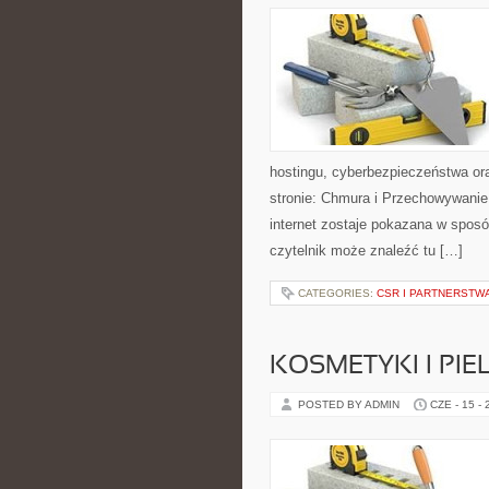
hostingu, cyberbezpieczeństwa or
stronie: Chmura i Przechowywanie
internet zostaje pokazana w spos
czytelnik może znaleźć tu […]
CATEGORIES:
CSR I PARTNERSTW
KOSMETYKI I PI
POSTED BY ADMIN
CZE - 15 -