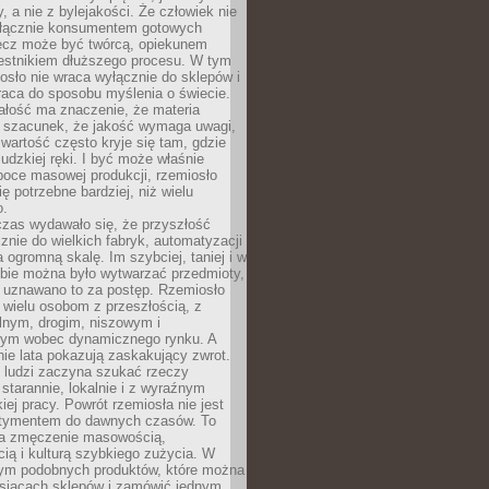
y, a nie z bylejakości. Że człowiek nie
łącznie konsumentem gotowych
lecz może być twórcą, opiekunem
zestnikiem dłuższego procesu. W tym
osło nie wraca wyłącznie do sklepów i
raca do sposobu myślenia o świecie.
ałość ma znaczenie, że materia
a szacunek, że jakość wymaga uwagi,
wartość często kryje się tam, gdzie
ludzkiej ręki. I być może właśnie
poce masowej produkcji, rzemiosło
ię potrzebne bardziej, niż wielu
o.
czas wydawało się, że przyszłość
znie do wielkich fabryk, automatyzacji
a ogromną skalę. Im szybciej, taniej i w
zbie można było wytwarzać przedmioty,
 uznawano to za postęp. Rzemiosło
ę wielu osobom z przeszłością, z
nym, drogim, niszowym i
nym wobec dynamicznego rynku. A
nie lata pokazują zaskakujący zwrot.
j ludzi zaczyna szukać rzeczy
tarannie, lokalnie i z wyraźnym
iej pracy. Powrót rzemiosła nie jest
tymentem do dawnych czasów. To
a zmęczenie masowością,
ą i kulturą szybkiego zużycia. W
nym podobnych produktów, które można
ysiącach sklepów i zamówić jednym