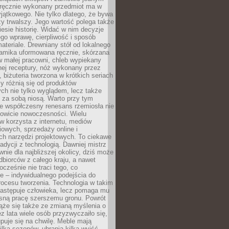
, ręcznie wykonany przedmiot ma w
jątkowego. Nie tylko dlatego, że bywa
zy trwalszy. Jego wartość polega także
iesie historię. Widać w nim decyzje
ego wprawę, cierpliwość i sposób
ateriale. Drewniany stół od lokalnego
ramika uformowana ręcznie, skórzana
w małej pracowni, chleb wypiekany
ej receptury, nóż wykonany przez
, biżuteria tworzona w krótkich seriach
zy różnią się od produktów
ch nie tylko wyglądem, lecz także
 za sobą niosą. Warto przy tym
e współczesny renesans rzemiosła nie
kowicie nowoczesności. Wielu
w korzysta z internetu, mediów
owych, sprzedaży online i
h narzędzi projektowych. To ciekawe
radycji z technologią. Dawniej mistrz
wnie dla najbliższej okolicy, dziś może
dbiorców z całego kraju, a nawet
ocześnie nie traci tego, co
e – indywidualnego podejścia do
procesu tworzenia. Technologia w takim
zastępuje człowieka, lecz pomaga mu
sną pracę szerszemu gronu. Powrót
ąże się także ze zmianą myślenia o
ez lata wiele osób przyzwyczaiło się,
puje się na chwilę. Meble mają
lka sezonów, ubrania kilka wyjść,