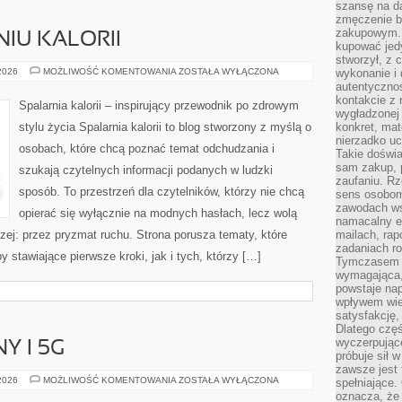
szansę na da
zmęczenie 
zakupowym. K
IU KALORII
kupować jedy
stworzył, z 
NAUKA
 2026
MOŻLIWOŚĆ KOMENTOWANIA
ZOSTAŁA WYŁĄCZONA
wykonanie i 
O
autentycznoś
SPALANIU
kontakcie z 
KALORII
Spalarnia kalorii – inspirujący przewodnik po zdrowym
wygładzonej 
stylu życia Spalarnia kalorii to blog stworzony z myślą o
konkret, mat
nierzadko u
osobach, które chcą poznać temat odchudzania i
Takie doświa
sam zakup, p
szukają czytelnych informacji podanych w ludzki
zaufaniu. Rz
sposób. To przestrzeń dla czytelników, którzy nie chcą
sens osobom,
zawodach ws
opierać się wyłącznie na modnych hasłach, lecz wolą
namacalny ef
rzej: przez pryzmat ruchu. Strona porusza tematy, które
mailach, rap
zadaniach r
stawiające pierwsze kroki, jak i tych, którzy […]
Tymczasem pr
wymagająca,
powstaje nap
wpływem wied
satysfakcję, 
Dlatego częś
wyczerpując
Y I 5G
próbuje sił 
zawsze jest 
INTERNET
 2026
MOŻLIWOŚĆ KOMENTOWANIA
ZOSTAŁA WYŁĄCZONA
spełniające.
MOBILNY
oznacza, że
I