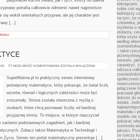
pasjonatów kuchni świata, jak i tych, którzy od dawna
kliknięciem
zyprawy potrafią całkowicie odmienić nawet najprostsze
sobie coś wy
ładniejszy c
 się wokół orientalnych przypraw, ale jej charakter jest
na tym, że n
rawy […]
człowieka, j
myślenia o m
stolarza, ce
KROKU
torba szyta 
według własn
rzemieślnika
– takie rzec
KTYCE
przemysłowy
sensem, jaki
zauważyć, ż
ALGEBRA
026
MOŻLIWOŚĆ KOMENTOWANIA
ZOSTAŁA WYŁĄCZONA
W
odrzuca cał
PRAKTYCE
rzemieślnikó
SuperMatma.pl to praktyczny serwis internetowy
społeczności
nowoczesnyc
poświęcony matematyce, który pokazuje, że świat liczb,
połączenie t
wzorów, równań i logicznych zależności może być
pracował głó
dotrzeć do o
zrozumiały. Strona została stworzona z myślą o
świata. Jedn
najważniejsz
osobach, które chcą poznawać liczby od bardziej
materiału i 
przyjaznej strony. To miejsce, w którym nauczyciel
modelu nie 
pokazać wła
e zarówno podstawowych zagadnień, jak i bardziej
rzemiosła wi
ycznych. Zobacz także Matematyka w Technologii i
jakości. Prz
że rzeczy ku
 Życiu. Serwis ten portal matematyczny prezentuje […]
wytrzymać ki