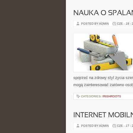
NAUKA O SPALAN
POSTED BY ADMIN
CZE - 18 -
spojrzeć na zdrowy styl życia sze
mogą zainteresować zarówno osoby 
CATEGORIES:
IRISHROOTS
INTERNET MOBILN
POSTED BY ADMIN
CZE - 17 -