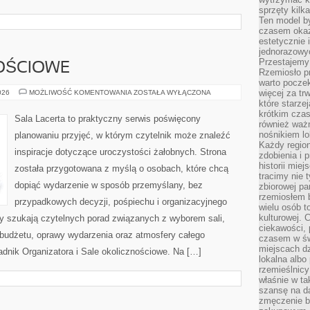
sprzęty kilk
Ten model by
czasem okaz
estetycznie 
jednorazowyc
Przestajemy 
OŚCIOWE
Rzemiosło p
warto poczek
SALE
więcej za tr
026
MOŻLIWOŚĆ KOMENTOWANIA
ZOSTAŁA WYŁĄCZONA
OKOLICZNOŚCIOWE
które starzej
krótkim czas
Sala Lacerta to praktyczny serwis poświęcony
również ważn
nośnikiem lok
planowaniu przyjęć, w którym czytelnik może znaleźć
Każdy region
inspiracje dotyczące uroczystości żałobnych. Strona
zdobienia i 
historii miej
została przygotowana z myślą o osobach, które chcą
tracimy nie 
dopiąć wydarzenie w sposób przemyślany, bez
zbiorowej pa
rzemiosłem 
przypadkowych decyzji, pośpiechu i organizacyjnego
wielu osób t
kulturowej.
zy szukają czytelnych porad związanych z wyborem sali,
ciekawości, 
, budżetu, oprawy wydarzenia oraz atmosfery całego
czasem w św
miejscach dz
adnik Organizatora i Sale okolicznościowe. Na […]
lokalna albo 
rzemieślnic
właśnie w ta
szansę na da
zmęczenie 