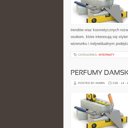
trendów oraz kosmetycznych rozwi
osobom, które interesują się sty
wizerunku i indywidualnym podejś
CATEGORIES:
INTERNATY
PERFUMY DAMSK
POSTED BY ADMIN
CZE - 14 -