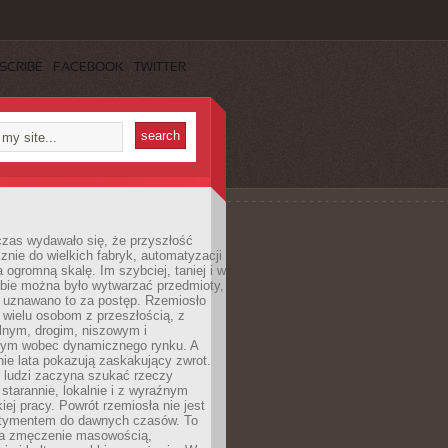
SCRIBE
FACEBOOK
TWITTER
czas wydawało się, że przyszłość
znie do wielkich fabryk, automatyzacji
a ogromną skalę. Im szybciej, taniej i w
zbie można było wytwarzać przedmioty,
 uznawano to za postęp. Rzemiosło
ę wielu osobom z przeszłością, z
nym, drogim, niszowym i
nym wobec dynamicznego rynku. A
nie lata pokazują zaskakujący zwrot.
j ludzi zaczyna szukać rzeczy
tarannie, lokalnie i z wyraźnym
iej pracy. Powrót rzemiosła nie jest
tymentem do dawnych czasów. To
a zmęczenie masowością,