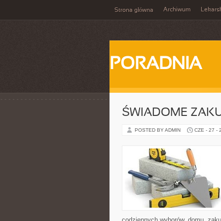
Archiwum
Lekars
Strona główna
PORADNIA
ŚWIADOME ZAK
POSTED BY ADMIN
CZE - 27 -
codziennych wyborów, domu, zakupó