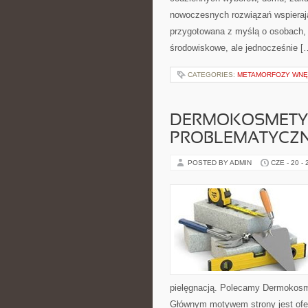
nowoczesnych rozwiązań wspierają
przygotowana z myślą o osobach, 
środowiskowe, ale jednocześnie [
CATEGORIES:
METAMORFOZY WNĘ
DERMOKOSMETYK
PROBLEMATYCZ
POSTED BY ADMIN
CZE - 20 -
pielęgnacją. Polecamy Dermokosme
Głównym motywem strony jest ofe