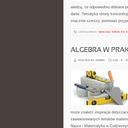
wiedzą, że odpowiednio dobrane pr
danie. Tematyka strony koncentruje
znacznie szerszy, ponieważ przyp
CATEGORIES:
MAKIJAŻ KROK PO 
ALGEBRA W PRA
POSTED BY ADMIN
CZE - 9 - 2
może znaleźć inspiracje dotycząc
zaawansowanych tematów matemat
Nauce i Matematyka w Codziennym