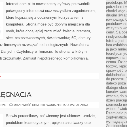
produkcję. 
5G
Internat.com.pl to nowoczesny cyfrowy przewodnik
potrzebne i 
poświęcony internetowi oraz wszystkim zagadnieniom,
chodzi więc
drugim świat
które kojarzą się z codziennym korzystaniem z
równowagi. 
produkowane
komputera. Strona może być dobrym miejscem dla
wszystko wa
osób, które chcą lepiej zrozumieć świecie internetu,
ceny. Są obs
i indywidual
sieci bezprzewodowych, światłowodów, 5G, chmury,
Istotna jest
az firmowych rozwiązań technologicznych. Nowości na
lata osłabia
ją jako mniej
 Danych i Czytelnicy o Temacie. To strona, w którym
teoretyczny
naprawiania 
ób zrozumiały. Zamiast niepotrzebnego komplikowania,
cenna. Dziec
toczyć, lepi
sprawność pr
dokładności,
A
do procesu. 
daleko poza
dlatego obse
kursów, wars
ELĘGNACJA
wracają do 
dzień pracuj
rzemiosła mo
KOSMETYKI
 2026
MOŻLIWOŚĆ KOMENTOWANIA
ZOSTAŁA WYŁĄCZONA
I
wobec świata
PIELĘGNACJA
Rzemiosło p
Serwis poradnikowy poświęcony jest ubiorowi, urodzie,
zoptymalizo
wymagają cza
produktom kosmetycznym, upiększaniu twarzy oraz
Że niedoskon