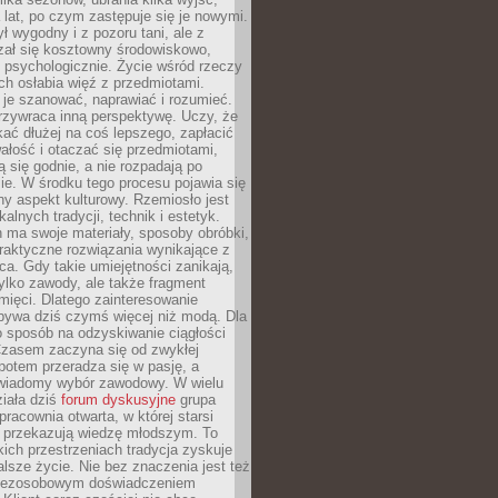
a lat, po czym zastępuje się je nowymi.
ł wygodny i z pozoru tani, ale z
ał się kosztowny środowiskowo,
i psychologicznie. Życie wśród rzeczy
h osłabia więź z przedmiotami.
je szanować, naprawiać i rozumieć.
rzywraca inną perspektywę. Uczy, że
ać dłużej na coś lepszego, zapłacić
wałość i otaczać się przedmiotami,
ą się godnie, a nie rozpadają po
ie. W środku tego procesu pojawia się
y aspekt kulturowy. Rzemiosło jest
alnych tradycji, technik i estetyk.
 ma swoje materiały, sposoby obróbki,
praktyczne rozwiązania wynikające z
sca. Gdy takie umiejętności zanikają,
tylko zawody, ale także fragment
mięci. Dlatego zainteresowanie
bywa dziś czymś więcej niż modą. Dla
o sposób na odzyskiwanie ciągłości
 Czasem zaczyna się od zwykłej
potem przeradza się w pasję, a
iadomy wybór zawodowy. W wielu
iała dziś
forum dyskusyjne
grupa
pracownia otwarta, w której starsi
y przekazują wiedzę młodszym. To
kich przestrzeniach tradycja zyskuje
lsze życie. Nie bez znaczenia jest też
bezosobowym doświadczeniem