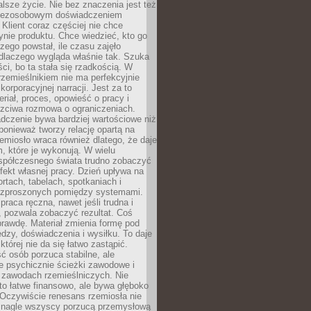
lsze życie. Nie bez znaczenia jest też
bezosobowym doświadczeniem
lient coraz częściej nie chce
nie produktu. Chce wiedzieć, kto go
czego powstał, ile czasu zajęło
dlaczego wygląda właśnie tak. Szuka
ci, bo ta stała się rzadkością. W
rzemieślnikiem nie ma perfekcyjnie
korporacyjnej narracji. Jest za to
eriał, proces, opowieść o pracy i
czciwa rozmowa o ograniczeniach.
dczenie bywa bardziej wartościowe niż
onieważ tworzy relację opartą na
emiosło wraca również dlatego, że daje
 które je wykonują. W wielu
półczesnego świata trudno zobaczyć
ekt własnej pracy. Dzień upływa na
ortach, tabelach, spotkaniach i
ozproszonych pomiędzy systemami.
aca ręczna, nawet jeśli trudna i
 pozwala zobaczyć rezultat. Coś
rawdę. Materiał zmienia formę pod
zy, doświadczenia i wysiłku. To daje
której nie da się łatwo zastąpić.
ć osób porzuca stabilne, ale
e psychicznie ścieżki zawodowe i
w zawodach rzemieślniczych. Nie
to łatwe finansowo, ale bywa głęboko
 Oczywiście renesans rzemiosła nie
 nagle wszyscy porzucą przemysłową